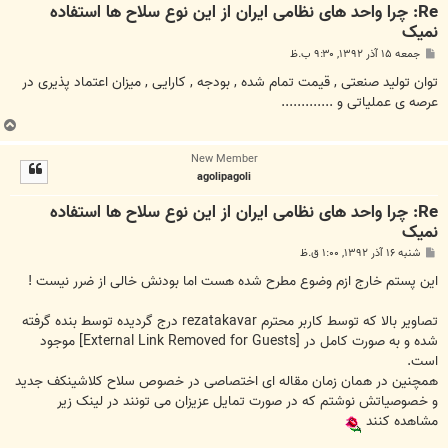
Re: چرا واحد های نظامی ایران از این نوع سلاح ها استفاده
نمیک
پ
جمعه ۱۵ آذر ۱۳۹۲, ۹:۳۰ ب.ظ
س
ت
توان تولید صنعتی , قیمت تمام شده , بودجه , کارایی , میزان اعتماد پذیری در
عرصه ی عملیاتی و .............
ب
ا
New Member
ل
agolipagoli
ا
Re: چرا واحد های نظامی ایران از این نوع سلاح ها استفاده
نمیک
پ
شنبه ۱۶ آذر ۱۳۹۲, ۱:۰۰ ق.ظ
س
ت
این پستم خارج ازم وضوع مطرح شده هست اما بودنش خالی از ضرر نیست !
تصاویر بالا که توسط کاربر محترم rezatakavar درج گردیده توسط بنده گرفته
شده و به صورت کامل در
[External Link Removed for Guests]
موجود
است.
همچنین در همان زمان مقاله ای اختصاصی در خصوص سلاح کلاشینکف جدید
و خصوصیاتش نوشتم که در صورت تمایل عزیزان می تونند در لینک زیر
مشاهده کنند