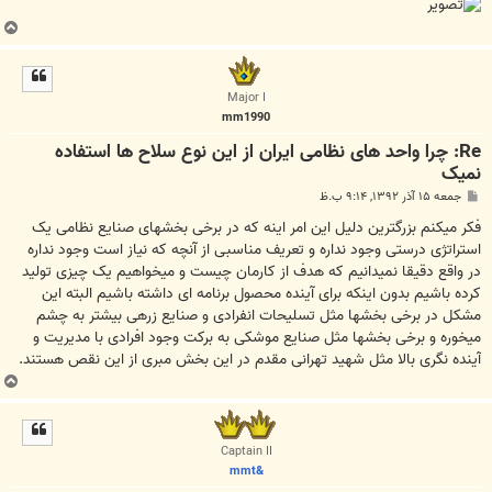
ب
ا
ل
ا
Major I
mm1990
Re: چرا واحد های نظامی ایران از این نوع سلاح ها استفاده
نمیک
پ
جمعه ۱۵ آذر ۱۳۹۲, ۹:۱۴ ب.ظ
س
ت
فکر میکنم بزرگترین دلیل این امر اینه که در برخی بخشهای صنایع نظامی یک
استراتژی درستی وجود نداره و تعریف مناسبی از آنچه که نیاز است وجود نداره
در واقع دقیقا نمیدانیم که هدف از کارمان چیست و میخواهیم یک چیزی تولید
کرده باشیم بدون اینکه برای آینده محصول برنامه ای داشته باشیم البته این
مشکل در برخی بخشها مثل تسلیحات انفرادی و صنایع زرهی بیشتر به چشم
میخوره و برخی بخشها مثل صنایع موشکی به برکت وجود افرادی با مدیریت و
آینده نگری بالا مثل شهید تهرانی مقدم در این بخش مبری از این نقص هستند.
ب
ا
ل
ا
Captain II
&mmt