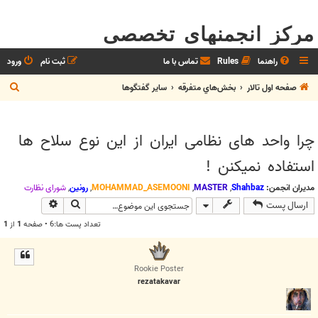
مرکز انجمنهای تخصصی
راهنما
Rules
تماس با ما
ثبت نام
ورود
ج
صفحه اول تالار
بخش‌‌هاي متفرقه
ساير گفتگوها
س
ت
چرا واحد های نظامی ایران از این نوع سلاح ها
ج
استفاده نمیکنن !
و
مدیران انجمن:
Shahbaz
,
MASTER
,
MOHAMMAD_ASEMOONI
,
رونین
,
شوراي نظارت
جستجو
جستجوی پیش
ارسال پست
تعداد پست ها:6 • صفحه
1
از
1
Rookie Poster
rezatakavar