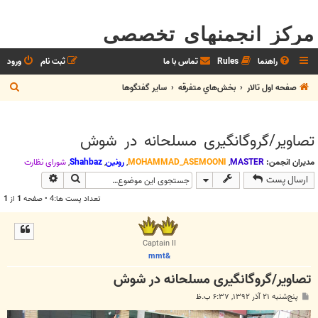
مرکز انجمنهای تخصصی
راهنما
Rules
تماس با ما
ثبت نام
ورود
ج
صفحه اول تالار
بخش‌‌هاي متفرقه
ساير گفتگوها
س
ت
تصاویر/گروگانگیری مسلحانه در شوش
ج
و
مدیران انجمن:
MASTER
,
MOHAMMAD_ASEMOONI
,
رونین
,
Shahbaz
,
شوراي نظارت
جستجو
جستجوی پیش
ارسال پست
تعداد پست ها:4 • صفحه
1
از
1
Captain II
&mmt
تصاویر/گروگانگیری مسلحانه در شوش
پ
پنج‌شنبه ۲۱ آذر ۱۳۹۲, ۶:۳۷ ب.ظ
س
ت