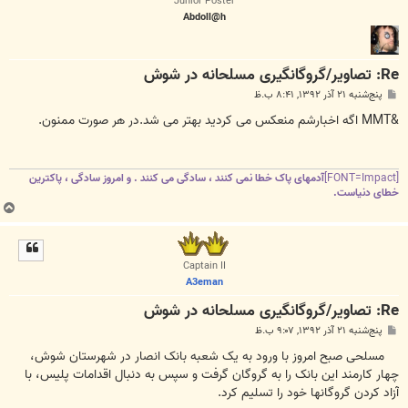
Junior Poster
Abdoll@h
Re: تصاویر/گروگانگیری مسلحانه در شوش
پ
پنج‌شنبه ۲۱ آذر ۱۳۹۲, ۸:۴۱ ب.ظ
س
ت
&MMT اگه اخبارشم منعکس می کردید بهتر می شد.در هر صورت ممنون.
[FONT=Impact]
آدمهای پاک خطا نمی کنند ، سادگی می کنند . و امروز سادگی ، پاکترین
خطای دنیاست
.
ب
ا
ل
ا
Captain II
A3eman
Re: تصاویر/گروگانگیری مسلحانه در شوش
پ
پنج‌شنبه ۲۱ آذر ۱۳۹۲, ۹:۰۷ ب.ظ
س
ت
مسلحی صبح امروز با ورود به یک شعبه بانک انصار در شهرستان شوش،
چهار کارمند این بانک را به گروگان گرفت و سپس به دنبال اقدامات پلیس، با
آزاد کردن گروگانها خود را تسلیم کرد.