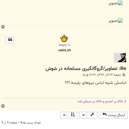
ب
ا
ل
ا
Major II
vahid_kh
Re: تصاویر/گروگانگیری مسلحانه در شوش
پ
جمعه ۲۲ آذر ۱۳۹۲, ۱۲:۲۱ ق.ظ
س
ت
لباسش شبیه لباس نیروهای پلیسه.؟؟؟
از خاك بر امديم و خاك بر سرمان شد.
ب
ا
ارسال پست
ل
ا
تعداد پست ها:4 • صفحه
1
از
1