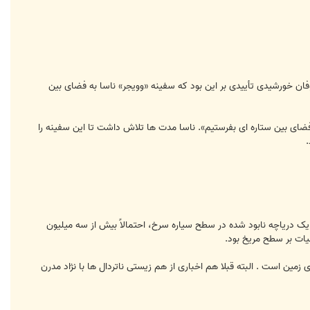
ر اصل به سال 2012 مربوط می شد. پس لرزه های چند طوفان خورشیدی تأییدی بر این بود که سفینه «وویجر» ناسا به فضای بین
ه فضای بین ستاره ای بفرستیم». ناسا مدت ها تلاش داشت تا این سفینه را
ت موارد تاریخی ادامه داد و کشف کرد که یک دریاچه نابود شده در سطح سیاره سرخ، احتمالاً بیش از سه میلیون
یات بر سطح مریخ بود.
ین است . البته قبلا هم اخباری از هم زیستی ناتردال ها با نژاد مدرن