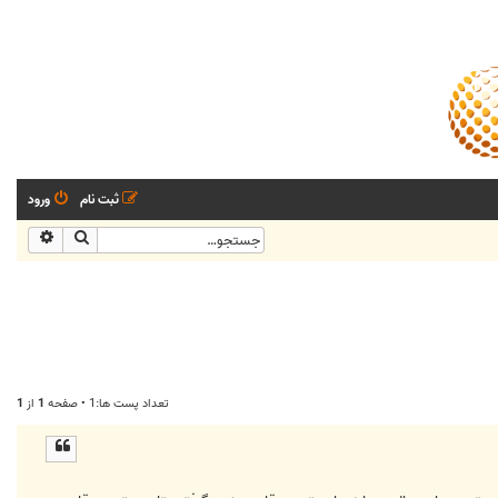
ثبت نام
ورود
جستجو
جستجو
تعداد پست ها:1 • صفحه
1
از
1