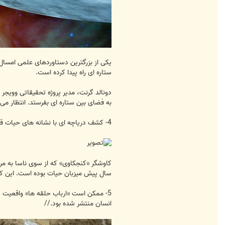
ستاره ای راه پیدا کرده است.
دونالد گرنت، مدیر پروژه تحقیقاتی وویجر 
به فضای بین ستاره ای بفرستد. انتظار می رود «وویجر 2»، برادر دوقلوی این سفینه نیز به زودی ب
4- کشف دریاچه ای با نشانه های حیات قدیمی در مریخ
سال پیش میزبان حیات بوده است. این کشف
5- ممکن است «ارباب حلقه ها» واقعیت د
انسان منتشر شده بود.//