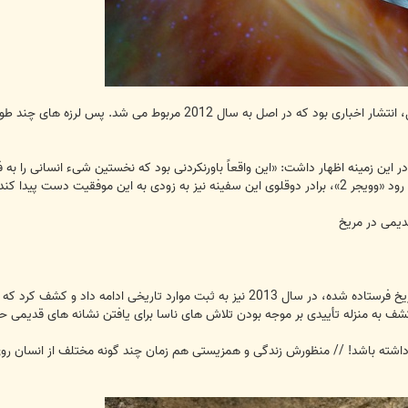
یکی از بزرگترین دستاوردهای علمی امسال، انتشار اخباری بود که د
در این زمینه اظهار داشت: «این واقعاً باورنکردنی بود که نخستین شیء انسانی را ب
ه این موفقیت دست پیدا کند.
کاوشگر «کنجکاوی» که از سوی ناسا به مریخ فرستاده شده، در سال 2013 نیز به ثب
 به منزله تأییدی بر موجه بودن تلاش های ناسا برای یافتن نشانه های قدیمی ح
اشته باشد! // منظورش زندگی و همزیستی هم زمان چند گونه مختلف از انسان روی زم