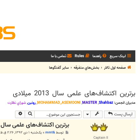
لینک سریع
راهنما
Rules
تماس با ما
صفحه اول تالار
بخش‌‌هاي متفرقه
ساير گفتگوها
برترین اکتشاف‌های علمی سال 2013 میلادی
مدیران انجمن:
Shahbaz
,
MASTER
,
MOHAMMAD_ASEMOONI
,
رونین
,
شوراي نظارت
جستجو
جستجوی پی
ارسال پست
برترین اکتشاف‌های علمی سال 2013 میلادی
پ
توسط
&mmt
»
یک‌شنبه ۱ دی ۱۳۹۲, ۲:۲۶ ق.ظ
س
Captain II