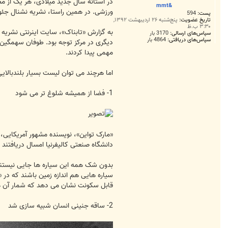
ت
در آستانه سال جدید میلادی، هر یک از مطب
&mmt
ورزشی. در همین راستا، نشریه نشنال جئوگرافیک به
پست:
594
تاریخ عضویت:
پنج‌شنبه ۲۶ اردیبهشت ۱۳۹۲,
۳:۳۰ ب.ظ
سپاس‌های ارسالی:
3170 بار
سپاس‌های دریافتی:
4864 بار
دیگری در مرکز توجه بود. طوفان سهمگین
مهمی پیدا کردند.
اما هرچند می توان لیست بسیار بلندبالایی
1- فضا از همیشه شلوغ تر می شود
«مارک تواین»، نویسنده مشهور آمریکایی، ز
دانشگاه صنعتی کالیفرنیا امسال دریافتند که دستکم 100 میلیارد دنیای دیگر در کهکشان راه شیری ما وجود دارد. این کسب کار پر رونق
بدون شک همه این سیاره ها جایی نیستند 
سیاره هایی هم اندازه زمین باشند که د
قابل سکونت نشان می دهد که شمار آن ها 
2- ساقه جنینی انسان شبیه سازی شد