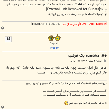
و معتبره. از دقیقه 2:44 به بعد دو تا سوخو نشون میده. نطر شما در مورد این
چیه؟
[External Link Removed for Guests]
از کیفیتافتضاحشم معلومه که دوربین ایرانیه
[FONT=Arial Narrow]و بدان ما از تبار
[HIGHLIGHT=#0070c0]
ب
ا
ل
ا
Captain
Present
Re: مشاهده یک فرضیه
پ
جمعه ۴ بهمن ۱۳۹۲, ۱:۱۱ ب.ظ
س
ت
ظاهرا مال ایران نیست چون یک سامانه ای نشون میده یک جایش که اونم باز
فکر کنم مال ایران نیست و شبیه پاتریوت و ... هست
پروانه نیستم که به یک شعله جان دهم / شمعم که سوزم و دودی نیاورم
گــــــــــــــــاهی تــــــــــــــاوان شیــــــــــر بودن قـــفس اســـت ...
امــــــــا شـــــغال هــــا در شـــــهــــر آزاد مـــــیگـــــــردنــــــــــد ... !
به زودی تعمیرکار لب تاپ می شم
ب