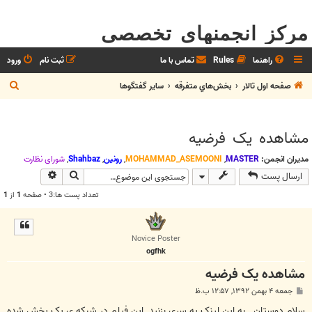
مرکز انجمنهای تخصصی
راهنما
Rules
تماس با ما
ثبت نام
ورود
ج
صفحه اول تالار
بخش‌‌هاي متفرقه
ساير گفتگوها
س
ت
مشاهده یک فرضیه
ج
و
مدیران انجمن:
MASTER
,
MOHAMMAD_ASEMOONI
,
رونین
,
Shahbaz
,
شوراي نظارت
جستجو
جستجوی پیش
ارسال پست
تعداد پست ها:3 • صفحه
1
از
1
Novice Poster
ogfhk
مشاهده یک فرضیه
پ
جمعه ۴ بهمن ۱۳۹۲, ۱۲:۵۷ ب.ظ
س
ت
سلام دوستان . به این لینک یه سری بزنید .این فیلم در شبکه ی یک پخش شده