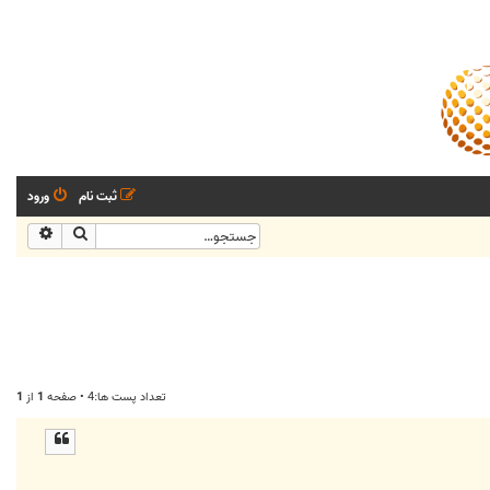
ثبت نام
ورود
جستجو
جستجو
تعداد پست ها:4 • صفحه
1
از
1