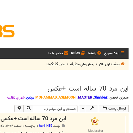
لینک سریع
راهنما
Rules
تماس با ما
صفحه اول تالار
بخش‌‌هاي متفرقه
ساير گفتگوها
این مرد 70 ساله است +عکس
مدیران انجمن:
Shahbaz
,
MASTER
,
MOHAMMAD_ASEMOONI
,
رونین
,
شوراي نظارت
جستجو
جستجوی پی
ارسال پست
این مرد 70 ساله است +عکس
پ
توسط
hani1459
»
پنج‌شنبه ۱ اسفند ۱۳۹۲, ۴:۲۵ ب.ظ
س
Moderator