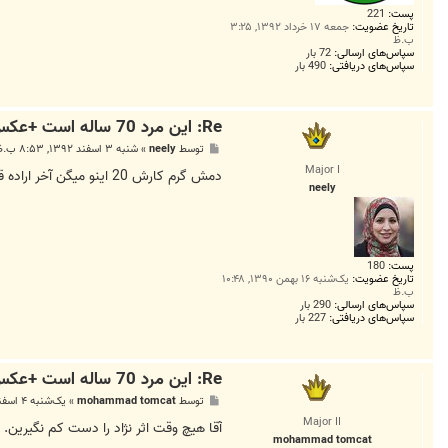
پست:
221
تاریخ عضویت:
جمعه ۱۷ خرداد ۱۳۹۲, ۳:۲۵
ب.ظ
سپاس‌های ارسالی:
72 بار
سپاس‌های دریافتی:
490 بار
Re: این مرد 70 ساله است +عکس
پ
توسط
neely
»
شنبه ۳ اسفند ۱۳۹۲, ۸:۵۳ ب.ظ
س
Major I
ت
دمش گرم کارش 20 اینو میگن آخر اراده قوی سست اراده ها یاد بگیرند
neely
پست:
180
تاریخ عضویت:
یک‌شنبه ۱۶ بهمن ۱۳۹۰, ۱۰:۴۸
ب.ظ
سپاس‌های ارسالی:
290 بار
سپاس‌های دریافتی:
227 بار
Re: این مرد 70 ساله است +عکس
پ
توسط
mohammad tomcat
»
یک‌شنبه ۴ اسفند ۱۳۹۲, ۱۲:۵۶ ب.ظ
س
Major II
ت
آقا هیچ وقت اثر نژاد را دست کم نگیرین. س
mohammad tomcat