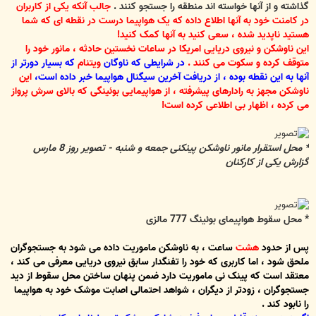
گذاشته و از آنها خواسته اند منطقه را جستجو کنند .
جالب آنکه یکی از کاربران
در کامنت خود به آنها اطلاع داده که یک هواپیما درست در نقطه ای که شما
هستید ناپدید شده ، سعی کنید به آنها کمک کنید!
این ناوشکن و نیروی دریایی امریکا در ساعات نخستین حادثه ، مانور خود را
متوقف کرده و سکوت می کنند .
در شرایطی که ناوگان
ویتنام
که بسیار دورتر از
آنها به این نقطه بوده ، از دریافت آخرین سیگنال هواپیما خبر داده است،
این
ناوشکن مجهز به رادارهای پیشرفته ، از هواپیمایی بوئینگی که بالای سرش پرواز
می کرده ، اظهار بی اطلاعی کرده است!
* محل استقرار مانور ناوشکن پینکنی جمعه و شنبه - تصویر روز 8 مارس
گزارش یکی از کارکنان
* محل سقوط هواپیمای بوئینگ 777 مالزی
پس از حدود
هشت
ساعت ، به ناوشکن ماموریت داده می شود به جستجوگران
ملحق شود ، اما کاربری که خود را تفنگدار سابق نیروی دریایی معرفی می کند ،
معتقد است که پینک نی ماموریت دارد ضمن پنهان ساختن محل سقوط از دید
جستجوگران ، زودتر از دیگران ، شواهد احتمالی اصابت موشک خود به هواپیما
را نابود کند .