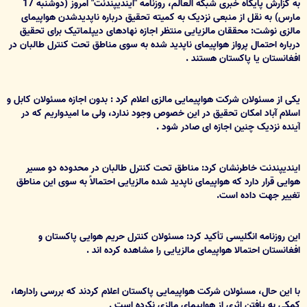
به گزارش پایگاه خبری شبکه العالم، روزنامه "ایندیپندنت" امروز (دوشنبه 17
مارس) به نقل از منبعی نزدیک به کمیته تحقیق درباره ناپدیدشدن هواپیمای
مالزی نوشت: محققان مالزیایی منتظر اجازه نهادهای دیپلماتیک برای تحقیق
درباره احتمال پرواز هواپیمای ناپدید شده به سوی مناطق تحت کنترل طالبان در
افغانستان یا پاکستان هستند .
یکی از مسئولان شرکت هواپیمایی مالزی اعلام کرد : بدون اجازه مسئولان کابل و
اسلام آباد امکان تحقیق در این خصوص وجود ندارد، ولی ما امیدواریم که در
آینده نزدیک چنین اجازه ای صادر شود .
ایندیپندنت خاطرنشان کرد: مناطق تحت کنترل طالبان در محدوده دو مسیر
هوایی قرار دارد که هواپیمای ناپدید شده مالزیایی احتمالاً به سوی این مناطق
تغییر جهت داده است.
این روزنامه انگلیسی تأکید کرد: مسئولان کنترل حریم هوایی پاکستان و
افغانستان احتمالا هواپیمای مالزیایی را مشاهده کرده اند .
با این حال، مسئولان شرکت هواپیمایی پاکستان اعلام کردند که بررسی رادارها،
کمکی به یافتن اثری از هواپیمای مالزی نکرده است .