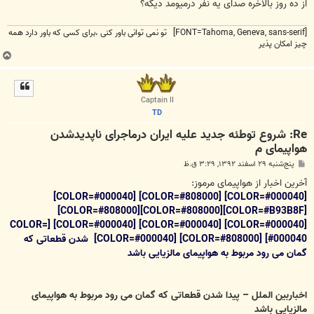
از ده روز بالاخره صدای یه نفر درمیومد دیگه؟
[FONT=Tahoma, Geneva, sans-serif] تو نمی توانی باور کنی ،برای کسی که باور دارد همه
چیز امکان پذیر
ب
ا
ل
ا
Captain II
TD
Re: شروع توطئه جدید علیه ایران درماجرای ناپدیدشدن
هواپیمای م
پ
پنج‌شنبه ۲۹ اسفند ۱۳۹۲, ۳:۲۹ ق.ظ
س
ت
آخرین اخبار از هواپیمای مرموز:
[COLOR=#000040] [COLOR=#808000] [COLOR=#000040]
[COLOR=#B93B8F][COLOR=#808000][COLOR=#808000]
[COLOR=#000040] [COLOR=#000040] [COLOR=#000040] [COLOR=
#000040] [COLOR=#808000] [COLOR=#000040] شدن قطعاتی که
گمان می رود مربوط به هواپیمای مالزیایی باشد
اخباربین الملل – پیدا شدن قطعاتی که گمان می رود مربوط به هواپیمای
مالزیایی باشد