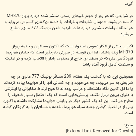
گیرد.
در شرایطی که هر روز از حجم خبرهای رسمی منتشر شده درباره پرواز MH370
کاسته می‌شود، همزمان شایعات و خرافات با دامنه بزرگ‌تری گسترش می‌یابد و
هر لحظه ابهامات بیشتری درباره علت ناپدید شدن بوئینگ 777 مالزی مطرح
می‌شود.
اکنون بخشی از افکار عمومی امیدوار است که اکنون مسافران و خدمه پرواز
MH370 زنده باشند، اما این فرضیه در صورتی باورپذیر است که خلبان هواپیما
فرودگاهی متروکه در منطقه‌ای خارج از محدوده رادار را انتخاب کرده و در امنیت
و سلامت کامل فرود آمده باشد.
همچنین این که با گذشت یک هفته، 239 مسافر بوئینگ 777 مالزی در چه
شرایطی به سر می‌برند، چه می‌خورند و چه کسانی آنها را از هواپیما پیاده کرده‌اند
یا داخل کابین نگاه داشته‌اند و مراقب بوده‌اند تا هیچ ارتباط مخابراتی یا اینترنتی
با دنیای بیرون برقرار نکنند، پرسش‌هایی است که یک احتمال بسیار ضعیف را
مطرح می‌کند. این که یک کشور دیگر در ربایش هواپیما مشارکت داشته و اکنون
پس از در اختیار گرفتن جعبه سیاه هواپیما، خدمه و مسافران را به گروگان گرفته
است.
منبع:
[External Link Removed for Guests]