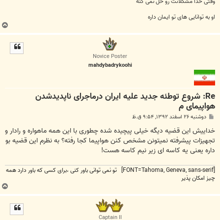
وقتی خدا مشکلاتت رو حل نمی کنه
او به توانایی های تو ایمان داره
ب
ا
ل
ا
Novice Poster
mahdybadrykoohi
Re: شروع توطئه جدید علیه ایران درماجرای ناپدیدشدن
هواپیمای م
پ
دوشنبه ۲۶ اسفند ۱۳۹۲, ۹:۵۴ ق.ظ
س
ت
خداییش این قضیه دیگه خیلی پیچیده شده چطوری با این همه ماهواره و رادار و
تجهیزات پیشرفته نمیتونن مشخص کنن هواپیما کجا رفته؟ به نظرم این قضیه بو
داره یعنی یه کاسه ای زیر نیم کاسه هست!
[FONT=Tahoma, Geneva, sans-serif] تو نمی توانی باور کنی ،برای کسی که باور دارد همه
چیز امکان پذیر
ب
ا
ل
ا
Captain II