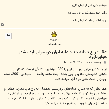
تو به توانایی های او ایمان داری
وقتی خدا مشکلاتت رو حل نمی کنه
او به توانایی های تو ایمان داره
ب
ا
ل
ا
Major II
aliaminfar
Re: شروع توطئه جدید علیه ایران درماجرای ناپدیدشدن
هواپیمای م
پ
دوشنبه ۲۶ اسفند ۱۳۹۲, ۱۰:۴۳ ب.ظ
س
ت
اپدید شدن هواپیمای مالزیایی با 239 سرنشین، اتفاقی نیست که تنها باعث
نگرانی کشورهای مالزی و چین باشد، بلکه مانند واقعه 11 سپتامبر 2001، تمام
جهان را تحت تاثیر خود قرار خواهد داد.
همان‌طور که به دنبال حمله‌های تروریستی همزمان به برج‌های تجارت جهانی و
ساختمان پنتاگون اتفاقات بزرگی در دنیا رخ داد و بسیاری از قوانین امنیتی و
مهاجرتی کشورها تغییر کرد، اکنون هر اتفاقی که برای پرواز MH370 رخ داده
باشد نیز جهان را وارد مرحله‌ای جدید خواهد کرد.