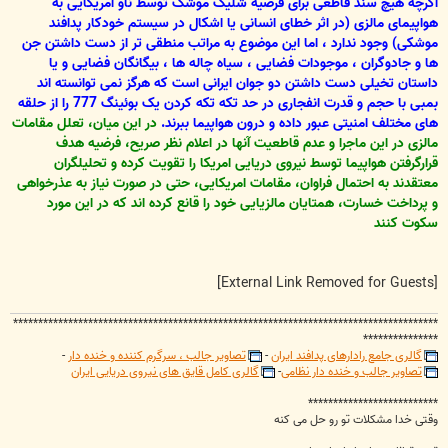
اگرچه هیچ سند قاطعی برای فرضیه شلیک موشک توسط ناو امریکایی به
هواپیمای مالزی (در اثر خطای انسانی یا اشکال در سیستم خودکار پدافند
موشکی) وجود ندارد ، اما این موضوع به مراتب منطقی تر از دست داشتن جن
ها و جادوگران ، موجودات فضایی ، سیاه چاله ها ، بیگانگان فضایی و یا
داستان تخیلی دست داشتن دو جوان ایرانی است که هرگز نمی توانسته اند
بمبی با حجم و قدرت انفجاری در حد تکه تکه کردن یک بوئینگ 777 را از حلقه
های مختلف امنیتی عبور داده و درون هواپیما ببرند.
در این میان، تعلل مقامات
مالزی در این ماجرا و عدم قاطعیت آنها در اعلام نظر صریح، فرضیه هدف
قرارگرفتن هواپیما توسط نیروی دریایی امریکا را تقویت کرده و تحلیلگران
معتقدند به احتمال فراوان، مقامات امریکایی، حتی در صورت نیاز به عذرخواهی
و پرداخت خسارت، همتایان مالزیایی خود را قانع کرده اند که در این مورد
سکوت کنند
[External Link Removed for Guests]
*************************************************************************************
***************
گالری جامع رادارهای پدافند ایران
-
تصاویر جالب ، سرگرم کننده و خنده دار
-
تصاویر جالب و خنده دار نظامی
-
گالری کامل قایق های نیروی دریایی ایران
**************************
وقتی خدا مشکلات تو رو حل می کنه