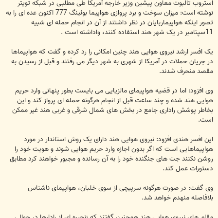
استروب تالبوت معاون پیشین وزیر خارجه آمریکا طی مطلبی در شبکه تویتر
نوشته است: میزان سوخت و برد پروازی هواپیما بوئینگ 777 اکنون عده ای را به
تصور اینکه هواپیماربایان در نظر داشتند از آن در انجام حمله ای شبیه
11سپتامبر در یک شهر هند استفاده کنند، واداشته است .
یک افسر ارشد نیروی هوایی هند چنین امکانی را رد کرده و گفت که هواپیماها
در جریان حملات در آمریکا از شهری به شهر دیگر می رفتند و قبل از رسیدن به
مقصد منحرف شدند.
وی افزود: اما در قضیه هواپیمای مالزیایی می بایست بطور پنهانی وارد حریم
هوایی هند شده و چند ساعت قبل از انجام هرگونه حمله ای پرواز کند و این
بخاطر پوشش راداری جامع در بخش های شمال شرقی و غربی هند غیر ممکن
است.
این افسر هندی افزود: نیروی هوایی هند دارای یک روش استاندار در مورد
هواپیماهایی است که اگر بدون اجازه وارد حریم هوایی شوند و هویت خود را
روشن نکنند جت های جنگنده خود را به آن رسانده و مجبور خواهند کرد مطابق
دستورات عمل کند.
وی گفت: در صورت هرگونه سرپیچی از سوی خلبان، هواپیمای ناشناس
بلافاصله منهدم خواهد شد.
مقام های نیروی هوایی هند همچنین گفتند که زنجیره ای از رادارها در حوالی