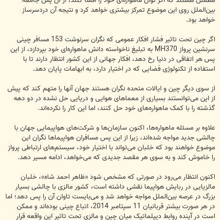
مطمئن هستند که اگر توان ماهواره‌ای خود را افشا کنند، از آن پس جامعه
بین‌الملل روی این موضوع تمرکز بیشتری خواهد کرد و نتیجه آن دردسرساز
خواهد بود.
اگر چین تحت تاثیر فشار افکار عمومی که نگران سرنوشت 153 مسافر چینی
سرنشین پرواز MH370 به تبلیغ ناخواسته دانش ماهواره‌ای خود بپردازد، از این
پس هر اتفاقی در دنیا رخ دهد، افکار جهانی از این کشور انتظار دارند تا با
استفاده از تکنولوژی فضایی که در اختیار دارد، به ابهامات پایان دهد.
از سوی دیگر چین و ایالات متحده نگران هستند جهان آنها را متهم کند که پیش
از این می‌توانستند بسیاری از معماهای هوایی و دریایی حل نشده در دو دهه
گذشته را با کمک ماهواره‌های خود حل کنند، اما این کار را نکرده‌اند.
علاوه بر مسئله ماهواره‌ها، اکنون سازمان‌ها و شرکت‌های هواپیمایی جهان با
چالشی جدید مواجه شده‌اند، زیرا از این پس مسافران هواپیماها نگران این
موضوع خواهند بود که خلبان می‌تواند با اختیار خود، سیستم‌های ارتباطی پرواز
را خاموش کند و به سوی هر مقصد جدیدی که می‌خواهد، ادامه مسیر دهد.
اکنون انتظار می‌رود در صورتی که مشخص شود «ظاهر احمد شاه»، خلبان
مالزیایی در ربایش هواپیما نقشی داشته است، کشور مالزی با چالشی بسیار
بزرگ در عرصه بین‌الملل مواجه خواهد شد و می‌بایست تاوان آن را پس دهد؛ اما
در هر صورت بیشتر قربانیان 11 سپتامبر 2014، اتباع چینی بوده‌اند و ممکن
است در آینده روابط دیپلماتیک میان چین و مالزی تحت تاثیر این واقعه قرار