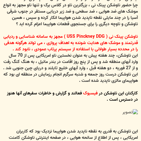
چرا حضور ناوشکن پینک نی ، بزرگترین ناو در کلاس برک و تنها ناو مجهز به انواع
موشک های ضد هوایی ، ضد سطحی و ضد زیر دریایی مستقر در جنوب شرقی
آسیا را در چند مایلی نقطه ناپدید شدن هواپیما انکار کرده و سپس ، همین
ناوشکن و ناوچه دیگری را برای جستجوی قطعات هواپیما اعزام کرده اید ؟
ناوشکن پینک نی ( USS Pinckney DDG ) مجهز به سامانه شناسایی و ردیابی
قدرتمند و موشک های هدایت شونده به اهداف پروازی ، می تواند هرگونه هدفی
را در محدده بسیار طولانی با استفاده از سیستم پرتاب عمودی ، نابود کند .
این ناوشکن، چند هفته پیش به عنوان نخستین ناو امریکایی پس از 70 سال
وارد آبهای منطقه شد و پس از پنج روز اقامت در بندر مانیل ، به هنگ کنگ رفت
و از 27 فوریه ، دو هفته قبل ، وارد آبهای خلیج تایلند و دریای چین جنوبی شد .
این ناوشکن درست روز جمعه و شنبه سرگرم انجام رزمایش در منطقه ای بود که
هواپیمای مالزی ناپدید شده است .
کارکنان این ناوشکن در
فیسبوک
فعالند و گزارش و خاطرات سفرهای آنها هنوز
در دسترس است .
این ناوشکن به قدری به نقطه ناپدید شدن هواپیما نزدیک بود که کاربران
امریکایی ، پس از اطلاع از سانحه هوایی ، در صفحه اینترنتی ناوشکن کامنت