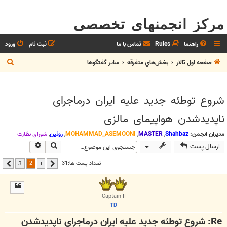
مرکز انجمنهای تخصصی
راهنما
Rules
تماس با ما
ثبت نام
ورود
ج
صفحه اول تالار
بخش‌‌هاي متفرقه
ساير گفتگوها
س
ت
شروع توطئه جدید علیه ایران درماجرای
ج
ناپدیدشدن هواپیمای مالزی
و
مدیران انجمن:
Shahbaz
,
MASTER
,
MOHAMMAD_ASEMOONI
,
رونین
,
شوراي نظارت
جستجو
جستجوی پیشر
ارسال پست
2
تعداد پست ها:31
3
1
قبلی
بعدی
Captain II
TD
Re: شروع توطئه جدید علیه ایران درماجرای ناپدیدشدن