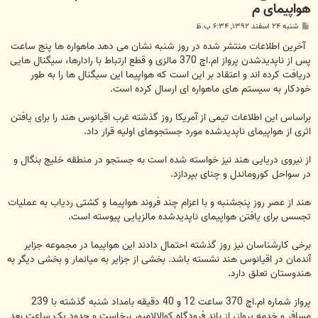
هواپیمای م
پ
شنبه ۲۴ اسفند ۱۳۹۲, ۶:۳۴ ب.ظ
س
ت
آخرین اطلاعات منتشر شده در روز شنبه نشان می دهد ماهواره ها پنج ساعت
پس از ناپدیدشدن پرواز ام.اچ 370 مالزی و قطع ارتباط با رادارها، سیگنال هایی
دریافت کرده اند و اعتقاد بر این است که هواپیما این سیگنال ها را به طور
خودکار به سیستم های ماهواره ای ارسال کرده است.
براساس این اطلاعات تیمی از آمریکا روز گذشته غرب اقیانوس هند را برای یافتن
اثری از هواپیمای ناپدیدشده مورد جستجوهای اولیه قرار داد.
از نیروی دریایی هند نیز خواسته شده است به جستجو در منطقه خلیج بنگال و
در سواحل کوروماندل و چنای بپردازد.
هند از عصر روز پنجشنبه و با اعزام چند فروند هواپیما و کشتی ردیاب به عملیات
تجسس برای یافتن هواپیمای ناپدیدشده مالزیایی پیوسته است.
برخی کارشناسان نیز روز گذشته احتمال دادند این هواپیما در مجموعه جزایر
آندمان در اقیانوس هند نشسته باشد. بخشی از جزایر به میانمار و بخشی دیگر به
هندوستان تعلق دارد.
پرواز شماره ام.اچ 370 ساعت 12 و 40 دقیقه بامداد شنبه گذشته با 239
مسافر و خدمه پرواز، از باند فرودگاه کوالالامپور برخاست و حدود یک ساعت بعد