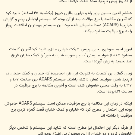
از ده روز پیش ناپدید شده شدت گرفته است.
هشام الدین حسین وزیر راه و ترابری مالزی دیروز (یکشنبه ۲۵ اسفند) تایید کرد
که آخرین مکالمه با برج مراقبت بعد از آن بوده که سیستم ارتباطی پیام و گزارش
هواپیما (ACARS) عمدا خاموش شده بود. این سیستم مهمترین اطلاعات پرواز
را به برج مراقبت مخابره میکند.
امروز احمد جوهری یحیی رییس شرکت هوایی مالزی تایید کرد آخرین کلمات
مخابره شده از هواپیما یعنی "بسیار خوب، شب به خیر" را کمک خلبان فریق
عبدالحمید به زبان آورده است.
زمان گفتن این کلمات به تقویت این ظن انجامیده که خلبان و کمک خلبان در
ناپدید شدن هواپیما نقش داشته باشند. سیستم ACARS بین ساعت ۱:۰۷ و
۱:۳۷ به وقت محلی خاموش شده است و آخرین مکالمه با برج مراقبت در
ساعت ۱:۱۹بوده است.
اینکه در زمان این مکالمه با برج مراقبت، ممکن است سیستم ACARS خاموش
بوده این احتمال را مطرح کرد که خلبان و کمک خلبان قصد گمراه کردن برج
مراقبت را داشته اند.
از طرف دیگر این احتمال نیز مطرح است که شاید این سیستم را شخص دیگر
خاموش کرده و دو خلبان از این موضوع بی اطلاع بوده اند.