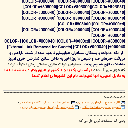
[COLOR=#000040] [COLOR=#808000] [COLOR=#000040]
[COLOR=#B93B8F][COLOR=#808000][COLOR=#808000]
[COLOR=#000040] [COLOR=#000040] [COLOR=#000040]
[COLOR=#000040] [COLOR=#808000] [COLOR=#000040]
[COLOR=#0000cd][COLOR=#808000]
[COLOR=#000040] [COLOR=#000040] [COLOR=#000040]
[COLOR=#000040]
[COLOR=#808000] [COLOR=#0000cd] [COLOR=#000040] [COLOR=
[External Link Removed for Guests]
#000040] [COLOR=#000040]
از آنکه خانواده و بستگان مسافران هواپیمای ناپدید شده از شدت ناراحتی و
دریافت خبرهای ضد و نقیض ۱۱ روز اخیر به داخل سالن کنفرانس خبری امروز
مقامات مالزی هجوم بردند،
مسئولان دولت مالزی ساعتی پیش اعتراف کردند
که هواپیمای گمشده
در آسمان یک یا چند کشور از طریق رادار دیده شده اما بنا
به دلایل امنیتی، آنها نمیتوانند نام این کشورها رو اعلام کنند!
*************************************************************************************
***************
گالری جامع رادارهای پدافند ایران
-
تصاویر جالب ، سرگرم کننده و خنده دار
-
تصاویر جالب و خنده دار نظامی
-
گالری کامل قایق های نیروی دریایی ایران
**************************
وقتی خدا مشکلات تو رو حل می کنه