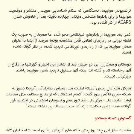
ترانسپوندر هواپیما، دستگاهی که علائم شناسایی هویت را منتشر و موقعیت
هواپیما را برای رادارها مشخص میکند، چهارده دقیقه بعد از خاموش شدن
ACARS از کار افتاده بود.
کمی بعد هواپیما از رادارهای غیرنظامی محو شده اما همچنان به صورت یک
نقطه نورانی در رادارهای نظامی قابل مشاهده بوده؛ هرچند از ابتدا به عنوان
همان هواپیمایی که از رادارهای غیرنظامی ناپدید شده، در نظر گرفته نشده
است.
دوستان و همکاران این دو خلبان بعد از انتشار این اخبار و گزارشها به دفاع ار
آنها برخاسته اند و گفته اند اینکه آنها مسئول ناپدید شدن هواپیما باشند
باورکردنی نیست.
مایکل مک کال رییس کمیته امنیت ملی مجلس نمایندگان آمریکا دیروز به
شبکه خبری فاکس نیوز گفت: "تمام اطلاعاتی که از منابع مختلف مثل مقامات
ارشد امنیت ملی، مرکز ملی ضد تروریسم و نیروهای اطلاعاتی در اختیارم قرار
گرفته، همه از این حکایت دارند که خلبان مساله ای داشته است."
گسترش دامنه جستجو
مقامات مالزیایی چند روز پیش خانه های کاپیتان زهاری احمد شاه خلبان ۵۳