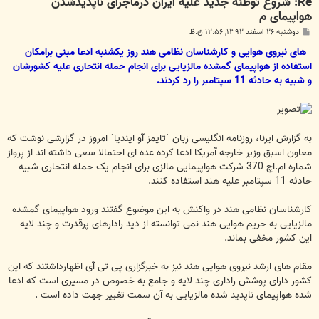
Re: شروع توطئه جدید علیه ایران درماجرای ناپدیدشدن
هواپیمای م
پ
دوشنبه ۲۶ اسفند ۱۳۹۲, ۱۲:۵۶ ق.ظ
س
ت
های نیروی هوایی و کارشناسان نظامی هند روز یکشنبه ادعا مبنی برامکان
استفاده از هواپیمای گمشده مالزیایی برای انجام حمله انتحاری علیه کشورشان
و شبیه به حادثه 11 سپتامبر را رد کردند.
به گزارش ایرنا، روزنامه انگلیسی زبان ˈتایمز آو ایندیاˈ امروز در گزارشی نوشت که
معاون اسبق وزیر خارجه آمریکا ادعا کرده عده ای احتمالا سعی داشته اند از پرواز
شماره ام.اچ 370 شرکت هواپیمایی مالزی برای انجام یک حمله انتحاری شبیه
حادثه 11 سپتامبر علیه هند استفاده کنند.
کارشناسان نظامی هند در واکنش به این موضوع گفتند ورود هواپیمای گمشده
مالزیایی به حریم هوایی هند نمی توانسته از دید رادارهای پرقدرت و چند لایه
این کشور مخفی بماند.
مقام های ارشد نیروی هوایی هند نیز به خبرگزاری پی تی آی اظهارداشتند که این
کشور دارای پوشش راداری چند لایه و جامع به خصوص در مسیری است که ادعا
شده هواپیمای ناپدید شده مالزیایی به آن سمت تغییر جهت داده است .