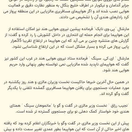
جزایر آندامان و نیکوبار در اطراف خلیج بنگال به منظور نظارت دقیق بر فعالیت
هوایی نصب شده اند و اگر هواپیمای مسافربری مالزیایی در این منطقه پرواز می
کرد رادارهای هندی آن را تشخیص می دادند.
مارشال ˈپی.وی نایکˈ فرمانده پیشین نیروی هوایی هند نیز امکان استفاده از
این هواپیما برای انجام حمله ای انتحاری در داخل کشورش را رد کرده و گفت: از
گزارش های منتشره چنین بر می آید که این هواپیما در ارتفاع تقریبا 35هزار
پایی پرواز می کرده و بسیار مشکل است که در این ارتفاع شناسایی نشود.
مارشال ˈ ای.کی. سینگ ˈ فرمانده ستاد نیروی هوایی هند در غرب این کشور نیز
گفت که هواپیمای ناپدید شده مالزیایی نمی توانسته بطور پنهانی وارد حریم
هوایی هند شود.
در همین حال آخرین خبرها حاکیست نخست وزیران مالزی و هند روز یکشنبه در
مورد عملیات جستجوی برای یافتن هواپیما مسافربری گمشده تلفنی با یکدیگر
گفت وگو کرده اند.
ˈنجیب رزاق ˈ نخست وزیر مالزی در گفت و گو با ˈمانموهان سینگ ˈ همتای
هندی خود خواستار کمک دهلی نو برای جستجوی گسترده تر شده است.
پیش از این نخست وزیر مالزی در گفت وگو با خبرنگاران اعلام کرده بود که یافته
های اخیر حاکی از آن است که این هواپیما بطور عمدی تغییر سمت داده و بیش