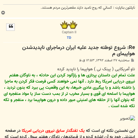
ناپلئون بناپارت : کساني که روح ناميد دارند مقصرترين مردم هستند.
ب
ا
ل
ا
Captain II
TD
Re: شروع توطئه جدید علیه ایران درماجرای ناپدیدشدن
هواپیمای م
پ
سه‌شنبه ۲۷ اسفند ۱۳۹۲, ۱۲:۵۳ ق.ظ
س
ت
ناو آمریکایی ( پینک نی ) هواپیما را ناپدید کرده
علت تمام این داستان پردازی ها و رازآلود کردن این حادثه ، به ناوگان هفتم
نیروی دریایی امریکا ربط دارد . آنها نمی خواهند کسی فرصت فکر کردن به ماجرا
را داشته باشد و با پیگیری عادی خبرها، به این واقعیت پی ببرد که بدون تردید ،
هواپیما با اسلحه ای قوی و بسیار مخرب تر از بمب دست ساز یا مواد منفجره ای
که بتوان آنها را از حلقه های امنیتی عبور داده و درون هواپیما برد ، منفجر و تکه
تکه شده است .
این نخستین نکته ای است که
یک تفنگدار سابق نیروی دریایی امریکا
در صفحه
اینترنتی خود به آن اشاره کرده و از فرماندهان ناوگان هفتم سوال کرده است که