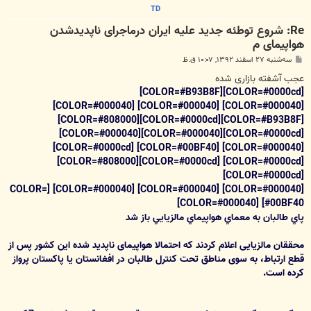
TD
Re: شروع توطئه جدید علیه ایران درماجرای ناپدیدشدن
هواپیمای م
پ
سه‌شنبه ۲۷ اسفند ۱۳۹۲, ۱۰:۰۷ ق.ظ
س
ت
عجب آشفته بازاری شده
[COLOR=#0000cd][COLOR=#B93B8F]
[COLOR=#000040] [COLOR=#000040] [COLOR=#000040]
[COLOR=#B93B8F][COLOR=#0000cd][COLOR=#808000]
[COLOR=#0000cd][COLOR=#000040][COLOR=#000040]
[COLOR=#000040] [COLOR=#00BF40] [COLOR=#0000cd]
[COLOR=#0000cd] [COLOR=#0000cd][COLOR=#808000]
[COLOR=#0000cd]
[COLOR=#000040] [COLOR=#000040] [COLOR=#000040] [COLOR=
#00BF40] [COLOR=#000040]
پاي طالبان به معماي هواپيماي مالزيايي باز شد
محققان مالزیایی اعلام کردند که احتمالا هواپیمای ناپدید شده این کشور پس از
قطع ارتباط، به سوی مناطق تحت کنترل طالبان در افغانستان یا پاکستان پرواز
کرده است.