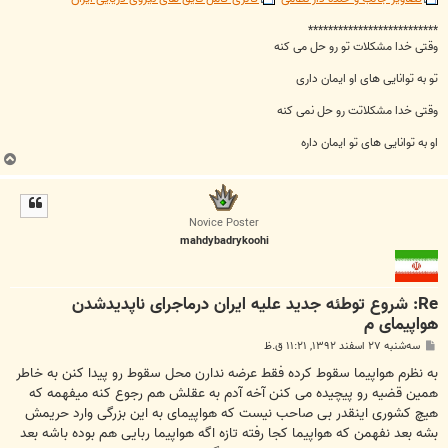
**************************
وقتی خدا مشکلات تو رو حل می کنه
تو به توانایی های او ایمان داری
وقتی خدا مشکلاتت رو حل نمی کنه
او به توانایی های تو ایمان داره
ب
ا
ل
ا
Novice Poster
mahdybadrykoohi
Re: شروع توطئه جدید علیه ایران درماجرای ناپدیدشدن
هواپیمای م
پ
سه‌شنبه ۲۷ اسفند ۱۳۹۲, ۱۱:۲۱ ق.ظ
س
ت
به نظرم هواپیما سقوط کرده فقط عرضه ندارن محل سقوط رو پیدا کنن به خاطر
همین قضیه رو پیچیده می کنن آخه آدم به عقلش هم رجوع کنه میفهمه که
هیچ کشوری اینقدر بی صاحب نیست که هواپیمای به این بزرگی وارد حریمش
بشه بعد نفهمن که هواپیما کجا رفته تازه اگه هواپیما ربایی هم بوده باشه بعد