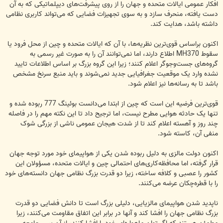
افکار عمومی ایالات متحده و جهان را از روی پیشرفت‌های دیپلماتیکی که به آن
دست یافته، منحرف سازد و به سوی تجهیزات فضایی که می‌تواند کاربری نظامی
داشته باشد، هدایت کند.
اکنون براساس قوی‌ترین نظریه‌ها، با آن که ایالات متحده و چین از محل فرود یا
سقوط MH370 اطلاع دارند، اما نمی‌توانند آن را به صورت غیر رسمی به
گروه‌های جست‌وجوگر اعلام کنند؛ زیرا این گروه بزرگ بر اساس اطلاعات تایید
نشده وارد یک موقعیت جغرافیایی جدید نمی‌شوند و باید منبع سرنخ مشخص
باشد تا به رسانه‌ها نیز اعلام شود.
قوی‌ترین فرضیه‌ این است که چین از ابتدا می‌دانست بوئینگ 777 ربوده شده و
تنها یک حادثه هوایی مطرح نیست، اما ترجیح داد تا این نکته مهم را در فاصله
چند روز و آهسته اعلام کند تا از شدت هیجان عمومی ناشی از بزرگی شوک
منفی آن، کاسته شود.
اکنون دولت مالزی به دلیل ربوده شدن یکی از هواپیمای خود مورد توجه جهان
قرار گرفته، اما محافظه‌کاری‌های احتمالی چین و ایالات متحده، مسؤولان این
کشور را عصبی و کلافه ساخته، زیرا دو قدرت بزرگ نظامی جهان دانسته‌های خود
را با قطره‌چکان عرضه می‌کنند.
ناپدید شدن هواپیمای مالزیایی، دلیلی بزرگ است تا دانش فضایی دو قدرت
بزرگ نظامی جهان را افشا کند و آنها در برابر این اتفاق مقاومت می‌کنند، زیرا