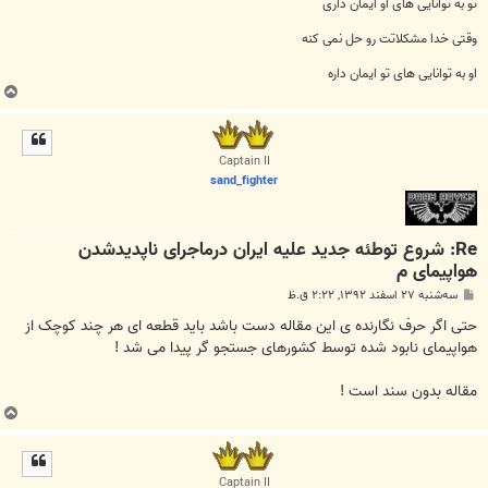
تو به توانایی های او ایمان داری
وقتی خدا مشکلاتت رو حل نمی کنه
او به توانایی های تو ایمان داره
ب
ا
ل
ا
Captain II
sand_fighter
Re: شروع توطئه جدید علیه ایران درماجرای ناپدیدشدن
هواپیمای م
پ
سه‌شنبه ۲۷ اسفند ۱۳۹۲, ۲:۲۲ ق.ظ
س
ت
حتی اگر حرف نگارنده ی این مقاله دست باشد باید قطعه ای هر چند کوچک از
هواپیمای نابود شده توسط کشورهای جستجو گر پیدا می شد !
مقاله بدون سند است !
ب
ا
ل
ا
Captain II