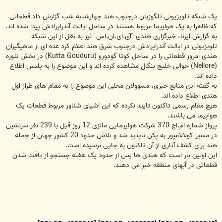
یک شبکه تلویزیونی تلگوزبان درجنوب هند چهارشنبه شب گزارش داد قطعاتی
که ظاهرا به یک هواپیما مربوط هستند در ساحل ایالت آندراپرادش پیدا شده اند.
به گزارش ایرنا، خبرگزاری هندی ˈآی.ای.ان.اسˈ نیز به نقل از این شبکه
تلویزیونی در ایالت آندراپرادش درجنوب شرق هند اعلام کرد عده ای از ماهیگیران
هندی امروز قطعاتی را در ساحل کوتا گودورو (Kutta Gouduru) در بخش نلوره
(Nellore) حوالی خلیج بنگال مشاهده کرده اند و این موضوع را به پلیس اطلاع
داده اند.
به گفته این منابع خبری، مسوولان محلی این موضوع را به مقام های طراز اول
هندی اطلاع داده اند.
هیچ مقام رسمی تاکنون تایید نکرده که این اشیای شناور مربوط قطعات یک
هواپیما می باشند.
پرواز شماره ام.اچ 370 شرکت هواپیمایی مالزی 12 روز قبل با 239 نفر سرنشین
در مسیر کولالامپور به پکن ناپدید شد و تلاش حدود 20 کشور جهان از جمله
هند برای کشف آثاری از آن تاکنون به جایی نرسیده است.
این اولین بار است که هندی ها پس از حدود یک هفته جستجو از یافت شدن
قطعاتی در آبهای منطقه خبر می دهند.