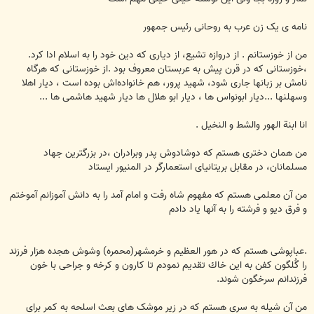
نامه ی یک زن عرب به روحانی رئيس جمهور
من از خوزستانم . از دروازه تشیع، از دیاری که دین خود را به اسلام ادا کرد.
،خوزستانى كه در قرن پیش به عربستان معروف بود .از خوزستانی که هرگاه
نامش بر زبانها جاری شود، شهید پرور، هم خانواده‌اش بوده است ، دیار اهلا
وسهلنها ...دیار ابونواس ها ، دیار ابو هلال ها دیار شهید هاشمی ها ...
انا ابنة الهور والشط و النخیل .
من همان دخترى هستم که دوشادوش پدر وبرادران ،در بزرگترین جهاد
مسلمانان، در مقابل بریتانیای استعمارگر در المنیور ایستاد
من آن معلمی هستم که مفهوم شاه رفت و امام آمد را به دانش آموزانم آموختم
و فرق دیو و فرشته را به آنها یاد دادم
.عباپوشی هستم که در هور العظیم و خرمشهر(محمره) وشوش هجده هزار فرزند
را گُلگون كفن به اين خاك تقدیم نمودم تا کارون و کرخه و جراحی با خون
فرزندانم سرخگون شوند.
من آن شیله به سری هستم که در زیر موشک های بعث اسلحه به کمر برای