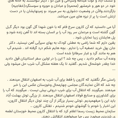
و شلنگ آباد و کوت عبدالله وسیاحی و عین دو ، دیگر نتوانستند به خانه های
خود در دو هور و خرمشهر (محمره) و عبادان و حويزه و سوسنگرد(خفاجیه)
بازگردنند.والآن در وضعیت دشواری به سر میبرند ،و زمینهایشان یا در دست
ارتش است یا پر از نیزه های مین میباشد.
آیا می دانستيد که آن کارون سرخ فام که با خون شهدا گل گون بود دیگر گــِل
گون گشته است و مردمان سر رود آب را بر انسان بسته اند تا آهن زنده شود.و
پل هایشان زیبا نمایان شود .
یقین دارم که شما راضی به عطش کودک به بهای سیرآبی آهن نیستید. دکتر
جان پول خرید تصفیه آب را ندارم . بچه هایم شکم درد گرفته اند . شنیدم آب
هم به مانند گرد و غبار سرطانزا شده است
وعده آب سالم دادید ، پس چه شد ؟ این را در اولین سفر استانیتان قول دادید
خدا چقدر خوشحال شدیم .گفتید تا یک هفته مشکل آب شرب حل میشود ولی
...
راستی مگر نگفتید که کارون را فقط برای آب شرب به اصفهان انتقال میدهند .
چه شد که الآن نمایندگان مجلس چهارمحال وخوزستان عکس این را خبر
میدهند .میگویند که انتقال آب برای شرب دروغی بیش نیست . میگویند که آب را
برای کشاورزی و صنایع فولاد اصفهان انتقال میدهند .از بزرگی تونل بهشت آباد
باید این را میفهمیدیم .تونلی بسیار بزرگتر از آن چند تونل دیگر انتقال کارون،
این اخبار را خودم با گوشهای خودم شنیدم ، تفلکی کارون ..
سازمان محیط زیست رسما اعلام کرد که با انتقال کارون محیط خوزستان لطمه
ی شدیدی میخورد پس چرا میخواهند انتقالش دهند.