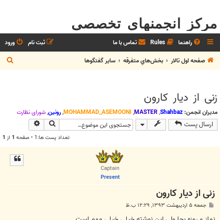
مرکز انجمنهای تخصصی
راهنما
Rules
تماس با ما
ثبت نام
ورود
ج
صفحه اول تالار
بخش‌‌هاي متفرقه
ساير گفتگوها
س
ت
زنی از دیار کارون
ج
و
مدیران انجمن:
Shahbaz
,
MASTER
,
MOHAMMAD_ASEMOONI
,
رونین
,
شوراي نظارت
جستجو
جستجوی پیش
ارسال پست
تعداد پست ها:1 • صفحه
1
از
1
Captain
Present
زنی از دیار کارون
پ
جمعه ۵ اردیبهشت ۱۳۹۳, ۱۲:۲۹ ب.ظ
س
ت
نماز و روزه بجا ولی این نوشته خیلی خیلی مهم است