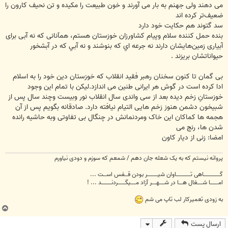
می دهند ولی جهنم به بار می آورند و خون طبیعت را مکیده و تن نحیف کارون را
ضعیف‌تر کرده اند
سد گتوند هم حکایت خود دارد
بنده حمل كننده سلام وپیام کشاورزان خوزستان هستم، همآنانی که نه آبی برای
آبیاری زمین‌هایشان دارند نه جرعه اي كه بنوشند و نه آبي که در آبشخور
حیواناتشان بریزند .
بی گمان تا کنون سخنان رهبر فقید انقلاب که خوزستان دین خود را به اسلام
ادا کرده است در گوش هر ایرانی طنین می اندازد.لیکن با تمام این وجود
خوزستانِ زخم دیده بعد از سی واندی سال انقلاب نور وبیست وچند سال پس از
شبیخون دشمن هنوز زخم هایی التیام نیافته دارد. صادقانه بگویم پس از آن
هجمه ها کماکان این خاک ومردنمانش در چنگال بی تفاوتی وبه حاشیه رانده
شدن ها، رنج می
امضا: زنی از دیار کاون
پروانه نیستم که به یک شعله جان دهم / شمعم که سوزم و دودی نیاورم
گــــــــــــــــاهی تــــــــــــــاوان شیــــــــــر بودن قـــفس اســـت ...
امــــــــا شـــــغال هــــا در شـــــهــــر آزاد مـــــیگـــــــردنــــــــــد ... !
به زودی تعمیرکار لب تاپ می شم
ب
ا
ارسال پست
ل