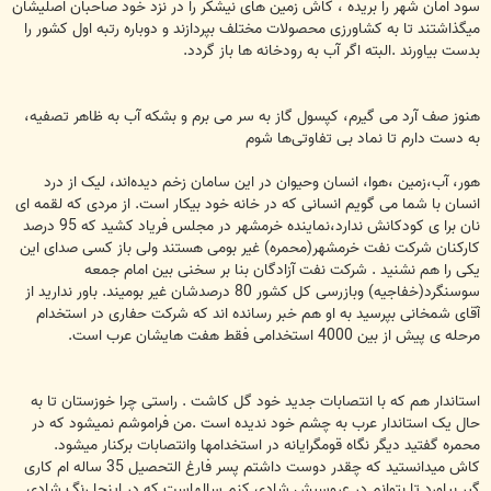
سود امان شهر را بریده ، کاش زمین های نیشکر را در نزد خود صاحبان اصلیشان
میگذاشتند تا به کشاورزی محصولات مختلف بپردازند و دوباره رتبه اول کشور را
بدست بیاورند .البته اگر آب به رودخانه ها باز گردد.
هنوز صف آرد می گیرم، کپسول گاز به سر می برم و بشکه آب به ظاهر تصفیه،
به دست دارم تا نماد بی تفاوتی‌ها شوم
هور، آب،زمین ،هوا، انسان وحیوان در این سامان زخم دیده‌اند، لیک از درد
انسان با شما می گویم انسانی که در خانه خود بیکار است. از مردی که لقمه ای
نان برا ی کودکانش ندارد،نماينده خرمشهر در مجلس فریاد کشید که 95 درصد
کارکنان شرکت نفت خرمشهر(محمره) غیر بومی هستند ولی باز کسی صدای این
یکی را هم نشنید . شرکت نفت آزادگان بنا بر سخنی بین امام جمعه
سوسنگرد(خفاجیه) وبازرسی کل کشور 80 درصدشان غیر بومیند. باور ندارید از
آقای شمخانی بپرسید به او هم خبر رسانده اند که شرکت حفاری در استخدام
مرحله ی پیش از بین 4000 استخدامی فقط هفت هایشان عرب است.
استاندار هم که با انتصابات جدید خود گل کاشت . راستی چرا خوزستان تا به
حال یک استاندار عرب به چشم خود ندیده است .من فراموشم نمیشود که در
محمره گفتید دیگر نگاه قومگرایانه در استخدامها وانتصابات برکنار میشود.
کاش میدانستید که چقدر دوست داشتم پسر فارغ التحصیل 35 ساله ام کاری
گیر بیاورد تا بتوانم در عروسیش شادی کنم.سالهاست که در اینجا رنگ شادی