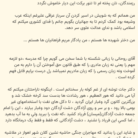
رزمندگان، نان پخته ام تا تنور برکت این دیار خاموش نگردد
من همانم که به شویش در اسیر کردن آن سرباز عراقی عليرغم اينكه عرب
وشیعه بود کمک کردم تا به جهانیان بگویم جانم را فدای کشوری میکنم که
اسلامی باشد و ندای عدالت علوی سر دهد.
من دختر شهيده ها هستم ، من يادگار مريم فراهانيان ها هستم ...
آقای روحانی با زبانی شکسته با شما سخن می گویم چرا که مدرسه ،دو لازمه
مهم را یعنی نه زبان مادری را که طبق قانون حق آموختن آن را دارم به من
آموخت ونه زبان رسمی را که زبان مادریم نمیباشد رل درست برایم قابل فهم
کرده است .
دکتر جات توشه ای از غم کوله بار سخنانم است . اینگونه ناراحتتان میکنم که
آيا می دانید که هور العظیم ، هور رشادت ها بدست سد کرخه خشک شد و
بزرگترین کانون گرد وغبار ایران گرديد ، تا دکل های نفت با استخدامهای غیر
بومی بالا رود ، و بر سر و روی آزادگان دشت آزدگان دود وغبار ببارند ، اين را امام
جمعه دشت آزادگان(میسان) فریاد کشید ،كه نفت را ببريد ولي به ما آب بدهيد
، اما كسي اين فرياد را نشنيد ، دشت آزادگانی که فقط و فقط یک درمانگاه دارد
و شاید اين را بدانید که مهاجران جنگی حاشیه نشين کلان شهر اهواز در ملاشیه