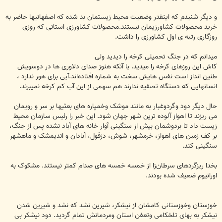
و دیگر شنیدم که اینقدر وضعیت محیط زیستمان بد شده که اصفهانیها حاضر به
خرید محصولات کشاورزیمان نیستند.محصولات کشاورزی استانی که روزی
روزگاری رتبه ی اول کشاورزی را داشت.
میدانم که در جنگ تحمیلی کرخه را دیدید ولی
کاش این روزهای کرخه را میدید. با آنکه هنوز صدای دلاوری ها در دوسویش
طنین انداز است نفس هایش سخت به شماره افتاده‌اند.آبی برای هور ندارد ،
انسانهایی که دستگاه تصفیه ندارند هم سهمی از این آب کم کرخه نمیبرند.
حال دیگر دود وگردوغبار به مانند موشک وخمپاره هاى بعثیها بر سر و رویمان
می ریزند تا اهواز آلوده ترین شهر جهان شود. این خبر را رئیس سازمان محیط
زیست داد تا بردوشمان بیش از سنگینی آوار خانه های آباد نشده پس از جنگ،
بر كف زمین هاى اهواز، خرمشهر، شوش، دزفول، آبادان و اندیمشک و ماهشهر
سنگینی کند.
بخدا ریزگردهای سرطان‌زا از خمسه‌ خمسه های صدام کمتر نیستند. مشکوک به
اورانیوم ضعیف شده بودند.
خوزستان وخوزستانی کامشان از نیشکر، شیرین نشد که نشد و شیرین شدن
نیشکر به بهای تلخکامی وتعفن استان ومردمانش تمام گردید. دود نیشکر بی