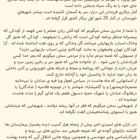
جای خود را به رنگ سیاه بدبختی داده است
آمار بیکاری فرزندان این دیار، سر به آسمان کشیده است بیشتر شهرهاي
خوزستان در آمار 20 شهر اول بیکار کشور قرار گرفته اند .
با شما از مادری سخن میگویم که کودکش زبان معلم را نمی فهمد از کودکی که
بیصبرانه منتظر برنامه کودکی است که زبانش را نمیفهمد . کودکی که هنوز گل
وخاک اسباب بازیهایش میباشد.گل وخاکی که بر روی نفت انباشته شده اند . آیا
کودکان تهران واصفهان به مانند کودکانم چنین اسباب بازیهایی دارند؟
از مسوولی که غصه مردم ندارد و از مردمی سخن میگویم که،بجز خدا كسي
فریادشان را نمی شود ...از خانواده هايي كه هنوز سر بر بالین زمین سرد و
عریان دارند.از جوانانی که روزنامه و مجله و شبکه های تلویزیونی بر آنتن داخلی
به زبان خود ندارند تا پتانسیل خود را آزادانه خارج کنند.
از انسانهایی که ماه هاست در سیاحی اهواز ویا فیه ی عبادان یا سرحانیه
محمره(خرمشهر) و یا گامیشاباد شوشتر یا در توبچیه فلاحیه ( شادگان) یا
درطابوگ عبادان یا شهرک حمزه دسبول طعم یک غذای گرم را مدت هاست
نچشیده اند .
از شهرهایی سخن میگویم که فقر در آنها ریشه دوانده ، شهرهایی که مردمانش
هنوز با اسمهای رضاشاهیشان الفت نگرفته اند.
،در باران های اسیدی اخیر بیش از پنجاه هزار آسیب دیده رهسپار بیمارستان ها
گشتند بارانهای آلوده ای که نتیجه طبیعی سد سازی های بی رویه و
غیرکارشناسی وغیر مهندسی و همچنین پروژه هایی انتقال آبی که وعده بهشت