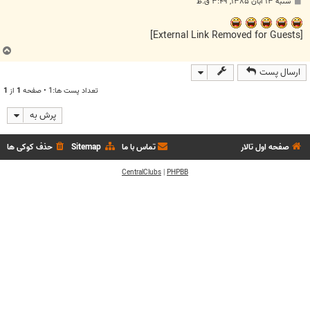
پ
شنبه ۱۳ آبان ۱۳۸۵, ۳:۴۹ ق.ظ
س
ت
[External Link Removed for Guests]
ب
ا
ارسال پست
ل
ا
تعداد پست ها:1 • صفحه
1
از
1
پرش به
صفحه اول تالار
تماس با ما
Sitemap
حذف کوکی ها
CentralClubs
|
PHPBB