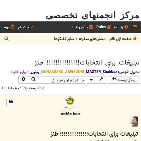
مرکز انجمنهای تخصصی
راهنما
Rules
تماس با ما
ثبت نام
ورود
ج
صفحه اول تالار
بخش‌‌هاي متفرقه
ساير گفتگوها
س
ت
تبليغات براي انتخابات!!!!!!!!!!!!!!! طنز
ج
و
مدیران انجمن:
Shahbaz
,
MASTER
,
MOHAMMAD_ASEMOONI
,
رونین
,
شوراي نظارت
جستجو
جستجوی پیش
ارسال پست
تعداد پست ها:1 • صفحه
1
از
1
Major II
mohtasham
تبليغات براي انتخابات!!!!!!!!!!!!!!! طنز