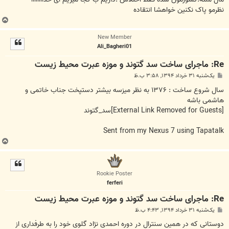
نظرمو پاک نکنین خواهشا انتقاده
ب
ا
New Member
ل
Ali_Bagheri01
ا
Re: ماجرای ساخت سد گتوند و موزه عبرت محیط زیست
پ
یک‌شنبه ۳۱ خرداد ۱۳۹۴, ۳:۵۸ ب.ظ
س
ت
سال شروع ساخت : ۱۳۷۶ به نظر میزسه بیشتر دستپخت جناب خاتمی و
هاشمی باشه
[External Link Removed for Guests]
سد_گتوند
Sent from my Nexus 7 using Tapatalk
ب
ا
ل
ا
Rookie Poster
ferferi
Re: ماجرای ساخت سد گتوند و موزه عبرت محیط زیست
پ
یک‌شنبه ۳۱ خرداد ۱۳۹۴, ۴:۴۳ ب.ظ
س
ت
دوستانی که در همین سنترال در دوره احمدی نژاد گلوی خود را به طرفداری از