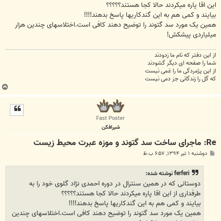
این اقا پاره میکردند حالا کجا هستند؟؟؟؟؟
بیایند و کمی هم به این گندکاریها پاسخ بدهند!!!!
همین یک مورد سد گتوند را توضیح دهند کافی است.اختلاسهای چندین هزار
میلیاردی پیشکش!
از این دفتر که نام ما زدودند
شما را صفحه ای دیگر گشودند
از این پژمردگی ما را غمی نیست
که گل را زندگانی جز دمی نیست
ب
ا
ل
ا
Fast Poster
شیرافکن
Re: ماجرای ساخت سد گتوند و موزه عبرت محیط زیست
پ
دوشنبه ۱ تیر ۱۳۹۴, ۶:۵۷ ب.ظ
س
ت
ferferi نوشته شده:
دوستانی که در همین سنترال در دوره احمدی نژاد گلوی خود را به
طرفداری از این اقا پاره میکردند حالا کجا هستند؟؟؟؟؟
بیایند و کمی هم به این گندکاریها پاسخ بدهند!!!!
همین یک مورد سد گتوند را توضیح دهند کافی است.اختلاسهای چندین