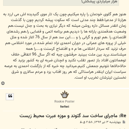
هزار میلیاردی پیشکش!
هنوز هم گلوی خودمان را پاره میکنیم.چون یک تار موی گنیدیده اش می ارزد به
هزارتا از مدعیا.فقط چند مدتی است که سکوت پیشه کردیم چون با گذشت
زمان انقدر مسائل داره روشن میشه که دیگر نیازی به بحث و جدل نیست.هم
وضعیت هدفمندی یارانه ها را دیدیم.هم برنامه اتمی و فضایی را.هم رشدهای
اقتصادی را .هم تورم و گرانی را و ....این سد هم از سال 76 اغاز شده و مثل
خیلی از پروزه های عمرانی در دوران احمدی نزاد تمام شده.در مورد اختلاس هم
حرف نزنید که سردار اختلاس ها م ه و افتضاح کرسنت و....را همه
میشناسند.برید بین ملت ببینید حرفشون چیه که اگر سال 96 اتفاقی خلاف
توهماتتون افتاد باز تصور تقلب نکنید و انچنان ضربه ای به کشور بزنید که
حالاحالاها نتونیم جمعش کنیم.میدانید چه خبره که از بازگشت احمدی به عرصه
سیاست ایران اینقدر هراسناکی که هر روز افتاب یزد و مردم سالاری و شرق
نخستین تیترشان تخریب او است.
ب
ا
ل
ا
Rookie Poster
ferferi
Re: ماجرای ساخت سد گتوند و موزه عبرت محیط زیست
پ
چهارشنبه ۳ تیر ۱۳۹۴, ۲:۵۸ ق.ظ
س