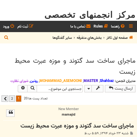
مرکز انجمنهای تخصصی
راهنما
Rules
تماس با ما
ثبت نام
ورود
ج
صفحه اول تالار
بخش‌‌هاي متفرقه
ساير گفتگوها
س
ت
ماجرای ساخت سد گتوند و موزه عبرت محیط
ج
زیست
و
مدیران انجمن:
Shahbaz
,
MASTER
,
MOHAMMAD_ASEMOONI
,
رونین
,
شوراي نظارت
جستجو
جستجوی پیشر
ارسال پست
1
تعداد پست ها:20
2
بعدی
New Member
mamajid
ماجرای ساخت سد گتوند و موزه عبرت محیط زیست
پ
شنبه ۲۳ خرداد ۱۳۹۴, ۵:۵۹ ب.ظ