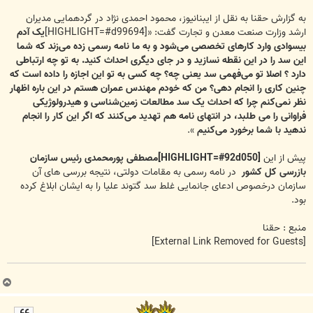
به گزارش حقنا به نقل از ایبنانیوز، محمود احمدی نژاد در گردهمایی مدیران
ارشد وزارت صنعت معدن و تجارت گفت: «[HIGHLIGHT=#d99694]
یک آدم
بیسوادی وارد کارهای تخصصی می‌شود و به ما نامه رسمی زده می‌زند که شما
این سد را در این نقطه نسازید و در جای دیگری احداث کنید. به تو چه ارتباطی
دارد ؟ اصلا تو می‌فهمی سد یعنی چه؟‌ چه کسی به تو این اجازه را داده است که
چنین کاری را انجام دهی؟ من که خودم مهندس عمران هستم در این باره اظهار
نظر نمی‌کنم چرا که احداث یک سد مطالعات زمین‌شناسی و هیدرولوژیکی
فراوانی را می طلبد، در انتهای نامه هم تهدید می‌کنند که اگر این کار را انجام
ندهید با شما برخورد می‌کنیم
».
پیش از این
[HIGHLIGHT=#92d050]مصطفی پورمحمدی رئیس سازمان
بازرسی کل کشور
در نامه رسمی به مقامات دولتی، نتیجه بررسی های آن
سازمان درخصوص ادعای جانمایی غلط سد گتوند علیا را به ایشان ابلاغ کرده
بود.
منبع : حقنا
[External Link Removed for Guests]
ب
ا
ل