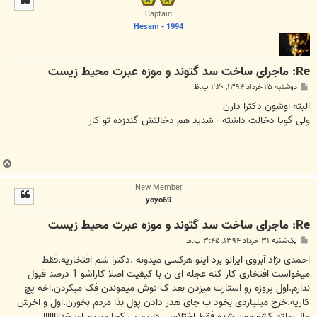
ا
Captain
Hesam - 1994
Re: ماجرای ساخت سد گتوند و موزه عبرت محیط زیست
پ
دوشنبه ۲۵ خرداد ۱۳۹۴, ۲:۲۰ ب.ظ
س
ت
البته اوشون دکترا دارن
ولی گویا دخالت داشته - شدید هم دخالتش گندزده تو کار
ب
ا
New Member
ل
yoyo69
ا
Re: ماجرای ساخت سد گتوند و موزه عبرت محیط زیست
پ
یک‌شنبه ۳۱ خرداد ۱۳۹۴, ۳:۴۵ ب.ظ
س
ت
احمدی نژاد آبروی ایرانو برد اینو هرکسی میدونه .دکترا شم افتخاریه.فقط
میخواست افتخاری کار کنه عجله ای ن با کیفیت اصلا کاراشو 1 درصد قبول
ندارم.اول پروژه رو استارت میزدن بعد ک توش میموندن فک میکردن.اخه پچ
کاریه.خرج میلیاردی بخود ب جای هدر دادن پول بذا مردم بخورن.اول و اخرش
مال ملته.کشورمون شده فقط اختلاس .داریم ب کجا میریم ای خداااااااا