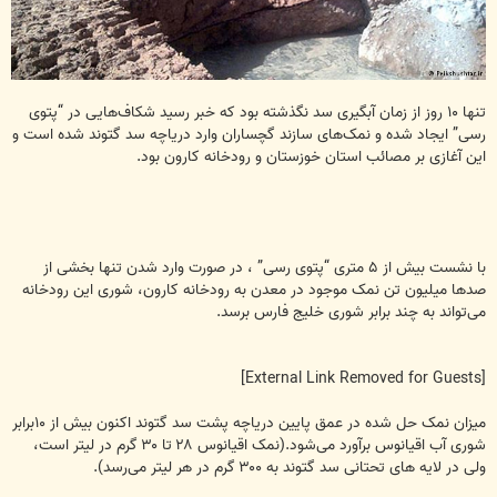
تنها ۱۰ روز از زمان آبگیری سد نگذشته بود که خبر رسید شکاف‌هایی در “پتوی
رسی” ایجاد شده و نمک‌های سازند گچساران وارد دریاچه سد گتوند شده است و
این آغازی بر مصائب استان خوزستان و رودخانه کارون بود.
با نشست بیش از ۵ متری “پتوی رسی” ، در صورت وارد شدن تنها بخشی از
صدها میلیون‌ تن نمک موجود در معدن به رودخانه کارون، شوری این رودخانه
می‌تواند به چند برابر شوری خلیج فارس برسد.
[External Link Removed for Guests]
میزان نمک حل شده در عمق پایین دریاچه پشت سد گتوند اکنون بیش از ۱۰برابر
شوری آب اقیانوس برآورد می‌شود.(نمک اقیانوس ۲۸ تا ۳۰ گرم در لیتر است،
ولی در لایه های تحتانی سد گتوند به‌ ۳۰۰ گرم در هر لیتر می‌رسد).