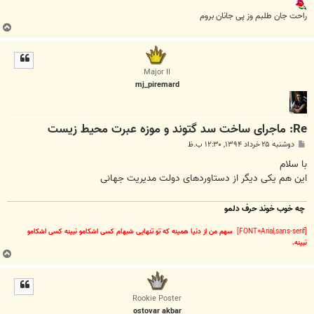
راحت جان طلبم وز پی جانان بروم
ب
ا
ل
ا
Major II
mj_piremard
Re: ماجرای ساخت سد گتوند و موزه عبرت محیط زیست
پ
دوشنبه ۲۵ خرداد ۱۳۹۴, ۱۲:۳۰ ب.ظ
س
ت
با سلام
این هم یکی دیگر از دستاوردهای دولت مدیریت جهانی
چه خوب خوند حرف دلمو
[FONT=Arial,sans-serif]
سهم من از دنیا همینه که تو تنهایی شبهام کسی اشکامو نبینه کسی اشکامو
نبینه.
ب
ا
ل
ا
Rookie Poster
ostovar akbar