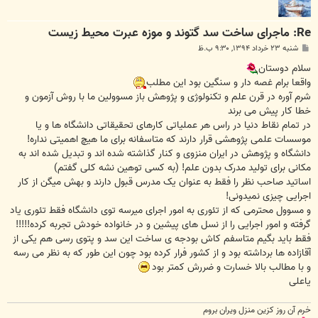
Re: ماجرای ساخت سد گتوند و موزه عبرت محیط زیست
پ
شنبه ۲۳ خرداد ۱۳۹۴, ۹:۳۰ ب.ظ
س
ت
سلام دوستان
واقعا برام غصه دار و سنگین بود این مطلب
شرم آوره در قرن علم و تکنولوژی و پژوهش باز مسوولین ما با روش آزمون و
خطا کار پیش می برند
در تمام نقاط دنیا در راس هر عملیاتی کارهای تحقیقاتی دانشگاه ها و یا
موسسات علمی پژوهشی قرار دارند که متاسفانه برای ما هیچ اهمیتی نداره!
دانشگاه و پژوهش در ایران منزوی و کنار گذاشته شده اند و تبدیل شده اند به
مکانی برای تولید مدرک بدون علم! (به کسی توهین نشه کلی گفتم)
اساتید صاحب نظر را فقط به عنوان یک مدرس قبول دارند و بهش میگن از کار
اجرایی چیزی نمیدونی!
و مسوول محترمی که از تئوری به امور اجرای میرسه توی دانشگاه فقط تئوری یاد
گرفته و امور اجرایی را از نسل های پیشین و در خانواده خودش تجربه کرده!!!!!
فقط باید بگیم متاسفم کاش بودجه ی ساخت این سد و پتوی رسی هم یکی از
آقازاده ها برداشته بود و از کشور فرار کرده بود چون این طور که به نظر می رسه
و با مطالب بالا خسارت و ضررش کمتر بود
یاعلی
خرم آن روز کزین منزل ویران بروم