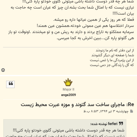
ت
شما هر چه قدر دوست داشته باشی میتونی گلوی خودتو پاره کنی!!!
نیازی نیست که با امثال شما بحث بشه.ان چیز که عیان است چه حاجت به
بیان است!!!!
فعلا که هر روز یکی از همین عیانها داره رو میشه.
سردار اختلاسها هم عین مموتی خودته.همشون عین همند!
سرمایه مملکتو به تاراج بردند و دارند به ریش من و تو میخندند .اونوقت تو باز
هی گلوتو پاره کن...ببین اخرش به کجا میرسی.
از این دفتر که نام ما زدودند
شما را صفحه ای دیگر گشودند
از این پژمردگی ما را غمی نیست
که گل را زندگانی جز دمی نیست
ب
ا
ل
ا
Major II
anga2009
Re: ماجرای ساخت سد گتوند و موزه عبرت محیط زیست
پ
چهارشنبه ۳ تیر ۱۳۹۴, ۸:۵۳ ب.ظ
س
ت
ferferi نوشته شده:
شما هر چه قدر دوست داشته باشی میتونی گلوی خودتو پاره کنی!!!
نیازی نیست که با امثال شما بحث بشه.ان چیز که عیان است چه حاجت