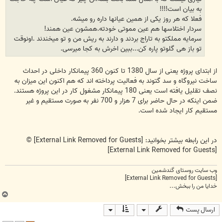
به بیان است!!!!
فعلا که هر روز یکی از همین عیانها داره رو میشه.
سردار اختلاسها هم عین مموتی خودته.همشون عین همند!
سرمایه مملکتو به تاراج بردند و دارند به ریش من و تو میخندند .اونوقت
تو باز هی گلوتو پاره کن...ببین اخرش به کجا میرسی.
از ابتدای پروژه یعنی از سال 1380 تا کنون 360 پیمانکار داخلی در احداث
ساخت نیروگاه و سد گتوند به فعالیت پرداخته اند که هم اکنون این میزان به
نصف تقلیل یافته است یعنی 180 پیمانکار مشغول کار در این پروژه هستند.
ضمن اینکه در حال حاضر برای 7 هزار و 700 نفر به صورت مستقیم و غیر
مستقیم کار ایجاد شده است.
در این رابطه بیشتر بخوانید:
[External Link Removed for Guests]
©
[External Link Removed for Guests]
وب سایت روستای گندشمین
[External Link Removed for Guests]
خدایا من را ببخش...
ب
ا
ارسال پست
ل