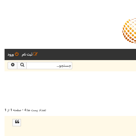
ثبت نام
ورود
جستجو
جستجو
تعداد پست ها:4 • صفحه
1
از
1