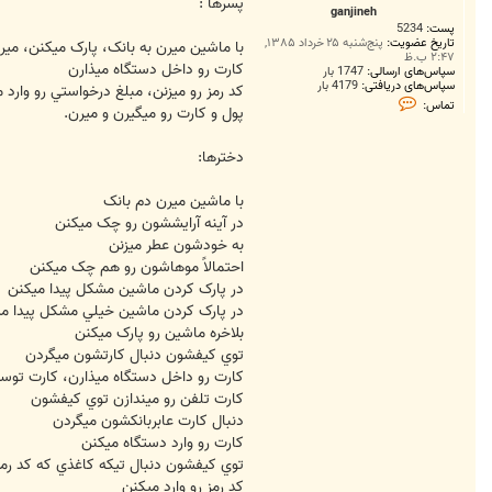
ت
پسرها :
ganjineh
پست:
5234
تاریخ عضویت:
پنج‌شنبه ۲۵ خرداد ۱۳۸۵,
با ماشين ميرن به بانک، پارک ميکنن، مير
۲:۴۷ ب.ظ
کارت رو داخل دستگاه ميذارن
سپاس‌های ارسالی:
1747 بار
سپاس‌های دریافتی:
4179 بار
کد رمز رو ميزنن، مبلغ درخواستي رو وارد 
ت
تماس:
پول و کارت رو ميگيرن و ميرن.
م
ا
س
دخترها:
g
a
n
j
با ماشين ميرن دم بانک
i
در آينه آرايششون رو چک ميکنن
n
e
به خودشون عطر ميزنن
h
احتمالاً موهاشون رو هم چک ميکنن
در پارک کردن ماشين مشکل پيدا ميکنن
در پارک کردن ماشين خيلي مشکل پيدا م
بلاخره ماشين رو پارک ميکنن
توي کيفشون دنبال کارتشون ميگردن
کارت رو داخل دستگاه ميذارن، کارت توس
کارت تلفن رو ميندازن توي کيفشون
دنبال کارت عابربانکشون ميگردن
کارت رو وارد دستگاه ميکنن
توي کيفشون دنبال تيکه کاغذي که کد رم
کد رمز رو وارد ميکنن