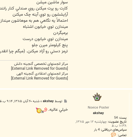
سوار ماشين ميشن
کارت رو پرت ميکنن روي صندلي کنار رانند
آرايششون رو توي آينه چک ميکنن
احتمالاً يه نگاهي هم به موهاشون مينداز
ميندازن توي خيابون اشتباه
برميگردن
ميندازن توي خيابون درست
پنج کيلومتر ميرن جلو
ترمز دستي رو آزاد ميکنن. (ميگم چرا انقدر 
مرکز انجمنهای تخصصی گنجینه دانش
[External Link Removed for Guests]
مرکز انجمنهای اعتقادی گنجینه الهی
[External Link Removed for Guests]
پ
توسط
akshay
»
شنبه ۲۰ آبان ۱۳۸۵, ۹:۱۴ ب.ظ
س
Novice Poster
ت
خيلي عاليه.
akshay
پست:
54
تاریخ عضویت:
چهارشنبه ۱۲ مهر ۱۳۸۵,
۱۰:۳۸ ب.ظ
سپاس‌های دریافتی:
4 بار
ت
تماس: