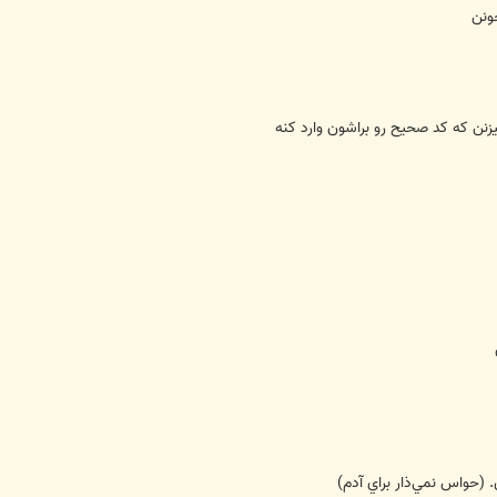
يزنن که کد صحيح رو براشون وارد کنه
. (حواس نمي‌ذار براي آدم)