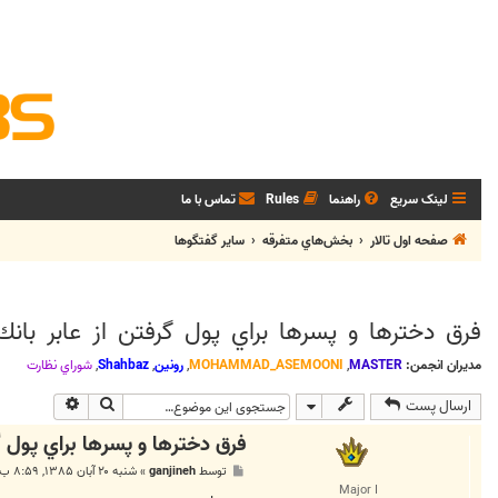
لینک سریع
راهنما
Rules
تماس با ما
صفحه اول تالار
بخش‌‌هاي متفرقه
ساير گفتگوها
فرق دخترها و پسرها براي پول گرفتن از عابر بانك
مدیران انجمن:
MASTER
,
MOHAMMAD_ASEMOONI
,
رونین
,
Shahbaz
,
شوراي نظارت
جستجو
جستجوی پی
ارسال پست
فرق دخترها و پسرها براي پول گ
پ
توسط
ganjineh
»
شنبه ۲۰ آبان ۱۳۸۵, ۸:۵۹ ب.ظ
س
Major I