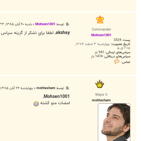
م
ا
س
a
k
s
پ
توسط
Mohsen1001
»
شنبه ۲۰ آبان ۱۳۸۵, ۹:۳۳ ب.ظ
h
س
a
Commander
ت
akshay
, لطفا براي تشکر از گزينه سپاس 
y
Mohsen1001
پست:
3324
تاریخ عضویت:
چهارشنبه ۳ اسفند ۱۳۸۴,
۲:۱۵ ق.ظ
سپاس‌های ارسالی:
941 بار
سپاس‌های دریافتی:
1474 بار
ت
تماس:
م
ا
س
M
o
h
پ
توسط
mohtasham
»
چهارشنبه ۲۴ آبان ۱۳۸۵, ۲:۳۰ ب.ظ
s
س
e
Major II
ت
,
Mohsen1001
n
mohtasham
1
امضات منو كشته
0
0
1