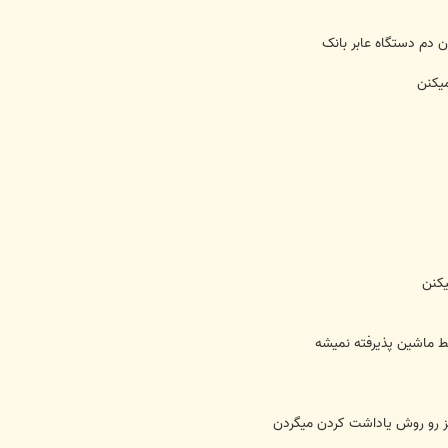
ن دم دستگاه عابر بانک
ميکنن
يکنن
ط ماشين پذيرفته نميشه
ز رو روش ياداشت کردن ميگردن