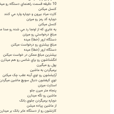
10 دقيقه قسمت راهنماي دستگاه رو ميخونن
کنسل ميکنن
كارت مياد بيرون و دوباره وارد مي كنند
دوباره کد رمز رو ميزنن
کنسل ميکنن
يه عابري كه از اونجا رد مي شده رو صدا م
مبلغ درخواستي رو ميزنن
دستگاه ارور (خطا) ميده
مبلغ بيشتري رو درخواست ميکنن
دستگاه ارور (خطا) ميده
بيشترين مبلغ ممکن در خواست ميکنن
انگشتاشون رو براي شانس رو هم ميذارن
پول رو ميگيرن
برميگردن به ماشين
آرايششون رو توي آينه عقب چک ميکنن
توي کيفشون دنبال سويچ ماشين ميگردن
استارت ميزنن
پنجاه متر ميرن جلو
ماشين رو نگه ميدارن
دوباره برميگردن جلوي بانک
از ماشين پياده ميشن
کارتشون رو از دستگاه عابر بانک بر ميدارن