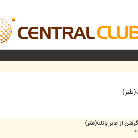
(طنز)
شرفته
رفتن از عابر بانك(طنز)