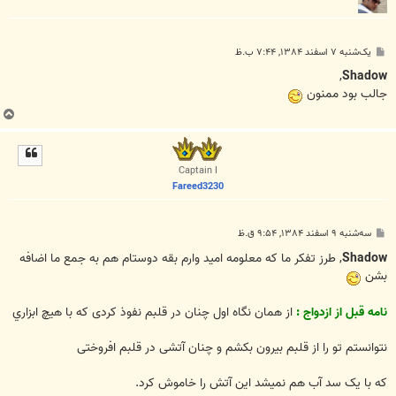
پ
یک‌شنبه ۷ اسفند ۱۳۸۴, ۷:۴۴ ب.ظ
س
ت
,
Shadow
جالب بود ممنون
ب
ا
ل
ا
Captain I
Fareed3230
پ
سه‌شنبه ۹ اسفند ۱۳۸۴, ۹:۵۴ ق.ظ
س
ت
Shadow
, طرز تفكر ما كه معلومه اميد وارم بقه دوستام هم به جمع ما اضافه
بشن
نامه قبل از ازدواج :
از همان نگاه اول چنان در قلبم نفوذ کردی که با هیچ ابزاري
نتوانستم تو را از قلبم بیرون بکشم و چنان آتشی در قلبم افروختی
که با یک سد آب هم نمیشد این آتش را خاموش کرد.