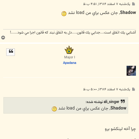
پ
یک‌شنبه ۷ اسفند ۱۳۸۴, ۴:۵۱ ب.ظ
س
ت
Shadow
, جان عکس براي من load نشد
آشنايي يك اتفاق است...جدايي يك قانون....دل به اتفاق نبند كه قانون اجرا مي شود.....!
ب
ا
ل
ا
Major I
Apadana
پ
یک‌شنبه ۷ اسفند ۱۳۸۴, ۵:۰۰ ب.ظ
س
ت
ali_singer نوشته شده:
Shadow
, جان عکس براي من load نشد
چرا آخه لينكشو برو