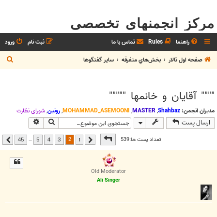
مرکز انجمنهای تخصصی
راهنما
Rules
تماس با ما
ثبت نام
ورود
ج
صفحه اول تالار
بخش‌‌هاي متفرقه
ساير گفتگوها
س
ت
"""" آقايان و خانمها """""
ج
و
مدیران انجمن:
Shahbaz
,
MASTER
,
MOHAMMAD_ASEMOONI
,
رونین
,
شوراي نظارت
جستجو
جستجوی پیشر
ارسال پست
صفحه
2
از
45
2
تعداد پست ها:539
…
45
5
4
3
1
قبلی
بعدی
Old Moderator
Ali Singer