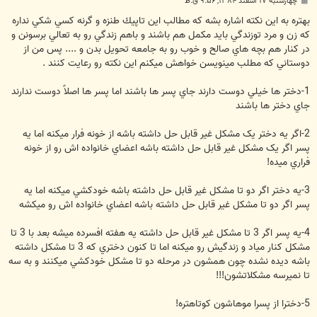
چهارشنبه ۱۷ اسفند ۱۳۸۴, ۹:۵۶ ق.ظ
س
ت
بهتره به اين نكته اشاره بشه كه مطالب اين تاپيك طنزه و گرنه كسي شكي نداره
كه زن و مرد توزندگي بايد مكمل هم باشند و باهم زندگي رو به تعالي برسونن و
در كنار هم بچه هاي صالح و خوب رو به جامعه تحويل بدن و .... پس من از
دوستاني كه مطلب مينويسن خواهش ميكنم اين نكته رو رعايت كنند .
1-دختر ها خيلي دوست دارند جاي پسر ها باشند اما پسر ها اصلاً دوست ندارند
جاي دختر ها باشند
2-اگر يه دختر يک مشکل غير قابل حل داشته باشه از خونه فرار ميکنه اما يه
پسر اگر يک مشکل غير قابل حل داشته باشه اعضاي خانواده اش رو از خونه
فراري ميده!
3-يه دختر اگر دو تا مشکل غير قابل حل داشته باشه خودکشي ميکنه اما يه
پسر اگر دو تا مشکل غير قابل حل داشته باشه اعضاي خانواده اش رو ميکشه
4-يه پسر اگر 3 تا مشکل غير قابل حل داشته يه هفته افسرده ميشه بعد با 3 تا
مشکل کنار مياد و زندگيش رو ميکنه اما تا کنون دختري که 3 تا مشکل داشته
باشه ديده نشده چون همشون در مرحله دو تا مشکل خودکشي ميکنند و به سه
تا نميرسه مشکلاتشون!!!
5-دخترا از پسرا موهاشون کوتاهتره!