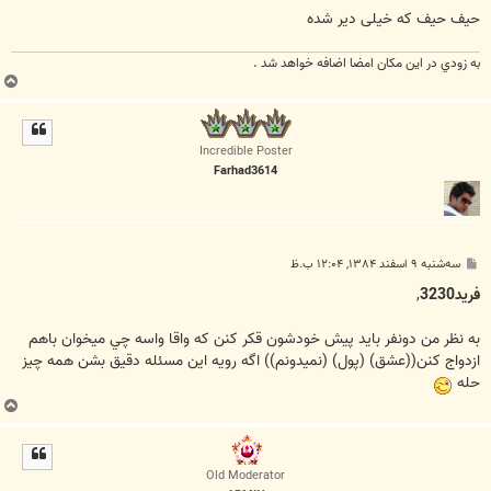
حیف حیف که خیلی دیر شده
به زودي در اين مكان امضا اضافه خواهد شد .
ب
ا
ل
ا
Incredible Poster
Farhad3614
پ
سه‌شنبه ۹ اسفند ۱۳۸۴, ۱۲:۰۴ ب.ظ
س
ت
فريد3230
,
به نظر من دونفر بايد پيش خودشون قکر کنن که واقا واسه چي ميخوان باهم
ازدواج کنن((عشق) (پول) (نميدونم)) اگه رويه اين مسئله دقيق بشن همه چيز
حله
ب
ا
ل
ا
Old Moderator