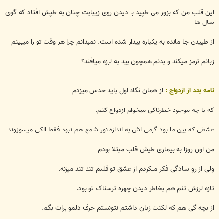
این قلب من که بزور می طپید با دیدن روی زیبایت چنان به طپش افتاد که گوی
سال ها
از طپیدن جا مانده به یکباره بیدار شده است. نمیدانم چرا هر وقت تو را میبینم
زبانم ترمز میکند و بدنم همچون بید به لرزه میافتد؟
نامه بعد از ازدواج :
از همان نگاه اول باید حدس میزدم
که با چه موجود خطرناکی میخوام ازدواج کنم.
عشقی که بین ما بود گرمی اش به اندازه نور شمع هم نبود فقط الکی میسوزوند.
من اون روزا به بیماری طپش قلب مبتلا بودم
ولی از رو سادگی فکر میکردم از عشق تو قلبم تند تند میزنه.
تازه لرزش تنم هم بخاطر دیدن چهره ترسناک تو بود.
از بچه گی هم که لکنت زبان داشتم نتونستم حرف دلمو برات بگم.