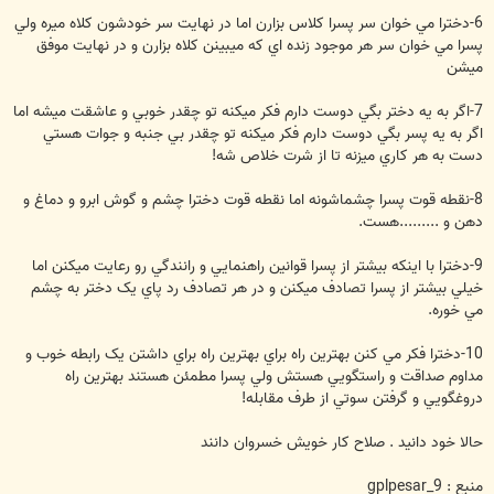
6-دخترا مي خوان سر پسرا کلاس بزارن اما در نهايت سر خودشون کلاه ميره ولي
پسرا مي خوان سر هر موجود زنده اي که ميبينن کلاه بزارن و در نهايت موفق
ميشن
7-اگر به يه دختر بگي دوست دارم فکر ميکنه تو چقدر خوبي و عاشقت ميشه اما
اگر به يه پسر بگي دوست دارم فکر ميکنه تو چقدر بي جنبه و جوات هستي
دست به هر کاري ميزنه تا از شرت خلاص شه!
8-نقطه قوت پسرا چشماشونه اما نقطه قوت دخترا چشم و گوش ابرو و دماغ و
دهن و .........هست.
9-دخترا با اينکه بيشتر از پسرا قوانين راهنمايي و رانندگي رو رعايت ميکنن اما
خيلي بيشتر از پسرا تصادف ميکنن و در هر تصادف رد پاي يک دختر به چشم
مي خوره.
10-دخترا فکر مي کنن بهترين راه براي بهترين راه براي داشتن يک رابطه خوب و
مداوم صداقت و راستگويي هستش ولي پسرا مطمئن هستند بهترين راه
دروغگويي و گرفتن سوتي از طرف مقابله!
حالا خود دانيد . صلاح كار خويش خسروان دانند
منبع : gplpesar_9