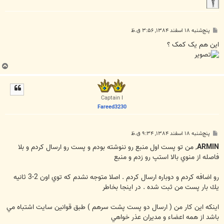
پ
پنج‌شنبه ۱۸ اسفند ۱۳۸۴, ۳:۵۶ ق.ظ
س
ت
این هم یک کمک ؟
ب
ا
ل
ا
Captain I
Fareed3230
پ
پنج‌شنبه ۱۸ اسفند ۱۳۸۴, ۹:۳۴ ق.ظ
س
ت
ARMIN
, من تو پست اول منبع رو ننوشته بودم و پست رو ارسال كردم و بلا
فاصله از منوي بالا استپ رو زدم و منبع
رو اضافه كردم و دوباره ارسال كردم . اصلا متوجه نشدم كه توي اون 2-3 ثانيه
يك بار پست من ثبت شده . در اينجا بخاطر
اينكه اين كار من ( ارسال دو پست پشت سرهم ) طبق قوانين سايت اشتباه مي
باشد از همه اعضاء و مديران عذر خواهي