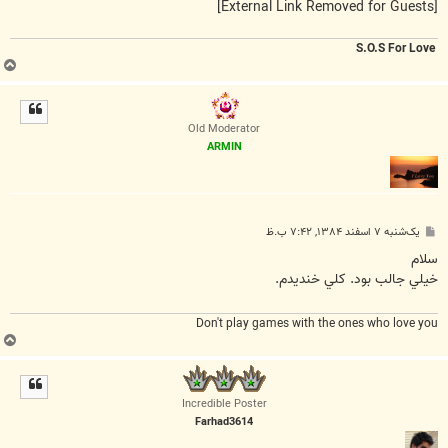
[External Link Removed for Guests]
S.O.S For Love
ب
ا
ل
ا
Old Moderator
ARMIN
پ
یک‌شنبه ۷ اسفند ۱۳۸۴, ۷:۴۲ ب.ظ
س
ت
سلام
خيلي جالب بود. کلي خنديدم.
Don't play games with the ones who love you
ب
ا
ل
ا
Incredible Poster
Farhad3614