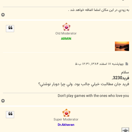
به زودي در اين مكان امضا اضافه خواهد شد .
ب
ا
ل
ا
Old Moderator
ARMIN
پ
چهارشنبه ۱۷ اسفند ۱۳۸۴, ۱۲:۳۱ ب.ظ
س
ت
سلام
فريد3230
,
فريد جان مطالبت خيلي جالب بود. ولي چرا دوبار نوشتي؟
Don't play games with the ones who love you
ب
ا
ل
ا
Super Moderator
Dr.Akhavan