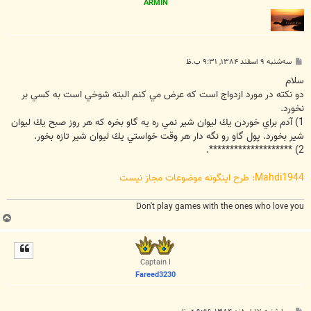
ARMIN
پ
سه‌شنبه ۹ اسفند ۱۳۸۴, ۹:۳۱ ب.ظ
س
ت
سلام
دو نكته در مورد ازدواج است كه عرض مي كنم البته شوخي است به كسي بر
نخورد.
1) آدم براي خوردن يك ليوان شير نمي ره يه گاو بخره كه هر روز صبح يك ليوان
شير بخورد. پول گاو رو نگه دار هر وقت خواستي يك ليوان شير تازه بخور.
2) ********************.
Mahdi1944: طرح اينگونه موضوعات مجاز نيست
Don't play games with the ones who love you
ب
ا
ل
ا
Captain I
Fareed3230
پ