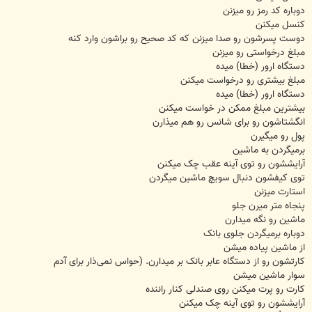
دوباره کد رمز رو ميزنن
کنسل ميکنن
دوست پسرشون رو صدا ميزنن که کد صحيح رو براشون وارد کنه
مبلغ درخواستی رو ميزنن
دستگاه ارور (خطا) ميده
مبلغ بيشتری رو درخواست ميکنن
دستگاه ارور (خطا) ميده
بيشترين مبلغ ممکن در خواست ميکنن
انگشتاشون رو برای شانس رو هم ميذارن
پول رو ميگيرن
برميگردن به ماشين
آرايششون رو توی آينه عقب چک ميکنن
توی کيفشون دنبال سويچ ماشين ميگردن
استارت ميزنن
پنجاه متر ميرن جلو
ماشين رو نگه ميدارن
دوباره برميگردن جلوی بانک
از ماشين پياده ميشن
کارتشون رو از دستگاه عابر بانک بر ميدارن. (حواس نمی‌ذار برای آدم
سوار ماشين ميشن
کارت رو پرت ميکنن روی صندلی کنار راننده
آرايششون رو توی آينه چک ميکنن