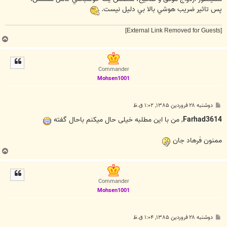
پس تاثير ضريب هوشي بالا بي دليل نيست.
[External Link Removed for Guests]
ب
ا
ل
ا
Commander
Mohsen1001
پ
دوشنبه ۲۸ فروردین ۱۳۸۵, ۱:۰۲ ق.ظ
س
ت
Farhad3614
, من با این مطلبه خیلی حال میکنم باحال گفته
ممنون فرهاد جان
ب
ا
ل
ا
Commander
Mohsen1001
پ
دوشنبه ۲۸ فروردین ۱۳۸۵, ۱:۰۴ ق.ظ
س