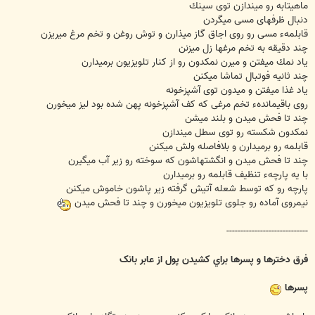
ماهيتابه رو ميندازن توی سينك
دنبال ظرفهای مسی ميگردن
قابلمهء مسی رو روی اجاق گاز ميذارن و توش روغن و تخم مرغ ميريزن
چند دقيقه به تخم مرغها زل ميزنن
ياد نمك ميفتن و ميرن نمكدون رو از كنار تلويزيون برميدارن
چند ثانيه فوتبال تماشا ميكنن
ياد غذا ميفتن و ميدون توی آشپزخونه
روی باقيماندهء تخم مرغی كه كف آشپزخونه پهن شده بود ليز ميخورن
چند تا فحش ميدن و بلند ميشن
نمكدون شكسته رو توی سطل ميندازن
قابلمه رو برميدارن و بلافاصله ولش ميكنن
چند تا فحش ميدن و انگشتهاشون كه سوخته رو زير آب ميگيرن
با يه پارچهء تنظيف قابلمه رو برميدارن
پارچه رو كه توسط شعله آتيش گرفته زير پاشون خاموش ميكنن
نيمروی آماده رو جلوی تلويزيون ميخورن و چند تا فحش ميدن
-----------------------------
فرق دخترها و پسرها براي کشيدن پول از عابر بانک
پسرها