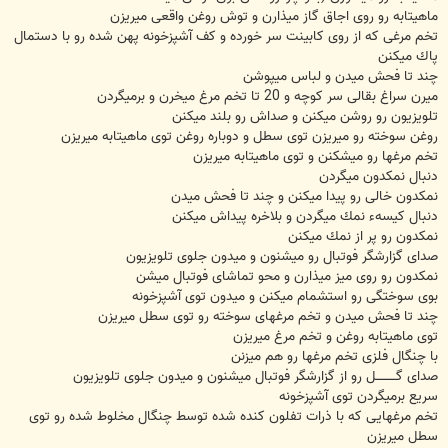
ماهيتابه رو روی اجاق گاز ميذارن و توش روغن واقعی ميريزن
تخم مرغی كه از روی كابينت سر خورده و كف آشپزخونه پهن شده رو با دستمال
پاك ميكنن
چند تا فحش ميدن و لباس ميپوشن
ميرن سراغ بقالی سر كوچه و 20 تا تخم مرغ ميخرن و برميگردن
تلويزيون رو روشن ميكنن و صداش رو بلند ميكنن
روغن سوخته رو ميريزن توی سطل و دوباره روغن توی ماهيتابه ميريزن
تخم مرغها رو ميشكنن و توی ماهيتابه ميريزن
دنبال نمكدون ميگردن
نمكدون خالی رو پيدا ميكنن و چند تا فحش ميدن
دنبال كيسهء نمك ميگردن و بلاخره پيداش ميكنن
نمكدون رو پر از نمك ميكنن
صدای گزارشگر فوتبال رو ميشنون و ميدون جلوی تلويزيون
نمكدون رو روی ميز ميذارن و محو تماشای فوتبال ميشن
بوی سوختگی رو استشمام ميكنن و ميدون توی آشپزخونه
چند تا فحش ميدن و تخم مرغهای سوخته رو توی سطل ميريزن
توی ماهيتابه روغن و تخم مرغ ميريزن
با چنگال فلزی تخم مرغها رو هم ميزنن
صدای گــــــــــل رو از گزارشگر فوتبال ميشنون و ميدون جلوی تلويزيون
سريع برميگردن توی آشپزخونه
تخم مرغهايی كه با ذرات تفلون كنده شده توسط چنگال مخلوط شده رو توی
سطل ميريزن