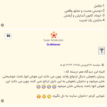
1-تکامل
2-دوستي محبت و عشق واقعي
3- ايجاد کانون آسايش و آرامش
4-داشتن يک امنيت
ب
ا
ل
ا
Super Moderator
Dr.Akhavan
پ
دوشنبه ۲۸ فروردین ۱۳۸۵, ۱۲:۳۳ ق.ظ
س
ت
البته ابن دیدگاه هم درسته که :
پسران باهوش دنبال ازدواج رفتند چون می دانند این هوش انها باعث خوشبختی
شان میشود و دختران باهوش به این دلیل ازداج نمی کنند چون می دانند این
هوش انها باعث بدبختی شان میشود
شوخی کردم -دختران سایت به دل نگیرند
ب
ا