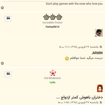
Don't play games with the ones who love you
ب
ا
ل
ا
Incredible Poster
Farhad3614
پ
یک‌شنبه ۲۷ فروردین ۱۳۸۵, ۱۱:۱۰ ب.ظ
س
ت
,
ARMIN
درست ميگيد شما موافقم
ب
ا
ل
ا
Old Moderator
Leila
دختران باهوش كمتر ازدواج ...
پ
یک‌شنبه ۲۷ فروردین ۱۳۸۵, ۱۱:۵۸ ب.ظ