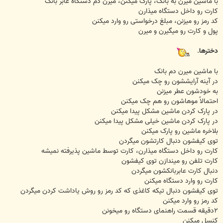
با ماشين ميرن به بانک، پارک ميکنن، ميرن دم دستگاه عابر بانک
کارت رو داخل دستگاه ميذارن
کد رمز رو ميزنن، مبلغ درخواستی رو وارد ميکنن
پول و کارت رو ميگيرن و ميرن
دخترها
.
با ماشين ميرن دم بانک
در آينه آرايششون رو چک ميکنن
به خودشون عطر ميزنن
احتمالاً موهاشون رو هم چک ميکنن
در پارک کردن ماشين مشکل پيدا ميکنن
در پارک کردن ماشين خيلی مشکل پيدا ميکنن
بلاخره ماشين رو پارک ميکنن
توی کيفشون دنبال کارتشون ميگردن
کارت رو داخل دستگاه ميذارن، کارت توسط ماشين پذيرفته نميشه
کارت تلفن رو ميندازن توی کيفشون
دنبال کارت عابربانکشون ميگردن
کارت رو وارد دستگاه ميکنن
توی کيفشون دنبال تيکه کاغذی که کد رمز رو روش ياداشت کردن ميگردن
کد رمز رو وارد ميکنن
۲دقيقه قسمت راهنمای دستگاه رو ميخونن
کنسل ميکنن