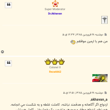
ل
ا
Super Moderator
Dr.Akhavan
پ
دوشنبه ۲۸ فروردین ۱۳۸۵, ۱۲:۳۴ ق.ظ
س
ت
من هم با ارمین موافقم
ب
ا
ل
ا
Colonel II
Reza6662
پ
دوشنبه ۲۸ فروردین ۱۳۸۵, ۱۲:۵۱ ق.ظ
س
ت
,
akhavan_a
ازدواج اگر آگاهانه و هدفمند نباشه، کاملت غلطه و به شکست مي انجامه.
همينطور ازدواج موفق و صحيح، متضمن يک خوشبختي کامل هستش.