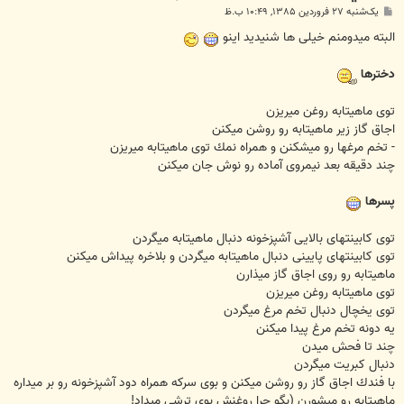
پ
یک‌شنبه ۲۷ فروردین ۱۳۸۵, ۱۰:۴۹ ب.ظ
س
ت
البته میدومنم خیلی ها شنیدید اینو
دخترها
توی ماهيتابه روغن ميريزن
اجاق گاز زير ماهيتابه رو روشن ميكنن
- تخم مرغها رو ميشكنن و همراه نمك توی ماهيتابه ميريزن
چند دقيقه بعد نيمروی آماده رو نوش جان ميكنن
پسرها
توی كابينتهای بالايی آشپزخونه دنبال ماهيتابه ميگردن
توی كابينتهای پايينی دنبال ماهيتابه ميگردن و بلاخره پيداش ميكنن
ماهيتابه رو روی اجاق گاز ميذارن
توی ماهيتابه روغن ميريزن
توی يخچال دنبال تخم مرغ ميگردن
يه دونه تخم مرغ پيدا ميكنن
چند تا فحش ميدن
دنبال كبريت ميگردن
با فندك اجاق گاز رو روشن ميكنن و بوی سركه همراه دود آشپزخونه رو بر ميداره
ماهيتابه رو ميشورن (بگو چرا روغنش بوی ترشی ميداد!