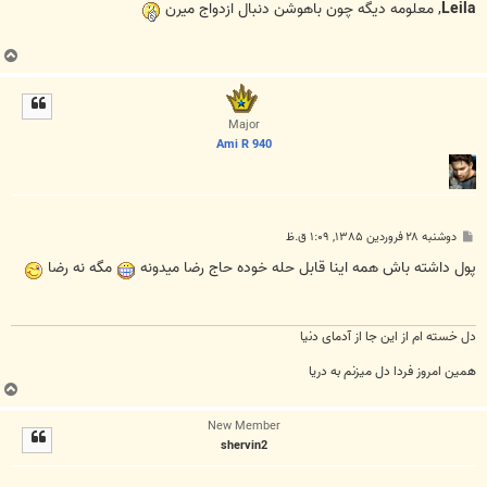
ت
Leila
, معلومه دیگه چون باهوشن دنبال ازدواج میرن
ب
ا
ل
ا
Major
Ami R 940
پ
دوشنبه ۲۸ فروردین ۱۳۸۵, ۱:۰۹ ق.ظ
س
ت
پول داشته باش همه اينا قابل حله خوده حاج رضا ميدونه
مگه نه رضا
دل خسته ام از این جا از آدمای دنیا
همین امروز فردا دل میزنم به دریا
ب
ا
New Member
ل
shervin2
ا