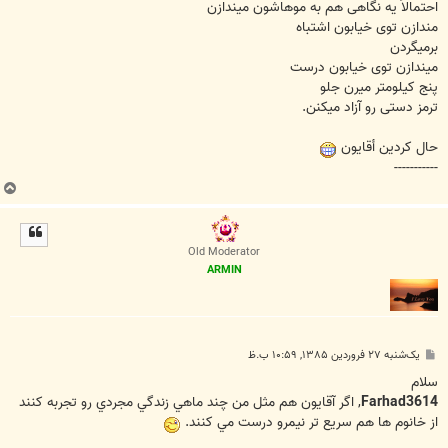
احتمالاً يه نگاهی هم به موهاشون ميندازن
مندازن توی خيابون اشتباه
برميگردن
ميندازن توی خيابون درست
پنج کيلومتر ميرن جلو
ترمز دستی رو آزاد ميکنن.
حال کردین أقایون
-----------
ب
ا
ل
ا
Old Moderator
ARMIN
پ
یک‌شنبه ۲۷ فروردین ۱۳۸۵, ۱۰:۵۹ ب.ظ
س
ت
سلام
Farhad3614
, اگر آقايون هم مثل من چند ماهي زندگي مجردي رو تجربه کنند
از خانوم ها هم سريع تر نيمرو درست مي کنند.