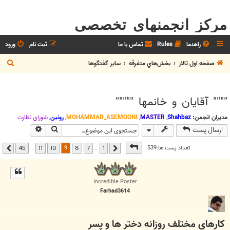
مرکز انجمنهای تخصصی
راهنما
Rules
تماس با ما
ثبت نام
ورود
ج
صفحه اول تالار
بخش‌‌هاي متفرقه
ساير گفتگوها
س
ت
"""" آقايان و خانمها """""
ج
و
مدیران انجمن:
Shahbaz
,
MASTER
,
MOHAMMAD_ASEMOONI
,
رونین
,
شوراي نظارت
جستجو
جستجوی پیشر
ارسال پست
صفحه
9
از
45
9
تعداد پست ها:539
…
…
45
11
10
8
7
1
قبلی
بعدی
Incredible Poster
Farhad3614
کارهاي مختلف روزانه دختر ها و پسر