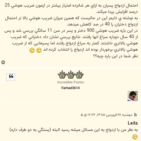
س
ت
احتمال ازدواج پسران به ازاي هر شانزده امتياز بيشتر در ازمون ضريب هوشي 25
درصد افزايش پيدا ميكند.
به نوشته ي تايمز اين در حاليست كه همين ميزان ضريب هوشي بالا تر احتمال
ازدواج دختران را 40 در صد كاهش ميدهد.
در اين باره ضريب هوشي 900 دختر و پسر در سن 11 سالگي بررسي شد و پس
از 40 سال دوباره سراغ انها رفتند. نتايج بررسي نشان داد دختراني كه ضريب
هوشي بالاتري داشتند كمتر به سراغ ازدواج رفتند اما پسرهايي كه از ضريب
هوشي بالاتري برخوردار بوده اند ازدواج را انتخاب كرده اند
نظر شما در اين باره چيه؟؟
ب
ا
ل
ا
Incredible Poster
Farhad3614
پ
دوشنبه ۲۸ فروردین ۱۳۸۵, ۱۲:۲۲ ق.ظ
س
ت
Leila
به نظر من با ازدواج به اين مسائل ميشه رسيد البته (بستگي به دو طرف داره)