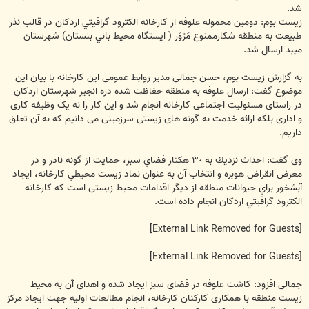
شد.
زیست بوم: دومين محموله علوفه از كارخانه الكترود گرافيتي اردكان در قالب نذر
طبيعت به منطقه شكارممنوع مَرْوَر ( ايستگاه محيط باني بنستان) شهرستان
ميبد ارسال شد.
به گزارش زیست بوم، حسن جمالی مدیر روابط عمومی این کارخانه با بیان این
موضوع گفت: ارسال علوفه به منطقه حفاظت شده دره انجير شهرستان اردكان
در راستای مسئولیت اجتماعی کارخانه انجام شد و این کار را نه یک وظیفه کاری
و اداری بلکه ارائه خدمت به گونه های زیستی سرزمینی می دانیم که به آن تعلق
داریم.
وی گفت: احداث نزديك به ٣٠ هكتار فضاي سبز، حمايت از گونه نادر و در
معرض انقراض هوبره و انتخاب آن به عنوان نماد زيست محيطي كارخانه، ايجاد
آبشخور براي حيوانات منطقه از دیگر اقدامات محیط زیستی است که کارخانه
الكترود گرافيتي اردكان انجام داده است.
[External Link Removed for Guests]
[External Link Removed for Guests]
جمالی افزود: کاشت علوفه در فضای سبز ایجاد شده و اهدای آن به محیط
زیست منطقه با همکاری کارکنان کارخانه، انجام مطالعات اوليه جهت ايجاد مركز