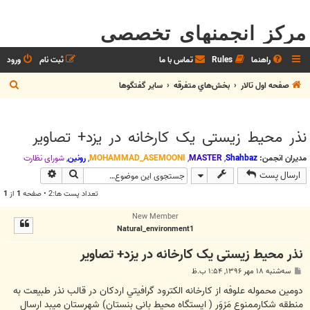
مرکز انجمنهای تخصصی
راهنما
Rules
تماس با ما
ثبت نام
ورود
ج
صفحه اول تالار
بخش‌‌هاي متفرقه
ساير گفتگوها
س
ت
نذر محیط زیستی یک کارخانه در یزد+ تصاویر
ج
و
مدیران انجمن:
Shahbaz
,
MASTER
,
MOHAMMAD_ASEMOONI
,
رونین
,
شوراي نظارت
جستجو
جستجوی پیش
ارسال پست
تعداد پست ها:2 • صفحه
1
از
1
New Member
Natural_environment1
نذر محیط زیستی یک کارخانه در یزد+ تصاویر
پ
سه‌شنبه ۱۸ مهر ۱۳۹۶, ۱:۵۴ ب.ظ
س
ت
دومين محموله علوفه از كارخانه الكترود گرافيتي اردكان در قالب نذر طبيعت به
منطقه شكارممنوع مَرْوَر ( ايستگاه محيط باني بنستان) شهرستان ميبد ارسال