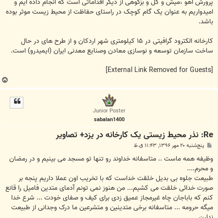
پرورش آهو ،ميش و كل و بزکوهی از دیگر اقداماتی است که انجام داده ایم و
امیدواریم به عنوان یک گام کوچک در راستای حفاظت از محیط زیست موثر بوده
باشد.
کارخانه الکترود گرافیتی در ۱۵ کیلومتری شهر اردکان و از طرح های در حال
ساخت سازمان توسعه و نوسازی معادن وصنایع معدنی ایران (ایمیدرو) است.
[External Link Removed for Guests]
ب
ا
ل
ا
Junior Poster
sabalan1400
Re: نذر محیط زیستی یک کارخانه در یزد+ تصاویر
پ
پنج‌شنبه ۲۰ مهر ۱۳۹۶, ۱۱:۴۳ ق.ظ
س
ت
وظیفه همه ماست .. متاسفانه خداوند رو تنها تو مسجد می بینیم و در رمضان
و محرم....
طبیعت جلوه بی بدیل خلقت خداست که با تخریب اون عملا داریم پنجه بر
صورت خدائی خلقت می کشیم... من هنوز نمی تونم آدمای متدین فامیل را قانع
کنم که باباجان چاه غیرمجاز عمیق زدی برای کیف و صفای خودت ... شرع خدا
میگه حرومه ... متاسفانه برخی متدینین و متشرعین ما درک وجدانی از طبیعت
ندارن ...