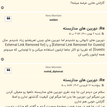
گارانتی هایی عرضه میشه؟
ب
ا
New Member
ل
webbin
ا
Re: دوربین های مداربسته
پ
شنبه ۲ بهمن ۱۴۰۰, ۳:۵۶ ب.ظ
س
ت
دوربین های تایوانی رو نشنیدم اما دوربین های چینی تعریفشو زیاد شنیدم. مثل
[External Link Removed for Guests]
و یا
[External Link Removed for
Guests]
که تقریبا تو اکثر جاها ازشون استفاده میکنن و تا اونجایی که میدونم
همه ازشون راضی ان
ب
ا
New Member
ل
mehdi_diplomat
ا
Re: دوربین های مداربسته
پ
پنج‌شنبه ۱۷ فروردین ۱۴۰۲, ۵:۵۷ ب.ظ
س
ت
سلام من دیدم این جا چند نفری دوربین های مداربسته داهوا رو معرفی کردن
من نمیگم این دوربین ها بدن اما میگم اون کیفیت گذشتهر ندارن و اصلا
گارانتی خوبی هم ندارن
من این جا هم در مورد همین موضوع صحبت کردم و گفتم که چرا این دوربین