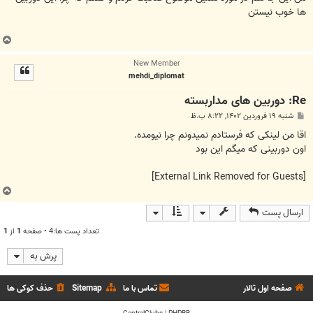
ها خوب نیستن
ب
ا
New Member
ل
mehdi_diplomat
ا
Re: دوربین های مداربسته
پ
شنبه ۱۹ فروردین ۱۴۰۲, ۸:۲۲ ب.ظ
س
ت
اقا من لینکی که فرستادم نمیدونم چرا نیومده.
اون دوربینی که میگم این بود
[External Link Removed for Guests]
ب
ا
ارسال پست
ل
ا
تعداد پست ها:4 • صفحه
1
از
1
پرش به
صفحه اول تالار
تماس با ما
Sitemap
حذف کوکی ها