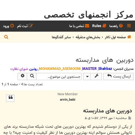
مرکز انجمنهای تخصصی
راهنما
Rules
تماس با ما
ثبت نام
ورود
ج
صفحه اول تالار
بخش‌‌هاي متفرقه
ساير گفتگوها
س
ت
دوربین های مداربسته
ج
و
مدیران انجمن:
Shahbaz
,
MASTER
,
MOHAMMAD_ASEMOONI
,
رونین
,
شوراي نظارت
جستجو
جستجوی پیش
ارسال پست
تعداد پست ها:4 • صفحه
1
از
1
New Member
arvin_babi
دوربین های مداربسته
پ
سه‌شنبه ۱ مهر ۱۳۹۹, ۱۰:۵۷ ق.ظ
س
ت
از یکی از دوستام شنیدم که بهترین دوربین های تحت شبکه مداربسته برند های
تایوانی هستش سوالم اینه بهترین دوربین ها از نظر کیفیت و امنیت چیه؟ با چه