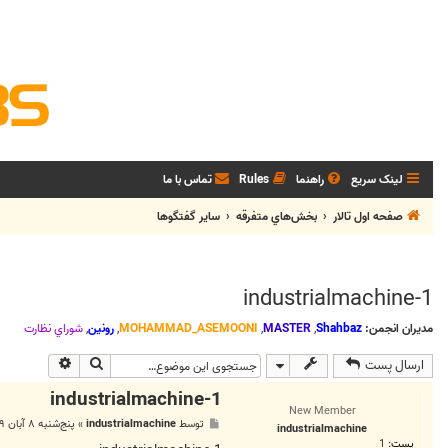
لینک سریع
راهنما
Rules
تماس با ما
صفحه اول تالار
بخش‌‌هاي متفرقه
ساير گفتگوها
industrialmachine-1
مدیران انجمن:
Shahbaz
,
MASTER
,
MOHAMMAD_ASEMOONI
,
رونین
,
شوراي نظارت
جستجو
جستجوی پی
ارسال پست
industrialmachine-1
New Member
پ
توسط
industrialmachine
»
پنج‌شنبه ۸ آبان ۱۳۹۹, ۱۰:۵۴ ق.ظ
industrialmachine
س
پست:
1