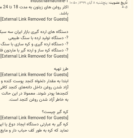
ت
industrialmachine-1
تاریخ عضویت:
پنج‌شنبه ۸ آبان ۱۳۹۹, ۱۰:۵۰
ق.ظ
باشد.
[External Link Removed for Guests]
دستگاه های ارده گیری بازار ایران سه سب
?- دستگاه تولید ارده با سنگ طبیعی
?- دستگاه ارده گیری و کره سازی با سنگ
?- دستگاه کره ساز و ارده گیر با ماردون ف
[External Link Removed for Guests]
طرز تهیه
[External Link Removed for Guests]
ابتدا به مقدار دلخواه کنجد پوست کنده و 
آزاد شدن روغن داخل دانه‌های کنجد کافی ا
کنجد‌ها پودر شوند. معمولا در این حالت ک
به خاطر آزاد شدن روغن کنجد است.
کره گیر چیست؟
[External Link Removed for Guests]
کره گیر به عبارتی دستگاه ایجاد دوغ یا 
نماید که کره به طور کف حباب دار و مایع