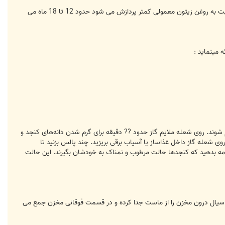
اکثر روغن های زیتون به مدت 18 تا 24 ماه بعد از بسته بندی آن ها ماندگاری دارند، این مدت برای روغن زیتون فرا بکر که نسبت به روغن زیتون معمولی کمتر پردازش می شود حدود 12 تا 18 ماه می
 مینماید :
رم شوند. روی شعله ملایم گاز حدود ?? دقیقه برای گرم شدن دانه‌های کنجد و
وی شعله گاز داخل غذاساز یا آسیاب برقی بریزید. چند پالس بزنید تا
 ادامه بدهید که کنجد‌ها حالت مرطوب و نمناک به خودشان بگیرند. این حالت
ربی سیال درون مخزن را از ماست جدا کرده و در قسمت فوقانی مخزن جمع می