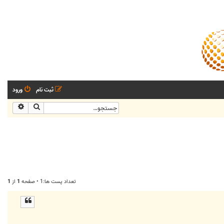
ثبت نام
ورود
جستجو
جستجو
تعداد پست ها:1 • صفحه
1
از
1