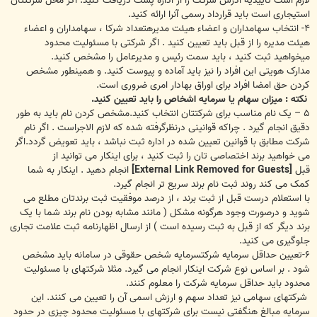
لازم است تاییدیه آدرس شرکت را از اداره پست دریافت کنید. اگر محل شرکتتان
استیجاری است باید قرارداد رسمی آنرا ارائه کنید.
۴- انتخاب سهامداران و اعضاء هیئت مدیرهتعداد شرکا ، سهامداران و اعضاء
هیئت مدیره را از قبل باید تعیین کنید . اگر شرکتی با مسئولیت محدود
میخواهید ثبت کنید ، باید سمت رئیس و مدیرعامل را مشخص کنید.
مدارک هویتی این افراد را نیز باید آماده و پیوست کنید. و همینطور مشخص
کردن حق امضا افراد برای اوراق بهادار امری ضروری است.
نکته : میزان سهام یا سرمایه اشخاص را باید تعیین کنید.
۵ – یک نام مناسب برای شرکتتان انتخاب کنید.مشخص کردن نام باید به طور
دقیق انجام گیرد . چراکه قوانینی درنظرگرفته شده که لازم الاجراست . اگر نام
شرکت مطابق با قوانین تعیین شده در اداره ثبت نباشد ، باید تعویض گردد.اگر
می خواهید برند اختصاصی تان را ثبت کنید ، برای اینکار می توانید از
قبل
[External Link Removed for Guests]
انجام دهید . اینکار به شما
کمک می کند روند ثبت نام برند سریع تر انجام گیرد.
با استعلام درست قبل از ثبت برند ، از درصد موفقیت ثبت برندتان مطلع می
شوید و درصورت وجود هرگونه مشکل ( مانند مشابه بودن نام برند شما با یک
برند دیگر که از قبل به ثبت رسیده است ) از ارسال اظهارنامه ثبت علامت تجاری
جلوگیری می کنید.
۶-تعیین حداقل سرمایه شرکتسرمایه شخص حقوقی در سامانه باید مشخص
شود . بر اساس نوع شرکت اینکار انجام می گیرد. مثلا شرکتهای با مسئولیت
محدود باید حداقل سرمایه شرکت را معلوم کنند.
شرکتهای سهامی نیز تعداد سهم و ارزش اسمی آن را تعیین می کنند. این
سرمایه مبالغ هنگفتی نیست برای شرکتهای با مسئولیت محدود چیزی در حدود