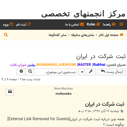
مرکز انجمنهای تخصصی
راهنما
Rules
تماس با ما
ثبت نام
ورود
ج
صفحه اول تالار
بخش‌‌هاي متفرقه
ساير گفتگوها
س
ت
ثبت شرکت در ایران
ج
و
مدیران انجمن:
Shahbaz
,
MASTER
,
MOHAMMAD_ASEMOONI
,
رونین
,
شوراي نظارت
جستجو
جستجوی پیش
ارسال پست
تعداد پست ها:1 • صفحه
1
از
1
New Member
mollasadra
ثبت شرکت در ایران
پ
دوشنبه ۱۹ آبان ۱۳۹۹, ۳:۵۰ ب.ظ
س
ت
همه چیز درباره ثبت شرکت در ایران
[External Link Removed for Guests]
چگونه است ؟