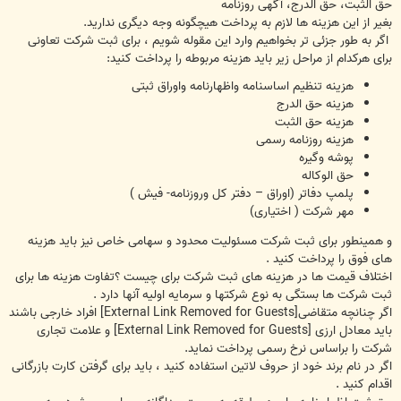
حق الثبت، حق الدرج، آگهی روزنامه
بغیر از این هزینه ها لازم به پرداخت هیچگونه وجه دیگری ندارید.
اگر به طور جزئی تر بخواهیم وارد این مقوله شویم ، برای ثبت شرکت تعاونی
برای هرکدام از مراحل زیر باید هزینه مربوطه را پرداخت کنید:
هزینه تنظیم اساسنامه واظهارنامه واوراق ثبتی
هزینه حق الدرج
هزینه حق الثبت
هزینه روزنامه رسمی
پوشه وگیره
حق الوکاله
پلمپ دفاتر (اوراق – دفتر کل وروزنامه- فیش )
مهر شرکت ( اختیاری)
و همینطور برای ثبت شرکت مسئولیت محدود و سهامی خاص نیز باید هزینه
های فوق را پرداخت کنید .
اختلاف قیمت ها در هزینه های ثبت شرکت برای چیست ؟تفاوت هزینه ها برای
ثبت شرکت ها بستگی به نوع شرکتها و سرمایه اولیه آنها دارد .
اگر چنانچه متقاضی
[External Link Removed for Guests]
افراد خارجی باشند
باید معادل ارزی
[External Link Removed for Guests]
و علامت تجاری
شرکت را براساس نرخ رسمی پرداخت نماید.
اگر در نام برند خود از حروف لاتین استفاده کنید ، باید برای گرفتن کارت بازرگانی
اقدام کنید .