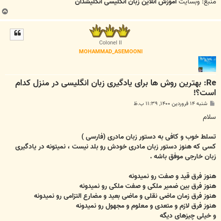
منبع: وبسایت
آموزش آنلاین زبان انگلیسی انگلیشدان
ب
ا
ل
ا
Colonel II
MOHAMMAD_ASEMOONI
Re: بهترین روش ها برای یادگیری زبان انگلیسی در منزل کدام
است؟!
پ
شنبه ۱۴ فروردین ۱۴۰۰, ۱۱:۳۹ ب.ظ
س
ت
سلام
تسلط خوب‌ و کافی به دستور زبان مادری (فارسی )
کسی که هنوز دستور زبان مادری خودش رو بلد نیست ، نمیتونه در یادگیری
زبان خارجی موفق باشه .
هنوز فرق قید و صفت رو نمیدونه
هنوز فرق بین ضمیر ملکی و صفت ملکی رو نمیدونه
هنوز فرق زمان ماضی نقلی و ماضی بعید و مضارع التزامی رو نمیدونه
هنوز فرق لازم و متعدی و معلوم و مجهول رو نمیدونه
و خیلی چیزهای دیگه