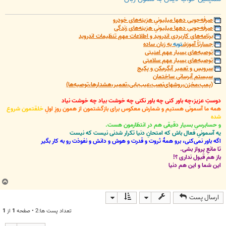
صرفه‌جویی دهها میلیونیِ هزینه‌های خودرو
صرفه‌جویی دهها میلیونیِ هزینه‌های زندگی
برنامه‌های کاربردی اندروید و اطلاعات مهمِ تنظیمات اندروید
جسارتاً آموزش
توبه
به زبان ساده
توصیه‌های بسیار مهم امنیتی
توصیه‌های بسیار مهم سلامتی
سرویس و تعمیر آبگرمکن و پکیج
سیستم آبرسانی ساختمان
(پمپ،مخزن،روشهای‌نصب،عیب‌یابی،تعمیر،هشدارها،توصیه‌ها)
دوستِ عزیز،چه باور کنی چه باور نکنی چه خوشت بیاد چه خوشت نیاد
همه ما آسمونی هستیم و شمارش معکوس برای بازگشتمون از همون روزِ اولِ
خلقتمون شروع
شده
و حسابرسیِ بسیار دقیقی هم در انتظارمون هست.
یه آسمونیِ فعال باش که امتحانِ دنیا تکرار شدنی نیست که نیست
اگه باور نمی‌کنی، برو همۀ ثروت و قدرت و هوش و دانش و نفوذت رو به کار بگیر
تا مانعِ پرواز بشی.
باز هم قبول نداری ؟!
این شما و این هم دنیا
ب
ا
ارسال پست
ل
ا
تعداد پست ها:2 • صفحه
1
از
1