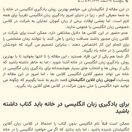
پ
پنج‌شنبه ۲۸ اسفند ۱۳۹۹, ۵:۴۱ ب.ظ
س
ت
در این مقاله از انگلیشدان می خواهم بهترین روش یادگیری انگلیسی در خانه را
به شما معرفی کنم ، زیرا در دنیای امروز یادگیری زبان انگلیسی تقریباً برای همه
لازم است. اما بعضی اوقات برخی از زبان آموزان تمایلی به شرکت در کلاس
خصوصی زبان انگلیسی یا عمومی ندارند.
عدم حضور در این کلاس ها دلایل مختلفی دارد. ممکن است برای شرکت در
کلاس زبان مجبور باشند مسافت زیادی را طی کنند یا نتوانند زمان مشخصی را
برای انجام این کار اختصاص دهند ، بنابراین تصمیم می گیرند که خودشان
انگلیسی را در خانه یاد بگیرند.
اگر شما هم یکی از این افراد هستید ، این مقاله را تا انتها بخوانید تا با بهترین
روش یادگیری زبان انگلیسی در خانه آشنا شوید ، اما به خاطر داشته باشید که
یکی از روش ها و انتخاب های بسیار هوشمندانه برای یادگیری زبان انگلیسی در
خانه می تواند حضور آنلاین انگلیسی کلاس ها ، اما امروز در این مقاله از
وبسایت
آموزش زبان انلاین انگلیشدان
قصد داریم به شما بگوییم که چگونه می
توانید خود انگلیسی را حتی بدون شرکت در کلاس های آنلاین یاد بگیرید.
برای یادگیری زبان انگلیسی در خانه باید کتاب داشته
باشید
ممکن است قبلاً نام انگلیسی بدون کتاب را احتمالا در کلاس زبان آنلاین
انگلیشدان شنیده باشید ، اما باید بدانید که اگر می خواهید انگلیسی را در خانه