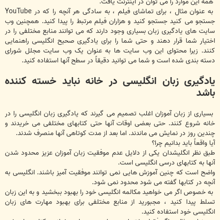
همه این موارد را می توان در اینترنت یافت.
به عنوان مثال ، برای تماشای فیلم ، به سادگی هر آنچه را که در YouTube
جستجو می کنید جستجو کنید و هزاران فیلم مرتبط را پیدا کنید. همچنین وب
سایت های یادگیری زبان بسیاری وجود دارند که می توانند منابع مختلفی را در
اختیار شما قرار دهند و حتی شما را برای یادگیری صحیح انگلیسی راهنمایی
کنند. زیرا محتوای این وب سایت ها به عنوان یک وب سایت مجلل شورای
دسته بندی شده است و شما می توانید دقیقاً در سطح آنها استفاده کنید.
یادگیری زبان انگلیسی در خانه نباید خسته کننده
باشد
بسیاری از زبان آموزان اغلب تصمیم می گیرند که یادگیری زبان انگلیسی را در
خانه شروع کنند. حتی بعضی اوقات آنها حتی کتابهای مختلفی می خریدند و
چندین روز در نمایش می ماندند. اما بعد از مدت کوتاهی آنها منصرف شدند.
آیا واقعاً باید بدانیم چرا؟
طبق نظر انگلیشدان یکی از دلایل عدم موفقیت زبان آموزان عزیز محدود شدن
آنها به کتابهای درسی انگلیسی است.
واضح است که چنین آموزش هایی نمی توانند موفقیت آمیز باشند. انگلیسی به
آنچه در کتابها گفته می شود محدود نمی شود.
به خصوص اگر می خواهید مکالمه انگلیسی خود را بهبود ببخشید و به این زبان
تسلط پیدا کنید ، مجبورید از منابع مختلفی برای بهبود مهارت های زبان
انگلیسی خود استفاده کنید.