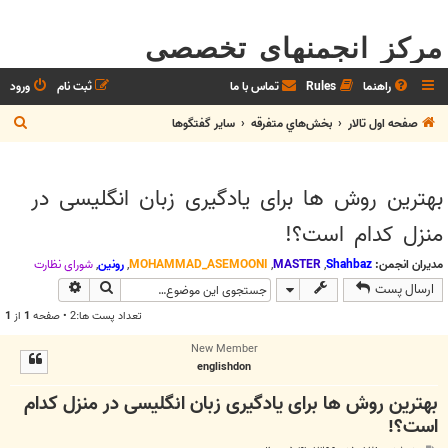
مرکز انجمنهای تخصصی
راهنما
Rules
تماس با ما
ثبت نام
ورود
ج
صفحه اول تالار
بخش‌‌هاي متفرقه
ساير گفتگوها
س
ت
بهترین روش ها برای یادگیری زبان انگلیسی در
ج
منزل کدام است؟!
و
مدیران انجمن:
Shahbaz
,
MASTER
,
MOHAMMAD_ASEMOONI
,
رونین
,
شوراي نظارت
جستجو
جستجوی پیش
ارسال پست
تعداد پست ها:2 • صفحه
1
از
1
New Member
englishdon
بهترین روش ها برای یادگیری زبان انگلیسی در منزل کدام
است؟!