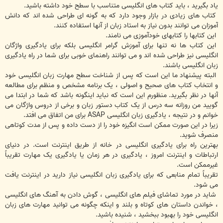
یاد بگیرید ، باید کتاب های انگلیسی متناسب با سطح خود داشته باشید.
کتاب های زیادی در بازار وجود دارد که به گونه ای طراحی شده اند که دانش
آموزان می توانند بدون نیاز به استاد زبان از آنها استفاده کنند.
این کتابها را کتابهای خودآموزی می نامند.
این کتاب ها نه تنها برای آموزش گرامر انگلیسی بلکه برای یادگیری واژگان
انگلیسی نیز طراحی شده اند و می توانند راهنمای خوبی برای شما در راه یادگیری
زبان انگلیسی باشند.
البته پیشنهاد ما این است که پس از شناخت سطح مهارت زبان انگلیسی خود
و انتخاب کتاب های صحیح و اصولی ، یک برنامه مشخص و منظم برای مطالعه
آنها در نظر بگیرید. منظورم این است که نباید اینگونه باشد که شما در ابتدا می
گویید من روزانه سه درس از یک کتاب دستور زبان و برخی از دروس واژگان می
خوانم و در نتیجه ، یادگیری زبان انگلیسی ASAP برای من اتفاق می افتد.
زیرا در این صورت ممکن است انگیزه خود را از دست داده و پس از مدت کوتاهی
منصرف شوید.
بهترین راه برای یادگیری انگلیسی در خانه از طریق اینترنت است. در دنیای
ارتباطات و اینترنت امروز ، یادگیری در هر زمان یا یادگیری یک مهارت تقریباً
غیرممکن است.
تقریباً تمام منابعی که برای یادگیری زبان انگلیسی نیاز دارید در اینترنت یافت
می شود.
شاید در مورد تماشای فیلم های انگلیسی ، گوش دادن به آهنگ های انگلیسی
، خواندن داستان های کوتاه و بلند و اینکه چگونه می توانید مهارت های زبان
انگلیسی خود را بهبود ببخشید ، شنیده باشید.