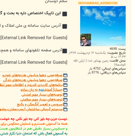
ت
سلام دوستان
MOHAMMAD_ASEMOONI
این تاپیک اختصاص داره به بحث و گفت
آدرس سایتِ سامانه ی ملی املاک و ا
[External Link Removed for Guests]
پست:
4698
آدرس صفحه تلفونهای سامانه و همچنین
تاریخ عضویت:
یک‌شنبه ۱۲ اردیبهشت ۱۳۸۹,
۱۲:۴۴ ب.ظ
محل اقامت:
زمین پهناور خدا ( أرضُ الله
[External Link Removed for Guests]
الواسعة)
سپاس‌های ارسالی:
4752 بار
سپاس‌های دریافتی:
8776 بار
صرفه‌جویی دهها میلیونیِ هزینه‌های خودرو
صرفه‌جویی دهها میلیونیِ هزینه‌های زندگی
برنامه‌های کاربردی اندروید و اطلاعات مهمِ تنظ
جسارتاً آموزش
توبه
به زبان ساده
توصیه‌های بسیار مهم امنیتی
توصیه‌های بسیار مهم سلامتی
سرویس و تعمیر آبگرمکن و پکیج
سیستم آبرسانی ساختمان (پمپ،مخزن،روشهای
دوستِ عزیز،چه باور کنی چه باور نکنی چه خوشت
همه ما آسمونی هستیم و شمارش معکوس برای باز
و حسابرسیِ بسیار دقیقی هم در انتظارمون هست
یه آسمونیِ فعال باش که امتحانِ دنیا تکرار شد