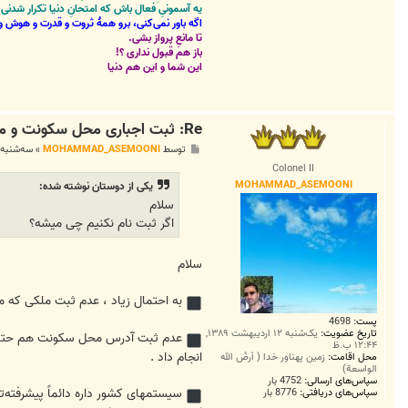
یه آسمونیِ فعال باش که امتحانِ دنیا تکرار شد
اگه باور نمی‌کنی، برو همۀ ثروت و قدرت و هوش و 
تا مانعِ پرواز بشی.
باز هم قبول نداری ؟!
این شما و این هم دنیا
Re: ثبت اجباری محل سکونت و مشخصات املاکِ شخصی در سامانه ملی املاک و اسکان
پ
توسط
MOHAMMAD_ASEMOONI
»
سه‌شنبه ۱۷ فروردین ۱۴۰۰, ۱۱:۴۱ ق
س
Colonel II
ت
MOHAMMAD_ASEMOONI
یکی از دوستان نوشته شده:
سلام
اگر ثبت نام نکنیم چی میشه؟
سلام
به احتمال زیاد ، عدم ثبت ملکی که
پست:
4698
تاریخ عضویت:
یک‌شنبه ۱۲ اردیبهشت ۱۳۸۹,
عدم ثبت آدرس محل سکونت هم حتماً بع
۱۲:۴۴ ب.ظ
انجام داد .
محل اقامت:
زمین پهناور خدا ( أرضُ الله
الواسعة)
سپاس‌های ارسالی:
4752 بار
سیستمهای کشور داره دائماً پیشرفته‌تر
سپاس‌های دریافتی:
8776 بار