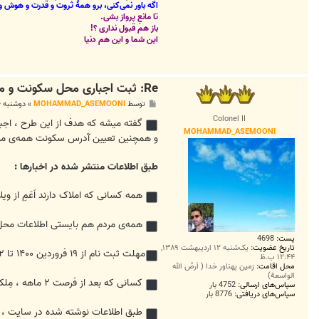
اگه باور نمی‌کنی، برو همۀ ثروت و قدرت و هوش و 
تا مانعِ پرواز بشی.
باز هم قبول نداری ؟!
این شما و این هم دنیا
Re: ثبت اجباری محل سکونت و مشخصات املاکِ شخصی در سامانه ملی املاک و اسکان
پ
توسط
MOHAMMAD_ASEMOONI
»
دوشنبه ۱۶ فروردین ۱۴۰۰, ۲:۴۰ ب.ظ
س
Colonel II
ت
گفته میشه که هدف از این طرح ، اجب
MOHAMMAD_ASEMOONI
و همچنین تعیین آدرس سکونت همه‌ی مردم
طبق اطلاعات منتشر شده در اخبارها :
همه کسانی که املاک دارند اَعَمِ از ویل
همه‌ی مردم هم بایستی اطلاعات محل
پست:
4698
تاریخ عضویت:
یک‌شنبه ۱۲ اردیبهشت ۱۳۸۹,
مهلت ثبت نام از ۱۹ فروردین ۱۴۰۰ تا ۲ ماه هست یعنی ظاهراً تا ۱۹ خرداد ۱۴۰۰
۱۲:۴۴ ب.ظ
محل اقامت:
زمین پهناور خدا ( أرضُ الله
الواسعة)
کسانی که بعد از فرصت ۲ ماهه ، مِلکشون به مدت ۱۲۰ روز خالی از سکنه باشه باید نصفِ اجاره ی همون ملک رو مالیات پرداخت کنند .
سپاس‌های ارسالی:
4752 بار
سپاس‌های دریافتی:
8776 بار
طبق اطلاعات نوشته شده در سایت ،