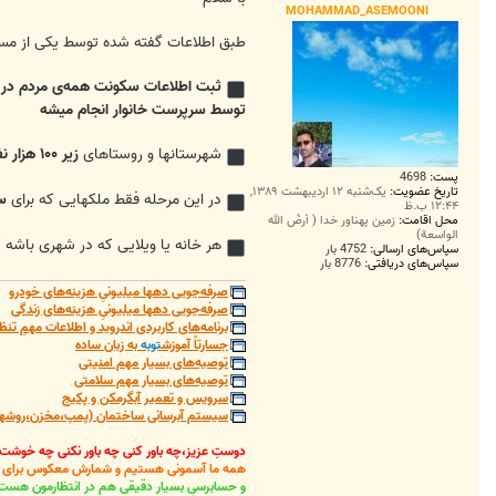
MOHAMMAD_ASEMOONI
طبق اطلاعات گفته شده توسط یکی از مسئ
ثبت اطلاعات سکونت همه‌ی مردم در ه
توسط سرپرست خانوار انجام میشه
شهرستانها و روستاهای
زیر ۱۰۰ هزار نفر
پست:
4698
تاریخ عضویت:
یک‌شنبه ۱۲ اردیبهشت ۱۳۸۹,
در این مرحله فقط ملکهایی که برای
س
۱۲:۴۴ ب.ظ
محل اقامت:
زمین پهناور خدا ( أرضُ الله
الواسعة)
هر خانه یا ویلایی که در شهری باشه 
سپاس‌های ارسالی:
4752 بار
سپاس‌های دریافتی:
8776 بار
صرفه‌جویی دهها میلیونیِ هزینه‌های خودرو
صرفه‌جویی دهها میلیونیِ هزینه‌های زندگی
برنامه‌های کاربردی اندروید و اطلاعات مهمِ تنظ
جسارتاً آموزش
توبه
به زبان ساده
توصیه‌های بسیار مهم امنیتی
توصیه‌های بسیار مهم سلامتی
سرویس و تعمیر آبگرمکن و پکیج
سیستم آبرسانی ساختمان (پمپ،مخزن،روشهای
دوستِ عزیز،چه باور کنی چه باور نکنی چه خوشت
همه ما آسمونی هستیم و شمارش معکوس برای باز
و حسابرسیِ بسیار دقیقی هم در انتظارمون هست