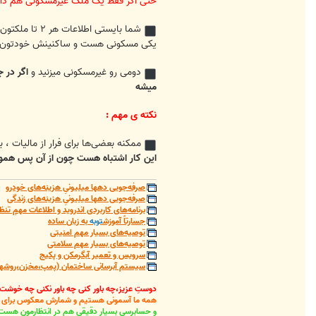
حتی اگر فقط یک ملک غیرمسکونی هم دارید ، چنانچه ۱۲۰ روز خالی باشه و در جایی با بیش از ۱۰۰,۰۰۰ نفر
شما بایستی اطلاعات هر ۲ تا ملکتون رو ثبت کنید .
یکی مسکونی هست و ساکنینش خودتون هست
دومی رو غیرمسکونی میزنید و
میشه
نکته ی مهم :
ممکنه بعضی‌ها برای فرار از مالیات ،
این کار اشتباه هست چون از آن پس همو
صرفه‌جویی دهها میلیونیِ هزینه‌های خودرو
صرفه‌جویی دهها میلیونیِ هزینه‌های زندگی
برنامه‌های کاربردی اندروید و اطلاعات مهمِ تنظ
جسارتاً آموزش
توبه
به زبان ساده
توصیه‌های بسیار مهم امنیتی
توصیه‌های بسیار مهم سلامتی
سرویس و تعمیر آبگرمکن و پکیج
سیستم آبرسانی ساختمان (پمپ،مخزن،روشهای
دوستِ عزیز،چه باور کنی چه باور نکنی چه خوشت
همه ما آسمونی هستیم و شمارش معکوس برای باز
و حسابرسیِ بسیار دقیقی هم در انتظارمون هست