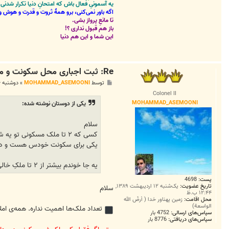
یه آسمونیِ فعال باش که امتحانِ دنیا تکرار شد
اگه باور نمی‌کنی، برو همۀ ثروت و قدرت و هوش و 
تا مانعِ پرواز بشی.
باز هم قبول نداری ؟!
این شما و این هم دنیا
Re: ثبت اجباری محل سکونت و مشخصات املاکِ شخصی در سامانه ملی املاک و اسکان
پ
توسط
MOHAMMAD_ASEMOONI
»
دوشنبه ۱۶ فروردین ۱۴۰۰, ۲:۴۴ ب.ظ
س
Colonel II
ت
MOHAMMAD_ASEMOONI
یکی از دوستان نوشته شده:
سلام
کسی که ۲ تا ملک مسکونی تو یه شهر داره ، اطلاعات کدوم رو باید وارد کنه؟؟
یکی برای سکونت خودس هست و دیگ
یه جا خوندم بیشتر از ۲ تا ملکِ خالی شامل مالیات میشه
پست:
4698
تاریخ عضویت:
یک‌شنبه ۱۲ اردیبهشت ۱۳۸۹,
سلام
۱۲:۴۴ ب.ظ
محل اقامت:
زمین پهناور خدا ( أرضُ الله
الواسعة)
تعداد ملک‌ها اهمیت نداره‌. همه‌ی ام
سپاس‌های ارسالی:
4752 بار
سپاس‌های دریافتی:
8776 بار