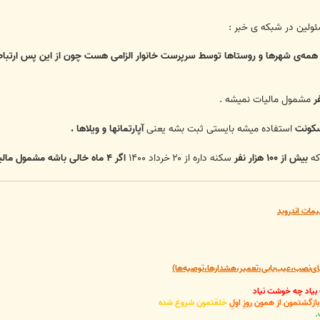
ولین در شبکه ی خبر :
مه‌ی شهرها و روستاها توسط سرپرست خانوار الزامی هست چون از این پس ارتباط ا
مشمول مالیات نمیشه .
کونت
استفاده میشه بایستی ثبت بشه یعنی
آپارتمانها و ویلاها .
که
بیش از ۱۰۰ هزار نفر
سکنه داره از ۲۰ خرداد ۱۴۰۰
اگر ۴ ماه خالی باشه مشمول مالیات خانه ی خالی میشه .
یمات اندروید
‌نصب،عیب‌یابی،تعمیر،هشدارها،توصیه‌ها)
 بیاد چه خوشت نیاد
گشتمون از همون روزِ اولِ
خلقتمون شروع شده
.