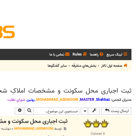
لینک سریع
راهنما
Rules
تماس با ما
صفحه اول تالار
بخش‌‌هاي متفرقه
ساير گفتگوها
ثبت اجباری محل سکونت و مشخصات املاکِ شخص
مدیران انجمن:
Shahbaz
,
MASTER
,
MOHAMMAD_ASEMOONI
,
رونین
,
شوراي نظارت
جستجو
جستجوی پی
ارسال پست
ثبت اجباری محل سکونت و مشخ
پ
توسط
MOHAMMAD_ASEMOONI
»
دوشنبه ۱۶ فروردین ۱۴۰۰, ۲:۳۴ ب.ظ
س
Colonel II