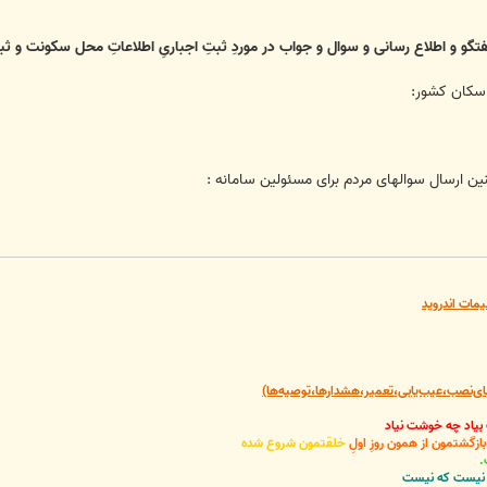
گو و اطلاع رسانی و سوال و جواب در موردِ ثبتِ اجباریِ اطلاعاتِ محل سکونت و 
سکان کشور:
 ارسال سوالهای مردم برای مسئولین سامانه :
یمات اندروید
‌نصب،عیب‌یابی،تعمیر،هشدارها،توصیه‌ها)
 بیاد چه خوشت نیاد
گشتمون از همون روزِ اولِ
خلقتمون شروع شده
.
نی نیست که نیست