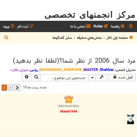
مرکز انجمنهای تخصصی
راهنما
Rules
تماس با ما
ثبت نام
ورود
ج
صفحه اول تالار
بخش‌‌هاي متفرقه
ساير گفتگوها
س
ت
مرد سال 2006 از نظر شما؟(لطفا نظر بدهيد)
ج
و
مدیران انجمن:
Shahbaz
,
MASTER
,
MOHAMMAD_ASEMOONI
,
رونین
,
شوراي نظارت
جستجو
جستجوی پیشرف
قفل شده
2
تعداد پست ها:19
1
قبلی
Administrator
Mahdi1944