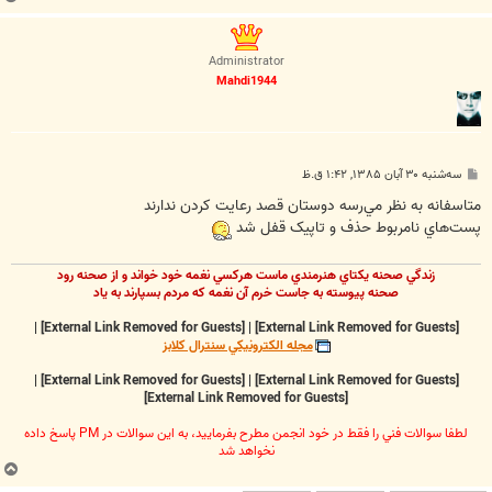
ا
ل
ا
Administrator
Mahdi1944
پ
سه‌شنبه ۳۰ آبان ۱۳۸۵, ۱:۴۲ ق.ظ
س
ت
متاسفانه به نظر مي‌رسه دوستان قصد رعايت کردن ندارند
پست‌هاي نامربوط حذف و تاپيک قفل شد
زندگي صحنه يکتاي هنرمندي ماست هرکسي نغمه خود خواند و از صحنه رود
صحنه پيوسته به جاست خرم آن نغمه که مردم بسپارند به ياد
|
[External Link Removed for Guests]
|
[External Link Removed for Guests]
مجله الکترونيکي سنترال کلابز
|
[External Link Removed for Guests]
|
[External Link Removed for Guests]
[External Link Removed for Guests]
لطفا سوالات فني را فقط در خود انجمن مطرح بفرماييد، به اين سوالات در PM پاسخ داده
نخواهد شد
ب
ا