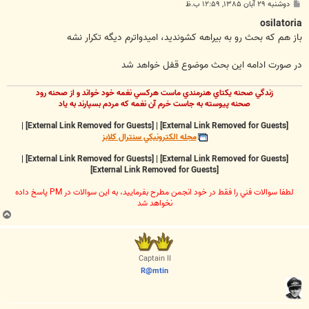
پ
دوشنبه ۲۹ آبان ۱۳۸۵, ۱۲:۵۹ ب.ظ
س
ت
osilatoria
باز هم که بحث رو به بيراهه کشونديد، اميدواترم ديگه تکرار نشه
در صورت ادامه اين بحث موضوع قفل خواهد شد
زندگي صحنه يکتاي هنرمندي ماست هرکسي نغمه خود خواند و از صحنه رود
صحنه پيوسته به جاست خرم آن نغمه که مردم بسپارند به ياد
|
[External Link Removed for Guests]
|
[External Link Removed for Guests]
مجله الکترونيکي سنترال کلابز
|
[External Link Removed for Guests]
|
[External Link Removed for Guests]
[External Link Removed for Guests]
لطفا سوالات فني را فقط در خود انجمن مطرح بفرماييد، به اين سوالات در PM پاسخ داده
نخواهد شد
ب
ا
ل
ا
Captain II
R@mtin