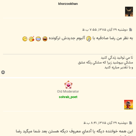
khorzookhan
پ
دوشنبه ۲۹ آبان ۱۳۸۵, ۷:۵۵ ب.ظ
س
ت
به نظر من رضا صادقیه با
آلبوم جدیدش ترکونده
تا مي توانيد زندگي کنيد
مشکي بپوشيد زيرا که مشکي رنگه عشق
و با تقدير مبارزه کنيد
ب
ا
ل
ا
Old Moderator
sohrab_poet
پ
دوشنبه ۲۹ آبان ۱۳۸۵, ۸:۴۱ ب.ظ
س
ت
اين همه خواننده ديگه يا آدماي معروف ديگه هستن بعد شما ميگيد رضا