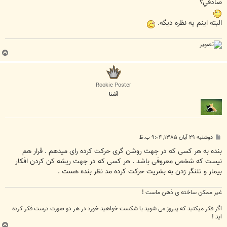
صادقي؟
البته اينم يه نظره ديگه.
ب
ا
ل
ا
Rookie Poster
آشنا
پ
دوشنبه ۲۹ آبان ۱۳۸۵, ۹:۰۴ ب.ظ
س
ت
بنده به هر کسی که در جهت روشن گری حرکت کرده رای میدهم . قرار هم
نیست که شخص معروفی باشد . هر کسی که در جهت ریشه کن کردن افکار
بیمار و تلنگر زدن به بشریت حرکت کرده مد نظر بنده هست .
غیر ممکن ساخته ی ذهن ماست !
اگر فکر میکنید که پیروز می شوید یا شکست خواهید خورد در هر دو صورت درست فکر کرده
اید !
ب