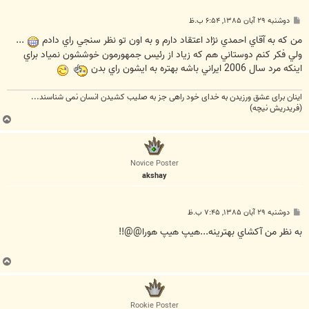
پ
دوشنبه ۲۹ آبان ۱۳۸۵, ۶:۵۴ ب.ظ
س
ت
من که به آقاي احمدي نژاد اعتقاد دارم و به اون تو نظر سنجي راي دادم
...
ولي فکر کنم دوستاني هم که زياد از رئيس جمهورمون خوششون نمياد براي
اينکه مرد سال 2006 ايراني باشه بهتره به ايشون راي بدن
اینان برای عشق ورزیدن به خدای خود راهی جز به صلیب کشیدن انسان نمی شناسند...
(فریدریش نیچه)
ب
ا
ل
ا
Novice Poster
akshay
پ
دوشنبه ۲۹ آبان ۱۳۸۵, ۷:۴۵ ب.ظ
س
ت
به نظر من آکشاي بهترينه...هيپ هيپ هورا@@!!
ب
ا
ل
ا
Rookie Poster