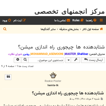
مرکز انجمنهای تخصصی
راهنما
Rules
تماس با ما
ثبت نام
ورود
ج
صفحه اول تالار
بخش‌‌هاي متفرقه
ساير گفتگوها
س
ت
شتابدهنده ها چیجوری راه اندازی میشن؟
ج
و
مدیران انجمن:
Shahbaz
,
MASTER
,
MOHAMMAD_ASEMOONI
,
رونین
,
شوراي نظارت
جستجو
جستجوی پیش
ارسال پست
تعداد پست ها:1 • صفحه
1
از
1
Rookie Poster
hamta-tk
شتابدهنده ها چیجوری راه اندازی میشن؟
پ
شنبه ۲ مرداد ۱۴۰۰, ۴:۲۰ ب.ظ
س
ت
این شتابدهنده ها مثب ستارک شریف و پیدایش و... چیجوری راه اندزی میشن؟