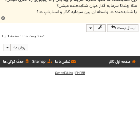
مثلا چندتا سرمایه گذار میان شتابدهنده میشن؟
یا شتابدهنده ها واسطه ان بین سرمایه گذار و استارتاپ ها؟
ب
ا
ارسال پست
ل
ا
تعداد پست ها:1 • صفحه
1
از
1
پرش به
صفحه اول تالار
تماس با ما
Sitemap
حذف کوکی ها
CentralClubs
|
PHPBB