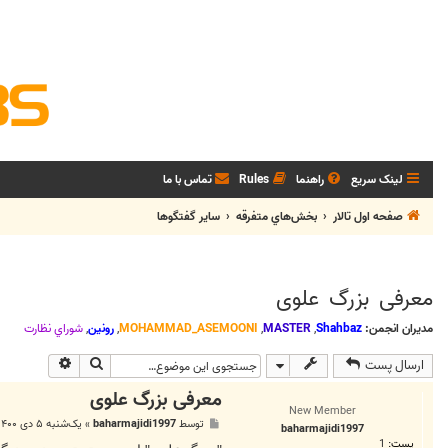
لینک سریع
راهنما
Rules
تماس با ما
صفحه اول تالار
بخش‌‌هاي متفرقه
ساير گفتگوها
معرفی بزرگ علوی
مدیران انجمن:
Shahbaz
,
MASTER
,
MOHAMMAD_ASEMOONI
,
رونین
,
شوراي نظارت
جستجو
جستجوی پی
ارسال پست
معرفی بزرگ علوی
New Member
پ
توسط
baharmajidi1997
»
یک‌شنبه ۵ دی ۱۴۰۰, ۲:۱۸ ب.ظ
baharmajidi1997
س
پست:
1