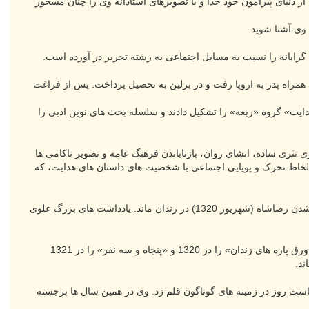
 دنیای پیرامون خود جدا و با تصویرهای استادانه وی را چنان مسحور
 وی آشنا شوید.
گرایانه را نسبت به مسایل اجتماعی به رشته تحریر در آورده است.
 نوجوانی همراه پدر به اروپا رفت و در برلین به تحصیل پرداخت. پس از فراغت
ادق هدایت» گروه «ربعه» را تشکیل دادند و سلسله بحث های نوین ادبی را
در این مجموعه با به کارگیری نثری ساده، انشای روان، بازتاباندن فرهنگ عامه و تصویر ناکامی ها
حاظ تحرک و پویایی اجتماعی با شخصیت های داستان های هدایت، که
بزرگ علوی در سال 1315 به اتهام داشتن افکار سوسیالیستی، با جمعی دیگر از همفکرانش به زندان افتاد و تا برکنار شدن رضاشاه (شهریور 1320) در زندان ماند. یادداشت های بزرگ علوی
بزرگ علوی در شهریور 1320 به اتفاق یاران همفکر خود از زندان آزاد شد و به فعالیت های حزبی پرداخت. وی کتاب «ورق پاره های زندان» را در 1320 و «پنجاه و سه نفر» را در 1321
از سیاست روز در زمینه های گوناگون قلم زد. وی در همین سال ها برجسته