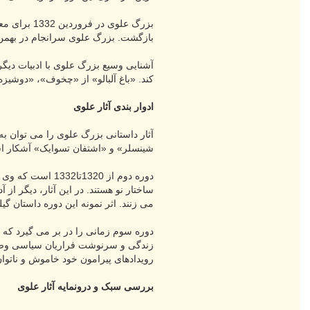
بازگشت. بزرگ علوی سرانجام در بهمن ماه سال 1375 بر اثر سکته قلبی
آشنایی وسیع بزرگ علوی با ادبیات دیگر
کند. «باغ آلبالو» از «چخوف»، «دوشیزه 
ادوار بندی آثار علوی
شینسلر» و «اشتفان تسوایک» آشکار اس
دوره دوم از 320
ساختار نو هستند. در این آثار، دیگر از
می زنند. اثر نمونه این دوره داستان گی
دوره سوم زمانی را در بر می گیرد که 
زندگی و سرنوشت فراریان سیاسی وصف می
رویدادهای پیرامون خود خاموش و ناتوان
بررسی سبک و درونمایه آثار علوی