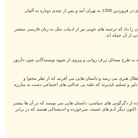
بزرگ علوی در فروردین 1332 برای معالجه چشم به آلمان رفت و در برلین به تدریس زبان و فرهنگ ایران پرداخت. وی در فروردین 1358 به تهران آمد و پس از چندی دوباره به آلمان
 را داد که ترجمه های خوبی نیز از ادبیات ملل به زبان فارسی منتشر
ی از آن جمله اند.
نخستین دوره تا1320 را در بر می گیرد که علاقه نویسنده به طرح مسائل ژرف روانی و پیروی از شیوه نویسندگانی چون «آرتور
وی به استقلال هنری می رسد و داستان هایی می آفریند که از نظر محتوا و
 دلیر و تسلیم ناپذیرند که علیه بی عدالتی های اجتماعی دست به مبارزه
ده از دگرگونی های سیاسی، داستان هایی می نویسد که در آن ها بیشتر
کنون دیگر آدم های خسته، سرخورده و اندیشناکی هستند که در برابر