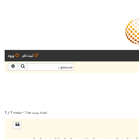
ثبت نام
ورود
جستجو
جستجو
تعداد پست ها:1 • صفحه
1
از
1