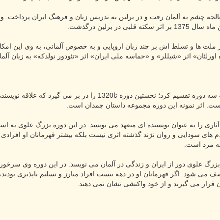
 در برلین درگذشت.
 ملت ها و تسلط اش بر چند زبان اروپایی و به خصوص آلمانی، به وی این امکان
اورلئان» اثر «شیللر» و «حماسه ملی ایران» اثر «تئودور نولدکه» به زبان آلمان
آثار داستانی بزرگ علوی را می توان به سه دوره تقسیم کرد؛ 
ت. اثر نمونه این دوره مجموعه داستان چمدان است.
1تا1332 است که وی آثاری را به عنوان نویسنده ای متعهد می نویسد. در این دوره بزرگ عل
 آدم های سودایی و روان نژند گذشته اثری نیست بلکه بیشتر قهرمانان او افرادی
له مرد است.
بزرگ علوی دور از ایران و زندگی در آلمان می نویسد. در این دوره وی سرخور
 شود. اگر قهرمانان او در دهه بیست افراد مبارز و تسلیم ناپذیری بودند، ا
 قرار می گیرند و از خود واکنشی نشان نمی دهند.