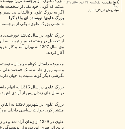
ت
"بزرگ علوی" از برجسته ترین نویسندگا
تاریخ عضویت:
یک‌شنبه ۲۳ آبان ۱۴۰۰, ۲:۳۷
ب.ظ
میکند که گویی خود یکی از شخصت های ک
سپاس‌های دریافتی:
1 بار
اگر به بزرگ علوی و تالیفات بی نظیر وی 
بزرگ علوی؛ نویسنده ای واقع گرا
«مجتبی بزرگ علوی» یکی از برجسته تری
بزرگ علوی در 
از تحصیل در رشته تعلیم و تربیت به 
وی سال 1307 به تهران آمد
آغاز کردند.
و سیه روزی ها، به سبک «محمد علی جم
نگرشی دیگر گونه نسبت به جهان دارند،
در سال های زندان پس از آزادی اش دس
منتشر کرد. حوادث سیاسی داخلی بزرگ علوی را بار دیگر در سال 1327 ب
علوی در 1329 از زندان آز
ترین اثر هنری این دوره از نویسندگی خود یعنی