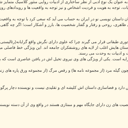
عنوان یک نوع ادبی از نظر ساختاری از ادبیات روایی منثور کلاسیک متمایز 
ت، توجه به هویت و فردیت اشخاص و نیز توجه به واقعیت ها و رویدادهای روزم
 داستان نویسی نو در ایران به حساب می آید که سعی کرد با توجه به واقعیت ها
ی ظاهری، روحی و رفتار و گفتار شخصیت ها، بارز و آشکار است؛ اگر چه گاهی
ی طبقاتی قرار می گیرند چرا که علوی دارای نگرش واقع گرایانه(رئالیستی) ا
ستان هایش اغلب از لایه های روشنفکران جامعه اند. این ویژگی خط فاصلی می
ایه است. یکی از ویژگی های وی نیروی تخیل اش در یافتن عناصری است که به
ون گیله مرد (از مجموعه نامه ها) و رقص مرگ (از مجموعه ورق پاره های زندا
 دارد و فضاسازی داستان اش کلیشه ای و تقلیدی نیست و نویسنده دچار پرگ
ت های زن دارای جایگاه مهم و ممتازی هستند در واقع وی از آن دسته نویسندگ