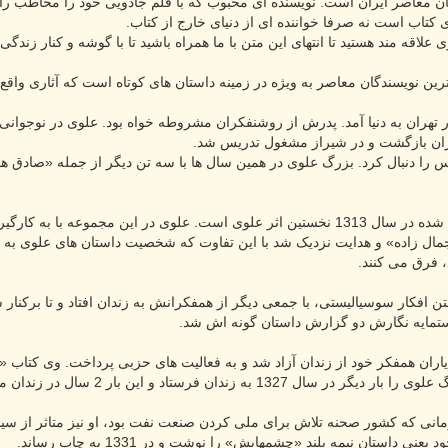
ن معاصر ایران است. نویسنده ای محبوب که با قلم جادویی خود را مخاطب را از
تاب است نه صرفا خواننده ای از دنیای خارج از کتاب.
علاقه مند هستید تا انتهای این متن با ما همراه باشید تا با گوشه و کنار زندگی
ن نویسندگان معاصر به ویژه در زمینه داستان های کوتاه است که آثاری واقع 
سال 1282 خورشیدی در تهران به دنیا آمد. پدرش از روشنفکران مشروطه خواه بود. علوی در
ایران بازگشت و در شیراز مشغول تدریس شد.
 و کار تدریس را دنبال کرد. بزرگ علوی در همین سال ها با سه تن دیگر از جمله «ص
مجموعه داستان کوتاه «چمدان» نوشته شده در سال 1313 نخستین اثر علوی است. علوی 
ال زاده» و هدایت نزدیک شد با این تفاوت که شخصیت داستان های علوی به ل
 فرق می کنند.
تمایه نگارش دو گزارش داستان گونه اش شد.
ه زندان فرستاد و این بار 2 سال در زندان ماند.
اد شد و در زمانی که کشور صحنه تلاش برای ملی کردن صنعت نفت بود، او نیز متاثر 
 داستان نیمه بلند «چشمهایش» را نوشت و در 1331 به چاپ رساند.