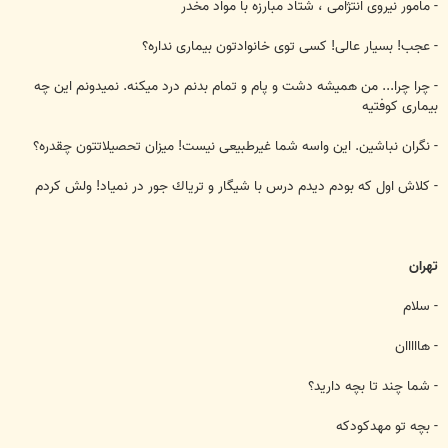
- مامور نيروی انتژامی ، شتاد مبارزه با مواد مخدر
- عجب! بسيار عالی! كسی توی خانوادتون بيماری نداره؟
- چرا چرا... من هميشه دشت و پام و تمام بدنم درد ميكنه. نميدونم اين چه
بيماری كوفتيه
- نگران نباشين. اين واسه شما غيرطبيعی نيست! ميزان تحصيلاتتون چقدره؟
- كلاش اول كه بودم ديدم درس با شيگار و ترياك جور در نمياد! ولش كردم
تهران
- سلام
- هااااان
- شما چند تا بچه داريد؟
- بچه تو مهدكودكه