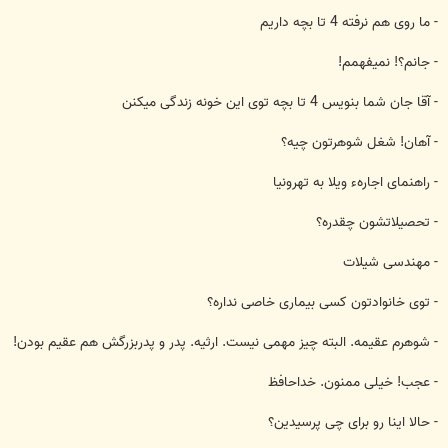
- ما روی هم نرفته 4 تا بچه داريم
- جانم؟! نميفهمم!
- آقا جان شما بنويس 4 تا بچه توی اين خونه زندگی ميكنن
- آهان! شغل شوهرتون چيه؟
- راهنمای اجارهء ويلا به تهرونيا
- تحصيلاتشون چقدره؟
- مهندسی شيلات
- توی خانوادتون كسی بيماری خاصی نداره؟
- شوهرم عقيمه. البته چيز مهمی نيست. ارثيه. پدر و پدربزرگش هم عقيم بودن!
- عجب! خيلی ممنون. خداحافظ
- حالا اينا رو برای چی پرسيدين؟