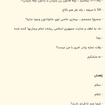
- بله؟؟؟!!! ببخشيد ، بچه هاتون زن زاييدن يا زناتون بچه زاييدن؟!
- 54 تا صيغه ، يك نفر هم نكاح
- صحيح! ممممم... بيماری خاصی توی خانوادتون وجود نداره؟
- نه. به لطف و عنايت جمهوری اسلامی ريشهء تمام بيماريها كنده شده
- بله!
- وقت نمازه برادر. امری با من نيست؟
- نه متشكرم
زاهدان
- سلام
- شلام
- شما چند تا فرزند داريد؟