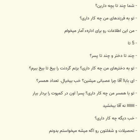
- شما چند تا بچه دارين؟
- تو به فرزندهای من چه كار داری؟
- من اين اطلاعات رو برای ادارهء آمار ميخوام
- 5 تا
- چند تا دختر و چند تا پسر؟
- تو به دخترهای من چه كار داری؟ بزنم گردنت را بيخ تا بيخ ببرم؟
- ای بابا! آقا چرا عصبانی ميشين؟ خب بيخيال. تعداد همسر؟
- تو با همسر من چه كار داری؟ پسر! اون در كمپوت را بردار بيار
- اااااااا نه آقا ببخشيد
- خب ديگه چه كار داری؟
- تحصيلات و شغلتون رو اگه ميشه ميخواستم بدونم