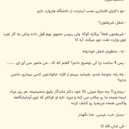
- مو دكترای افتخاری نصب اينترنت از دانشگاه هاروارد دارم
- شغل شريفتون؟
- شريفمون فعلا" بيكاره كوكا. ولی رييس جمهور بهم قول داده براش يه كار توپ
توی وزارت نفت جور ميكنه. آره كا
- نه ، منظورم شغل خودتونه
- پس 4 ساعت برا كی توضيح دادم؟ گفتم كه كا... من مامور سی آی ای .......
- بله بله. متوجه شدم. بفرمايد ببينم از افراد خانوادتون كسی بيماری خاصی
نداره؟
- بيماری؟! چه حرفا ميزنی كا! خود دكتر ماندگار رفيق صميميمه. هر روز مياد
اينجا همهء ما رو چكاپ می كنه و ميره. تازه او كوكام كه توی آزمايشگاهه
واكسن همهء مريضيا رو كشف كرده
- بسيار خب. مرسی. خدا نگهدار
- فی امان الله كا