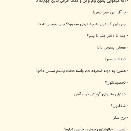
- اگه ميخواين بمون وام و بن و كمك خرجی بدين چهارده تا
- نه آقا. اين خبرا نيس!
- پس اين كارادون به چه دردی ميخورد؟ پس بنويس نه تا
- چند تا دختر چند تا پسر؟
- همش پسرس دادا
- تعداد همسر؟
- همين يه دونه ضعيفه هم واسه هفت پشتم بسس عامو!
- تحصيلاتتون؟
- دكترای متالوژی گرايش ذوب آهن
- شغلتون؟
- برج ساز
- كسی از خانوادتون بيماری خاصی نداره؟