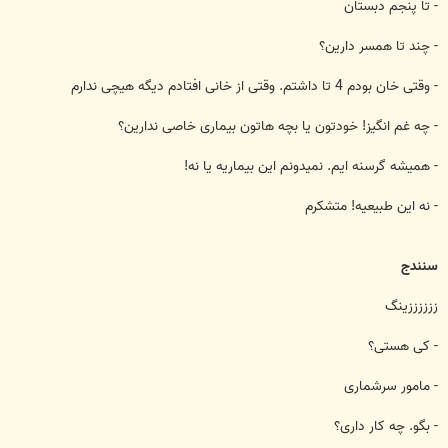
- تا پنجم دبستان
- چند تا همسر دارين؟
- وقتی خان بودم 4 تا داشتم. وقتی از خانی افتادم ديگه هيچی ندارم
- چه غم انگيز! خودتون يا بچه هاتون بيماری خاصی ندارين؟
- هميشه گرسنه ايم. نميدونم اين بيماريه يا نه!
- نه اين طبيعيه! متشكرم
سنندج
ززززززينگ
- كی هستی؟
- مامور سرشماری
- بگو. چه كار داری؟