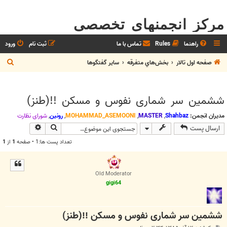
مرکز انجمنهای تخصصی
راهنما
Rules
تماس با ما
ثبت نام
ورود
ج
صفحه اول تالار
بخش‌‌هاي متفرقه
ساير گفتگوها
س
ت
ششمين سر شماری نفوس و مسكن !!(طنز)
ج
و
مدیران انجمن:
Shahbaz
,
MASTER
,
MOHAMMAD_ASEMOONI
,
رونین
,
شوراي نظارت
جستجو
جستجوی پیش
ارسال پست
تعداد پست ها:1 • صفحه
1
از
1
Old Moderator
gigi64
ششمين سر شماری نفوس و مسكن !!(طنز)