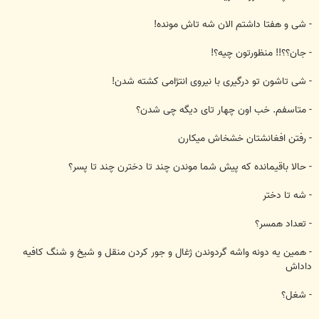
- شی و هفتا داشتم الان شه تاش مونده!
- جان؟؟!! منظورتون چيه؟!
- شی تاشون تو درگيری با نيروی انتژامی كشته شدن!
- متاسفم. خب اون چهار تای ديگه چی شدن؟
- رفتن افغانشتان خشخاش ميكارن
- حالا باقيمانده كه پيش شما موندن چند تا دخترن چند تا پسر؟
- شه تا دختر
- تعداد همسر؟
- همين يه دونه واشه گردوندن ژغال و جور كردن منقل و شيخ و شنگ كافيه
داداش
- شغل؟