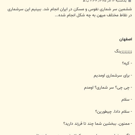
پ
یک‌شنبه ۱۲ آذر ۱۳۸۵, ۲:۳۴ ب.ظ
س
ت
ششمين سر شماری نفوس و مسكن در ايران انجام شد. ببينيم اين سرشماری
در نقاط مختلف ميهن به چه شكل انجام شده...
اصفهان
زززززززينگ
- كيه؟
- برای سرشماری اومديم
- چی چی؟ سر شماری؟ اومدم
- سلام
- سلام دادا. چيطورين؟
- ممنون. ببخشين شما چند تا فرزند داريد؟