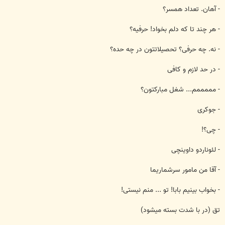
- آهان. تعداد همسر؟
- هر چند تا كه دلم بخواد! حرفيه؟
- نه. چه حرفی؟ تحصيلاتتون در چه حده؟
- در حد لازم و كافی
- مممممم... شغل مباركتون؟
- جوكری
- چی؟!
- لئوناردو داوينچی
- آقا من مامور سرشماريما
- بخواب بينيم بابا! تو ... منم نيستی!
تق (در با شدت بسته ميشود)