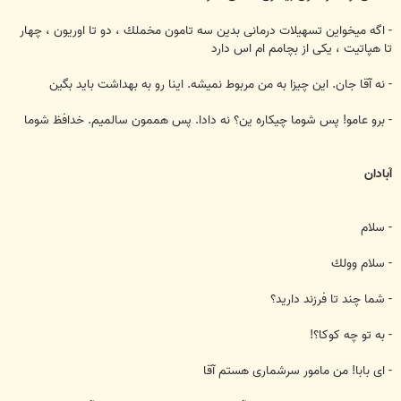
- اگه ميخواين تسهيلات درمانی بدين سه تامون مخملك ، دو تا اوريون ، چهار
تا هپاتيت ، يكی از بچامم ام اس دارد
- نه آقا جان. اين چيزا به من مربوط نميشه. اينا رو به بهداشت بايد بگين
- برو عامو! پس شوما چيكاره ين؟ نه دادا. پس هممون سالميم. خدافظ شوما
آبادان
- سلام
- سلام وولك
- شما چند تا فرزند داريد؟
- به تو چه كوكا؟!
- ای بابا! من مامور سرشماری هستم آقا