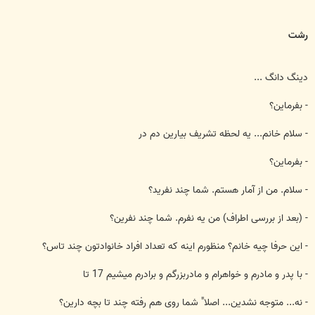
رشت
دينگ دانگ ...
- بفرماين؟
- سلام خانم... يه لحظه تشريف بيارين دم در
- بفرماين؟
- سلام. من از آمار هستم. شما چند نفريد؟
- (بعد از بررسی اطراف) من يه نفرم. شما چند نفرين؟
- اين حرفا چيه خانم؟ منظورم اينه كه تعداد افراد خانوادتون چند تاس؟
- با پدر و مادرم و خواهرام و مادربزرگم و برادرم ميشيم 17 تا
- نه... متوجه نشدين... اصلا" شما روی هم رفته چند تا بچه دارين؟