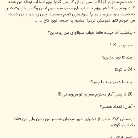
- خو منم مامورم كوكا! برا سی آی ای كار می كنم! توی انتخاب آرنولد من همه
كاره بودم وولك! هر روزم با هواپيمای خصوصيم ميرم لاس وگاس با رابرت دنيرو
يه دست ورق ميزنم و ميام! سرشماری تمام جمعيت چين رو هم دادن دست
من خودم تنها تمومش كردم! امشبم يه جلسه توی كاخ ......
- ببخشيد آقا ميشه فقط جواب سوالهای من رو بدين؟
- خو بپرس كا ؟
- چند تا بچه دارين؟
- 24 تا كوكا
- چند تا دختر چند تا پسر!؟
- 20 تا پسر. آمار دخترام هم به تو مربوط نی!!!!
- آهان! تعداد همسر؟
- راستش كوكا خيلی از دخترای شهر ميخوان همسر من بشن ولی من فقط
يكيشونو گرفتم
- تحصيلاتتون؟