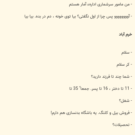
- من مامور سرشماری ادارهء آمار هستم
- آوووووووو پس چرا از اول نگفتی؟ بيا توی خونه ، دم در بده. بيا بيا
خرم آباد
- سلام
- كر سلام
- شما چند تا فرزند داريد؟
- 11 تا دختر ، 16 تا پسر. جمعا" 35 تا
- شغل؟
- فروش بيل و كلنگ. يه باشگاه بدنسازی هم دارم!
- تحصيلات؟