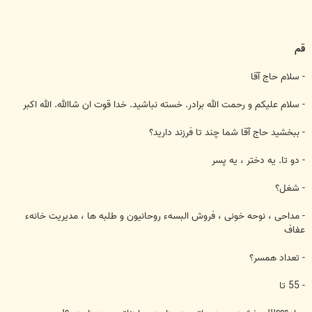
قم
- سلام حاج آقا
- سلام عليكم و رحمت الله برادر. خسته نباشيد. خدا قوت ان شاالله. الله اكبر
- ببخشيد حاج آقا شما چند تا فرزند داريد؟
- دو تا. يه دختر ، يه پسر
- شغل؟
- مداحی ، نوحه خونی ، فروش البسهء روحانيون و طلبه ها ، مديريت خانهء
عفاف
- تعداد همسر؟
- 55 تا