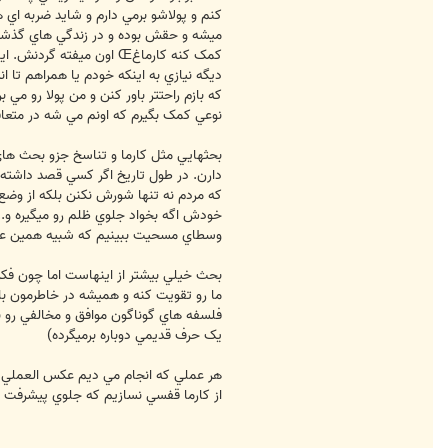
کنم و پولاشو برمي دارم و شايد ضربه اي
ميشه و حقش بوده و در زندگي هاي گذشت
کمک کنه کارماغŒ اون ميف
ديگه نيازي به اينکه خودم يا همراهم تا
که بازم راحتتر باور کنن و من پولا رو مي
نوعي کمک بگيرم که اونم مي شه در متعاق
بحثهايي مثل کارما و تناسخ جزو بحث هاي
دارن. در طول تاريخ اگر کسي قصد داشته 
که مردم نه تنها شورش نکنن بلکه از وضع 
خودش اگه بخواد جلوي ظلم رو ميگيره و.. 
وسطاي مسحيت ببينيم که شبيه همين عبا
بحث خيلي بيشتر از اينهاست اما چون فکر
ما رو تقويت کنه و هميشه در خاطرمون با
فلسفه هاي گوناگون موافق و مخالفي رو ب
يک حرف قديمي دوباره برميگرده)
هر عملي که انجام مي ديم عکس العملي عي
از کارما قفسي نسازيم که جلوي پيشرفت رو