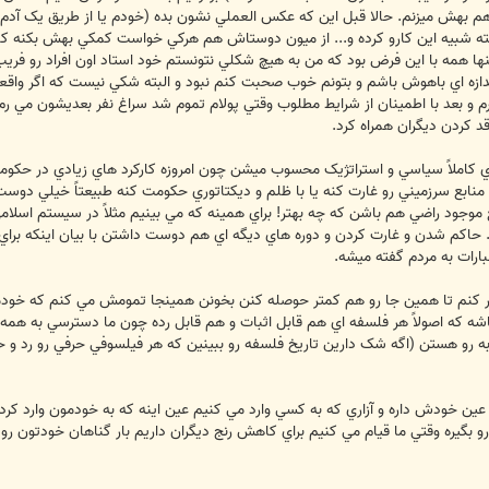
 هم بهش ميزنم. حالا قبل اين که عکس العملي نشون بده (خودم يا از طريق يک آدم
ه شبيه اين کارو کرده و... از ميون دوستاش هم هرکي خواست کمکي بهش بکنه کا
ته گردنش. اينها همه با اين فرض بود که من به هيچ شکلي نتونستم خود استاد اون افراد رو 
 اندازه اي باهوش باشم و بتونم خوب صحبت کنم نبود و البته شکي نيست که اگر وا
 برم و بعد با اطمينان از شرايط مطلوب وقتي پولام تموم شد سراغ نفر بعديشون مي 
د کردن ديگران همراه کرد.
 کاملاً سياسي و استراتژيک محسوب ميشن چون امروزه کارکرد هاي زيادي در حکوم
منابع سرزميني رو غارت کنه يا با ظلم و ديکتاتوري حکومت کنه طبيعتاً خيلي دوس
موجود راضي هم باشن که چه بهتر! براي همينه که مي بينيم مثلاً در سيستم اسلامي 
حاکم شدن و غارت کردن و دوره هاي ديگه اي هم دوست داشتن با بيان اينکه براي ظهو
رات به مردم گفته ميشه.
 کنم تا همين جا رو هم کمتر حوصله کنن بخونن همينجا تمومش مي کنم که خودمونو
شه که اصولاً هر فلسفه اي هم قابل اثبات و هم قابل رده چون ما دسترسي به همه 
ه رو هستن (اگه شک دارين تاريخ فلسفه رو ببينين که هر فيلسوفي حرفي رو رد و ح
ن خودش داره و آزاري که به کسي وارد مي کنيم عين اينه که به خودمون وارد کرديم
 بگيره وقتي ما قيام مي کنيم براي کاهش رنج ديگران داريم بار گناهان خودتون رو