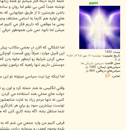
ت
کلمه کارما ديگه فکر ميکنم تو همه زبانها
gigi64
نوشته عمداً کمي بي نظم اما روان و ساده 
باشن بفرستين تا از طريق جوابهايي که ب
هاي اوليه هم کارما به اسامي مختلف وجود
يعني ما موقعي که داريم فکر مي کنيم ا
ميشن اما نابود نمي شن همونطور حرفي که
اما اشکالي که الان در بعضي مکاتب پيش ا
پست:
1420
اين قبيل موارد، صرفاً روي قسمت کوچکي ا
تاریخ عضویت:
دوشنبه ۱۷ مهر ۱۳۸۵, ۹:۵۶
سعي کردن شرايط رو اينطور جلوه بدن که 
ق.ظ
محل اقامت:
سرزمین تاریکی ها
دوستش داريم تنها راهيه که برامون توض
سپاس‌های ارسالی:
1082 بار
سپاس‌های دریافتی:
869 بار
ت
اما اينکه چرا نيت سياسي ميتونه تو اين 
تماس:
م
ا
س
وقتي انگليس به هند حمله کرد و اون رو 
g
i
دولت هاي محلي هند استفاده مي کردن به
g
کنين نه تنها مردم زياد به غارت منابع
i
6
تونست بيشترين سود رو براي هر غارتگري 
4
شما منتقل بشه. اگه بشه کاري کنن که مردم
فرض کنيم من وارد جمعي مي شم که به کا
شده بوجود اومدن و سرمايه زيادي پشتشون