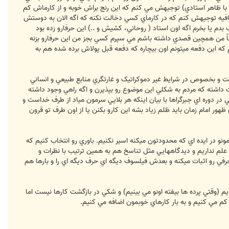
 با ظاهر استادي) توجيهش مي کنم که اين رنج براش خوبه و از کارماش کم
فيه توجيهش کنم که در کارماي کسي دخالت نکنه که اگه الان به دوستش
فريب بدم يا بخرم اگه اون استاد ( روحاني، کشيش و ..) اين حرفارو زده بود
قعاً من همچين قصدي داشته باشم مي سپرم کسي بجز من اين حرفارو بزنه
رم که اين دفعه ميتونم اون بيچاره که دفعه قبل پولاش برده شده هم به
ت و بخصوص در شرايط غير دموکراتيک و غارتگري منابع طبيعي و انساني
ت داشته که مردم به شکلي اين موضوع رو بپذيرن و اگه راهي وجود داشته
در دوره اي جبرگراها با بيان اينکه هر بلايي سرمون مياد از طرف خداست و
ر امام زمان بايد ظلم زياد بشه اين کارو بکنن يا از اون طرف تو قرون
 در ايده اي که محدودتون ميکنه اسير نکنيم. باوري رو انتخاب کنيم که
علم نداريم و ديدگاههايي مثل تناسخ هم به همين ترتيب با نظرات و
رفي رو اثبات ميکنه و بعدش فيلسوف ديگه اي حرف ديگه اي را و بارها هم
 (وقتي پرده ها بيفته اونو مي بينيم) و شکي در بازگشت کارها نيست اما
 کم مي کنيم و به بار کارهاي خوبمون اضافه مي کنيم.