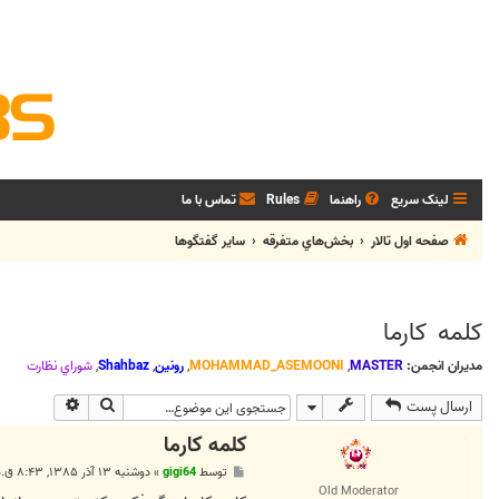
لینک سریع
راهنما
Rules
تماس با ما
صفحه اول تالار
بخش‌‌هاي متفرقه
ساير گفتگوها
کلمه کارما
مدیران انجمن:
MASTER
,
MOHAMMAD_ASEMOONI
,
رونین
,
Shahbaz
,
شوراي نظارت
جستجو
جستجوی پی
ارسال پست
کلمه کارما
پ
توسط
gigi64
»
دوشنبه ۱۳ آذر ۱۳۸۵, ۸:۴۳ ق.ظ
س
Old Moderator