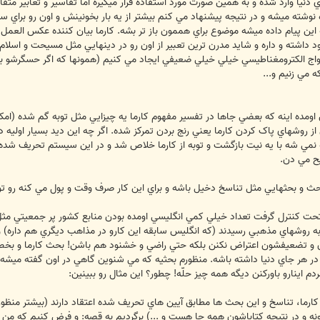
ي دنيا وارد شده و به همين صورت مورد استفاده قرار ميگيره اما تفاسير و تعابير مت
نوشته ميشه و در نتيجه پيشنهاد مي کنم بيشتر از يه بار بخونينش و اون رو براي سا
ه اين پيام داده ميشه موضوع براي هممون باز تر بشه. کارما بيان کننده عکس العم
 داشته و داره و شايد مدرن ترين تعبير از اون رو در دينهايي مثل مسيحت و اسلام 
مواج الکترومغناطيسي خيلي خيلي ضعيفي ايجاد مي کنيم (همونها که اگر حسگرشو ب
 مي زنيم و...
ومده اينه که بعضي جاها در تفسير مفهوم کارما يه چيزايي مثل توبه گم شده (امکان
ز روشهاي پاک کردن کارما يعني رنج بردن تمرکز شده. اگر چه اين ديد بسيار اولي
نمي شه با يه نيت بازگشت و توبه از کارما خلاص شد و در اين سيستم تحريف شده عم
يح مي دن.
بحث و بحثهايي مثل تناسخ دخيل باشه و براي اين کار صرف وقت و پول مي کنه رو تو 
تحت کنترل گرفت تعداد خيلي کمي انگليسي اومده بودن منابع کشور پر جمعيتي مثل
 روشهاي مذهبي رسيدند (که انگليس سابقه اين کارو در مذاهب ديگري هم داره) و
شون و تضعيفشون اعتراض نکنن بلکه حتي راضي و خشنود هم باشن! بحث کارما و بخص
در هر جاي دنيا داشته باشه. منظورم بحثيه که مي شنوين گاهي در اون گفته ميشه 
 اينارو باورکنن ديگه همه چيز حلّه! چطور؟ اين مثال رو ببينين:
رما، تناسخ و اين بحث ها مطابق آيين هاي تحريف شده اعتقاد دارند (بيشتر منظو
ه و در نتيجه کتاباشون همه جا هست و ...) برگرديم به قصه: و فرض کنيم که من ک