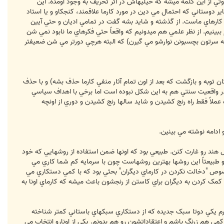
فاوتي از اين کلمه ميشه که خيليهاش در اثر تحريف به وجود اومده. اين
ير دوستاني که احتمال مي دين در مورد کارما علاقمند، کنجکاو و يا استاد
ل کارهاي ماست. از گذشته و شايد بشه گفت در تمامي اديان و حتي آيين
ببينيم. از نظر علمي هم ميدونيم که واقعاً حتي فکرهاي ما نابود نمي شن
ه سرتون بچسبونن نوارشو مي گيرن) که البته هرچي دورتر مي شن ضعيفتر
 توبه و بازگشت که بعد از اون تمام آثار منفي کارما حذف بشه) و با حذف
ه در واقعيت سنتي هم به اين شکل نبوده است اما برخي با اهداف سياسي
لاً فقط راه رنج کشيدن و شايد سالها رنج کشيدن و دوري از اونچه
ادامه نوشته مي بينين.
 هند رو غارت کنن. طبيعي بود که اونها ضمن استفاده از روشهايي که خود
 طبيعتاً اين روشها بهترين روشهاست چون با سرمايه کم شما کاري مي
وص "دخالت نکردن در کارماي ديگران" بحثي بود که با کمي دستکاري مي
کمک کردن به ديگران براي کاستن از رنجشون باعث ميشه که کارماي اونا به
رم يکي دوتا سبک جديده که از دستکاري سبکهاي باستاني کمتر شناخته
مي هم زرنگ باشم و اعتقاداتشون رو هم بدونم. يکي از اونارو انتخاب مي