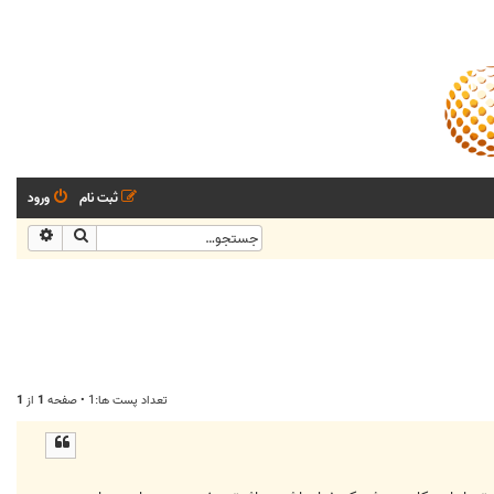
ثبت نام
ورود
جستجو
جستجو
تعداد پست ها:1 • صفحه
1
از
1