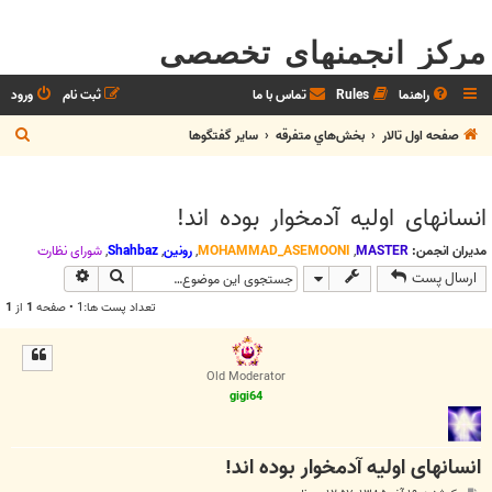
مرکز انجمنهای تخصصی
راهنما
Rules
تماس با ما
ثبت نام
ورود
ج
صفحه اول تالار
بخش‌‌هاي متفرقه
ساير گفتگوها
س
ت
انسانهای اولیه آدمخوار بوده اند!
ج
و
مدیران انجمن:
MASTER
,
MOHAMMAD_ASEMOONI
,
رونین
,
Shahbaz
,
شوراي نظارت
جستجو
جستجوی پیش
ارسال پست
تعداد پست ها:1 • صفحه
1
از
1
Old Moderator
gigi64
انسانهای اولیه آدمخوار بوده اند!