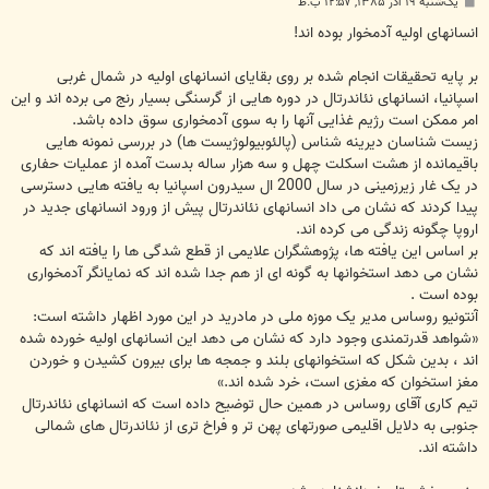
پ
یک‌شنبه ۱۹ آذر ۱۳۸۵, ۱۲:۵۷ ب.ظ
س
ت
انسانهای اولیه آدمخوار بوده اند!
بر پایه تحقیقات انجام شده بر روی بقایای انسانهای اولیه در شمال غربی
اسپانیا، انسانهای نئاندرتال در دوره هایی از گرسنگی بسیار رنج می برده اند و این
امر ممکن است رژیم غذایی آنها را به سوی آدمخواری سوق داده باشد.
زیست شناسان دیرینه شناس (پالئوبیولوژیست ها) در بررسی نمونه هایی
باقیمانده از هشت اسکلت چهل و سه هزار ساله بدست آمده از عملیات حفاری
در یک غار زیرزمینی در سال 2000 ال سیدرون اسپانیا به یافته هایی دسترسی
پیدا کردند که نشان می داد انسانهای نئاندرتال پیش از ورود انسانهای جدید در
اروپا چگونه زندگی می کرده اند.
بر اساس این یافته ها، پژوهشگران علایمی از قطع شدگی ها را یافته اند که
نشان می دهد استخوانها به گونه ای از هم جدا شده اند که نمایانگر آدمخواری
بوده است .
آنتونیو روساس مدیر یک موزه ملی در مادرید در این مورد اظهار داشته است:
«شواهد قدرتمندی وجود دارد که نشان می دهد این انسانهای اولیه خورده شده
اند ، بدین شکل که استخوانهای بلند و جمجه ها برای بیرون کشیدن و خوردن
مغز استخوان که مغزی است، خرد شده اند.»
تیم کاری آقای روساس در همین حال توضیح داده است که انسانهای نئاندرتال
جنوبی به دلایل اقلیمی صورتهای پهن تر و فراخ تری از نئاندرتال های شمالی
داشته اند.