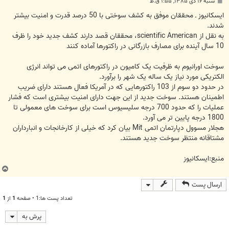
پ
شنبه ۱۶ دی ۱۳۸۵, ۱:۵۵ ق.ظ
س
ت
ایسکانیوز ـ محققان موفق به کشف سوختی با 50 درصد قدرت و امنیت بیشتر
شدند.
به نقل از scientific American، محققان قصد دارند کشف جدید خود را ظرف
10 سال آینده برای مصارف بازرگانی در راکتورها آماده کنند
سوخت اورانیوم به ظرفیت یک کامیون در راکتورهای اتمی می تواند انرژی
الکتریکی مورد نیاز یک ساله یک شهر را برآورد.
در حدود دو سوم از 103 راکتورهایی که در آمریکا فعال هستند دارای ضریب
اطمینان هستند. سوخت جدید از این جهت دارای امنیت بیشتری است که فشار
عملیات را که حدود 700 درجه سلیسیوس است برای سوخت های معمولی تا
1800 درجه پایین تر می آورد.
هجلار مسوول دپارتمان اتمی Mit بیان کرد که خیلی از کارخانجات و انبارداران
مشتاقانه منتظر سوخت جدید هستند.
منبع:ایسکانیوز
ب
ا
ارسال پست
ل
ا
تعداد پست ها:1 • صفحه
1
از
1
پرش به