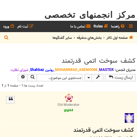
مرکز انجمنهای تخصصی
راهنما
Rules
تماس با ما
ثبت نام
ورود
ج
صفحه اول تالار
بخش‌‌هاي متفرقه
ساير گفتگوها
س
ت
کشف سوخت اتمی قدرتمند
ج
و
مدیران انجمن:
MASTER
,
MOHAMMAD_ASEMOONI
,
رونین
,
Shahbaz
,
شوراي نظارت
جستجو
جستجوی پیش
ارسال پست
تعداد پست ها:1 • صفحه
1
از
1
Old Moderator
gigi64
کشف سوخت اتمی قدرتمند