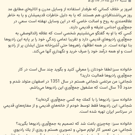
پ
شنبه ۲۳ دی ۱۳۸۵, ۱:۰۷ ق.ظ
س
ت
امروز بر خلاف كساني كه طرفدار استفاده از وسايل مدرن و اثاثيه‌اي مطابق مد
روز مي‌‌باشندافرادي هم هستند كه يا به دليل خاطرات قديميشان و يا به خاطر
علاقه‌مندي به روح و اصالت خاصي كه در اين وسايل نهفته است سعي در
جمع‌آوري اجناس عتيقه و قديمي دارند.
كسي كه با او به گفتگو مي‌‌نشينيم شخصي است كه علاقه زائدالوصفي به
جمع‌آوري راديوهاي قديمي دارد و تقريبا تمامي زندگي خود را بر پايه اين راديوها
بنا نهاده است. در همه اطاقها، راهروها حتي آشپزخانه منزل ايشان پر از راديو
است و او همه درآمد خود را صرف خريد و نگهداري آنها مي‌‌كند.
خانواده سبز:لطفا خودتان را معرفي كنيد و بگويد چند سال است در كار
جمع‌آوري راديوها فعاليت داريد؟
شجاعي: من مرتضي شجاعي هستم در سال 1351 در اصفهان متولد شدم و
حدود 10 سال است كه مشغول جمع‌آوري اين راديوها مي‌‌باشم.
خانواده سبز: راديوها را با كمك چه كسي جمع‌آوري كرده‌ايد؟
شجاعي: اين راديوها فقط توسط خودم از خانه‌هاي قديمي و از مغازه‌هاي قديمي
در سرتاسر ايران تهيه شده است.
خانواده سبز: چه‌چيزي باعث شد كه تصميم به جمع‌آوري راديوها بگيريد؟
شجاعي: من تعمير كار لوازم صوتي و تصويري هستم و روزي از يك راديوي