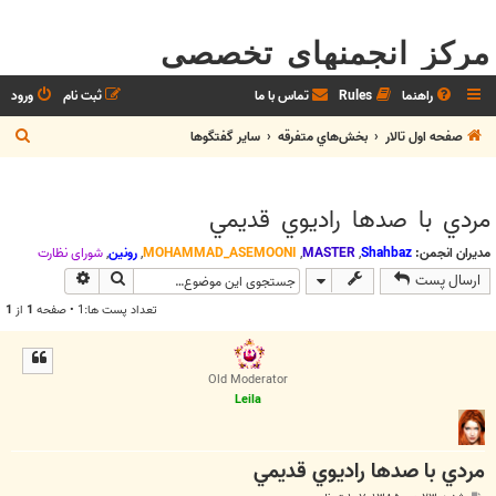
مرکز انجمنهای تخصصی
راهنما
Rules
تماس با ما
ثبت نام
ورود
ج
صفحه اول تالار
بخش‌‌هاي متفرقه
ساير گفتگوها
س
ت
مردي با صدها راديوي قديمي
ج
و
مدیران انجمن:
Shahbaz
,
MASTER
,
MOHAMMAD_ASEMOONI
,
رونین
,
شوراي نظارت
جستجو
جستجوی پیش
ارسال پست
تعداد پست ها:1 • صفحه
1
از
1
Old Moderator
Leila
مردي با صدها راديوي قديمي