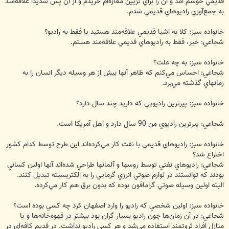
قديمي خوشم آمد و آن را براي تزيين مغازه‌ام خريدم و از آن پس شديدا علاقه‌مند
به جمع‌آوري راديوهاي قديمي شدم.
خانواده سبز: كلا به اشيا قديمي علاقه‌مند هستيد يا فقط به راديو؟
شجاعي: خير، فقط به راديوهاي قديمي علاقه‌مند هستم.
خانواده سبز: به چه علت؟
شجاعي: احساس مي‌‌كنم كه ظاهر آنها بيش از هر وسيله ديگر انسان را به
زمانهاي گذشته مي‌‌برد.
خانواده سبز: پيرترين راديويي كه داريد چند سال دارد؟
شجاعي: پيرترين راديوي من 90 سال دارد و اهل آمريكا است.
خانواده سبز: راديوهاي قديمي با نفت كار مي‌‌كرده‌اند اين طرح توسط كدام كشور
اختراع شد؟
شجاعي: راديوهاي نفتي توسط روسها و آلمانها طراحي شده‌اند آنها اولين كساني
بودند كه توانستند در لوازم صوتي انرژي گرمايي را به الكتريسيته تبديل كنند.
البته اولين وسيله صوتي گرامافون بوده كه بدون برق هم كار مي‌‌كرده.
خانواده سبز: اولين شخصي كه راديو را وارد اصفهان كرد چه كسي بوده است؟
شجاعي: در آن زمان‌ها چون راديو بسيار گران بود بيشتر در قهوه‌خانه‌ها و يا
منازل افراد ثروتمند استفاده مي‌‌شد و هر كسي راديو نداشت. در قديم كافه‌اي در