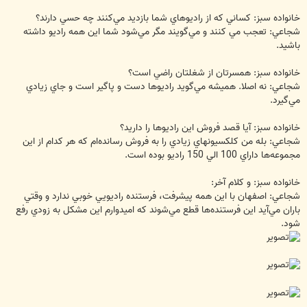
خانواده سبز: كساني كه از راديوهاي شما بازديد مي‌‌كنند چه حسي دارند؟
شجاعي: تعجب مي‌ كنند و مي‌‌گويند مگر مي‌‌شود شما اين همه راديو داشته
باشيد.
خانواده سبز: همسرتان از شغلتان راضي است؟
شجاعي: نه اصلا. هميشه مي‌‌گويد راديوها دست و پاگير است و جاي زيادي
مي‌‌گيرد.
خانواده سبز: آيا قصد فروش اين راديوها را داريد؟
شجاعي: بله من كلكسيونهاي زيادي را به فروش رسانده‌ام كه هر كدام از اين
مجموعه‌ها داراي 100 الي 150 راديو بوده است.
خانواده سبز: و كلام آخر:
شجاعي: اصفهان با اين همه پيشرفت، فرستنده راديويي خوبي ندارد و وقتي
باران مي‌‌آيد اين فرستنده‌ها قطع مي‌‌شوند كه اميدوارم اين مشكل به زودي رفع
شود.