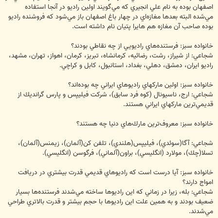
اصفهان بوده به نام علي انجيري كه مي‌‌گويند اولين راديو در آنجا استفاده
مي‌‌شده البته بعدها مغازه‌اي در چهار باغ اصفهان باز مي‌‌شود كه فروشنده راديو
بوده صاحب آن مغازه هم هايرا پتيان نام داشته است.
خانواده سبز: فرستنده‌هاي راديويي از چه نقاطي بودند؟
شجاعي: از شيراز، رشت، رضائيه، كرمانشاه، تبريز، كرمان، اهواز، تهران، مشهد،
راديو ايران، دمشق، دهلي، بغداد، استانبول، كابل و كراچي.
خانواده سبز: اولين ماركهاي راديوهاي ايراني چه بوده‌اند؟
شجاعي: ارج، ناسيونال (كوه فرد سابق)، شركت فيليپس و پارس گرانديك از
قديمي‌ترين ماركهاي ايراني هستند.
خانواده سبز: معروف‌ترين مارك‌هاي دنيا چه هستند؟
شجاعي: آگا(سوئدي)، فيليپس(هلندي)، تلفن كن(آلمان)، زيمنس(آلمان)،
تسلا(چك)، مولارد (انگليسي)، براون(آلماني)، فرگوسن (انگليسي).
خانواده سبز: آيا درست است كه راديوهاي قديمي قدرت بيشتري در دريافت
امواج دارند؟
شجاعي: بله، زيرا در زماني كه اين راديوها ساخته مي‌‌شدند فرستنده‌ها بسيار
ضعيف بودند و به همين علت اين راديوها با حجم بيشتر و قدرت بالاتري طراحي
مي‌‌شدند.