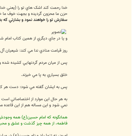
خدا رحمت کند اشک هاي تو را (يعني خدا 
حزن ما محزون گرديده و بجهت خوف ما خا
سفارش تو را خواهند نمود و بشارتي که به 
و يا در جاي ديگري از همين کتاب امام 
روز قيامت منادي ندا مي کند: شيعيان آل
پس از ميان مردم گردنهايي کشيده شده و ا
خلق بسياري به پا مي خيزند.
پس به ايشان گفته مي شود: دست هر کسي 
به هر حال اين موارد از اختصاصاتي است 
نمي شود و اين مساله هم از اين قاعده م
همانگونه که امام حسين(ع) همه وجودش ر
فاطمه، از همه چيز گذشت و عشق و محبت او 
امروز، نه تنها ياد و نام حسين(ع) در مي