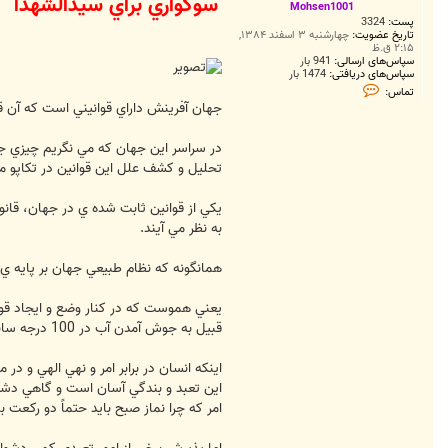
سوگواري براي سيدالشهدا
ت
Mohsen1001
پست:
3324
تاریخ عضویت:
چهارشنبه ۳ اسفند ۱۳۸۴,
۲:۱۵ ق.ظ
سپاس‌های ارسالی:
941 بار
سپاس‌های دریافتی:
1474 بار
ت
تماس:
م
جهان آفرينش داراي قوانيني است که آن ق
ا
س
M
در سراسر اين جهان که مي نگريم چيزي جز
o
h
تحليل و کشف علل اين قوانين در تکاپو مي 
s
e
n
1
به نظر مي آيند.
0
0
1
همانگونه که نظام طبيعي جهان بر پايه ي
يعني هموست که در کنار وضع و ايجاد قوان
قبيل به جوش آمدن آب در 100 درجه سانتي گراد، قانون نيوتن و ... چون و چرا کنيم، نمي توانيم در ارزشهاي حاکم بر جهان هم تشکيک و ترديد کنيم.
اينکه انسان در برابر امر و نهي الهي و 
اين تعبد و بندگي آسان است و گاهي دشوار
امر که چرا نماز صبح بايد حتماً دو رکعت ب