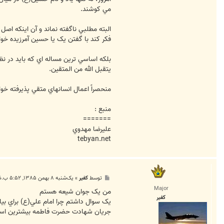
مي کوشند.
البته مطلبي ناگفته نماند و آن اينکه ا
فکر کند با گفتن يک يا حسين آمرزيده خو
بلکه اساسي ترين مساله اي که بايد در نظ
يتقبل الله من المتقين.
منحصراً اعمال انسانهاي متقي پذيرفته خو
منبع :
=======
عليرضا مهدوي
tebyan.net
پ
توسط
کفير
»
یک‌شنبه ۸ بهمن ۱۳۸۵, ۵:۵۲ ب.ظ
س
Major
ت
من يک جوان شيعه هستم
کفير
جريان شهادت حضرت فاطمه بيشترين استفا