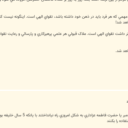
صل مهمي که هر فرد بايد در ذهن خود داشته باشد، تقواي الهي است. اينگونه نيست 
اهد شد!
ر داشت تقواي الهي است. ملاک قبولي هر علمي پرهيزکاري و پارسائي و رعايت تقواس
اهد شد.
يک سوال داشتم چرا امام علي(ع) ب
ده را بکنند