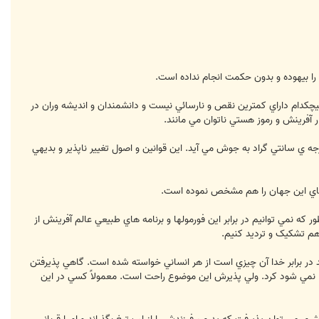
را بيهوده و بدون حکمت انجام نداده است.
يچکدام داراي کمترين نقص و نارسائي نيست و دانشمندان و انديشه وران در
ار آفرينش و رموز هستي ناتوان مي مانند.
قوانين ثابت شده ي در جهان، قانون جاذبه است. احدي در ثابت بودن اين مطلب ترديدي ندارد. يا اينکه آب در 100 درجه ي سانتي گراد به جوش مي آيد. اين قوانين و اصول تغيير ناپذير و بديهي
زشهاي اين جهان را هم مشخص نموده است.
ه نمي توانيم در برابر اين فورمولها و برنامه هاي طبيعي عالم آفرينش از
بد در برابر خدا آن چيزي است از هر انساني خواسته شده است. گاهي پذيرفتن
چرا نمي شود کرد. ولي پذيرش اين موضوع راحت است. معمولاً کسي در اين