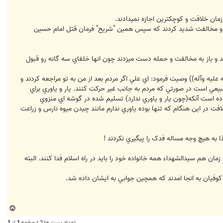
مان خلافت و کوچکترين اجازه نميدادند.
دند و مخالفت شديد کردند که سپس همين "شريح" فرمان قتل امام حسين
 و باز به مخالفت و حمله دست ميزدند چون انها خلفاي سه گانه رو قبول
 عليه وآله)) وصيت فرمود: اي علي اگر مردم بعد از من به تو مراجعه كردند و
بيعي است در صورتي كه مردم به جانب غير حركت كنند. يار و ياوري براي
سوده است آنكه(چون يار و ياوري ندارد) تسليم شده در گوشه اي منزوي
ت در اين هنگام كه تنها بوده ياوري ندارم مانند چيدن ميوه نارس و زراعت
ه هيچ وجه مساله فدک را پيگيري نکردند !
ن هم سيدالشهداء همه خانواده خود را بايد در راه اسلام فدا کنند. البته
ب
ا
تعداد پست ها:3 • صفحه
1
از
1