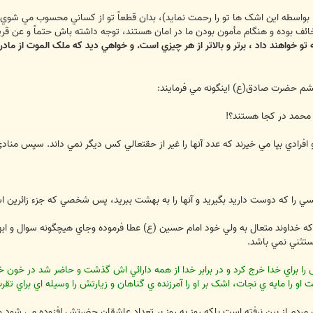
بواسطه اين اشک ها تو را رحمت نمايد)، بدان قطعاً تو از کساني محسوب مي شوي ک
ئف بوده و هنگام مأمون بودن ما در امان هستند، توجه داشته باش حتماً و عن ق
تو خواهند داد ، برتر و بالاتر از هر چيزي است. و خواهي ديد که ملک الموت از مادر 
ششم حضرت صادق(ع) اينگونه مي فرمايند:
 محمد در کجا هستند؟!
فرادي بپا مي خيرند که عدد آنها را غير از حقتعالي کس ديگر نمي داند. سپس منادي
را که دوست داريد بگيريد و آنها را به بهشت ببريد، پس شخصي که جزء زائرين اس
که خداوند متعال به ولي خود امام حسين (ع) عطا فرموده وجاي هيچگونه سوال و ا
ستثني نمي باشد.
ا براي خدا خرج کرد و در برابر خدا از همه دارائي اش گذشت و حاضر شد در خون 
را مايه ي نجات، اشک بر او را آمرزنده ي گناهان و زيارتش را وسيله اي براي تقرب 
ان مردم از بين نرفته است بلکه روز به روز بر تعداد عاشقان حضرتش افزوده مي شو