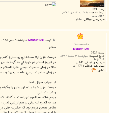
پست:
321
تاریخ عضویت:
یک‌شنبه ۲۳ مهر ۱۳۸۵,
۸:۴۳ ب.ظ
سپاس‌های دریافتی:
59 بار
پ
توسط
Mohsen1001
»
دوشنبه ۹ بهمن ۱۳۸۵, ۱۲:۴۱ ق.ظ
س
Commander
ت
سلام
Mohsen1001
پست:
3324
تاریخ عضویت:
چهارشنبه ۳ اسفند ۱۳۸۴,
دوست عزيز اولا مساله اي رو مطرح کنم و 
۲:۱۵ ق.ظ
در تاريخ اسلام هر دوره اي به گونه خاص خ
سپاس‌های ارسالی:
941 بار
سپاس‌های دریافتی:
1474 بار
مثلا در زمان حضرت موسي عليه السلام جا
ت
تماس:
در زمان حضرت عيسي علم طب بود و معجزه زد
م
ا
س
اما جواب سوال شما:
M
o
دوست عزيز شما مردم ان زمان را چگونه پند
h
s
و غير انتسابي.
e
مردم خانه اميرالمومنين امدند و گفتند که
n
1
من به اندازه اب بيني بز هم ارزشي ندارد 
0
0
1
با امام حسين را قبول کردند که بعدا حتي 1 نفرشون هم بغير از اصحاب بر قول خود پايبند نشد !!