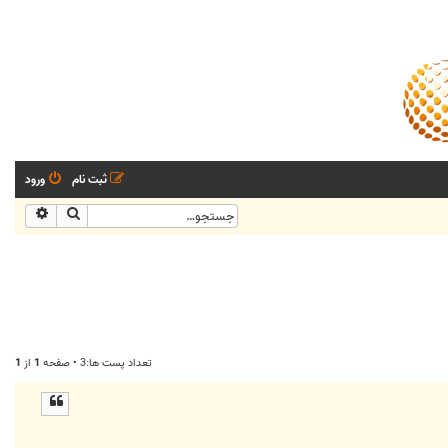
ثبت نام
ورود
جستجو
جستجو
تعداد پست ها:3 • صفحه
1
از
1