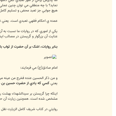
اما پذيرش برخي از امور تعبدي کمي دشوارت
نمايد؟ با چه منطقي مي توان چنين عملي ر
هيچ جوابي جز تعبد محض و تسليم کامل در
عمده ي احکام فقهي تعبدي است. يعني نم
يکي از اموري که در روايات ما نسبت به 
عنايت آن بزرگوار و گريستن در مصائب اي
بنابر روايات، اشک بر آن حضرت از ثواب با
امام صادق(ع) مي فرمايند:
و من ذکر الحسين عنده فخرج من عينه من ا
يعني
کسي که يادي از حضرت حسين بن عل
اينکه چرا گريستن بر سيدالشهداء بهشت ر
مشخص شده است. همچنين زيارت آن حضرت 
روايتي در کتاب شريف کامل الزيارت نقل ش