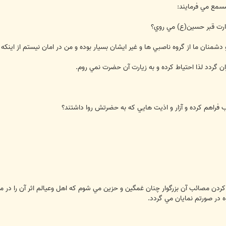
مسمع مي فرمايند:
يارت قبر حسين(ع) مي روي؟
دشمنان ما از گروه ناصبي ها و غير ايشان بسيار بوده و من در امان نيستم از اينکه
ان گردد لذا احتياط کرده و به زيارت آن حضرت نمي روم.
ب فراهم کرده و آزار و اذيت هايي که به حضرتش روا داشتند؟
کردن مصائب آن بزرگوار چنان غمگين و حزين مي شوم که اهل وعيالم اثر آن را در 
ه در صورتم نمايان مي گردد.