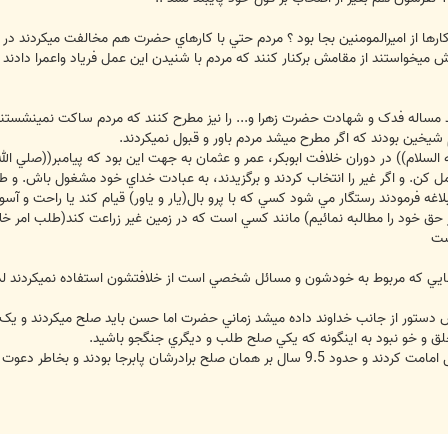
ارها از اميرالمومنين بجا بود ؟ مردم حتي با کارهاي حضرت هم مخالفت ميکردند در ز
ش ميخواستند از مقامش برکنار کنند که مردم با شنيدن اين عمل فرياد واعمرا دا
 مساله فدک و شهادت حضرت زهرا و... را نيز مطرح کنند که مردم ساکت نمينشستند
يخين بودند که اگر مطرح ميشد مردم باور و قبول نميکردند.
السلام)) در دوران خلافت ابوبكر، عمر و عثمان به جهت اين بود كه پيامبر((صلي الله
ل كن. و اگر غير را انتخاب كردند و برگزيدند، به عبادت خداي خود مشغول باش. و ط
اغه فرمودند رستگار مي شود كسي كه با پرو بال(يار و ياور) قيام كند يا راحت و آ
حق خود را مطالبه نمائيم) مانند كسي است كه در زمين غير زراعت كند(طلب امر خلاف
ست
 که مربوط به خودشون و مسائل شخصي است از خلافتشون استفاده نميکردند لذا ب
 دستور از جانب خداوند داده ميشد زماني حضرت اما حسن بايد صلح ميکردند و يک زما
 خلق و خو نبود به اينگونه که يکي صلح طلب و ديگري جنگجو باشيد.