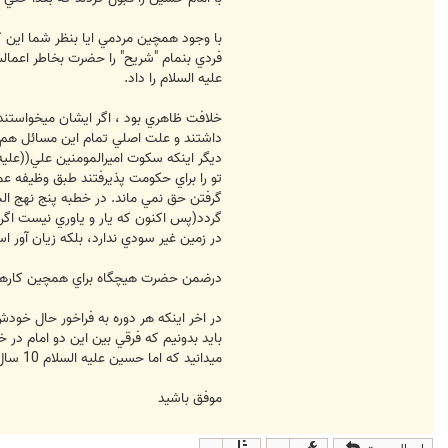
با وجود همچين مردمي ايا بنظر شما اين ک
فردي بنمام "شريح" را حضرت بخاطر اعمال
عليه السلام را داد.
خلافت ظاهري بود ، اگر ايشان ميخواستند
داشتند و علت اصلي تمام اين مسائل هم ش
ديگر اينکه سكوت اميرالمومنين علي((عليه 
تو را براي حكومت پذيرفتند طبق وظيفه عم
گرفتن حق نمي ماند. در خطبه پنج نهج البل
گردد(پس اكنون كه يار و ياوري نيست اگر 
در زمين غير سودي ندارد، بلكه زيان آور ا
درضمن حضرت هيچگاه براي همچين کارهايي
در اخر اينکه هر دوره به فراخور حال خودش
بايد بدونيم که فرقي بين اين دو امام در
ميدانيد که اما حسين عليه السلام 10 سال امامت کردند و حدود 9.5 سال بر همان صلح برادرشان پابرجا بودند و بخاطر دعوت کوفيان به انجا امدند که همچين جوابي به ايشان داده شد.
موفق باشيد