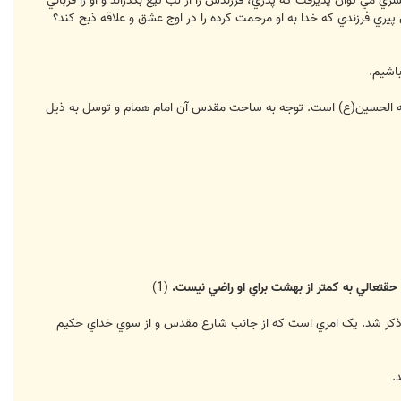
ري مي توان پذيرفت که پدري، فرزندش را از لب تيغ بگذراند و او را قرباني
يري فرزندي که خدا به او مرحمت کرده را در اوج عشق و علاقه ذبح کند؟
اشيم.
دالله الحسين(ع) است. توجه به ساحت مقدس آن امام همام و توسل به ذيل
تعالي به کمتر از بهشت براي او راضي نيست.
(1)
اله ذکر شد. يک امري است که از جانب شارع مقدس و از سوي خداي حکيم
.