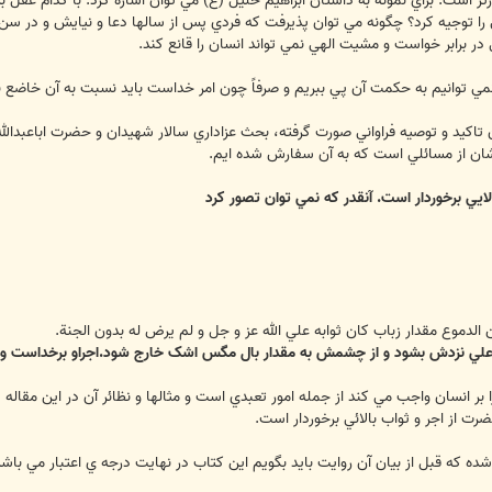
ر است. براي نمونه به داستان ابراهيم خليل (ع) مي توان اشاره کرد. با کدام عقل بش
ا توجيه کرد؟ چگونه مي توان پذيرفت که فردي پس از سالها دعا و نيايش و در سن پ
 برابر خواست و مشيت الهي نمي تواند انسان را قانع کند.
ي توانيم به حکمت آن پي ببريم و صرفاً چون امر خداست بايد نسبت به آن خاضع ب
آن تاکيد و توصيه فراواني صورت گرفته، بحث عزاداري سالار شهيدان و حضرت اباعب
شان از مسائلي است که به آن سفارش شده ايم.
لايي برخوردار است. آنقدر که نمي توان تصور کرد
لدموع مقدار زباب کان ثوابه علي الله عز و جل و لم يرض له بدون الجنة.
ي نزدش بشود و از چشمش به مقدار بال مگس اشک خارج شود.اجراو برخداست و حق
ا بر انسان واجب مي کند از جمله امور تعبدي است و مثالها و نظائر آن در اين مق
از اجر و ثواب بالائي برخوردار است.
ده که قبل از بيان آن روايت بايد بگويم اين کتاب در نهايت درجه ي اعتبار مي باشد