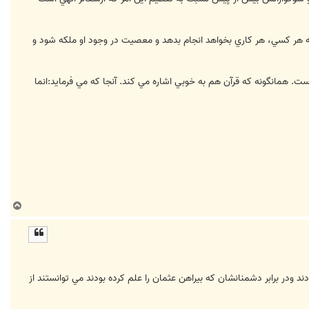
که هر کسي، هر کاري بخواهد انجام بدهد و معصيت در وجود او ملکه شود و
ت. همانگونه که قرآن هم به خوبي اشاره مي کند. آنجا که مي فرمايد:انما
ب
ا
ل
ا
راي بيامبر يا حضرت فاطمه عزاداري به شکل امروزي راه نيانداختند با يانکه 5 سال خليفه بودند ودر برابر دشمنانشان که بيراهن عثمان را علم کرده بودند مي توانستند از