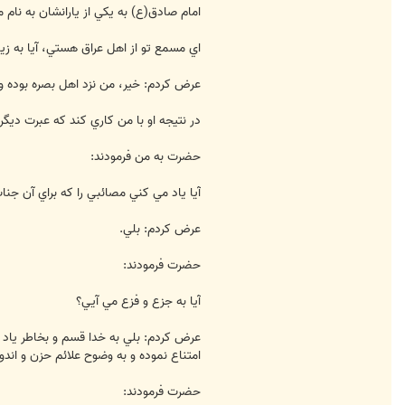
امام صادق(ع) به يکي از يارانشان به نام 
اي مسمع تو از اهل عراق هستي، آيا به ز
عرض کردم: خير، من نزد اهل بصره بوده و 
در نتيجه او با من کاري کند که عبرت ديگر
حضرت به من فرمودند:
آيا ياد مي کني مصائبي را که براي آن جنا
عرض کردم: بلي.
حضرت فرمودند:
آيا به جزع و فزع مي آيي؟
عرض کردم: بلي به خدا قسم و بخاطر ياد 
امتناع نموده و به وضوح علائم حزن و اندو
حضرت فرمودند: