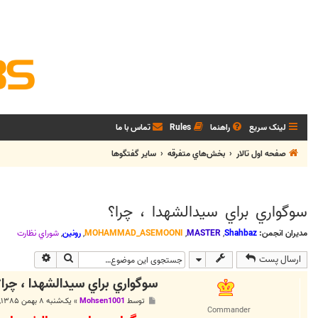
لینک سریع
راهنما
Rules
تماس با ما
صفحه اول تالار
بخش‌‌هاي متفرقه
ساير گفتگوها
سوگواري براي سيدالشهدا ، چرا؟
مدیران انجمن:
Shahbaz
,
MASTER
,
MOHAMMAD_ASEMOONI
,
رونین
,
شوراي نظارت
جستجو
جستجوی پی
ارسال پست
سوگواري براي سيدالشهدا ، چرا؟
پ
توسط
Mohsen1001
»
یک‌شنبه ۸ بهمن ۱۳۸۵, ۴:۵۷ ب.ظ
س
Commander