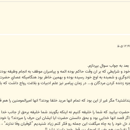
بعد به جواب سوال بپردازم.
ود و شرايطي که بر ان وقت حاکم بوده ائمه و پيامبران موظف به انجام وظيفه بودند 
دوگري و شعبده به اوج خود رسيده بوده و بهمين خاطر بود هنگاميکه عصاي حضرت تما
نده کردن مردگان و... در زمان پيامبر نيز علم ادبيات و بلاغت رواج داشت که با نز
اشتيد؟ مگر غير از اين بود که تمام انها مريد خلفا بودند؟ انها اميرالمومنين را هم
 حضرت بياييد که شما را خليفه کنيم نه اينکه بگويند شما خليفه برحق از جانب خدا 
، اگر قصد انها خدايي بود و بحق دانستن حضرت ايا ايشان اين حرف را ميزدند؟ يا خو