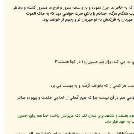
ه به خاطر ما جزع نموده و به واسطه سرور و فرح ما مسرور گشته و بخاطر
ريب
هنگام مرگ، اجدادم را بالاي سرت خواهي ديد که به ملک الموت
مهربان به فرزندش به تو مهربان تر و رحيم تر خواهد بود.
 ندا مي کند: زوّار قبر حسين(ع) در کجا هستند؟!
ت هر کسي را که بخواهد گرفته و به بهشت مي برد.
بهامي هم در آن نيست چرا که هيچ فعلي از خدا بي حکمت و بيهوده صادر
خود بغلطد و شاهد پرپر شدن تک تک عزيزانش باشد، خدا هم براي حسين
به خود قرار داد.
د و سوگوارانش بيش از پيش نسبت به تغطيم اين امر که ازشعائر الهي است