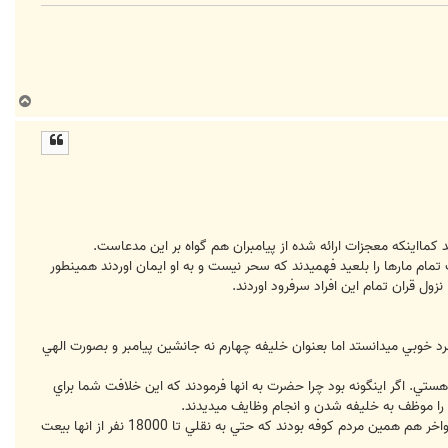
ب
ا
ل
ا
کمااينکه معجزات ارائه شده از پيامبران هم گواه بر اين مدعاست.
م مارها را بلعيد فهميدند که سحر نيست و به او ايمان اوردند همينطور
ول قران تمام اين افراد سرفرود اوردند.
 فرد خوبي ميدانستد اما بعنوان خليفه چهارم نه جانشين پيامبر و بصورت الهي
هستي. اگر اينگونه بود چرا حضرت به انها فرمودند که اين خلافت شما براي
د را موظف به خليفه شدن و انجام وظايف ميديدند.
بخاطر همين مردم بود که حضرت حتي درد دل خود را به چاه ميگفت اين جمله رو فکر کنم زياد شنيديم "کوفيان وفا ندارند" ، واخر هم همين مردم کوفه بودند که حتي به نقلي تا 18000 نفر از انها بيعت