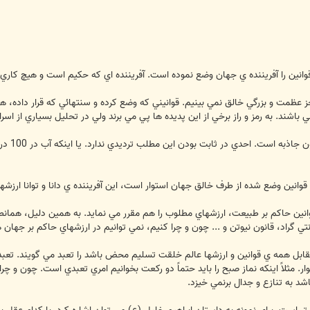
وانين را آفريننده ي جهان وضع نموده است. آفريننده اي که حکيم است و هيچ کاري 
 عظمت و بزرگي خالق نمي بينيم. قوانيني که وضع کرده و سنتهائي که قرار داده، ه
باشند. به رمز و راز برخي از اين پديده ها پي مي برند ولي در تحليل بسياري از اسر
يکي از 
 قوانين وضع شده از طرف خالق جهان استوار است، اين آفريننده ي دانا و توانا ار
ين حاکم بر طبيعت، ارزشهاي مطلوب را هم مقرر مي نمايد. به همين دليل، همانطور ک
در مقابل همه ي قوانين و ارزشها عالم خلقت تسليم محض باشد را تعبد مي گويند. تع
. مثلاً اينکه نماز صبح را بايد حتماً دو رکعت بخوانيم امري تعبدي است. چون و 
اشد به تنازع و جدال برنمي خيزد.