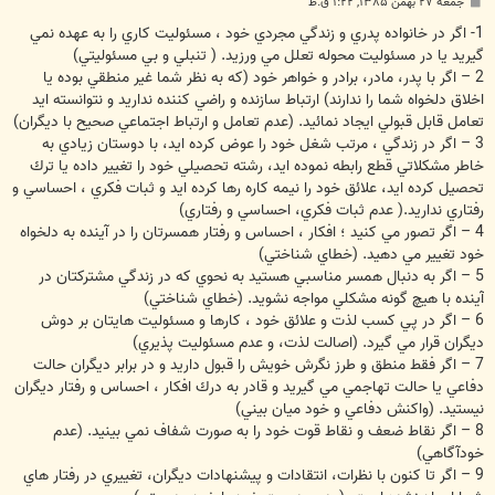
پ
جمعه ۲۷ بهمن ۱۳۸۵, ۱:۲۲ ق.ظ
س
ت
1- اگر در خانواده پدري و زندگي مجردي خود ، مسئوليت كاري را به عهده نمي
گيريد يا در مسئوليت محوله تعلل مي ورزيد. ( تنبلي و بي مسئوليتي)
2 – اگر با پدر، مادر، برادر و خواهر خود (‌كه به نظر شما غير منطقي بوده يا
اخلاق دلخواه شما را ندارند) ارتباط سازنده و راضي كننده نداريد و نتوانسته ايد
تعامل قابل قبولي ايجاد نمائيد. (عدم تعامل و ارتباط اجتماعي صحيح با ديگران)
3 – اگر در زندگي ، مرتب شغل خود را عوض كرده ايد، با دوستان زيادي به
خاطر مشكلاتي قطع رابطه نموده ايد، رشته تحصيلي خود را تغيير داده يا ترك
تحصيل كرده ايد، علائق خود را نيمه كاره رها كرده ايد و ثبات فكري ، احساسي و
رفتاري نداريد.( عدم ثبات فكري، احساسي و رفتاري)
4 – اگر تصور مي كنيد ؛ افكار ، احساس و رفتار همسرتان را در آينده به دلخواه
خود تغيير مي دهيد. (خطاي شناختي)
5 – اگر به دنبال همسر مناسبي هستيد به نحوي كه در زندگي مشتركتان در
آينده با هيچ گونه مشكلي مواجه نشويد. (خطاي شناختي)
6 – اگر در پي كسب لذت و علائق خود ، كارها و مسئوليت هايتان بر دوش
ديگران قرار مي گيرد. (اصالت لذت، و عدم مسئوليت پذيري)
7 – اگر فقط منطق و طرز نگرش خويش را قبول داريد و در برابر ديگران حالت
دفاعي يا حالت تهاجمي مي گيريد و قادر به درك افكار ، احساس و رفتار ديگران
نيستيد. (واكنش دفاعي و خود ميان بيني)
8 – اگر نقاط ضعف و نقاط قوت خود را به صورت شفاف نمي بينيد. (عدم
خودآگاهي)
9 – اگر تا كنون با نظرات، انتقادات و پيشنهادات ديگران، تغييري در رفتار هاي