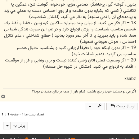
بدبين، گوشه گير، پرخاشگر، دمدمي مزاج، خودخواه، گوشت تلخ، غمگين يا
تكانشي ( كسي كه يكباره بدون مقدمه و از روي احساس دست به عملي مي زند
و پيامدهاي آن را نمي سنجد) به نظر مي آئيد. (اختلال شخصيت)
18 – اگر فكر مي كنيد، از ميان چند ميليارد ساكنين كره زمين ، فقط و فقط يك
شخص مناسب شماست و ارزش ازدواج دارد و در غير اين صورت زندگي شما بي
معنا شده و بايد بميريد يا تا آخر عمر مجرد بمانيد.( خطاي شناختي ، عدم كنترل
احساس ، هوش هيجاني ضعيف)
19 – اگر بدون اينكه خود را دقيقاً‌ ارزيابي كنيد و بشناسيد ،‌دنبال همسر
مناسب مي گرديد. (‌عدم شناخت خود)
20 – اگر وضعيت فعلي اتان راضي كننده نيست و براي رهايي و فرار از موقعيت
، اقدام به ازدواج مي كنيد. (مشكل در شيوه حل مسئله)
ksabz
اگر مي توانستيد خريدار باور باشيد، كدام باور از همه برايتان مفيد تر بود؟؟
ب
ا
ارسال پست
ل
ا
تعداد پست ها:1 • صفحه
1
از
1
پرش به