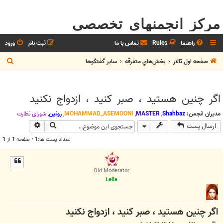
مرکز انجمنهای تخصصی
راهنما
Rules
تماس با ما
ثبت نام
ورود
ج
صفحه اول تالار
بخش‌‌هاي متفرقه
ساير گفتگوها
س
ت
اگر چنين هستيد ، صبر كنيد ، ازدواج نكنيد
ج
و
مدیران انجمن:
Shahbaz
,
MASTER
,
MOHAMMAD_ASEMOONI
,
رونین
,
شوراي نظارت
جستجو
جستجوی پیش
ارسال پست
تعداد پست ها:1 • صفحه
1
از
1
Old Moderator
Leila
اگر چنين هستيد ، صبر كنيد ، ازدواج نكنيد