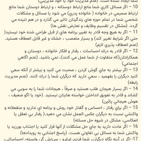
شما ايجاد نشده است. (عدم مديريت خود يا خود مديريتي)
10 – اگر مسائل كاري شما مانع ارتباط دوستانه ، و ارتباط دوستان شما مانع
ارتباط صميمي در خانواده ( خانواده پدري) مي شود يا مسائل و مشكلات
شخصي شما در تمام حوزه هاي زندگيتان تاثير مي گذارد و در هم تنيده مي
گردد. (مشكل در تقسيم وظايف و تعارض نقش ها)
11 – اگر به هيچ وجه قادر به تغيير برنامه هاي از قبل طراحي شده خود نيستيد(
حتي اگر شرايط تغيير كند) و بسيار متعصب ، خشك و غير قابل انعطاف هستيد.
(‌عدم انعطاف پذيري لازم)
12 – اگر قادر به درك احساسات ، رفتار و افكار خانواده ، دوستان و
همكارانتان(كه متفاوت از شما عمل مي كنند)، نمي باشيد. (عدم اگاهي
اجتماعي)
13 – اگر بيشتر به جاي گوش كردن ، صحبت مي كنيد و بيشتر از آنكه سعي
كنيد ديگران را بفهميد ، سعي داريد كه ديگران شما را درك كنند. (عدم مديريت
رابطه)
14 – اگر بسيار هيجان طلب هستيد و صرفاً ، هيجانات شما را به سويي مي
كشاند و قادر به تعويق انداختن خواسته هايتان نيستيد. (خود يا اگو ضعيف ،
هوش هيجاني پائين)
15 – اگر براي رفتار ، احساس و گفتار خود روش و برنامه اي نداريد و منفعلانه و
واكنشي نسبت به ديگران عكس العمل نشان مي دهيد.( رفتار بي تعقل يا
انعكاسي، مشكل در شيوه حل مسئله)
16 – اگر عادت داريد به جاي حل مشكلات از آنها فرار كنيد يا اجتناب بورزيد يا
واكنش شما به مسائل بي تفاوتي هست. (پاسخ اجتنابي به رويدادها)
17- اگر در آينه نگاه ديگران، شما فردي غرغرو ، سرزنش گر، وابسته، احساساتي،