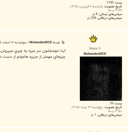
پست:
1790
تاریخ عضویت:
یک‌شنبه ۶ فروردین ۱۳۸۵,
۳:۴۹ ب.ظ
سپاس‌های ارسالی:
8 بار
سپاس‌های دریافتی:
258 بار
پ
توسط
MohandesMCD
»
چهارشنبه ۱۶ اسفند ۱۳۸۵, ۱۱:۳۲ ب.ظ
س
Major II
ت
اينا حوصلشون سر ميره يه چيزي ميپرونن.ن
MohandesMCD
چيزهاي مهمتر از جزيره هامونم از دست داديم.شماره ي 109 همشهري جوا رو مطالعه بفرماييد كه چه بلايي س
پست:
39
تاریخ عضویت:
پنج‌شنبه ۲۶ مرداد ۱۳۸۵,
۳:۵۰ ب.ظ
سپاس‌های دریافتی:
1 بار