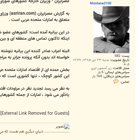
ت
عصرایران - وزیران خارجه کشورهای شورای 
Montana2100
به گزارش
متعلق به امارات متحده عربی است .
در این بیانیه آمده است: کشورهای عضو ش
اینکه تاکنون تماس های منطقه ای و بین 
البته اعراب صادر کننده این بیانیه ننوشته 
پست:
682
خواسته اند بدون آنکه پرونده جزایر به مراج
تاریخ عضویت:
شنبه ۲۳ دی ۱۳۸۵, ۱۲:۴۷
ق.ظ
محل اقامت:
زير آسمون ابري
بخش عمده ای از اقتصاد امارات متحده عرب
سپاس‌های ارسالی:
6 بار
این کشور کوچک ، تنها کشوری است که نسب
سپاس‌های دریافتی:
164 بار
ت
تماس:
م
به نظر می رسد تجدید نظر در مراودات اقتصا
ا
س
یادآور می شود ، امارات از جمله کشورهای
M
o
n
t
a
[External Link Removed for Guests]
n
a
2
1
.................... دنياي ديگري هم هست كه مي‌توا
0
0