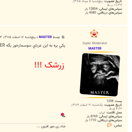
تاریخ عضویت:
پنج‌شنبه ۵ مرداد ۱۳۸۵,
۱۰:۳۴ ب.ظ
سپاس‌های ارسالی:
12804 بار
سپاس‌های دریافتی:
4580 بار
پ
توسط
MASTER
»
پنج‌شنبه ۱۷ اسفند ۱۳۸۵, ۳:۳۳ ق.ظ
س
Super Moderator
ت
يکي بره به اين عرباي سوسمارخور بگه CLUB-MASTER گفت :
MASTER
زرشک !!!
پست:
1208
تاریخ عضویت:
یک‌شنبه ۲۱ اسفند ۱۳۸۴,
۴:۲۲ ق.ظ
محل اقامت:
ایران
سپاس‌های ارسالی:
8769 بار
سپاس‌های دریافتی:
1710 بار
ت
تماس:
شاد زی مهر افزون ...
م
ا