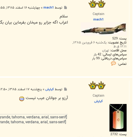
پ
توسط
mach1
»
چهارشنبه ۱۶ اسفند ۱۳۸۵, ۱۱:۵۵ ب.ظ
س
Captain
ت
سلام
mach1
اعراب اگه جزایر رو میخان بفرماین بیان
پست:
529
تاریخ عضویت:
یک‌شنبه ۶ فروردین ۱۳۸۵,
۱۲:۱۱ ق.ظ
محل اقامت:
تهران
سپاس‌های ارسالی:
42 بار
سپاس‌های دریافتی:
99 بار
ت
تماس:
م
ا
س
m
a
c
پ
توسط
كيارش
»
پنج‌شنبه ۱۷ اسفند ۱۳۸۵, ۱۲:۵۰ ق.ظ
h
س
1
Captain
ت
آرزو بر جوانان عيب نيست
كيارش
[FONT=lucida grande, tahoma, verdana, arial, sans-serif] این خسته به شمشیر تو تقدیر نبود,
[FONT=lucida grande, tahoma, verdana, arial, sans-serif]ور نه هیچ از دل بی‌رحم تو تقصیر
پست:
2732