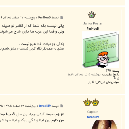
س
M
A
S
پ
توسط
FarHouD
»
پنج‌شنبه ۱۷ اسفند ۱۳۸۵, ۷:۱۹ ق.ظ
T
س
E
Junior Poster
ت
یکی نیست بگه شما که از انقدر تو صیقه ک
R
FarHouD
ولی واقعا این عرب ها دارن شاخ می‌شوند.
زندگی جز عبادت خدا هیچ نیست .
عشق به همدیگر نگاه کردن نیست ء عشق باهم به
پست:
179
تاریخ عضویت:
دوشنبه ۵ تیر ۱۳۸۵, ۵:۴۲
ق.ظ
سپاس‌های دریافتی:
5 بار
پ
توسط
torabi89
»
پنج‌شنبه ۱۷ اسفند ۱۳۸۵, ۷:۳۵ ق.ظ
س
Captain
ت
عزيزم صيغه کردن چيه اون مال قديما بود ا
torabi89
من دارم بين اينا زندگي ميکنم اينا خودش