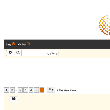
ثبت نام
ورود
جستجو
جستجو
صفحه
1
از
8
1
تعداد پست ها:93
…
8
5
4
3
2
بعدی