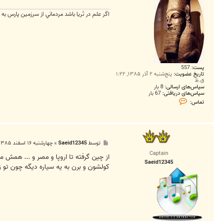
اگر علم در ثريا باشد مردماني از سرزمين پارس به
پست:
557
تاریخ عضویت:
پنج‌شنبه ۲ آذر ۱۳۸۵, ۱:۲۲
ق.ظ
سپاس‌های ارسالی:
8 بار
سپاس‌های دریافتی:
67 بار
ت
تماس:
م
ا
س
t
o
r
پ
توسط
Saeid12345
»
چهارشنبه ۱۶ اسفند ۱۳۸۵, ۱۱:۳۱ ب.ظ
a
س
b
Captain
ت
از چين گرفته تا اروپا و مصر و ... همش 
i
Saeid12345
8
کولشون و برن به يه سياره ديگه چون تو 
9