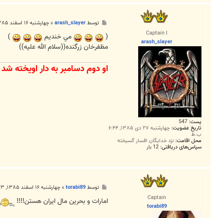
پ
توسط
arash_slayer
»
چهارشنبه ۱۶ اسفند ۱۳۸۵, ۱۱:۰۵ ب.ظ
س
Captain I
ت
(
مي خنديم
)
arash_slayer
مظفرخان زرگنده((سلام الله عليه))
او دوم دسامبر به دار اويخته شد
پست:
547
تاریخ عضویت:
چهارشنبه ۲۷ دی ۱۳۸۵, ۶:۴۴
ب.ظ
محل اقامت:
نزد خدايگان افسار گسيخته
سپاس‌های دریافتی:
12 بار
پ
توسط
torabi89
»
چهارشنبه ۱۶ اسفند ۱۳۸۵, ۱۱:۲۳ ب.ظ
س
Captain
ت
امارات و بحرين مال ايران هستن!!!!
torabi89