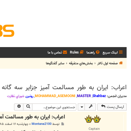
لینک سریع
راهنما
Rules
تماس با ما
صفحه اول تالار
بخش‌‌هاي متفرقه
ساير گفتگوها
اعراب: ایران به طور مسالمت آمیز جزایر سه گانه 
مدیران انجمن:
Shahbaz
,
MASTER
,
MOHAMMAD_ASEMOONI
,
رونین
,
شوراي نظارت
جستجو
جستجوی پی
ارسال پست
اعراب: ایران به طور مسالمت آمی
پ
توسط
Montana2100
»
چهارشنبه ۱۶ اسفند ۱۳۸۵, ۱۰:۵۴ ب.ظ
س
Captain