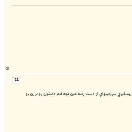
ب
ا
ل
ا
ازپسگيري سرزمينهاي از دست رفته عين بچه آدم دمشون رو بزارن رو