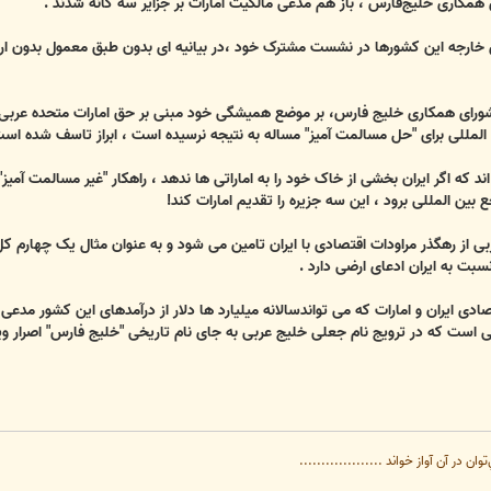
همکاری خلیج‌فارس ، باز هم مدعی مالکیت امارات بر جزایر سه گانه شدند .
 عصرایران (asriran.com) وزرای خارجه این کشورها در نشست مشترک خود ،در بیانیه ای بدون طبق م
ورای همکاری خلیج فارس، بر موضع همیشگی خود مبنی بر حق امارات متحده عربی در ب
المللی برای "حل مسالمت آمیز" مساله به نتیجه نرسیده است ، ابراز تاسف شده است
اند که اگر ایران بخشی از خاک خود را به اماراتی ها ندهد ، راهکار "غیر مسالمت آمیز"
ع بین المللی برود ، این سه جزیره را تقدیم امارات کند!
ی از رهگذر مراودات اقتصادی با ایران تامین می شود و به عنوان مثال یک چهارم 
ت به ایران ادعای ارضی دارد .
دی ایران و امارات که می تواندسالانه میلیارد ها دلار از درآمدهای این کشور مدعی ر
ی است که در ترویج نام جعلی خلیج عربی به جای نام تاریخی "خلیج فارس" اصرار ویژه
ن در آن آواز خواند ...................