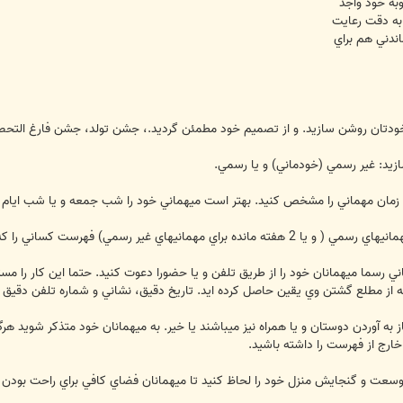
ـنوبه خود واجد
ه دقت رعايت
ماندني هم براي
رسما ميهمانان خود را از طريق تلفن و يا حضورا دعوت كنيد. حتما اين كار را مستقيم
ه از مطلع گشتن وي يقين حاصل كرده ايد. تاريخ دقيق، نشاني و شماره تلفن دقيق م
جاز به آوردن دوستان و يا همراه نيز ميباشند يا خير. به ميهمانان خود متذكر شويد هرگ
خارج از فهرست را داشته باشيد.
وسعت و گنجايش منزل خود را لحاظ كنيد تا ميهمانان فضاي كافي براي راحت بودن در