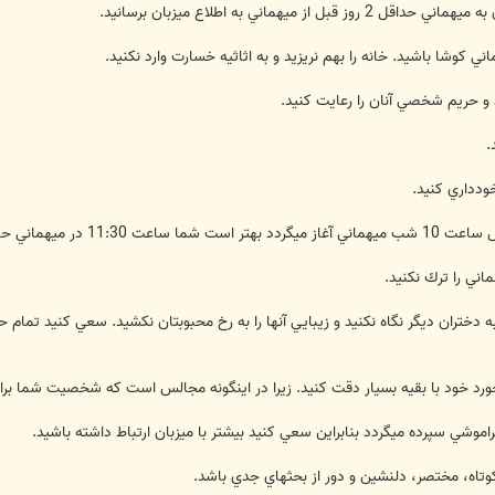
د به دختران ديگر نگاه نكنيد و زيبايي آنها را به رخ محبوبتان نكشيد. سعي كنيد ت