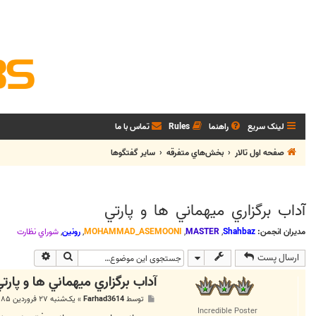
لینک سریع
راهنما
Rules
تماس با ما
صفحه اول تالار
بخش‌‌هاي متفرقه
ساير گفتگوها
آداب برگزاري ميهماني ها و پارتي
مدیران انجمن:
Shahbaz
,
MASTER
,
MOHAMMAD_ASEMOONI
,
رونین
,
شوراي نظارت
جستجو
جستجوی پی
ارسال پست
آداب برگزاري ميهماني ها و پارت
پ
توسط
Farhad3614
»
یک‌شنبه ۲۷ فروردین ۱۳۸۵, ۶:۰۶ ب.ظ
س
Incredible Poster