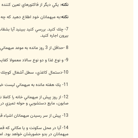
نكته
: يكي ديگر از فاكتورهاي تعين كننده
نكته
:به ميهمانان خود اطلاع دهيد كه چ
7- چك كنيد. بررسي كنيد ببينيد آيا بشقاب
بيرون اجاره كنيد.
8 -حداقل از 3 روز مانده به موعد ميهماني از نوع و نحوه پذيرايي مطمئن گرديد. يا غذا از بيرون سفارش ميدهيد و يا شخصا تهيه خواهيد كرد.
9- و نوع غذا و دو نوع سالاد معمولا كفايت ميكند.
10-دستمال كاغذي، سطل آشغال كوچك به اندازه كافي و يخ كافي را هيچگاه فراموش نكنيد.
11- يك هفته مانده به ميهماني ليست خريد خود را تهيه كنيد. و 2 روز مانده به ميهماني خريد خود را انجام دهيد.
12- از روز پيش از ميهماني خانه را كامل
صابون، مايع دستشويي و حوله تميزي در دس
13- پيش از سر رسيدن ميهمانان اشياء قيمتي خود را ازمعرض ديد پنهان سازيد و درگنجه ها و كمد لباس خود را قفل كنيد.
14- آيا در محل سكونت و يا مكاني كه ق
ميهمانان در بدو حضورشان خواهد بود. اما