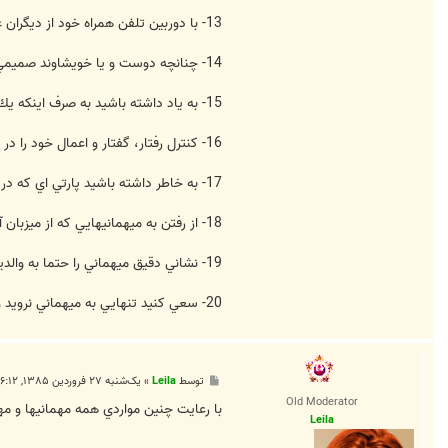
13- با دوربين تلفن همراه خود از ديگران عكس نگيريد.
14- چنانچه دوست و يا خويشاوند صميمي ميزبان ميباشيد حتما در تدارك اوليه ميهماني و همچنين مرتب كردن خانه پس از ميهماني به ميزبان كمك كنيد.
15- به ياد داشته باشيد به صرف اينكه يك ميهماني غير رسمي و خودماني است شما حق داريد هرگونه كه مايليد رفتار كنيد. هميشه اعتدال را رعايت كنيد.
16- كنترل رفتار، گفتار و اعمال خود را در طول ميهماني حفظ كنيد و همواره با متانت و با وقار باقي بمانيد. از لودگي، حركات و جملات زننده و سبك خودداري كنيد.
17- به خاطر داشته باشيد پارتي اي كه در آن حضور داريد آخرين روز زندگي شما نخواهد بود. فردايي نيز وجود دارد بنابراين كاري نكنيد كه در آينده برايتان پشيماني به بار آورد.
18- از رفتن به ميهمانيهايي كه از ميزبان آن شناخت كافي نداريد و به ميهمانان ديگر نيز مشكوك ميباشيد صرفنظر كنيد.
19- نشاني دقيق ميهماني را حتما به والدين و يا يك دوست اطلاع دهيد.
20- سعي كنيد تنهايي به ميهماني نرويد و حتما يك دوست مطمئن را همراه خود ببريد.
پ
توسط
Leila
»
یک‌شنبه ۲۷ فروردین ۱۳۸۵, ۶:۱۲ ب.ظ
س
Old Moderator
ت
با رعايت چنين مواردي همه مهمانيها و مه
Leila