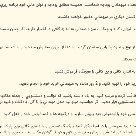
 تعداد ميهمانان بودجه شماست. هميشه مطابق بودجه و توان مالي خود برنامه ريزي 
ه كسان ديگري در ميهماني حضور خواهند داشت.
، ليوان، كارد و چنگال، ميز و صندلي به اندازه كافي در اختيار داريد. اگر چنين نيس
ا نظافت كرده و مرتب كنيد. به ياد داشته باشيد كه توالت و دستشويي از جمله مكانهاي پ
تشويي قرار دهيد. اگر خواستيد ميتوانيد محل مهماني را با گل، بادكنك و غيره تزئ
صد داريد ميهماني را در آنجا برگزار كنيد پاركينگ عمومي و يا فضاي كافي براي پارك
 شما با دور انديشي و پيش بيني هاي لازم و درنظر گرفتن مكان مناسب براي پارك خو