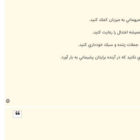
ب
ا
ل
ا