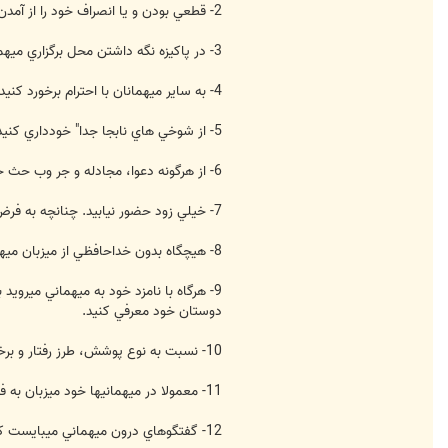
2- قطعي بودن و يا انصراف خود را از آمدن به ميهماني حداقل 2 روز قبل از ميهماني به اطلاع ميزبان برسانيد.
3- در پاكيزه نگه داشتن محل برگزاري ميهماني كوشا باشيد. خانه را بهم نريزيد و به اثاثيه خسارت وارد نكنيد.
4- به ساير ميهمانان با احترام برخورد كنيد و حريم شخصي آنان را رعايت كنيد.
5- از شوخي هاي نابجا جدا" خودداري كنيد.
6- از هرگونه دعوا، مجادله و جر وب حث خودداري كنيد.
7- خيلي زود حضور نيابيد. چنانچه به فرض ساعت 10 شب ميهماني آغاز ميگردد بهتر است شما ساعت 11:30 در ميهماني حضور يابيد. همچنين زودتر از پايان يافتن وقت مقرر ميهماني را ترك كنيد.
8- هيچگاه بدون خداحافظي از ميزبان ميهماني را ترك نكنيد.
9- هرگاه با نامزد خود به ميهماني ميروي
دوستان خود معرفي كنيد.
10- نسبت به نوع پوشش، طرز رفتار و برخورد خود با بقيه بسيار دقت كنيد. زيرا در اينگونه مجالس است كه شخصيت شما براي ديگران آشكار و به خاطر مي ماند.
11- معمولا در ميهمانيها خود ميزبان به فراموشي سپرده ميگردد بنابراين سعي كنيد بيشتر با ميزبان ارتباط داشته باشيد.
12- گفتگوهاي درون ميهماني ميبايست كوتاه، مختصر، دلنشين و دور از بحثهاي جدي باشد.