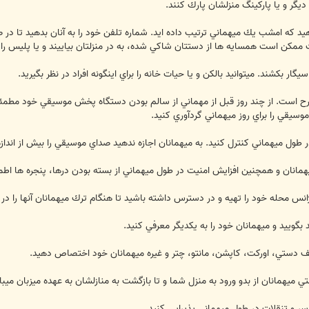
گر و يا پاركينگ منزلشان پارك كنند.
دهيد كه امشب يك ميهماني ترتيب داده ايد. شماره تلفن خود را به آنان بدهيد تا 
ت ممكن است همسايه ها از دستتان شاكي شده، به در منزلتان بياييند و يا پليس را 
رح است. از چند روز قبل از مهماني از سالم بودن دستگاه پخش موسيقي خود مطمئن شو
سيقي را براي روز ميهماني گردآوري كنيد.