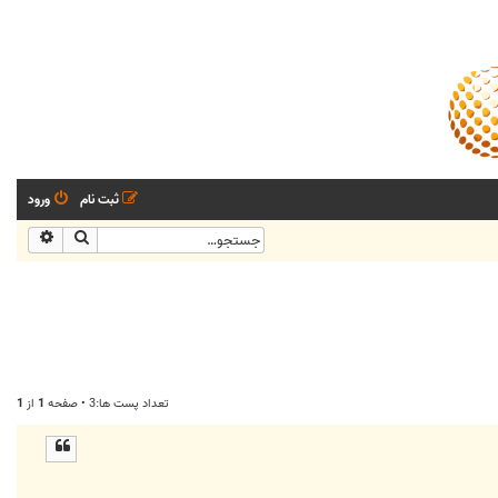
ثبت نام
ورود
جستجو
جستجو
تعداد پست ها:3 • صفحه
1
از
1