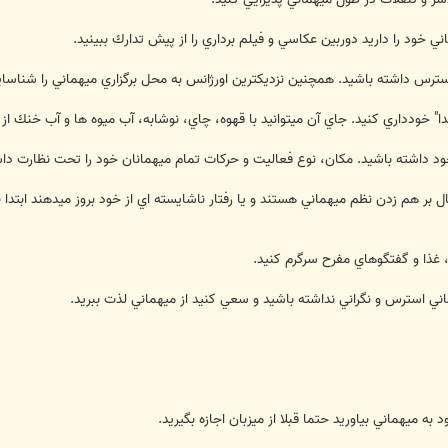
ال بر هم زدن نظم ميهماني هستند و يا رفتار ناشايسته اي از خود بروز ميدهند ابتدا به آ