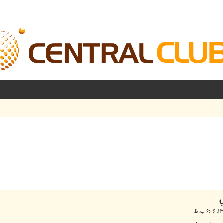
شرفته
ي