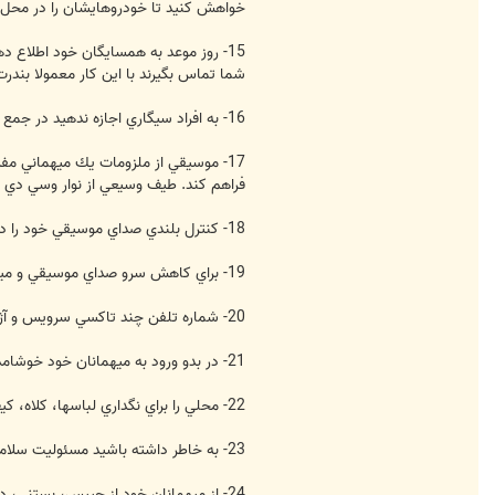
خواهش كنيد تا خودروهايشان را در محل دي
15- روز موعد به همسايگان خود اطلاع 
شما تماس بگيرند با اين كار معمولا بندر
16- به افراد سيگاري اجازه ندهيد در جمع سيگار بكشند. ميتوانيد بالكن و يا حيات خانه را براي اينگونه افراد در نظر بگيريد.
17- موسيقي از ملزومات يك ميهماني مف
فراهم كند. طيف وسيعي از نوار وسي دي مو
18- كنترل بلندي صداي موسيقي خود را در طول ميهماني كنترل كنيد. به ميهمانان اجازه ندهيد صداي موسيقي را بيش از اندازه بلند كنند. به فكر آسايش همسايگان خود نيز باشيد.
19- براي كاهش سرو صداي موسيقي و ميهمانان و همچنين افزايش امنيت در طول ميهماني از بسته بودن درها، پنجره ها اطمينان حاصل كنيد. همچنين پرده ها را نيز كاملا بكشيد.
20- شماره تلفن چند تاكسي سرويس و آژانس محله خود را تهيه و در دسترس داشته باشيد تا هنگام ترك ميهمانان آنها را در بازگشت به منازلشان ياري رسانيد.
21- در بدو ورود به ميهمانان خود خوشامد بگوييد و ميهمانان خود را به يكديگر معرفي كنيد.
22- محلي را براي نگداري لباسها، كلاه، كيف دستي، اوركت، كاپشن، مانتو، چتر و غيره ميهمانان خود اختصاص دهيد.
23- به خاطر داشته باشيد مسئوليت سلامتي ميهمانان از بدو ورود به منزل شما و تا بازگشت به منازلشان به عهده ميزبان ميباشد.
24- از ميهمانان خود از چيپس، بستني، دسر و تنقلات در طول ميهماني پذيرايي كنيد.