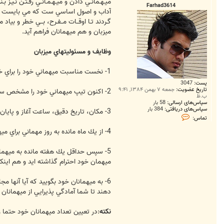
ت
ميـهـمانـي دادن و ميـهـمـانـي رفـتـن نـيـز ب
Farhad3614
آداب و اصول اساسي ست كه مي بايست ب
گـردند تـا اوقــات مــفـرح، بــي خطر و بياد 
ميزبان و هم ميهمانان فراهم آيد.
وظايف و مسئوليتهاي ميزبان
1- نخست مناسبت ميهماني خود را براي خودتان روشن سازيد. و از تصميم خود مطمئن گرديد.، جشن تولد، جشن فارغ التحصيلي، گود باي پارتي و ...
پست:
3047
تاریخ عضویت:
جمعه ۷ بهمن ۱۳۸۴, ۹:۴۱
2- اكنون تيپ ميهماني خود را مشخص سازيد: غير رسمي (خودماني) و يا رسمي.
ب.ظ
سپاس‌های ارسالی:
58 بار
سپاس‌های دریافتی:
384 بار
3- مكان، تاريخ دقيق، ساعت آغاز و پايان زمان مهماني را مشخص كنيد. بهتر است ميهماني خود را شب جمعه و يا شب ايام تعطيل برگزار كنيد.
ت
تماس:
م
ا
4- از يك ماه مانده به روز مهماني براي ميهمانيهاي رسمي ( و يا 2 هفته مانده براي مهمانيهاي غير رسمي) فهرست كساني را كه مايليد به مهماني خود دعوت كنيد تهيه كنيد.
س
F
a
5- سپس حداقل يك هفته مانده به ميهماني 
r
h
ميهمان خود احترام گذاشته ايد و هم اينك
a
d
3
6- به ميهمانان خود بگوييد كه آيا آنها م
6
دهند تا شما آمادگي پذيرايي از ميهمانان 
1
4
نكته
:در تعيين تعداد ميهمانان خود حتما 