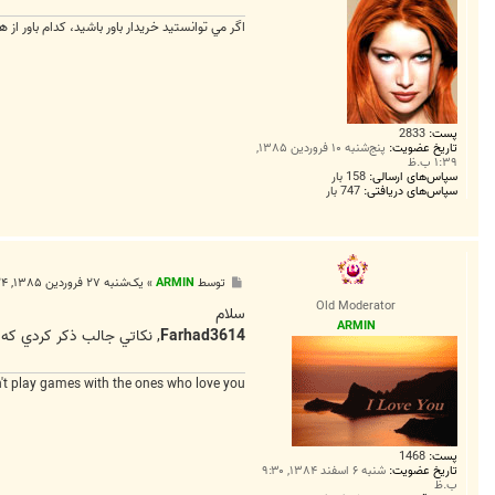
اگر مي توانستيد خريدار باور باشيد، كدام باور از ه
پست:
2833
تاریخ عضویت:
پنج‌شنبه ۱۰ فروردین ۱۳۸۵,
۱:۳۹ ب.ظ
سپاس‌های ارسالی:
158 بار
سپاس‌های دریافتی:
747 بار
پ
توسط
ARMIN
»
یک‌شنبه ۲۷ فروردین ۱۳۸۵, ۶:۲۴ ب.ظ
س
Old Moderator
ت
سلام
ARMIN
Farhad3614
, نکاتي جالب ذکر کردي که 
't play games with the ones who love you
پست:
1468
تاریخ عضویت:
شنبه ۶ اسفند ۱۳۸۴, ۹:۳۰
ب.ظ