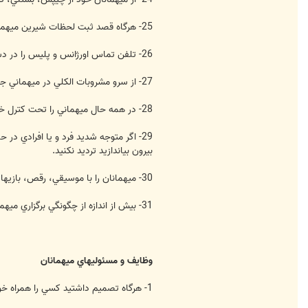
25- هرگاه قصد ثبت لحظات شيرين ميهماني خود را داريد دوربين عكاسي و فيلم برداري را از پيش تدارك ببينيد.
26- تلفن تماس اورژانس و پليس را در دسترس داشته باشيد. همچنين نزديكترين اورژانس به محل برگزاري ميهماني را شناسايي كنيد.
27- از سرو مشروبات الكلي در ميهماني جدا" خودداري كنيد. جاي آن ميتوانيد با قهوه، چاي، نوشابه، آب ميوه ها و آب خنك از ميهمانان خود پذيرايي كنيد.
28- در همه حال ميهماني را تحت كترل خود داشته باشيد. مكان، نوع فعاليت و حركات تمام ميهمانان خود را تحت نظارت داشته باشيد.
29- اگر متوجه شديد فرد و يا افرادي در ح
بيرون بياندازيد ترديد نكنيد.
30- ميهمانان را با موسيقي، رقص، بازيها، غذا و گفتگوهاي مفرح سرگرم كنيد.
31- بيش از اندازه از چگونگي برگزاري ميهماني استرس و نگراني نداشته باشيد و سعي كنيد از ميهماني لذت ببريد.
وظايف و مسئوليهاي ميهمانان
1- هرگاه تصميم داشتيد كسي را همراه خود به ميهماني بياوريد حتما قبلا از ميزبان اجازه بگيريد.