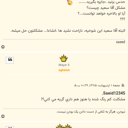
ت
حدس بزنيد ،جايزه بگيريد.......
مشكل آقا سعيد چيست؟
آيا او بالاخره خواهد توانست...؟
؟؟؟
البته آقا سعيد اين شوخيه، ناراحت نشيد ها .انشاءا... مشكلتون حل ميشه.
saeed
ب
ا
ل
ا
Major II
agheleh
پ
جمعه ۱ اردیبهشت ۱۳۸۵, ۱۰:۲۹ ب.ظ
س
ت
,
Saeid12345
مشکلت کم رنگ شده يا هنوز هم داري گريه مي کني؟!
نبودن، هرگز به تلخی از دست دادن یک بودن نیست.
ب
ا
ل