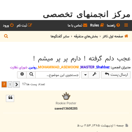
مرکز انجمنهای تخصصی
راهنما
Rules
تماس با ما
ثبت نام
ورود
ج
صفحه اول تالار
بخش‌‌هاي متفرقه
ساير گفتگوها
س
ت
عجب دلم گرفته ! دارم پر پر ميشم !
ج
و
مدیران انجمن:
Shahbaz
,
MASTER
,
MOHAMMAD_ASEMOONI
,
رونین
,
شوراي نظارت
جستجو
جستجوی پیش
ارسال پست
2
تعداد پست ها:17
1
قبلی
Rookie Poster
saeed13608285
پ
جمعه ۱ اردیبهشت ۱۳۸۵, ۲:۵۴ ب.ظ
س