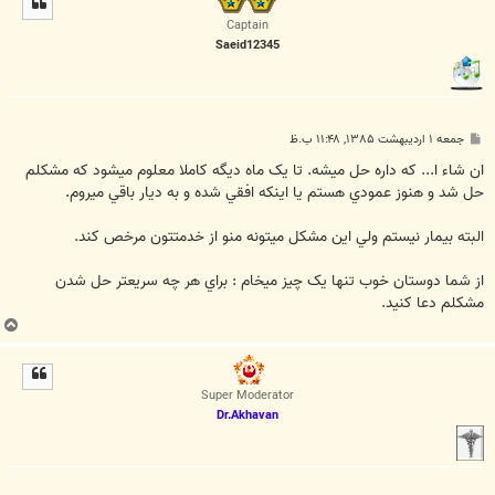
ا
Captain
Saeid12345
پ
جمعه ۱ اردیبهشت ۱۳۸۵, ۱۱:۴۸ ب.ظ
س
ت
ان شاء ا... که داره حل ميشه. تا يک ماه ديگه کاملا معلوم ميشود که مشکلم
حل شد و هنوز عمودي هستم يا اينکه افقي شده و به ديار باقي ميروم.
البته بيمار نيستم ولي اين مشکل ميتونه منو از خدمتتون مرخص کند.
از شما دوستان خوب تنها يک چيز ميخام : براي هر چه سريعتر حل شدن
مشکلم دعا کنيد.
ب
ا
ل
ا
Super Moderator
Dr.Akhavan