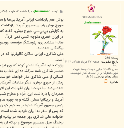
پ
توسط
ghalamman
»
یک‌شنبه ۱۳ خرداد ۱۳۸۶, ۱۲:۳۴ ق.ظ
س
Old Moderator
ت
بوش هم بازداشت ايراني،آمريكايي‌ها را م
ghalamman
جورج بوش رئيس جمهور آمريکا بازداشت چند
به گزارش بي‌بي‌سي جورج بوش، گفته که اين ا
در ايران خطری متوجه کسی نمی کرد".
هاله اسفندياری، پژوهشگر مؤسسه وودرو و
بيگانگان شده اند.
علی شاکری، ايرانی ساکن کاليفرنيا که در
پست:
1236
است.
تاریخ عضویت:
جمعه ۲۷ مرداد ۱۳۸۵, ۳:۱۲
وزارت خارجه آمريکا اعلام کرده که وی نيز 
ب.ظ
محل اقامت:
جايي درست وسط غربت
همسر شاکری نامه سرگشاده ای خطاب به مر
شهر...انطرف تر از اب...در کنار خورشيد...
کسانی از علی شاکری عذر خواهند خواست. 
سپاس‌های دریافتی:
65 بار
ت
پيش از جورج بوش، ديگر مقامات آمريکايی 
تماس:
م
شده بودند اما دولت ايران اظهارات اين افرا
ا
س
همزمان با بازداشت اين افراد و مطرح ش
g
h
آمريکا و بريتانيا سخن گفته و به چهره ه
a
رئيس جمهور آمريکا علاوه بر محکوم کردن ب
l
a
که پس از سفر به ايران ناپديد شده است آ
m
m
a
برخلاف میل همسرم موضوع و بهانه ای به 
n