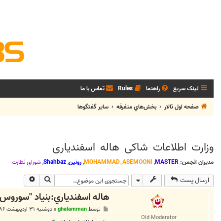
لینک سریع
راهنما
Rules
تماس با ما
صفحه اول تالار
بخش‌‌هاي متفرقه
ساير گفتگوها
وزارت اطلاعات شاکی هاله اسفندياری
مدیران انجمن:
MASTER
,
MOHAMMAD_ASEMOONI
,
رونین
,
Shahbaz
,
شوراي نظارت
جستجو
جستجوی پی
ارسال پست
هاله اسفندياري:بنياد "سوروس" ب
پ
توسط
ghalamman
»
دوشنبه ۳۱ اردیبهشت ۱۳۸۶, ۱۱:۰۶ ب.ظ
س
Old Moderator