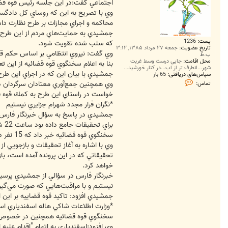
اجتماعي گفت:در اين جلسه رئيس قوه قضا
وي با تصريح به اين كه روساي كل دادگست
محاكمه و اجراي مجازات بر طرح نظارت دا
جمشيدي به حمايت‌هاي مردم از اين طرح و 
پست:
1236
كه سلب شده تقويت شود.
تاریخ عضویت:
جمعه ۲۷ مرداد ۱۳۸۵, ۳:۱۲
وي گفت: نيروي انتظامي بر اساس حكم قضايي اقدام به دستگيري اراذل
ب.ظ
محل اقامت:
جايي درست وسط غربت
بنا به اعلام سخنگوي قوه قضائيه از اين تعداد از بازداشت‌شدگان، حدود 400 نفر سوابق مكرر در سلب 
شهر...انطرف تر از اب...در کنار خورشيد...
جمشيدي با بيان اين كه در اجراي اين طرح،
سپاس‌های دریافتی:
65 بار
ت
تماس:
م
خواست در راستاي اين طرح به كمك قوه قض
ا
س
*نگران فرار مجدد شهرام جزايري نيستيم
g
h
جمشيدي در پاسخ به سؤال خبرنگار فارس د
a
براي تحقيقات جامع داده بود ساعت 22 ششم خرداد ماه از بند مربوط به وزارت اطلاعات به بند عادي در زندان اوين منتقل شد.
l
a
سخنگوي قوه قضائيه خبر داد كه 15 نفر در رابطه با پرونده‌ فرار شهرام جزايري مورد بازجويي قرار گرفته‌اند.
m
وي با اشاره به آغاز تحقيقات و بازجويي 
m
a
تحقيقاتي كه در اين پرونده آمده است، با
n
خواهد كرد.
خبرنگار فارس در سؤالي از جمشيدي پرسيد كه
نيستيم و با مراقبت‌هايي كه صورت مي‌گيرد
جمشيدي افزود: تاكيد قوه قضاييه بر اين 
*وزارت اطلاعات شاكي هاله اسفندياري ا
سخنگوي قوه قضائيه همچنين در خصوص وضع
وي افزود:اسفندياري به اتهام "اقدام علي