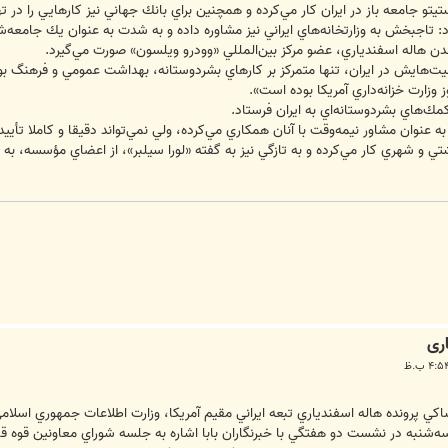
رد: تاجبخش به وزارتخانه‌هاي ايراني نيز مشاوره داده و به شدت به عنوان يك جامعه‌ش
دن هاله اسفندياري، عضو مركز بين‌المللي «وودرو ويلسون» صورت مي‌گيرد.
فعاليت‌هايش در ايران، تنها متمركز بر كارهاي بشردوستانه، بهداشت عمومي و فرهن
 وزارت خزانه‌داري آمريكا بوده است».
 عنوان مشاور نيمه‌وقت با آنان همكاري مي‌كرده، ولي نمي‌تواند دقيقا و كاملا تأيي
 شهري كار مي‌كرده و به تازگي نيز به گفته «لورا سيلبر»، از اعضاي مؤسسه، به كار د
ری
 پرونده هاله اسفندياري تبعه ‌ايراني مقيم آمريكا، وزارت اطلاعات جمهوري اسلامي
‌شنبه در نشست دو هفتگي با خبرنگاران بابا اشاره به جلسه‌ شوراي معاونين قوه‌