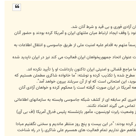
ا
ل
ا
ن آزادی فوری و بی قيد و شرط آنان شد.
ود را وقف ايجاد ارتباط ميان ملتهای ايران و آمريکا کرده بودند و حضور آنان
اً متهم به اقدام عليه امنيت ملی از طريق جاسوسی و انتقال اطلاعات به
عنوان اتحاد جمهوريخواهان ايران فعاليت می کند نيز در ايران ناپديد شده
مراجع قضائی و امنيتی ايران تاکنون بازداشت او را تأييد نکرده اند.
 مطرح شده را تکذيب کرده و نوشته: "ما خانواده شاکری مطمئن هستيم که
، این امتحانی است که او از آن سربلند بیرون خواهد آمد".
 آمريکا در ايران صورت گرفته است را محکوم کرده و خواهان آزادی آنان
خبری کم سابقه ای از کشف شبکه جاسوسی وابسته به سازمانهای اطلاعاتی
تماس می گيرند اعتماد نکنند.
از وضعيت رابرت لوينسون، مأمور بازنشسته پليس فدرال آمريکا (اف بی آی)
 آنها برای 25 روز در مورد ناپدید شدن او سکوت اختیار کرده بودند: "در اين بيست و پنج روز منتظر ماندیم و سخنی نگفتیم مبادا
تفاهم حق نداریم تمام فعاليت های همسرم علی شاکری را در راه شناخت