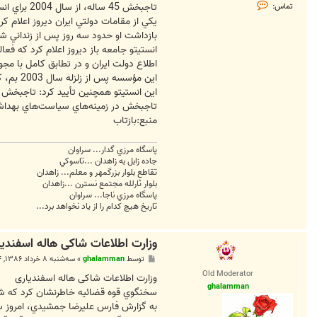
ت
تاجبخش 45 ساله، از سال 2004 براي انستيتو جامعه باز در ايران كار مي‌كرده و همچنين براي بانك جهاني نيز كارهايي را در تهران انجام داده است.
تماس:
م
يكي از مقامات دولتي ايران ديروز اعلام ك
ا
س
بازداشت او حدود سه روز پس از زنداني ش
g
h
انستيتو جامعه باز ديروز اعلام كرد كه 
a
اطلاع دولت ايران و در تطابق كامل با مجوز
l
a
اين مؤسسه پس از زلزله سال 2003 بم، كمك‌هاي بشردوستانه‌اي به ايران فرستاد.
m
اين انستيتو همچنين تأييد كرد: تاجبخش به
m
a
تاجبخش در زمينه‌هاي سياست‌هاي بهداشتي و
n
منبع:بازتاب
پاسگاه مرزي گدار... سراوان
جاده زابل به زاهدان ...تاسوکي
تقاطع بلوار بزرگمهر و معلم... زاهدان
بلوار ثارلله مجتمع نسترن ...زاهدان
پاسگاه مرزي ناجا... سراوان
تاريخ هيچ کدام را از ياد نخواهد برد...
وزارت اطلاعات شاکی هاله اسفنديا
پ
توسط
ghalamman
»
سه‌شنبه ۸ خرداد ۱۳۸۶, ۴:۵۴ ب.ظ
س
Old Moderator
ت
وزارت اطلاعات شاکی هاله اسفندياری
ghalamman
سخنگوي قوه قضائيه خاطرنشان كرد كه شاكي
به گزارش فارس عليرضا جمشيدي، امروز سه