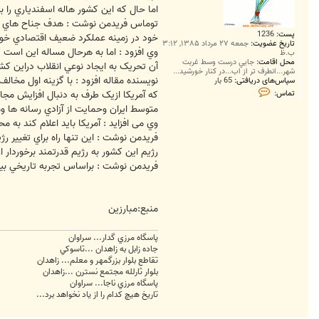
اما حال که اين کشور هاله اسفندياري را ب
توماس فريدمن نوشت : هدف جناح هاي تندر
پست:
1236
خود در زمينه عملکرد ضعيف اقتصادي خو
تاریخ عضویت:
جمعه ۲۷ مرداد ۱۳۸۵, ۳:۱۲
ب.ظ
محل اقامت:
جايي درست وسط غربت
آن تحريک به ايجاد نوعي انقلاب دراين کشور . 2 - اعمال مجازات هاي اقتصادي بيشتر با هدف تغيير رفتار رژيم ايران. 3 - ادامه تماس ها با هدف ازسرگيري روابط ميان
شهر...انطرف تر از اب...در کنار خورشيد...
نويسنده مقاله افزود : با گزينه اول مخا
سپاس‌های دریافتی:
65 بار
ت
که آمريکا ازيک طرف به دنبال افزايش مجاز
تماس:
م
متوسط ايران وحمايت از آزادي رسانه ها وم
ا
س
وي می افزاید : آمريکا بايد اعلام کند به 
g
h
فريدمن نوشت : اين تنها راه براي تغيير ر
a
رژيم اين کشور به رژيم قدرتمند برخوردار
l
a
فريدمن نوشت : براساس تجربه تاريخي بيش
m
m
a
n
منبع:مبارزين
پاسگاه مرزي گدار... سراوان
جاده زابل به زاهدان ...تاسوکي
تقاطع بلوار بزرگمهر و معلم... زاهدان
بلوار ثارلله مجتمع نسترن ...زاهدان
پاسگاه مرزي ناجا... سراوان
تاريخ هيچ کدام را از ياد نخواهد برد...