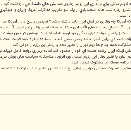
ه اتهام تلاش براي براندازي اين رژيم ازطريق همايش هاي دانشگاهي بازداشت کرد ، ا
و ازبازداشت هاله اسفندياري از يک سو تخريب مذاکرات آمريکا وايران و جلوگيري ا
د است .
 واشنگتن وتهران .
لف است زيرا نمي خواهد عراق ديگري درخاورميانه ايجاد شود. توماس فريدمن نوشت : ا
ات اقتصادي براين کشور باشد وحتي سعي کند با استفاده ازنفوذ خود قيمت نفت خام را
شارکت همه جناح ها ژيم تهران را تغيير دهد يا رفتار اين رژيم را عوض کند .
محض اينکه ايران برنامه هسته اي خود را محدود کند آماده برقراري روابط کامل ديپلم
ژيم ايران يا تغيير رفتار اين رژيم است . وي افزود : متاسفانه سياست هاي بوش در
 از برنامه هسته اي مشکوک تبديل شود.
ترين تغييرات سياسي درايران زماني رخ داده که اين کشور با غرب ارتباط داشته اس