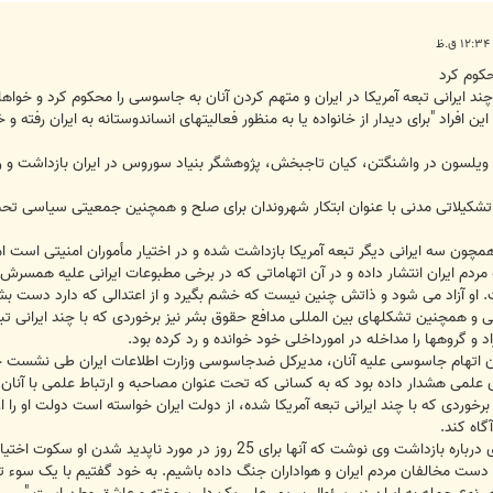
حکوم کرد
 ايرانی تبعه آمريکا در ايران و متهم کردن آنان به جاسوسی را محکوم کرد و خواها
فراد "برای ديدار از خانواده يا به منظور فعاليتهای انساندوستانه به ايران رفته و خ
يلسون در واشنگتن، کيان تاجبخش، پژوهشگر بنياد سوروس در ايران بازداشت و رسم
 تشکيلاتی مدنی با عنوان ابتکار شهروندان برای صلح و همچنين جمعيتی سياسی تحت 
همچون سه ايرانی ديگر تبعه آمريکا بازداشت شده و در اختيار مأموران امنيتی است اما 
دم ايران انتشار داده و در آن اتهاماتی که در برخی مطبوعات ايرانی عليه همسرش
او آزاد می شود و ذاتش چنين نیست که خشم بگیرد و از اعتدالی که دارد دست بشوید
و همچنين تشکلهای بين المللی مدافع حقوق بشر نيز برخوردی که با چند ايرانی تبعه
د و گروهها را مداخله در امورداخلی خود خوانده و رد کرده بود.
دن اتهام جاسوسی عليه آنان، مديرکل ضدجاسوسی وزارت اطلاعات ايران طی نشست 
ای علمی هشدار داده بود که به کسانی که تحت عنوان مصاحبه و ارتباط علمی با آنان 
رخوردی که با چند ايرانی تبعه آمريکا شده، از دولت ايران خواسته است دولت او را 
گاه کند.
خانواده علی شاکری روز جمعه در بیانیه ای درباره بازداشت وی نوشت که
دست مخالفان مردم ايران و هواداران جنگ داده باشیم. به خود گفتیم با يک سوء 