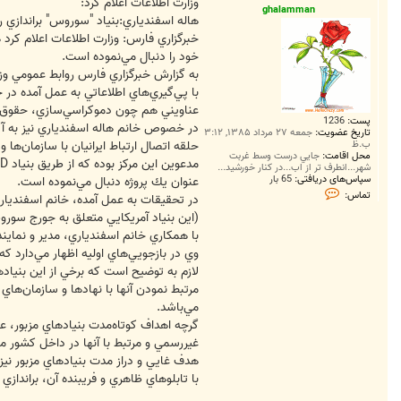
ت
وزارت اطلاعات اعلام كرد:
ghalamman
هاله اسفندياري:بنياد "سوروس" براندازي را
خبرگزاري فارس: وزارت اطلاعات اعلام كرد
خود را دنبال مي‌نموده است.
با پي‌گيري‌هاي اطلاعاتي به عمل آمده 
عناويني هم چون دموكراسي‌سازي، حقوق بشر
پست:
1236
در خصوص خانم هاله اسفندياري نيز به آگا
تاریخ عضویت:
جمعه ۲۷ مرداد ۱۳۸۵, ۳:۱۲
ب.ظ
حلقه اتصال ارتباط ايرانيان با سازمان‌ها
محل اقامت:
جايي درست وسط غربت
شهر...انطرف تر از اب...در کنار خورشيد...
سپاس‌های دریافتی:
65 بار
عنوان يك پروژه دنبال مي‌نموده است.
ت
تماس:
در تحقيقات به عمل آمده، خانم اسفندياري 
م
ا
(اين بنياد آمريكايي متعلق به جورج سور
س
با همكاري خانم اسفندياري، مدير و نماي
g
h
وي در بازجويي‌هاي اوليه اظهار مي‌دارد ك
a
لازم به توضيح است كه برخي از اين بنياد
l
a
مرتبط نمودن آنها با نهادها و سازمان‌هاي
m
مي‌باشد.
m
a
گرچه اهداف كوتاه‌مدت بنيادهاي مزبور، ع
n
غيررسمي و مرتبط با آنها در داخل كشور م
هدف غايي و دراز مدت بنيادهاي مزبور نيز
با تابلوهاي ظاهري و فريبنده آن، براندازي 