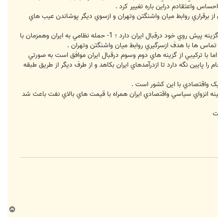
حساس واعتقادم دراين باره تغيير کرد .
ز برقراري روابط ميان واشنگتن وتهران و ازسوي ديگر پوشاندن عيب هاي
وي افزود : اما به هرحال مساله اين است که آمريکا چه رفتاري در قبال ايران بايد داشته باشد ؟ فريدمن پاسخ داد : آمريکا سه گزينه پيش روي خود درقبال ايران دارد ؛ 1- حمله نظامي به ايران وهمزمان با
ما با ترکيبي از گزينه هاي دوم وسوم درقبال ايران موافق است به صورتي
 پايين نگه دارد تا ازدرآمدهاي ايران بکاهد و از طرف ديگر از طريق طبقه
اتيک واقتصادي با اين کشور است .
زمينه انزواي سياسي واقتصادي ايران همراه با قيمت هاي بالاي نفت باعث شد
ت
ب