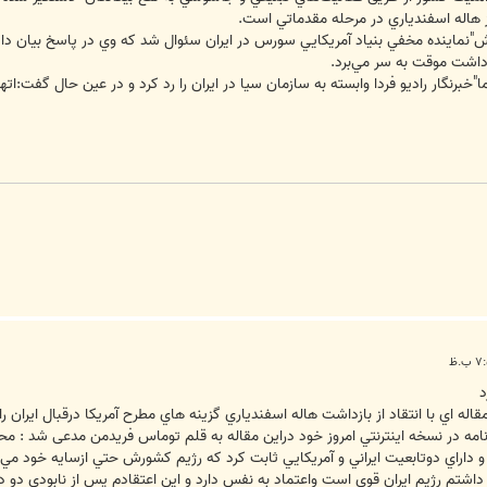
 هاله اسفندياري در مرحله مقدماتي است.
ماينده مخفي بنياد آمريكايي سورس در ايران سئوال شد كه وي در پاسخ بيان داشت: 
زداشت موقت به سر مي‌برد.
برنگار راديو فردا وابسته به سازمان سيا در ايران را رد كرد و در عين حال گفت:ات
د
قاله اي با انتقاد از بازداشت هاله اسفندياري گزينه هاي مطرح آمريکا درقبال ايران را
وزنامه در نسخه اينترنتي امروز خود دراين مقاله به قلم توماس فريدمن مدعی شد : م
راي دوتابعيت ايراني و آمريکايي ثابت کرد که رژيم کشورش حتي ازسايه خود مي 
اد داشتم رژيم ايران قوي است واعتماد به نفس دارد و اين اعتقادم پس از نابودي