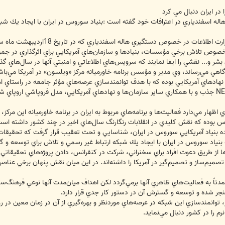
 در ايران دنبال مي كرد
 هاله اسفندياري در اعترافات خود گفته است :بنياد سوروس در ايران با ايجاد يك شب
به گزارش خبرگزاري فارس روابط عم
در خصوص تلاش برخي مؤسسات، بنيادها و سازمان‌هاي آمريكايي براي اثرگذاري در
 و... نقشي را ايفا نمايند كه سرويس‌هاي اطلاعاتي و امنيتي‌‌ آنها در سال‌هاي گ
هي مي‌رساند، وي مدير و مؤسس برنامه خاورميانه مركز «ويلسون» در آمريكا مي‌باشد
 و نهادهاي آمريكايي بوده كه با هدف توانمندسازي عرصه‌هاي مؤثر جامعه در راستاي ا
مدعوين اين مركز بوده كه از طريق بنياد NED جذب و با همكاري ساير سازمان‌ها و نهادهاي آمريكايي، مدل 
اظهار مي‌دارد فعاليت‌ها و برنامه‌هاي مربوط به ايران در برنامه‌ خاورميانه اين 
وس بوده كه نقش كليدي در انقلابات رنگارنگ سال‌هاي اخير در چند كشور داشته است
نده بنياد آمريكايي سوروس در ايران، شناسايي و تحت تعقيب قرار گرفت كه تحقيقا
ه بنياد سوروس در ايران با ايجاد يك شبكه ارتباط غير رسمي و تلاش براي توسعه و گ
ها از طريق دعوت افراد براي سخنراني، شركت در كنفرانس، دادن پروژه‌هاي تحقيقاتي
 تصميم‌ساز و تصميم‌گير در آمريكا را داشته‌اند. در اين ميان نقش پنهان برخي عناص
مدتاً به فعاليت‌هاي ظاهري آنها برمي‌گردد لكن اهداف ميان‌مدت آنها نوعي فرهنگ
نجر شده و توسعه و گسترش آن در دستور كار جدي قرار دارد.
، توانمندسازي اين شبكه در عرصه‌هاي موردنظر و بهره‌گيري از آن در زمان معين در
نرم را در كشور دنبال مي‌نمايد.