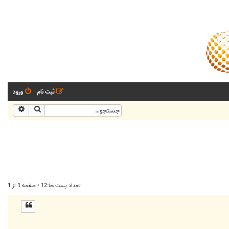
ثبت نام
ورود
جستجو
جستجو
تعداد پست ها:12 • صفحه
1
از
1