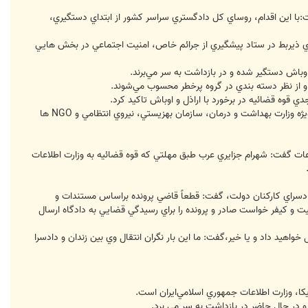
:با اين اقدام، روساي كل دادگستري سراسر كشور از ابتداي دستگيري،
دهاي ذيربط در ستاد پيشگيري از جرائم خاص، امنيت اجتماعي در بخش هايي
 قوه قضائيه در برخورد با اراذل و اوباش تاكيد كرد.
وي همچنين جمع‌آوري معتادان سرگردان در راستاي طرح ارتقا امنيت اجتماعي را خوب توصيف كرد و از دستگاه‌هاي ذيربط به ويژه وزارت بهداشت و درمان، سازمان بهزيستي، نيروي انتظامي و NGO ها
ات گفت: شهرام جزايري عرب طبق مهلتي كه قوه قضائيه به وزارت اطلاعات
 دادسراي كاركنان دولت، گفت: قطعاً قاضي پرونده براساس مستندات و
يت و كيفر خواست صادر و پرونده را براي رسيدگي قضايي به دادگاه ارسال
خواهيد داد و يا خير،‌گفت: ما اين بار نگران انتقال وي بين زندان و دادسرا
، وزارت اطلاعات جمهوري اسلامي‌ايران است.
و در حال حاضر در بازداشت به سر مي برد.