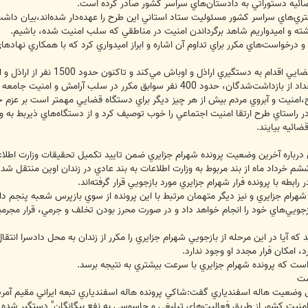
ئيه دستوراتي به دادستان‌هاي سراسر كشور صادر كرده است.
ري‌هاي سراسر كشور مسئوليت ستاد استاني اين طرح را عهده‌دار شده‌اند،بيان داشت
شته و اميدواريم شاهد برگرداندن امنيت در مناطقي كه سلب امنيت شده، باشيم.
درخواست‌هاي مكرر براي تداوم آن اشاره و ابراز اميدواري كرد كه با همكاري نها
 و اوباش مي‌كند و تاكنون حدود 1500 نفر از اراذل و اوباش دستگير شده و در بازداشت به سر مي‌برند.
آرامش و امنيت جامعه و از نظر دسته بندي در گروه پرخطر محسوب مي‌شوند.
امنيت و آبروي مردم بيش از هر چيز ديگر براي دستگاه قضايي مهمتر است بر عزم جدي
ائيه بيايند.
رباره آخرين وضعيت پرونده شهرام جزايري ضمن تاييد تكميل تحقيقات وزارت اطلاع
از شهرام جزايري و نيز ديگر متهمان مرتبط با اين پرونده از سوي بازپرس شعبه پنجم
زجويي‌هاي خود را انجام خواهد داد و در صورت محرز بودن تخلف و جرمي، قرار مجرم
 آيا در اين مرحله از بازجويي شهرام جزايري را مكرر از زندان به محل دادسرا انتقال 
، امكان فرار مجدد او وجود ندارد.
است كه پرونده شهرام جزايري با سرعت بيشتري به نتيجه برسد.
ست
يت هاله اسفندياري گفت:شاكي پرونده هاله اسفندياري تبعه ‌ايراني مقيم آمريكا
ه امنيت كشور از طريق فعاليت‌هاي تبليغي و جاسوسي به نفع بيگانگان" دستگير شده 