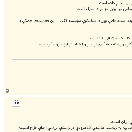
ناس در ايران نيز مورد احترام است.
گ بوده است. «امي ويل»، سخنگوي مؤسسه گفت: «اين فعاليت‌ها همگي با
د كند كه او زنداني شده است.
ر زمينه پيشگيري از ايدز و اعتياد در ايران روي آورده بود.
ب
ا
ل
ا
 ‌ايران است.
 قضاييه به رياست هاشمي شاهرودي در راستاي بررسي اجراي طرح امنيت