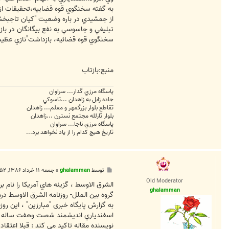
به گفته سخنگوي قوه قضاييه،تحقيقات از
از جمشيدي در باره وضعيت "كيان تاجبخش"ن
تبليغي ‌و جاسوسي به نفع بيگانگان در با
سخنگوي قوه قضائيه، بازداشت"نازي عظيما"خ
منبع:بازتاب
پاسگاه مرزي گدار... سراوان
جاده زابل به زاهدان ...تاسوکي
تقاطع بلوار بزرگمهر و معلم... زاهدان
بلوار ثارلله مجتمع نسترن ...زاهدان
پاسگاه مرزي ناجا... سراوان
تاريخ هيچ کدام را از ياد نخواهد برد...
پ
توسط
ghalamman
»
جمعه ۱۱ خرداد ۱۳۸۶, ۷:۵۲ ب.ظ
س
Old Moderator
ت
الشرق الاوسط ، گزينه هاي آمريکا را نام بر
ghalamman
گروه بين الملل- روزنامه الشرق الاوسط درم
به گزارش پایگاه خبری "مبارزین" ، اين ر
اسفندياري انديشمند شصت وهفت ساله و دا
نويسنده مقاله تاکيد می کند : قبلا اعتق