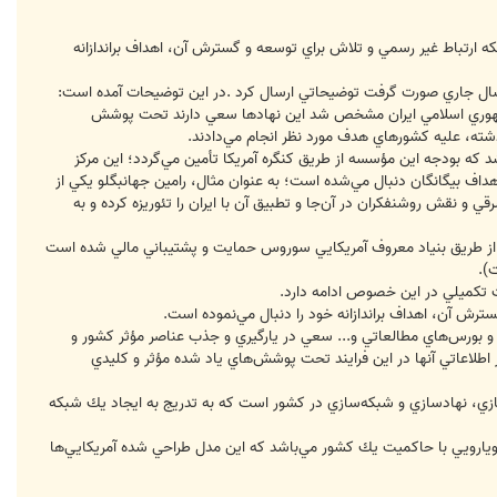
كه ارتباط غير رسمي و تلاش براي توسعه و گسترش آن، اهداف براندازانه
ومي وزارت اطلاعات در خصوص دستگيري هاله اسفندياري كه در تاريخ 18ارديبهشت ماه سال جاري صورت گرفت توضيحاتي ارسال كرد .در اين توضيحات آمده است:
 جمهوري اسلامي ايران مشخص شد اين نهادها سعي دارند تحت پوشش
ذشته، عليه كشورهاي هدف مورد نظر انجام مي‌دادند.
 كه بودجه اين مؤسسه از طريق كنگره آمريكا تأمين مي‌گردد؛ اين مركز
هداف بيگانگان دنبال مي‌شده است؛ به عنوان مثال، رامين جهانبگلو يكي از
فروپاشي اروپاي شرقي و نقش روشنفكران در آن‌جا و تطبيق آن با ايران را تئوريزه كرده و به
مركز، از طريق بنياد معروف آمريكايي سوروس حمايت و پشتيباني مالي شده است
).
ت تكميلي در اين خصوص ادامه دارد.
سترش آن، اهداف براندازانه خود را دنبال مي‌نموده است.
 و بورس‌هاي مطالعاتي و... سعي در يارگيري و جذب عناصر مؤثر كشور و
ر اطلاعاتي آنها در اين فرايند تحت پوشش‌هاي ياد شده مؤثر و كليدي
‌سازي، نهادسازي و شبكه‌سازي در كشور است كه به تدريج به ايجاد يك شبكه
 رويارويي با حاكميت يك كشور مي‌باشد كه اين مدل طراحي شده آمريكايي‌ها