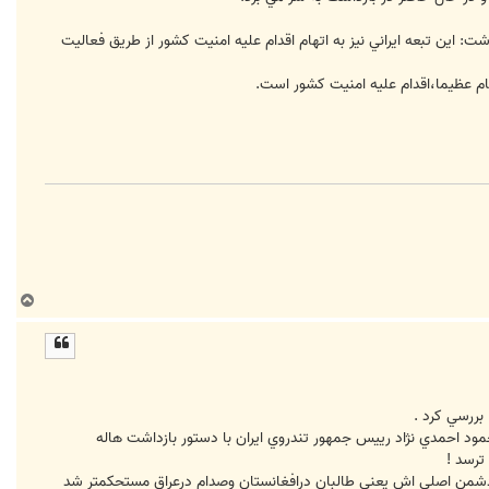
اين تبعه ايراني نيز به اتهام اقدام عليه امنيت كشور از طريق فعاليت
هام عظيما،اقدام عليه امنيت كشور است.
ب
ا
ل
ا
 بررسي کرد .
حمود احمدي نژاد ریيس جمهور تندروي ايران با دستور بازداشت هاله
ترسد !
 دو دشمن اصلي اش يعني طالبان درافغانستان وصدام درعراق مستحکمتر شد