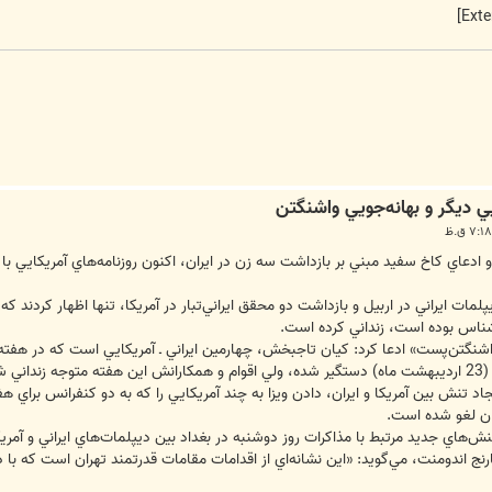
يي ديگر و بهانه‌جويي واشنگتن
و ادعاي كاخ سفيد مبني بر بازداشت سه زن در ايران، اكنون روزنامه‌هاي آمريكايي ب
مات ايراني در اربيل و بازداشت دو محقق ايراني‌تبار در آمريكا، تنها اظهار كردند كه
شناس بوده است، زنداني كرده است.
شنگتن‌پست» ادعا كرد: كيان تاجبخش، چهارمين ايراني ـ آمريكايي است كه در هفته‌ه
اد تنش بين آمريكا و ايران، دادن ويزا به چند آمريكايي را كه به دو كنفرانس براي 
يران لغو شده است.
‌هاي جديد مرتبط با مذاكرات روز دوشنبه در بغداد بين ديپلمات‌هاي ايراني و آمري
 اندومنت، مي‌گويد: «اين نشانه‌اي از اقدامات مقامات قدرتمند تهران است كه با د