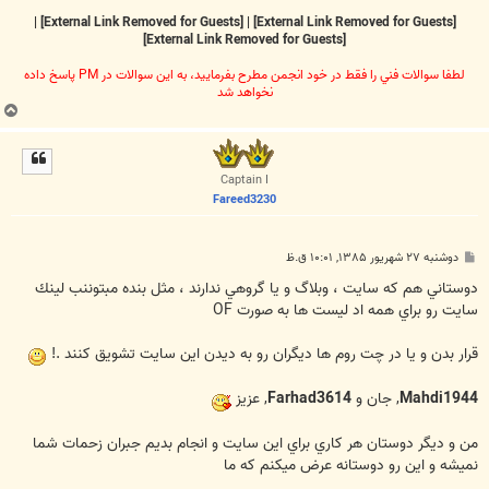
|
[External Link Removed for Guests]
|
[External Link Removed for Guests]
[External Link Removed for Guests]
لطفا سوالات فني را فقط در خود انجمن مطرح بفرماييد، به اين سوالات در PM پاسخ داده
نخواهد شد
ب
ا
ل
ا
Captain I
Fareed3230
پ
دوشنبه ۲۷ شهریور ۱۳۸۵, ۱۰:۰۱ ق.ظ
س
ت
دوستاني هم كه سايت ، وبلاگ و يا گروهي ندارند ، مثل بنده مبتوننب لينك
سايت رو براي همه اد ليست ها به صورت OF
قرار بدن و يا در چت روم ها ديگران رو به ديدن اين سايت تشويق كنند .!
Mahdi1944
, جان و
Farhad3614
, عزيز
من و ديگر دوستان هر كاري براي اين سايت و انجام بديم جبران زحمات شما
نميشه و اين رو دوستانه عرض ميكنم كه ما