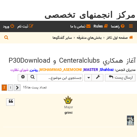
مرکز انجمنهای تخصصی
راهنما
Rules
تماس با ما
ثبت نام
ورود
ج
صفحه اول تالار
بخش‌‌هاي متفرقه
ساير گفتگوها
س
ت
آغاز همکاري Centeralclubs و P30Download
ج
و
مدیران انجمن:
Shahbaz
,
MASTER
,
MOHAMMAD_ASEMOONI
,
رونین
,
شوراي نظارت
جستجو
جستجوی پیش
ارسال پست
2
تعداد پست ها:15
1
قبلی
Major
grimi