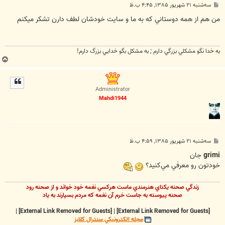
پ
سه‌شنبه ۲۱ شهریور ۱۳۸۵, ۴:۴۵ ب.ظ
س
ت
من هم از همه دوستاني که به ما و سايت خودشان لطف دارن تشکر ميکنم
به خدا نگو مشكلي بزرگي دارم ; به مشكل بگو خدايي بزرگ دارم!
ب
ا
ل
ا
Administrator
Mahdi1944
پ
سه‌شنبه ۲۱ شهریور ۱۳۸۵, ۴:۵۹ ب.ظ
س
ت
grimi
جان
خودتون رو معرفي مي‌كنيد؟
زندگي صحنه يکتاي هنرمندي ماست هرکسي نغمه خود خواند و از صحنه رود
صحنه پيوسته به جاست خرم آن نغمه که مردم بسپارند به ياد
|
[External Link Removed for Guests]
|
[External Link Removed for Guests]
مجله الکترونيکي سنترال کلابز