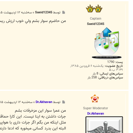
پ
توسط
Saeid12345
»
سه‌شنبه ۱۲ اردیبهشت ۱۳۸۵, ۷:۰۹ ب.ظ
س
Captain
ت
من حاضرم سوار بشم ولي خوب ارزش ريسک
Saeid12345
پست:
1790
تاریخ عضویت:
یک‌شنبه ۶ فروردین ۱۳۸۵,
۳:۴۹ ب.ظ
سپاس‌های ارسالی:
8 بار
سپاس‌های دریافتی:
258 بار
پ
توسط
Dr.Akhavan
»
سه‌شنبه ۱۲ اردیبهشت ۱۳۸۵, ۱۰:۰۴ ب.ظ
س
Super Moderator
ت
من عمرا سوار این مزخرفات بشم
Dr.Akhavan
جرات داشتن به اینا نیست. این کارا حماقت
مثل اینکه من بگم اگر جرات داری با هواپ
البته این بدرد کسانی میخوره که ادعا دا