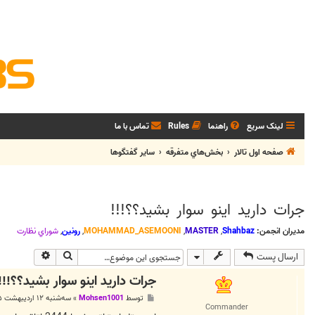
لینک سریع
راهنما
Rules
تماس با ما
صفحه اول تالار
بخش‌‌هاي متفرقه
ساير گفتگوها
جرات داريد اينو سوار بشيد؟؟!!!
مدیران انجمن:
Shahbaz
,
MASTER
,
MOHAMMAD_ASEMOONI
,
رونین
,
شوراي نظارت
جستجو
جستجوی پی
ارسال پست
جرات داريد اينو سوار بشيد؟؟!!!
پ
توسط
Mohsen1001
»
سه‌شنبه ۱۲ اردیبهشت ۱۳۸۵, ۳:۲۰ ب.ظ
س
Commander