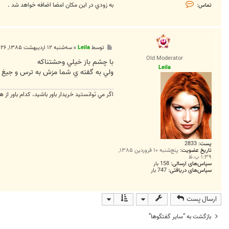
ت
به زودي در اين مكان امضا اضافه خواهد شد .
تماس:
م
ا
س
F
a
r
پ
توسط
Leila
»
سه‌شنبه ۱۲ اردیبهشت ۱۳۸۵, ۱۱:۲۶ ب.ظ
e
س
e
Old Moderator
ت
با چشم باز خيلي وحشتناكه
d
Leila
3
ولي به گفته ي شما مزش به ترس و جيغ
2
3
0
اگر مي توانستيد خريدار باور باشيد، كدام باور از ه
پست:
2833
تاریخ عضویت:
پنج‌شنبه ۱۰ فروردین ۱۳۸۵,
۱:۳۹ ب.ظ
سپاس‌های ارسالی:
158 بار
سپاس‌های دریافتی:
747 بار
ارسال پست
بازگشت به “ساير گفتگوها”