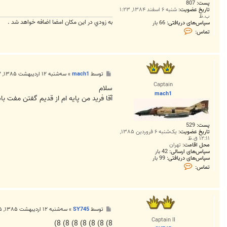
پست:
807
تاریخ عضویت:
شنبه ۶ اسفند ۱۳۸۴, ۱:۲۳
ب.ظ
به زودي در اين مكان امضا اضافه خواهد شد .
سپاس‌های دریافتی:
66 بار
ت
تماس:
م
ا
س
F
a
r
پ
توسط
mach1
»
سه‌شنبه ۱۲ اردیبهشت ۱۳۸۵, ۳:۵۲ ب.ظ
e
س
e
Captain
ت
سلام
d
mach1
3
آقا فريد من پايه ام از قديم گفتن مفت 
2
3
0
پست:
529
تاریخ عضویت:
یک‌شنبه ۶ فروردین ۱۳۸۵,
۱۲:۱۱ ق.ظ
محل اقامت:
تهران
سپاس‌های ارسالی:
42 بار
سپاس‌های دریافتی:
99 بار
ت
تماس:
م
ا
س
m
a
c
پ
توسط
SY745
»
سه‌شنبه ۱۲ اردیبهشت ۱۳۸۵, ۶:۰۵ ب.ظ
h
س
1
Captain II
ت
8) 8) 8) 8) 8) 8) 8)