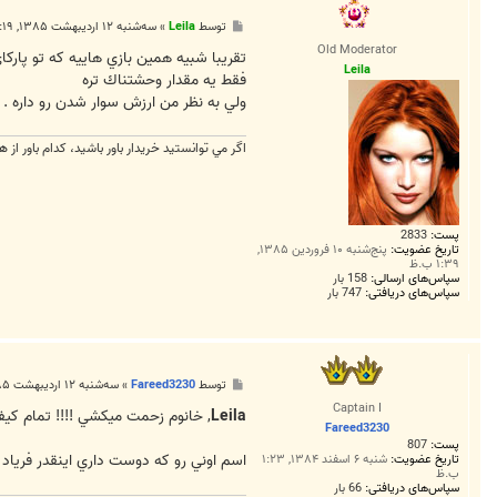
u
3
پ
توسط
Leila
»
سه‌شنبه ۱۲ اردیبهشت ۱۳۸۵, ۱۱:۱۹ ب.ظ
4
س
Old Moderator
ت
تقريبا شبيه همين بازي هاييه كه تو پاركا
Leila
فقط يه مقدار وحشتناك تره
ولي به نظر من ارزش سوار شدن رو داره .
اگر مي توانستيد خريدار باور باشيد، كدام باور از ه
پست:
2833
تاریخ عضویت:
پنج‌شنبه ۱۰ فروردین ۱۳۸۵,
۱:۳۹ ب.ظ
سپاس‌های ارسالی:
158 بار
سپاس‌های دریافتی:
747 بار
پ
توسط
Fareed3230
»
سه‌شنبه ۱۲ اردیبهشت ۱۳۸۵, ۱۱:۱۹ ب.ظ
س
Captain I
ت
Leila
, خانوم زحمت ميكشي !!!! تمام كيف
Fareed3230
پست:
807
اسم اوني رو كه دوست داري اينقدر فرياد 
تاریخ عضویت:
شنبه ۶ اسفند ۱۳۸۴, ۱:۲۳
ب.ظ
سپاس‌های دریافتی:
66 بار