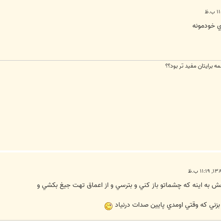
ي خودمونه
مه برايتان مفيد تر بود؟؟
ش به اينه كه چشماتو باز كني و بترسي و از اعماق تهت جيغ بكشي و
بزني كه وقتي اومدي پايين صدات درنياد