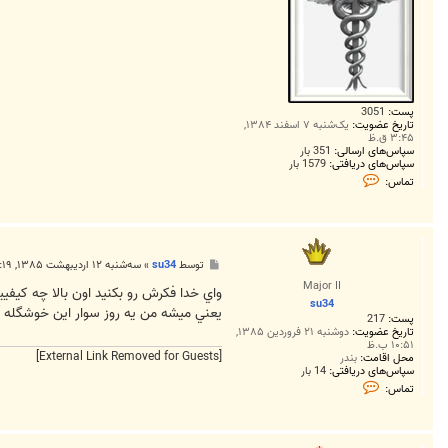
پست:
3051
تاریخ عضویت:
یک‌شنبه ۷ اسفند ۱۳۸۴,
۳:۴۵ ق.ظ
سپاس‌های ارسالی:
351 بار
سپاس‌های دریافتی:
1579 بار
ت
تماس:
م
ا
س
D
r
.
پ
توسط
su34
»
سه‌شنبه ۱۲ اردیبهشت ۱۳۸۵, ۱۰:۱۹ ب.ظ
A
س
k
Major II
ت
واي خدا فکرش رو بکنيد اون بالا چه کيفييييي
h
su34
a
يعني ميشه من يه روز سوار اين خوشگله
پست:
217
v
a
تاریخ عضویت:
دوشنبه ۲۱ فروردین ۱۳۸۵,
۱۰:۵۱ ب.ظ
n
[External Link Removed for Guests]
محل اقامت:
بندر
سپاس‌های دریافتی:
14 بار
ت
تماس:
م
ا
س
s