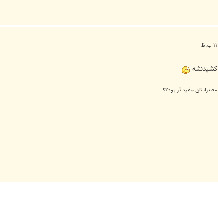
 كشيدنشه
مه برايتان مفيد تر بود؟؟