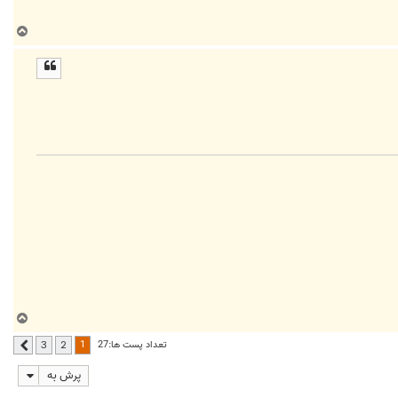
ب
ا
ل
ا
ب
ا
1
تعداد پست ها:27
3
2
بعدی
ل
ا
پرش به