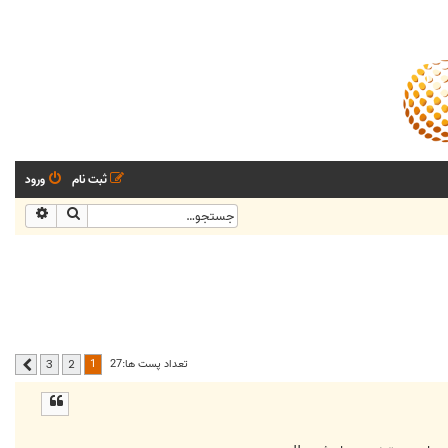
ثبت نام
ورود
جستجو
جستجو
1
تعداد پست ها:27
3
2
بعدی