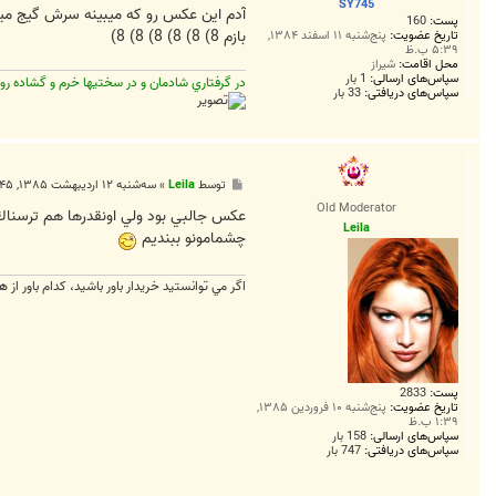
SY745
آدم اين عکس رو که ميبينه سرش گيج مير
پست:
160
بازم 8) 8) 8) 8) 8) 8)
تاریخ عضویت:
پنج‌شنبه ۱۱ اسفند ۱۳۸۴,
۵:۳۹ ب.ظ
محل اقامت:
شيراز
سپاس‌های ارسالی:
1 بار
در گرفتاري شادمان و در سختيها خرم و گشاده رو 
سپاس‌های دریافتی:
33 بار
پ
توسط
Leila
»
سه‌شنبه ۱۲ اردیبهشت ۱۳۸۵, ۶:۴۵ ب.ظ
س
Old Moderator
ت
عكس جالبي بود ولي اونقدرها هم ترسناك 
Leila
چشمامونو ببنديم
اگر مي توانستيد خريدار باور باشيد، كدام باور از ه
پست:
2833
تاریخ عضویت:
پنج‌شنبه ۱۰ فروردین ۱۳۸۵,
۱:۳۹ ب.ظ
سپاس‌های ارسالی:
158 بار
سپاس‌های دریافتی:
747 بار