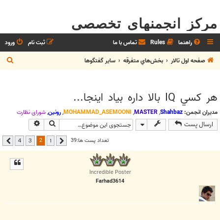
مرکز انجمنهای تخصصی
راهنما
Rules
تماس با ما
ثبت نام
ورود
ج
صفحه اول تالار
بخش‌‌هاي متفرقه
ساير گفتگوها
س
ت
هر کسي IQ بالا داره بياد اينجا...
ج
و
مدیران انجمن:
Shahbaz
,
MASTER
,
MOHAMMAD_ASEMOONI
,
رونین
,
شوراي نظارت
جستجو
جستجوی پیشر
ارسال پست
2
تعداد پست ها:39
4
3
1
قبلی
بعدی
Incredible Poster
Farhad3614