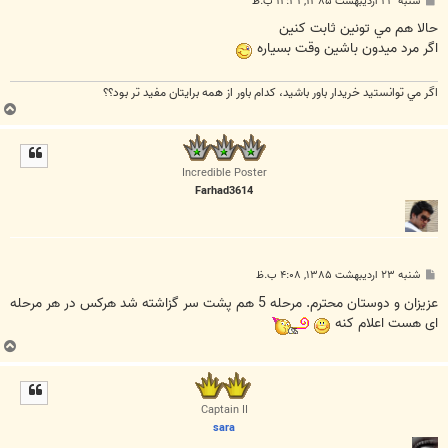
شنبه ۲۳ اردیبهشت ۱۳۸۵, ۱۲:۳۱ ب.ظ
س
ت
حالا هم مي تونين ثابت كنين
اگر مرد ميدون باشين وقت بسياره
اگر مي توانستيد خريدار باور باشيد، كدام باور از همه برايتان مفيد تر بود؟؟
ب
ا
ل
ا
Incredible Poster
Farhad3614
پ
شنبه ۲۳ اردیبهشت ۱۳۸۵, ۴:۰۸ ب.ظ
س
ت
عزیزان و دوستان محترم. مرحله 5 هم پشت سر گزاشته شد هرکس در هر مرحله
ای هست اعلام کنه
ب
ا
ل
ا
Captain II
sara