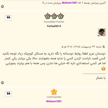
آخرین ويرايش توسط 1 on
Mohsen1001
, ويرايش شده در 0.
ب
ا
ل
ا
Incredible Poster
Farhad3614
پ
شنبه ۲۳ اردیبهشت ۱۳۸۵, ۱۲:۱۷ ق.ظ
س
ت
دوستان عزيز لطفا روابط دوستانه را نگه داريد به مسائل كوچيك زياد توجه نكنيد
كسي قصد ناراحت كردن كسي را نداره همه باهوشند حالا يكي بيشتر يكي كمتر
اما هر كسي استعدادي داره كه خيلي ها ندارن پس همه با هم برابرند يجورايي
........................
با تشكر
ب
ا
ل
ا
Commander
Mohsen1001