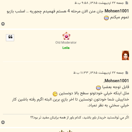
پ
جمعه ۲۲ اردیبهشت ۱۳۸۵, ۹:۵۸ ب.ظ
س
ت
Mohsen1001
جان منن الان مرحله 4 هستم فهميدم چجوريه .. امشب بازيو
تموم ميكنم
ب
ا
ل
ا
Old Moderator
Leila
پ
جمعه ۲۲ اردیبهشت ۱۳۸۵, ۱۱:۳۳ ب.ظ
س
ت
,
Mohsen1001
قابل توجه بعضيا
مثل اينكه خيلي خودتونو سطح بالا دونستين
خداييش شما خودتون تونستين تا اخر بازي برين البته اگرم رفته باشين كار
خيلي سختي به نظر نمياد.
اگر مي توانستيد خريدار باور باشيد، كدام باور از همه برايتان مفيد تر بود؟؟
ب
ا