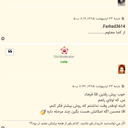
پ
شنبه ۲۳ اردیبهشت ۱۳۸۵, ۸:۱۹ ب.ظ
س
ت
,
Farhad3614
از کجا معلوم...............
ب
ا
ل
ا
Old Moderator
Leila
پ
شنبه ۲۳ اردیبهشت ۱۳۸۵, ۱۱:۴۷ ب.ظ
س
ت
خوب پيش رفتين اقا فرهاد
من كه اولاي راهم
البته اونقدر وقت نداشتم كه روش بيشتر فكر كنم.
اقا محسن اگه امكانش هست بگين چند مرحله داره
اگر مي توانستيد خريدار باور باشيد، كدام باور از همه برايتان مفيد تر بود؟؟