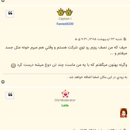
ب
ا
ل
ا
Captain I
Fareed3230
پ
شنبه ۲۳ اردیبهشت ۱۳۸۵, ۹:۳۱ ق.ظ
س
ت
حيف كه من نصف روزم رو توي شركت هستم و وقتي هم ميرم خونه مثل جسد
ميفتم و ...
وگرنه بهتون ميگفتم كه با يه من ماست چند تن دوغ ميشه درست كرد
به زودي در اين مكان امضا اضافه خواهد شد .
ب
ا
ل
ا
Old Moderator
Leila
پ