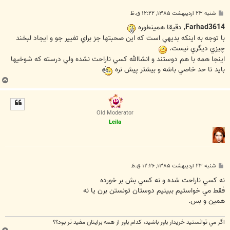
پ
شنبه ۲۳ اردیبهشت ۱۳۸۵, ۱۲:۲۲ ق.ظ
س
ت
Farhad3614
, دقيقا همينطوره
با توجه به اينکه بديهي است که اين صحبتها جز براي تغيير جو و ايجاد لبخند
چيزي ديگري نيست.
اينجا همه با هم دوستند و انشاالله کسي ناراحت نشده ولي درسته که شوخيها
بايد تا حد خاصي باشه و بيشتر پيش نره
ب
ا
ل
ا
Old Moderator
Leila
پ
شنبه ۲۳ اردیبهشت ۱۳۸۵, ۱۲:۲۶ ق.ظ
س
ت
نه كسي ناراحت شده و نه كسي بش بر خورده
فقط مي خواستيم ببينيم دوستان تونستن برن يا نه
همين و بس.
اگر مي توانستيد خريدار باور باشيد، كدام باور از همه برايتان مفيد تر بود؟؟