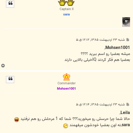
ل
ا
Captain II
sara
پ
شنبه ۲۳ اردیبهشت ۱۳۸۵, ۱۲:۱۲ ق.ظ
س
ت
,
Mohsen1001
میشه بعضیا رو اسم ببرید ؟؟؟؟
بعضیا هم فکر کردند IQخیلی بالایی دارند
ب
ا
ل
ا
Commander
Mohsen1001
پ
شنبه ۲۳ اردیبهشت ۱۳۸۵, ۱۲:۱۴ ق.ظ
س
ت
,
Leila
حالا شما چرا حرسش رو ميخوريد؟؟؟ شما که 1 مرحلش رو هم نرفتيد
sara
,نه اون بعضيا خودشون ميفهمند