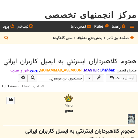
مرکز انجمنهای تخصصی
راهنما
Rules
تماس با ما
ثبت نام
ورود
ج
صفحه اول تالار
بخش‌‌هاي متفرقه
ساير گفتگوها
س
ت
هجوم كلاهبرداران اينترنتي به ايميل كاربران ايراني
ج
و
مدیران انجمن:
Shahbaz
,
MASTER
,
MOHAMMAD_ASEMOONI
,
رونین
,
شوراي نظارت
جستجو
جستجوی پیش
ارسال پست
تعداد پست ها:1 • صفحه
1
از
1
Major
grimi
هجوم كلاهبرداران اينترنتي به ايميل كاربران ايراني