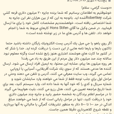
پ
پنج‌شنبه ۸ شهریور ۱۳۸۶, ۴:۴۸ ب.ظ
س
ت
«دوست گرامي، سلام!
خوشوقتيم به اطلاعتان برسانيم كه شما برنده جايزه ٢٠ ميليون دلاري قرعه كشي
شركت Robertkeyشده ايد. باتوجه به اين كه از بين هزاران نفر اين جايزه به
شما اختصاص يافته است، خواهشمنديم مشخصات كامل خود را براي ما ارسال
فرماييد. در ضمن وكيل ما آقاي Hons Stifen كارهاي مربوط به شما را انجام
خواهد داد. تلفن ها و آدرس هاي ما در زير نوشته شده است.»
اگر روي ياهو يا جي ميل يك آدرس پست الكترونيك رايگان داشته باشيد حتما
تاكنون بارها و بارها نامه هايي از اين دست را دريافت كرده ايد. خدا را شكر كه
در كشور ما كارت هاي هوشمند اعتباري هنوز رايج نشده است وگرنه معلوم نبود
سالانه چند صد ميليون دلار پول مردم از اين طريق به باد مي رفت!
هر روزه ميليون ها پيام، مشابه اين محتوا، به ايميل افراد ارسال مي شود. ارسال
كننده ها مدعي هستند كه از سوي يك شركت آفريقايي، آسيايي يا اروپايي
تماس مي گيرند، وب سايت معرفي مي كنند، آدرس و تلفن مي دهند وحتي در
مراحل اول براي جلب توجه فقط از شما مي خواهند وارد سايتشان شويد و
شماره سريال و كدي را كه خود آنها به شما داده اند، وارد سيستم كنيد، بعد براي
شما تاريخ مراجعه تعيين مي كنند، هتل رزرو مي كنند، بليت هواپيما مي گيرند
تا در مراسم اعلام برندگان به شخصه حضور يابيد و جايزه چند ميليون دلاري
خود را دريافت كنيد، تنها در مراحل پاياني است كه از شما مي خواهند مبلغ
اندكي در حد ١٠٠ تا ٥٠٠ دلار به منظور تشريفات گمرگي يا مالياتي به آنها بپردازيد
و نقطه شروع كلاهبرداري دقيقا همين جاست.