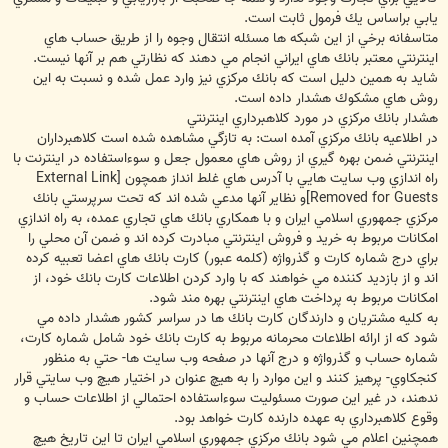
يابي براساس يك فرمول ثابت است.
متاسفانه برخي از اين شبكه ها مسئله انتقال وجوه را از طريق حساب هاي
اينترنتي معتبر بانك هاي ايراني انجام مي دهند كه نظارتي هم بر آنها نيست.
شايد به همين دليل است كه بانك مركزي نيز وارد عمل شده و نسبت به اين
روش هاي مشكوك هشدار داده است.
هشدار بانك مركزي در مورد كلاهبرداري اينترنتي
در اطلاعيه بانك مركزي آمده است: به تازگي مشاهده شده است كلاهبرداران
اينترنتي ضمن بهره گيري از روش هاي معمول جعل و سوءاستفاده در اينترنت با
راه اندازي وب سايت هايي با آدرس هاي غلط انداز همچون
[External Link
Removed for Guests]
و نظاير آنها مدعي شده اند كه تحت سرپرستي بانك
مركزي جمهوري اسلامي ايران و با همكاري بانك هاي تجاري عمده، به راه اندازي
امكانات مربوط به خريد و فروش اينترنتي مبادرت كرده اند و ضمن آن محلي را
براي درج شماره كارت و گذرواژه (كلمه عبور) كارت بانك هاي اعضا تعبيه كرده
اند و از بازديد كننده مي خواهند كه با وارد كردن اطلاعات كارت بانك خود، از
امكانات مربوط به پرداخت هاي اينترنتي بهره مند شود.
به كليه مشتريان و دارندگان كارت بانك ها در سراسر كشور هشدار داده مي
شود كه از ارائه اطلاعات محرمانه مربوط به كارت بانك خود شامل شماره كارت،
شماره حساب و گذرواژه و درج آنها در صفحه وب سايت ها- حتي به منظور
كنجكاوي- پرهيز كنند و اين موارد را به هيچ عنوان در اختيار هيچ وب سايتي قرار
ندهند، در غير اين صورت مسئوليت سوءاستفاده احتمالي از اطلاعات حساب و
وقوع كلاهبرداري به عهده دارنده كارت خواهد بود.
همچنين اعلام مي شود بانك مركزي جمهوري اسلامي ايران تا اين تاريخ هيچ