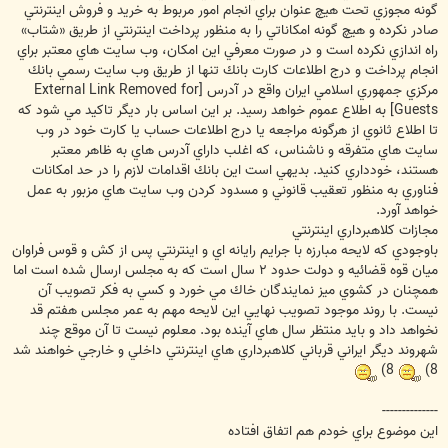
گونه مجوزي تحت هيچ عنوان براي انجام امور مربوط به خريد و فروش اينترنتي
صادر نكرده و هيچ گونه امكاناتي را به منظور پرداخت اينترنتي از طريق «شتاب»
راه اندازي نكرده است و در صورت معرفي اين امكان، وب سايت هاي معتبر براي
انجام پرداخت و درج اطلاعات كارت بانك تنها از طريق وب سايت رسمي بانك
مركزي جمهوري اسلامي ايران واقع در آدرس
[External Link Removed for
Guests]
به اطلاع عموم خواهد رسيد. بر اين اساس بار ديگر تاكيد مي شود كه
تا اطلاع ثانوي از هرگونه مراجعه يا درج اطلاعات حساب يا كارت خود در وب
سايت هاي متفرقه و ناشناس، كه اغلب داراي آدرس هاي به ظاهر معتبر
هستند، خودداري كنيد. بديهي است اين بانك اقدامات لازم را در حد امكانات
فناوري به منظور تعقيب قانوني و مسدود كردن وب سايت هاي مزبور به عمل
خواهد آورد.
مجازات كلاهبرداري اينترنتي
باوجودي كه لايحه مبارزه با جرايم رايانه اي و اينترنتي پس از كش و قوس فراوان
ميان قوه قضائيه و دولت حدود ٢ سال است كه به مجلس ارسال شده است اما
همچنان در كشوي ميز نمايندگان خاك مي خورد و كسي به فكر تصويب آن
نيست. با روند موجود تصويب نهايي اين لايحه مهم به عمر مجلس هفتم قد
نخواهد داد و بايد منتظر سال هاي آينده بود. معلوم نيست تا آن موقع چند
شهروند ديگر ايراني قرباني كلاهبرداري هاي اينترنتي داخلي و خارجي خواهند شد
8)
8)
--------------
اين موضوع براي خودم هم اتفاق افتاده