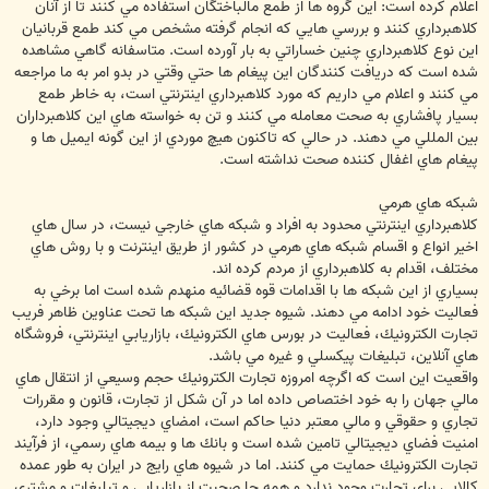
اعلام كرده است: اين گروه ها از طمع مالباختگان استفاده مي كنند تا از آنان
كلاهبرداري كنند و بررسي هايي كه انجام گرفته مشخص مي كند طمع قربانيان
اين نوع كلاهبرداري چنين خساراتي به بار آورده است. متاسفانه گاهي مشاهده
شده است كه دريافت كنندگان اين پيغام ها حتي وقتي در بدو امر به ما مراجعه
مي كنند و اعلام مي داريم كه مورد كلاهبرداري اينترنتي است، به خاطر طمع
بسيار پافشاري به صحت معامله مي كنند و تن به خواسته هاي اين كلاهبرداران
بين المللي مي دهند. در حالي كه تاكنون هيچ موردي از اين گونه ايميل ها و
پيغام هاي اغفال كننده صحت نداشته است.
شبكه هاي هرمي
كلاهبرداري اينترنتي محدود به افراد و شبكه هاي خارجي نيست، در سال هاي
اخير انواع و اقسام شبكه هاي هرمي در كشور از طريق اينترنت و با روش هاي
مختلف، اقدام به كلاهبرداري از مردم كرده اند.
بسياري از اين شبكه ها با اقدامات قوه قضائيه منهدم شده است اما برخي به
فعاليت خود ادامه مي دهند. شيوه جديد اين شبكه ها تحت عناوين ظاهر فريب
تجارت الكترونيك، فعاليت در بورس هاي الكترونيك، بازاريابي اينترنتي، فروشگاه
هاي آنلاين، تبليغات پيكسلي و غيره مي باشد.
واقعيت اين است كه اگرچه امروزه تجارت الكترونيك حجم وسيعي از انتقال هاي
مالي جهان را به خود اختصاص داده اما در آن شكل از تجارت، قانون و مقررات
تجاري و حقوقي و مالي معتبر دنيا حاكم است، امضاي ديجيتالي وجود دارد،
امنيت فضاي ديجيتالي تامين شده است و بانك ها و بيمه هاي رسمي، از فرآيند
تجارت الكترونيك حمايت مي كنند. اما در شيوه هاي رايج در ايران به طور عمده
كالايي براي تجارت وجود ندارد و همه جا صحبت از بازاريابي و تبليغات و مشتري