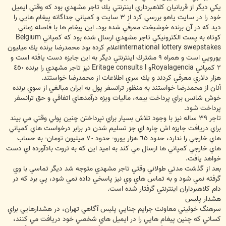
يكي ديگر از قربانيان كلاهبرداري اينترنتي يك تاجر مشهدي بود كه وقتي ايميل
خود را در سايت ياهو بررسي كرد از ٣ سايت و كمپاني جداگانه پيغام هايي را
ديد كه در آن برنده خوشبخت معرفي شده بود. اين پيغام ها با فاصله زماني
كوتاه به پست الكترونيكي تاجر مشهدي ارسال شده بود كه كمپاني Belgium
international lottery swepstakesاعلام كرده بود محمدرضا برنده يك ميليون
يورويي است و همراه ٩ مشترك اينترنتي ديگر به اين جايزه دست يافته است و
٢ كمپاني Royalagenciaو Eritage consults l نيز تاجر مشهدي را برنده ٤٥٠
هزار دلاري معرفي كردند و يك سري اطلاعات از محمدرضا خواستند.
آنان از محمدرضا خواستند به منظور ترانسفر پول به ايران مبالغي از سوي برنده
خوش شانس براي پرداخت بيمه، ماليات ويژه درآمدهاي اتفاقي و حق ترانسفر
پرداخت شود.
تاجر ٣٩ ساله نيز با وجود تلاش بسيار براي نپرداختن چنين پولي وقتي مي بيند
براي دريافت جايزه اش چاره اي جز تسليم شدن در برابر درخواست هاي كمپاني
هاي خارجي را ندارد، حدود ٦٥ هزار يورو- حدود ٧٠ ميليون تومان- به حساب
هاي خارجي كمپاني ها ارسال مي كند به اميد اين كه به ثروت بادآورده اي دست
خواهد يافت.
بعد از گذشت مدتي طولاني وقتي تاجر مشهدي متوجه شد ديگر تماسي با وي
گرفته نمي شود و به تماس هاي وي نيز پاسخي داده نمي شود، پي برد كه در
دام كلاهبرداران اينترنتي گرفتار شده است.
هشدار پليس
سرهنگ خوئيني معاونت جرايم جنايي پليس آگاهي تهران، در هشدارهايي براي
كساني كه چنين پيغام هايي را در ايميل هاي شخصي خود دريافت مي كنند،