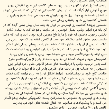
اقدامات پليس اينترپل ايران
پليس اينترپل ايران اكنون در برابر پرونده هاي كلاهبرداري هاي اينترنتي برون
مرزي فراواني قرار گرفته است. در روش كلاهبرداري اينترنتي كه شبكه هاي تبهكار
با اغفال طعمه هاي خود، پول هاي ميليوني به جيب مي زنند، هيچ ردپايي از
عاملان كلاهبرداري هاي اينترنتي برجاي نمي ماند.
نخستين پرونده كلاهبرداري اينترنتي در ايران به چند سال پيش برمي گردد كه در
آن يك مرد ايراني وقتي ايميل خودش را در سايت ياهو باز كرد به پيغام شادي
بخشي برخورد. دختري كه خود را ماريا باخ معرفي كرده بود با ادعاي اين كه دختر
نخست وزير سابق كشور بوكينافاسو است از گنجي گفته بود كه مرد ايراني مي
توانست نيمي از آن را در اختيار داشته باشد. ماريا، در پيغام ايميلي اش اعلام
كرده بود دختري تنها و مجرد است و با مرگ پدرش شرايطي پيدا كرده است كه
نمي تواند به بوركينافاسو برود و مي خواهد مرد ايراني به عنوان وكيل وي به
كشورشان برود و ثروت افسانه اي به جاي مانده از پدر را از بوركينافاسو خارج
كند. بدين ترتيب، وقتي با درخواست هاي ظاهرا قانوني ماريا، مرد ايراني پول
ميليوني را به حساب وي در بانك هاي خارجي واريز كرد تا او بتواند با پرداخت
ماليات گنج خود در بوركينافاسو، شرايط انتقال آن را به ايران فراهم كند، تماس
بين ماريا و مرد ايراني به طور ناگهاني قطع شد تا اين كه پرده از راز كلاهبرداري
اينترنتي برداشته شد. ماجراي اين كلاهبرداري اينترنتي در اداره جرايم رايانه اي
پليس آگاهي تهران تحت بررسي قرار گرفت و تيم تحقيق با بيشتر شدن پرونده
هاي مشابهي پي برد كه گروه سازمان يافته اي در سطح گسترده اي به ارسال
پيغام هاي اينترنتي به خصوص به مشتركان پست الكترونيكي سايت ياهو اقدام
مي كنند و با پيشنهادهاي ميليوني به اغفال طعمه هاي خود مي پردازند.
كلاهبرداري ٧٠ ميليون توماني از تاجر مشهدي