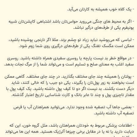
‏- یک کلاه خوب همیشه به کارتان می‌آید.‏
‏- اگر به محیط های جنگی می‌روید حواس‌تان باشد اشتباهی کاپشن‌تان شبیه
یونیفرم یکی از طرف‌های درگیر ‏‏‏نباشد.‏
‏- لباسی که می‌پوشید نباید زیاد تو چشم بزند. مثلا اگر نارنجی پوشیده باشید،
ممکن است مگسک تفنگ یکی از ‏‏‏طرف‌های درگیری روی شما زوم شود. ‏
‏- در مواقع خطر بد نیست پارچه یا روسری سفیدی همراه داشته باشید. روسری
سفید اغلب به معنای صلح و ‏تسلیم ‏‏است و می‌تواند شما را از مرگ نجات بدهد.‏
‏- پولتان را همیشه چند جای مختلف بگذارید. در چند جای مختلف. گاهی ممکن
است بخواهند به زور پول‌تان را ‏‏بگیرند، یکی دو ‏جیب را که خالی کنند، شاید
دیگر دست بکشند. بد نیست اگر دو تا کیف پول داشته باشید. یک ‏‏کیف پول با
‏مقدار ناچیزی پول و چند تا عابر بانک و کارت شناسایی تاریخ اعتبار گذشته.‏
‏- بعضی جاها آب تصفیه شده وجود ندارد. می‌توانید همراهتان آب یا ‏قرص
تصفیه آب داشته باشید.‏
‏- اطلاعات پزشکی مربوط به خودتان همراهتان باشد، مثل گروه خون، این که
دیابت ‏دارید یا نه یا در مقابل برخی ‏‏چیزها آلرژیک هستید. همه این ها می‌تواند