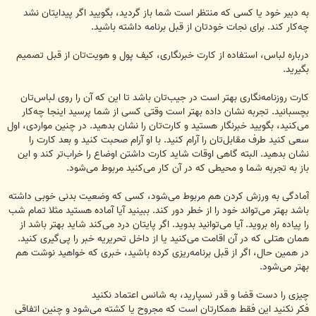
‏به دبیر خود یا کسی که منتظر است شما باز گردید، بگویید اگر پیدایتان نشد
چه‌کار کند. برای نجات خودتان از ‏‏قبل ‏برنامه داشته باشید.‏
درباره لباس، استفاده از کارت خبرنگاری، کیف پول و هویت‌تان از قبل تصمیم
بگیرید.‏
‏کارت روزنامه‌نگاری بهتر است در جیب‌تان باشد تا این که آن را روی لبا‌س‌تان
بچسبانید. تجربه نشان داده بهتر ‏‏است وقتی کسی از شما پرسید اینجا چه‌کار
می‌کنید، بگویید خبرنگار هستید و کارت‌تان ‏را نشان بدهید. در چنین ‏‏مواردی، اول
سعی کنید طرف مقابل‌تان را آرام کنید. با او آرام ‏صحبت کنید و بعد کارت را
نشان بدهید. البته ‏‏گاهی اوقات شاید کارت داشتن اوضاع را خراب‌تر ‏کند و این
باز به تجربه شما و محیطی که در آن کار می‌کنید ‏‏مربوط می‌شود.‏
آمادگی به ورزش کردن هم مربوط می‌شود، کسی که وضعیت بدنی خوبی داشته
باشد بهتر می‌تواند خود را ‏از ‏‏خطر دور کند. ببینید آیا آماده هستید مثلا تمام شب
را پیاده راه بروید. آیا می‌توانید بدوید. اگر پایتان درد می‌کند ‏‏‏شاید بهتر باشد از
همان هتلی که در آن اقامت می‌کنید یا از داخل تحریریه خبر را پی‌گیری کنید.‏
در همین حال، ‏‏اگر از قبل برنامه‌ریزی کرده باشید، خبری که خواهید نوشت هم
بهتر می‌شود.‏
چیزی را دست قضا و قدر نسپارید، به شانس اعتماد نکنید
فکر نکنید این فقط همکارتان است که مجروح یا کشته می‌شود‌ و چنین اتفاقی