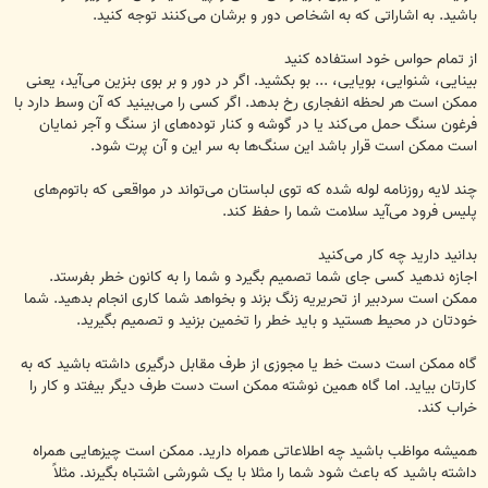
باشید. به اشاراتی که به ‏‏اشخاص دور و برشان ‏می‌کنند توجه کنید. ‏
از تمام حواس خود استفاده کنید
بینایی، شنوایی، بویایی، ... بو بکشید. اگر ‏‏در دور و بر بوی بنزین می‌آید، یعنی
ممکن است هر لحظه انفجاری ‏رخ بدهد. اگر کسی را می‌بینید که آن وسط ‏دارد ‏با
فرغون سنگ حمل می‌کند یا در گوشه و کنار توده‌های از سنگ ‏و آجر نمایان
است ممکن است قرار باشد ‏این ‏سنگ‌ها به سر این و آن پرت شود.‏
چند لایه روزنامه لوله شده که توی لباستان می‌تواند در مواقعی که باتوم‌های
پلیس فرود می‌آید سلامت شما را ‏حفظ ‏‏کند.‏
بدانید دارید چه کار می‌کنید
‏اجازه ندهید کسی جای شما تصمیم بگیرد و شما را به کانون خطر بفرستد.
ممکن است سردبیر از تحریریه زنگ ‏‏‏بزند و بخواهد شما کاری انجام بدهید. شما
خودتان در محیط هستید و باید خطر را تخمین بزنید و تصمیم بگیرید.‏
گاه ممکن است دست خط یا مجوزی از طرف مقابل درگیری داشته باشید که به
کارتان بیاید. اما گاه همین نوشته ‏‏‏ممکن است دست طرف دیگر بیفتد و کار را
خراب کند. ‏
همیشه مواظب باشید چه اطلاعاتی همراه دارید. ممکن است چیزهایی همراه
داشته باشید که باعث شود شما را ‏‏‏مثلا با یک شورشی اشتباه بگیرند. مثلاً