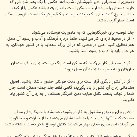
تصویری از سخنرانی رهبر شورشیان، شب‌نامه، عکس با یک ‏رهبر ‏‏شورشی که
دارید دستش را می‌فشارید و ممکن است یادتان رفته باشد عکس را از کیف
پولتان خارج ‏کنید. حتی ‏‏یک بریده جراید تحریک‌آمیز در یک ایست بازرسی ممکن
است خطر آفرین باشد.‏
چند توصیه برای خبرنگارهایی که به ماموریت فرستاده می‌شوند
‏- اگر در محیط تازه‌ای کار می‌کنید، حتماً درباره فرهنگ و آداب و رسوم آن محل
هم تحقیق کنید. حتی در محلی ‏‏که ‏در آن بزرگ شده‌اید یا در کشور خودتان. به
هر حال باید با آداب و رسوم آشنا باشید.‏
‏- اگر در محیطی کار می‌کنید که ممکن است رنگ پوست، زبان یا قومیت‌تان
جان‌تان را به خطر بیندازد به آن ‏‏‏محل نروید.‏
‏- اگر در کشور دیگری قرار است برای مدت طولانی حضور داشته باشید، اصول
مقدماتی زبان آن کشور را یاد ‏‏‏بگیرید، گاهی فقط چند جمله ممکن است جان
شما را نجات بدهد. لااقل عبارت «من خبرنگار هستم» را به زبان ‏‏‏آن کشور یاد
بگیرید.‏
‏- وقتی جای جدیدی مشغول به کار می‌شوید، همیشه با خبرنگارهای محلی
صحبت کنید. آنها راه و ‏چاه را به ‏شما ‏نشان می‌دهند یا از خطرات و خط قرمزها
می‌گویند، این طوری خیلی بهتر می‌توانید کنترل اوضاع ‏را در ‏دست ‏داشته باشید.‏
‏- اگر در مواضع خطرناک کار می‌کنید مثلاً در مناطق جنگی بد نیست، نگاهی به