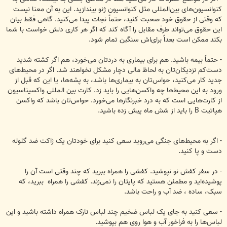
کنوانسیون‌های بین‌المللی مثل ‏‏‏کنوانسیون ژنو بیندازید. این به آن معنا نیست
که وقتی از حقوق خود صحبت کنید، حتماً نجات پیدا می‌کنید. ‏گاهی ‏‏فقط بیان
این حقوق می‌تواند طرف مقابل را آگاه کند که اگر هر کاری دلش خواست با شما
بکند ممکن است ‏بعداً ‏‏برای‌اش سنگین تمام شود.‏
‏- حتماً بیمه باشید. هم برای بیماری به دردتان می‌خورد، هم اگر کشته شدید
دست‌کم نزدیکان‌تان به لحاظ ‏مالی دچار ‏‏مشکل نخواهند شد. اگر در محیط‌های
جدید کار می‌کنید، حواس‌تان به بیماری‌ها باشد، به پشه‌ها، یا این که قبل ‏از
‏‏ورود به این محیط‌ها چه واکسن‌هایی را باید زد. کارت بین المللی واکسیناسیون
از کارت‌هایی است که به ‏درد ‏‏خبرنگارها می‌خورد. حواس‌تان باشد که واکسن
هپاتیت ‏B‏ را باید از شش ماه پیش زده باشید. ‏
‏- اگر به محیط‌های جنگی می‌روید سعی کنید برای خودتان یک ژاکت ضد گلوله
دست و پا کنید.‏
‏- در سفر کفش نو نپوشید. کفشی را همراه ببرید که چند وقتی است آن را
پوشیده‌اید و مطمئن هستید که پایتان را ‏‏‏نمی‌زند. کفشی را همراه‏‎ ‎‏ ببرید، که
سبک، ساده ، ضد آب و راحت باشد.‏
‏- سعی کنید به جای یک لباس ضخیم چند لباس نازک‌ همراه داشته باشید و این
لباس‌ها را به فراخور آب و ‏هوا ‏‏روی هم بپوشید.‏