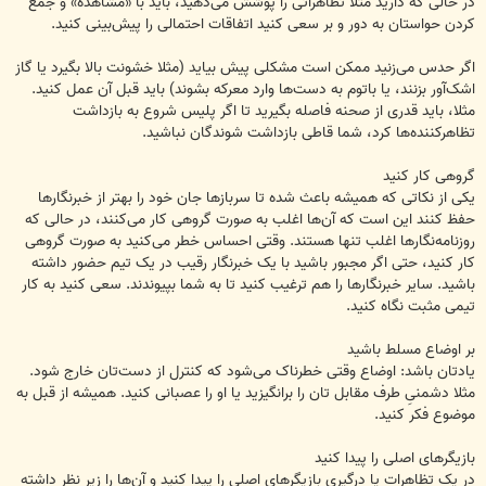
در حالی که دارید مثلا تظاهراتی را پوشش می‌دهید، باید با «مشاهده» و جمع
کردن حواستان به دور و بر سعی ‏‏‏کنید اتفاقات احتمالی را پیش‌بینی کنید. ‏
اگر حدس می‌زنید ممکن است مشکلی پیش بیاید (مثلا خشونت بالا بگیرد یا گاز
اشک‌آور بزنند، یا باتوم به ‏دست‌ها ‏‏وارد معرکه بشوند) باید قبل آن عمل کنید.
مثلا، باید قدری از صحنه فاصله ‏بگیرید تا اگر پلیس شروع به بازداشت
‏‏تظاهرکننده‌ها کرد، شما قاطی بازداشت شوندگان نباشید.‏
گروهی کار کنید
یکی از نکاتی که همیشه باعث شده تا سربازها جان خود را بهتر از خبرنگارها
حفظ کنند این است که آن‌ها اغلب ‏‏‏به صورت گروهی کار می‌کنند، در حالی که
روزنامه‌نگارها اغلب تنها هستند. وقتی احساس خطر می‌کنید به ‏‏‏صورت گروهی
کار کنید، حتی اگر مجبور باشید با یک خبرنگار رقیب در یک تیم حضور داشته
باشید. سایر ‏‏‏خبرنگارها را هم ترغیب کنید تا به شما بپیوندند. سعی کنید به کار
تیمی مثبت نگاه کنید.‏
بر اوضاع مسلط باشید
یادتان باشد: اوضاع وقتی خطرناک می‌شود که کنترل از دست‌تان خارج شود.
مثلا دشمنیِ طرف مقابل تان را ‏‏‏برانگیزید یا او را عصبانی کنید. همیشه از قبل به
‏موضوع فکر کنید.‏
بازیگرهای اصلی را پیدا کنید
در یک تظاهرات یا درگیری بازیگرهای اصلی را پیدا کنید و آن‌ها را زیر نظر داشته