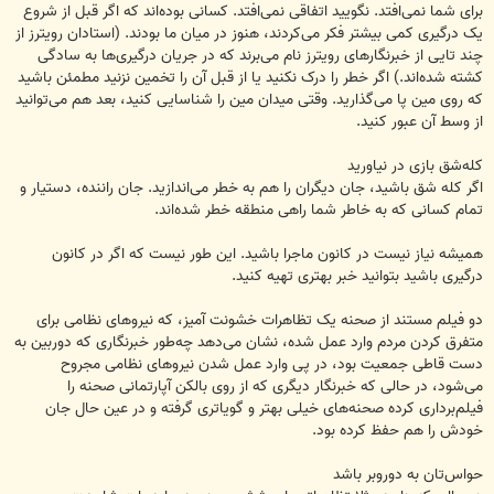
برای شما نمی‌افتد. نگویید اتفاقی ‏نمی‌افتد. کسانی بوده‌اند که اگر قبل از شروع
یک درگیری کمی بیشتر فکر می‌کردند، هنوز در میان ‏‏ما بودند. ‏‏(استادان رویترز از
چند تایی از خبرنگارهای رویترز نام می‌برند که در جریان درگیری‌ها به سادگی
‏‏کشته ‏شده‌اند.) اگر خطر را درک نکنید یا از قبل آن را تخمین نزنید مطمئن باشید
که روی مین پا می‌گذارید. وقتی ‏‏میدان ‏مین را شناسایی کنید، بعد هم می‌توانید
از وسط آن عبور کنید.‏
کله‌شق بازی در نیاورید
اگر کله شق باشید، جان دیگران را هم به خطر می‌اندازید. جان راننده، دستیار و
تمام کسانی که به خاطر شما ‏‏راهی ‏منطقه خطر شده‌اند.‏
همیشه نیاز نیست در کانون ماجرا باشید. ‏این طور نیست که اگر در کانون
درگیری باشید بتوانید خبر بهتری تهیه ‏‏‏‌کنید. ‏
دو فیلم مستند از صحنه یک تظاهرات خشونت آمیز، که نیروهای نظامی برای
متفرق کردن مردم وارد عمل ‏شده، ‏‏نشان می‌دهد چه‌طور خبرنگاری که دوربین به
دست قاطی جمعیت بود، در پی وارد عمل شدن نیروهای ‏نظامی ‏‏مجروح
می‌شود، در حالی که خبرنگار دیگری که از روی بالکن آپارتمانی صحنه را
فیلم‌برداری ‌کرده ‏صحنه‌های ‏‏خیلی بهتر و گویاتری گرفته و در عین حال جان
خودش را هم حفظ کرده بود.‏
حواس‌تان به دور‌و‌بر باشد