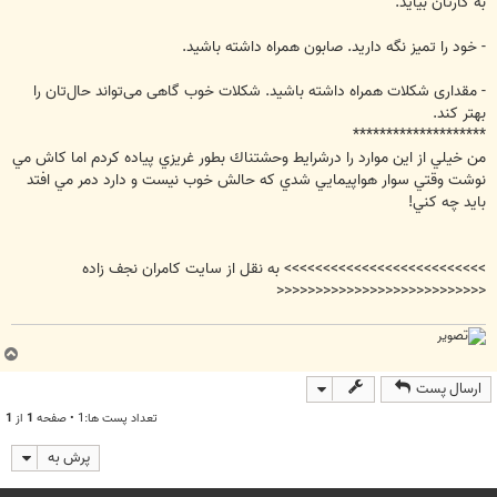
به کارتان بیاید.‏
‏- خود را تمیز نگه دارید. صابون همراه داشته باشید.‏
‏- مقداری شکلات همراه داشته باشید. شکلات خوب گاهی می‌تواند حال‌تان را
بهتر کند. ‏
********************
من خيلي از اين موارد را درشرايط وحشتناك بطور غريزي پياده كردم اما كاش مي
نوشت وقتي سوار هواپيمايي شدي كه حالش خوب نيست و دارد دمر مي افتد
بايد چه كني!
>>>>>>>>>>>>>>>>>>>>>>>>>> به نقل از سايت كامران نجف زاده
<<<<<<<<<<<<<<<<<<<<<<<<<<<
ب
ا
ارسال پست
ل
ا
تعداد پست ها:1 • صفحه
1
از
1
پرش به