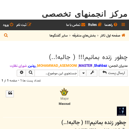
مرکز انجمنهای تخصصی
راهنما
Rules
تماس با ما
ثبت نام
ورود
ج
صفحه اول تالار
بخش‌‌هاي متفرقه
ساير گفتگوها
س
ت
چطور زنده بمانيم!!! ( جالبه!..)
ج
و
مدیران انجمن:
Shahbaz
,
MASTER
,
MOHAMMAD_ASEMOONI
,
رونین
,
شوراي نظارت
جستجو
جستجوی پیش
ارسال پست
تعداد پست ها:1 • صفحه
1
از
1
Major
Masoud
چطور زنده بمانيم!!! ( جالبه!..)