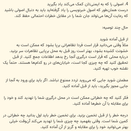
درست همان‌طور که اصول خبرنویسی را یاد گرفته‌اید باید به دنبال اصولی باشید
که رعایت آن‌ها می‌تواند جان ‏‏‏شما را در مقابل خطرات احتمالی حفظ کند.‏
حال چند توصیه:‏
از قبل آماده شوید
مثلاً وقتی می‌دانید قرار است فردا تظاهراتی برپا بشود که ممکن است به
خشونت کشیده بشود، بهتر است روز قبل ‏‏‏به محل برپایی تظاهرات سر بزنید.
درباره محلی که قرار است درگیری آنجا رخ بدهد اطلاعات جمع کنید. از قبل
‏تحقیق کنید که چه چیزی ‏کجا ‏است، خیابان‌های در رو کدام‌ها هستند. حتماً یک
نقشه خوب تهیه کنید.‏
مطمئن شوید جایی که می‌روید تردد ممنوع نباشد. اگر باید برای ورود به آنجا از
جایی مجوز ‏بگیرید، باید از قبل ‏‏آماده کنید. ‏
فکر کنید که چه خطراتی ممکن است در محل درگیری شما را تهدید کند و ‏‏خود را
برای مقابله با آن خطرها آماده ‏کنید.‏ ‏
درجه خطر را از قبل تخمین بزنید. برای تخمین خطر باید اول بدانید چه خطراتی در
کمین شما است. وقتی بفهمید ‏چه چیزی شما را تهدید ‏می‌کند ‏آن‌وقت خیلی
بهتر می‌توانید خود را برای مقابله و گریز از آن آماده کنید.‏