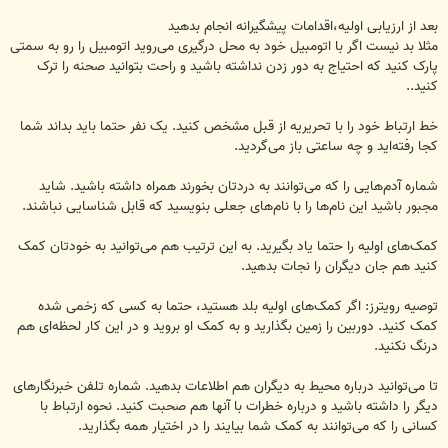
بعد از ارزیابی اولیه،اقدامات پیشگیرانه انجام بدهید
مثلا بد نیست اگر با اتومبیل خود به محل درگیری می‌روید اتومبیل را رو به سمتی
پارک کنید که احتیاج به دور ‏زدن ‏نداشته باشید و راحت بتوانید صحنه را ترک
کنید.‏.‏
خط ارتباط خود را با تحریریه از قبل مشخص کنید.‏ یک نفر حتما باید بداند شما
کجا رفته‌اید و چه ساعتی باز ‏می‌گردید.‏
شماره آدم‌هایی را که می‌توانند به دردتان بخورند همراه داشته باشید. شاید
مجبور باشید این نام‌ها را با نام‌های ‏‏‏جعلی بنویسید که قابل شناسایی نباشند.‏
‏کمک‌های اولیه را حتما یاد بگیرید. به این ترتیب هم می‌توانید به خودتان کمک
کنید هم جان ‏دیگران را نجات ‏‏بدهید. ‏
توصیه رویترز: اگر کمک‌های اولیه بلد هستید، حتما به کسی که زخمی شده
کمک کنید. دوربین را زمین بگذارید ‏‏‏و به کمک او بروید و در این کار لحظه‌ای هم
درنگ نکنید.‏
تا می‌توانید درباره محیط به دیگران هم اطلاعات بدهید. شماره تلفن خبرنگار‌های
دیگر را داشته باشید و درباره ‏‏خطرات با آنها هم صحبت کنید. نحوه ارتباط با
کسانی را که می‌توانند به کمک شما بیایند را در اختیار همه ‏‏بگذارید.‏