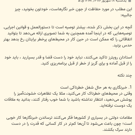
پ
یک‌شنبه ۱۸ شهریور ۱۳۸۶, ۱۲:۴۸ ق.ظ
س
ت
اين مطلب در مورد حفاظت از جون خبر نگارهاست، خودتون بخونيد، چيز
جالبيه:
آنچه در این بخش ذکر شده، بیشتر توصیه است تا دستورالعمل و قوانین اجرایی.‏
توصیه‌هایی که در اینجا آمده ‏‏همچنین به شما تصویری ارائه می‌دهد تا بتوانید
اتفاقاتی را که ممکن است در حین کار ‏در محیط‌های پرخطر ‏برایتان ‏رخ بدهد بهتر
حدس بزنید. ‏
استادان رویترز تاکید می‌کنند، نباید خود را دست قضا و قدر بسپارید ، باید خود
را از قبل آماده و برای گریز از ‏‏خطر از قبل برنامه‌ریزی کنید.‏
چند نکته‏
‏وقتی در محیط‌های خطرناک کار می‌کنید، مثلا یک تظاهرات خشونت‌آمیز را
پوشش می‌دهید، انتظار نداشته ‏باشید ‏با شما خوب رفتار کنند، بدانید به ملاقات
یک دوست نرفته‌اید.‏
مقامات دولتی در بسیاری از کشورها فکر می‌کنند ترساندن خبرنگارها کار خوبی
است؛ چون باعث می‌شود ‏تا ‏‏آن‌ها کم‌تر در کار کسانی که قدرت را در دست
دارند سرک بکشند. ‏