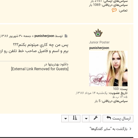
سپاس‌های ارسالی:
2151 بار
سپاس‌های دریافتی:
1069 بار
ت
تماس:
م
ا
س
n
t
پ
توسط
punisherjoon
»
جمعه ۳۰ شهریور ۱۳۸۶, ۷:۳۷ ق.ظ
س
Junior Poster
ت
پس من چه کاري ميتونم بکنم؟؟؟
punisherjoon
برم و اسم و فاميل صاحب خط تلفن رو ا
دانلود بهترينها در
[External Link Removed for Guests]
پست:
103
تاریخ عضویت:
یک‌شنبه ۱۴ مرداد ۱۳۸۶,
۱۲:۰۵ ب.ظ
سپاس‌های دریافتی:
5 بار
ارسال پست
بازگشت به “ساير گفتگوها”