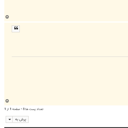
ب
ا
ل
ا
ب
ا
تعداد پست ها:8 • صفحه
1
از
1
ل
ا
پرش به