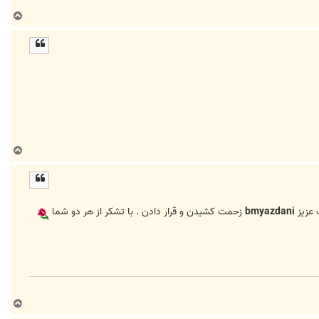
ب
ا
ل
ا
ب
ا
ل
ا
bmyazdani
زحمت کشیدن و قرار دادن . با تشکر از هر دو شما
ب
ا