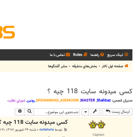
لینک سریع
راهنما
Rules
تماس با ما
صفحه اول تالار
بخش‌‌هاي متفرقه
ساير گفتگوها
کسی میدونه سایت 118 چیه ؟
مدیران انجمن:
Shahbaz
,
MASTER
,
MOHAMMAD_ASEMOONI
,
رونین
,
شوراي نظارت
جستجو
جستجوی پی
ارسال پست
کسی میدونه سایت 118 چیه ؟
پ
توسط
osilatoria
»
شنبه ۲۴ شهریور ۱۳۸۶, ۷:۲۰ ب.ظ
س
Captain