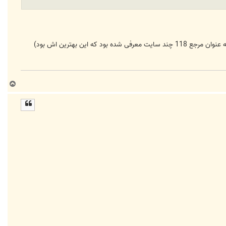
معمولا همه با نام میخوان شما با آدرس . . . به هرحال من همین سایت رو بلدم و فکر نمی کنم سایت دیگه ای باشه (چون به عنوان مرجع 118 چند سایت معرفی شده بود که این بهترین اش بود)
ب
ا
ل
ا