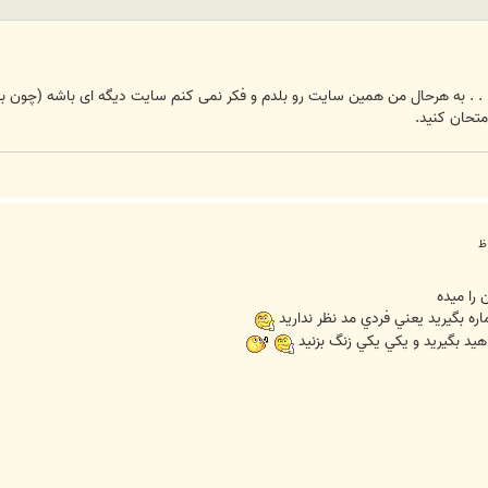
متحان کنید.
ره بگيريد يعني فردي مد نظر نداريد
يد بگيريد و يکي يکي زنگ بزنيد