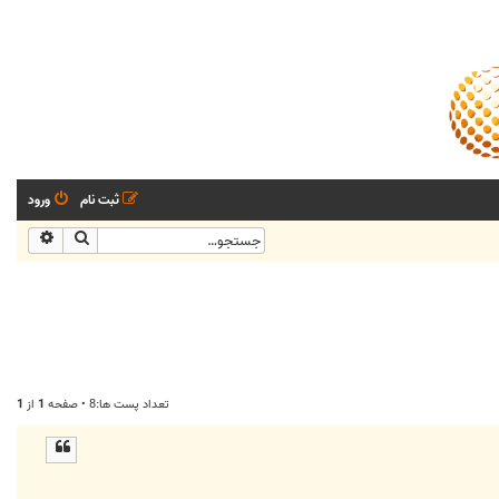
ثبت نام
ورود
جستجو
جستجو
تعداد پست ها:8 • صفحه
1
از
1