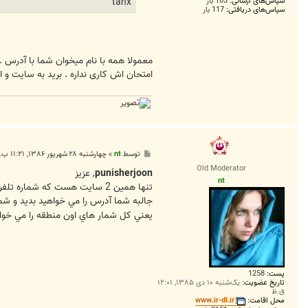
سپاس‌های ارسالی:
103 بار
tanx
سپاس‌های دریافتی:
117 بار
امتحان اش کاری نداره . برید به سایت و ا
پ
توسط
nt
»
چهارشنبه ۲۸ شهریور ۱۳۸۶, ۱۱:۲۱ ب.ظ
س
Old Moderator
ت
punisherjoon
, عزيز
nt
تنها همين 2 سايت هست که شماره تلفن را ميده
جالبه شما آدرس را مي خواهيد بديد و شما
يعني کل شمار هاي اون منطقه را مي خواه
پست:
1258
تاریخ عضویت:
یک‌شنبه ۱۰ دی ۱۳۸۵, ۱۲:۰۱
ق.ظ
محل اقامت:
www.ir-dl.ir