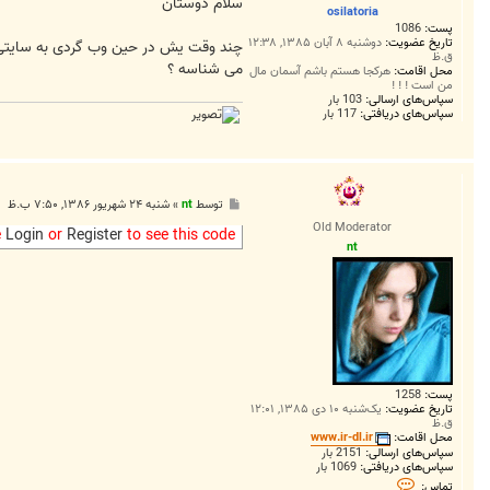
ت
سلام دوستان
osilatoria
پست:
1086
تاریخ عضویت:
دوشنبه ۸ آبان ۱۳۸۵, ۱۲:۳۸
ق.ظ
می شناسه ؟
محل اقامت:
هرکجا هستم باشم آسمان مال
من است ! ! !
سپاس‌های ارسالی:
103 بار
سپاس‌های دریافتی:
117 بار
پ
توسط
nt
»
شنبه ۲۴ شهریور ۱۳۸۶, ۷:۵۰ ب.ظ
س
Old Moderator
ت
e
Login
or
Register
to see this code
nt
پست:
1258
تاریخ عضویت:
یک‌شنبه ۱۰ دی ۱۳۸۵, ۱۲:۰۱
ق.ظ
محل اقامت:
www.ir-dl.ir
سپاس‌های ارسالی:
2151 بار
سپاس‌های دریافتی:
1069 بار
ت
تماس: