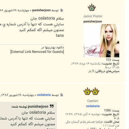
پ
توسط
punisherjoon
»
چهارشنبه ۲۸ شهریور ۱۳۸۶, ۱۰:۵۸ ب.ظ
س
Junior Poster
ت
سلام osilatoria جان
punisherjoon
سايتي هست که تنها با آدرس شماره ي مو
ممنون ميشم اگه کمکم کنيد
tanx
دانلود بهترينها در
[External Link Removed for Guests]
پست:
103
تاریخ عضویت:
یک‌شنبه ۱۴ مرداد ۱۳۸۶,
۱۲:۰۵ ب.ظ
سپاس‌های دریافتی:
5 بار
پ
توسط
osilatoria
»
چهارشنبه ۲۸ شهریور ۱۳۸۶, ۱۱:۱۴ ب.ظ
س
Captain
ت
osilatoria
punisherjoon نوشته شده:
پست:
1086
سلام osilatoria جان
تاریخ عضویت:
دوشنبه ۸ آبان ۱۳۸۵, ۱۲:۳۸
سايتي هست که تنها با آدرس شماره
ق.ظ
محل اقامت:
هرکجا هستم باشم آسمان مال
ممنون ميشم اگه کمکم کنيد
من است ! ! !