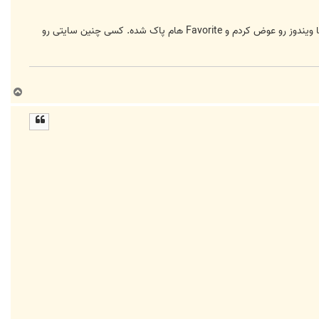
چند وقت یش در حین وب گردی به سایتی برخوردم که فقط با نام خانوادگی لیست شماره های 118 رو برای هر شهر میداد. اما ویندوز رو عوض کردم و Favorite هام پاک شده. کسی چنین سایتی رو
ب
ا
ل
ا