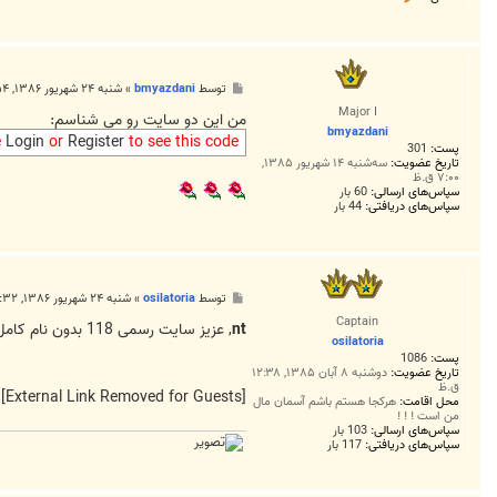
م
ا
س
n
t
پ
توسط
bmyazdani
»
شنبه ۲۴ شهریور ۱۳۸۶, ۷:۵۴ ب.ظ
س
Major I
ت
من این دو سایت رو می شناسم:
bmyazdani
e
Login
or
Register
to see this code
پست:
301
تاریخ عضویت:
سه‌شنبه ۱۴ شهریور ۱۳۸۵,
۷:۰۰ ق.ظ
سپاس‌های ارسالی:
60 بار
سپاس‌های دریافتی:
44 بار
پ
توسط
osilatoria
»
شنبه ۲۴ شهریور ۱۳۸۶, ۱۱:۳۲ ب.ظ
س
Captain
ت
nt
, عزیز سایت رسمی 118 بدون نام کامل و آدرس شماره در اختیار شما قرار نمیده . منظور من سایت ریسمون بود که دوست عزیز
osilatoria
پست:
1086
تاریخ عضویت:
دوشنبه ۸ آبان ۱۳۸۵, ۱۲:۳۸
ق.ظ
[External Link Removed for Guests]
محل اقامت:
هرکجا هستم باشم آسمان مال
من است ! ! !
سپاس‌های ارسالی:
103 بار
سپاس‌های دریافتی:
117 بار