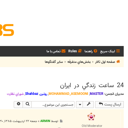
لینک سریع
راهنما
Rules
تماس با ما
صفحه اول تالار
بخش‌‌هاي متفرقه
ساير گفتگوها
24 ساعت زندگي در ايران
مدیران انجمن:
MASTER
,
MOHAMMAD_ASEMOONI
,
رونین
,
Shahbaz
,
شوراي نظارت
جستجو
جستجوی پی
ارسال پست
پ
توسط
ARMIN
»
جمعه ۲۲ اردیبهشت ۱۳۸۵, ۱۰:۳۰ ق.ظ
س
Old Moderator