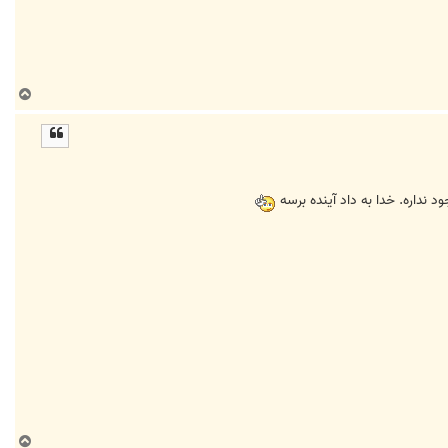
ب
ا
ل
ا
ب