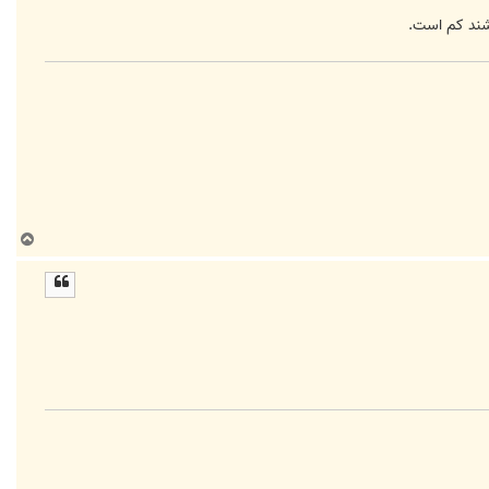
اشند کم است.
ب
ا
ل
ا