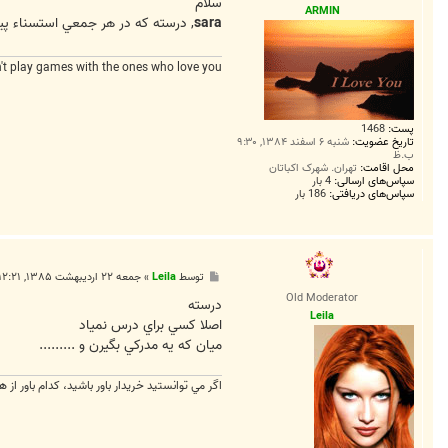
ت
سلام
ARMIN
sara
, درسته که در هر جمعي استسناء پيد
't play games with the ones who love you
پست:
1468
تاریخ عضویت:
شنبه ۶ اسفند ۱۳۸۴, ۹:۳۰
ب.ظ
محل اقامت:
تهران. شهرک اکباتان
سپاس‌های ارسالی:
4 بار
سپاس‌های دریافتی:
186 بار
پ
توسط
Leila
»
جمعه ۲۲ اردیبهشت ۱۳۸۵, ۱۲:۲۱ ب.ظ
س
Old Moderator
ت
درسته
Leila
اصلا كسي براي درس نمياد
ميان كه يه مدركي بگيرن و .........
اگر مي توانستيد خريدار باور باشيد، كدام باور از ه