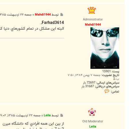
س
F
a
r
پ
توسط
Mahdi1944
»
جمعه ۲۲ اردیبهشت ۱۳۸۵, ۲:۰۲ ب.ظ
h
س
a
Administrator
ت
,
Farhad3614
d
Mahdi1944
3
البته اين مشکل در تمام کشورهاي دنيا کم و بيش وجود داره و معمولا 2 تا 7 درصد از دانشجويان واقعا درس 
6
1
4
پست:
15901
تاریخ عضویت:
جمعه ۷ بهمن ۱۳۸۴, ۷:۵۱
ب.ظ
سپاس‌های ارسالی:
72697 بار
سپاس‌های دریافتی:
31687 بار
ت
تماس:
م
ا
س
M
a
h
پ
توسط
Leila
»
جمعه ۲۲ اردیبهشت ۱۳۸۵, ۹:۰۲ ب.ظ
d
س
i
Old Moderator
ت
از بين اين همه افرادي كه دانشگاه ميرن
1
Leila
9