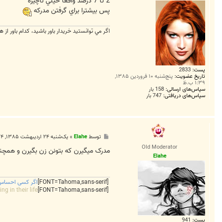
2 تا 7 درصد واقعا خيلي ناچيزه
4
پس بيشترا براي گرفتن مدركه
4
اگر مي توانستيد خريدار باور باشيد، كدام باور از ه
پست:
2833
تاریخ عضویت:
پنج‌شنبه ۱۰ فروردین ۱۳۸۵,
۱:۳۹ ب.ظ
سپاس‌های ارسالی:
158 بار
سپاس‌های دریافتی:
747 بار
پ
توسط
Elahe
»
یک‌شنبه ۲۴ اردیبهشت ۱۳۸۵, ۲:۲۴ ق.ظ
س
Old Moderator
ت
مدرک میگیرن که بتونن زن بگیرن و همچ
Elahe
[FONT=Tahoma,sans-serif]
اگر کسی احساس ک
g in their life
[FONT=Tahoma,sans-serif]
پست:
941