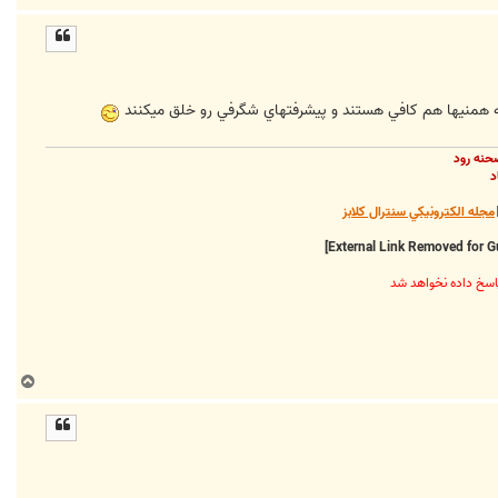
ا
ل
ا
حنه رود
د
مجله الکترونيکي سنترال کلابز
ب
ا
ل
ا