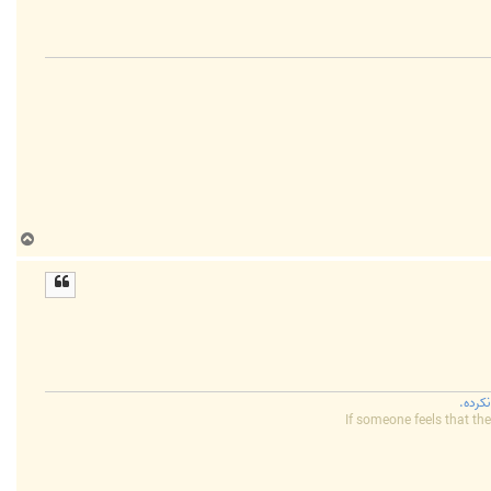
ب
ا
ل
ا
کرده.
If someone feels that the