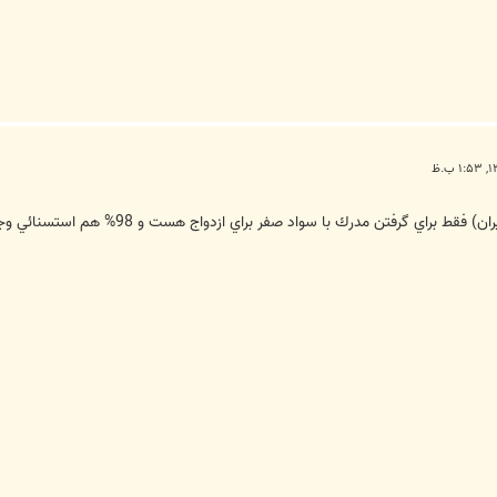
 مدرك با سواد صفر براي ازدواج هست و 98% هم استسنائي وجود نداره. خدا به داد آينده برسه