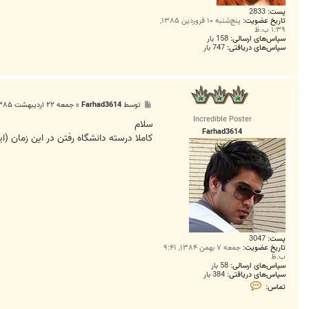
پست:
2833
تاریخ عضویت:
پنج‌شنبه ۱۰ فروردین ۱۳۸۵,
۱:۳۹ ب.ظ
سپاس‌های ارسالی:
158 بار
سپاس‌های دریافتی:
747 بار
پ
توسط
Farhad3614
»
جمعه ۲۲ اردیبهشت ۱۳۸۵, ۱:۵۳ ب.ظ
س
Incredible Poster
ت
سلام
Farhad3614
كاملا درسته دانشگاه رفتن در اين زمان (ايران) فقط براي گرفتن
پست:
3047
تاریخ عضویت:
جمعه ۷ بهمن ۱۳۸۴, ۹:۴۱
ب.ظ
سپاس‌های ارسالی:
58 بار
سپاس‌های دریافتی:
384 بار
ت
تماس:
م
ا