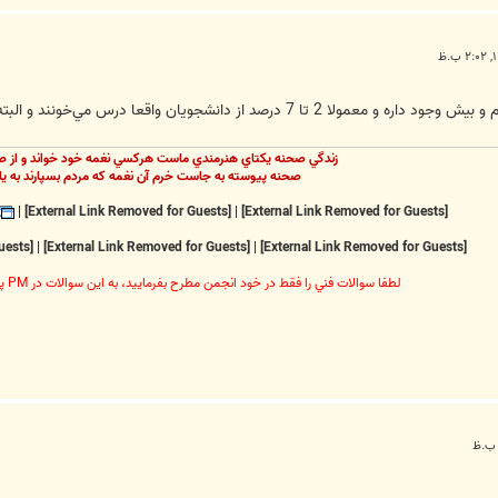
مي‌خونند و البته همنيها هم کافي هستند و پيشرفتهاي شگرفي رو خلق ميکنند
زندگي صحنه يکتاي هنرمندي ماست هرکسي نغمه خود خواند و از ص
صحنه پيوسته به جاست خرم آن نغمه که مردم بسپارند به يا
|
[External Link Removed for Guests]
|
[External Link Removed for Guests]
[External Link Removed for Guests]
|
[External Link Removed for Guests]
|
[External Link Removed for Guests]
لطفا سوالات فني را فقط در خود انجمن مطرح بفرماييد، به اين سوالات در PM پاسخ داده نخواهد شد