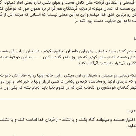
ای فلسفی و اعتقادی فرشته عقل کامل هست و هوای نفس نداره یعنی اصلا نمیتونه گ
این هست که انسان میتونه از مرتبه فرشتگان هم فرا تر بره همون طور که تو قرآن گف
 رو برترین خلق خدا میکنه و این به این معنی نیست که انسانی که مرتبه اش از ف
 تا به این قابلیت دست پیدا کنه...)
ا
شته داستانی رو شنیدم که در مورد حقیقی بودن اون داستان تحقیق نکردم ، داستنان از این قر
اتی هست که تو خلق کردی که هر روز انقدر گناه میکنن ...... بعد این دو فرشته به
ه زیبایی رو میبینن و شیفته ی اون میشن ، این خانم اونها رو به خانه اش دعو ت میکن
 که کارهای اونها رو مشاهده کرده رو بکشن تا کسی از راز اونها با خبر نشه و این دو 
یفر گناهان خودشون رو انتخاب کنن که در کدوم دنیا باید انجام بشه که یکی اون دنیا 
یار هستند و میتوانند گناه بکنند و یا نکنند - از فرمان خدا اطاعت کنند و یا نکنند.
ارند.