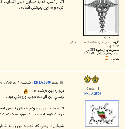
کرده و به این بدبختی افتاده .
پست:
3051
تاریخ عضویت:
یک‌شنبه ۷ اسفند ۱۳۸۴,
۳:۴۵ ق.ظ
سپاس‌های ارسالی:
351 بار
سپاس‌های دریافتی:
1579 بار
ت
تماس:
م
ا
س
D
r
.
پ
توسط
KH.I.A.2500
»
یک‌شنبه ۸ مهر ۱۳۸۶, ۳:۰۳ ق.ظ
A
س
k
Captain I
ت
بيچاره اون فرشته ها .
h
KH.I.A.2500
a
راستي اين الياسه عجب وروجکي بود .
v
a
n
تا اونجا که من میدونم شيطان نه جن ا
بهشت فرستاده شد . در مورد مدت عبادت من شنیدم 60000 
شيطان از وقتي که خداوند اون رو به خاطر