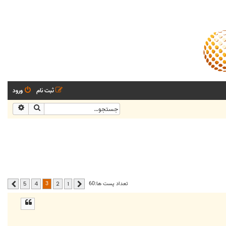
ثبت نام
ورود
جستجو
جستجو
3
تعداد پست ها:60
5
4
2
1
قبلی
بعدی