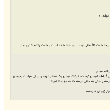
واند .)
باعث نافرمانی او در برابر خدا شده است و باعث رانده شدن او از
اتم میدم...
تشه، دوست عزیزم akhavan_a میگن که جنه، جن بودن دلیل بر فرشته نبودن نیست، فرشته بودن یک مقام الهیه و ربطی مرتبت وجودی
ه و حتی به جائی برسه که به جز خدا نبیند...
 زیبائی دارند....