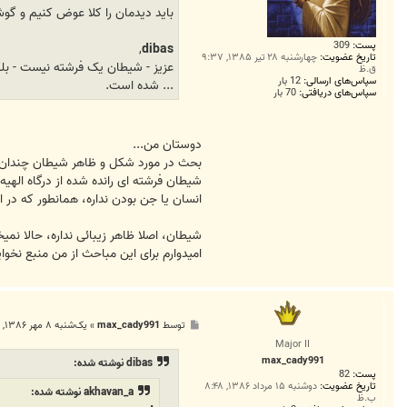
باید دیدمان را کلا عوض کنیم و گ
پست:
309
,
dibas
تاریخ عضویت:
چهارشنبه ۲۸ تیر ۱۳۸۵, ۹:۳۷
عزیز - شیطان یک فرشته نیست - بلک
ق.ظ
سپاس‌های ارسالی:
12 بار
... شده است.
سپاس‌های دریافتی:
70 بار
دوستان من...
بحث در مورد شکل و ظاهر شیطان چندان مق
انسان یا جن بودن نداره، همانطور که در 
شیطان، اصلا ظاهر زیبائی نداره، حالا نمی
امیدوارم برای این مباحث از من منبع نخوا
پ
توسط
max_cady991
»
یک‌شنبه ۸ مهر ۱۳۸۶, ۱۲:۰۰ ق.ظ
س
Major II
ت
max_cady991
dibas نوشته شده:
پست:
82
تاریخ عضویت:
دوشنبه ۱۵ مرداد ۱۳۸۶, ۸:۴۸
akhavan_a نوشته شده:
ب.ظ