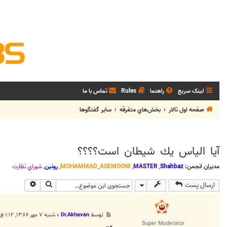
لینک سریع
راهنما
Rules
تماس با ما
صفحه اول تالار
بخش‌‌هاي متفرقه
ساير گفتگوها
آيا الياس يك شيطان است؟؟؟؟
مدیران انجمن:
Shahbaz
,
MASTER
,
MOHAMMAD_ASEMOONI
,
رونین
,
شوراي نظارت
جستجو
جستجوی پی
ارسال پست
پ
توسط
Dr.Akhavan
»
شنبه ۷ مهر ۱۳۸۶, ۱:۱۲ ق.ظ
س
Super Moderator