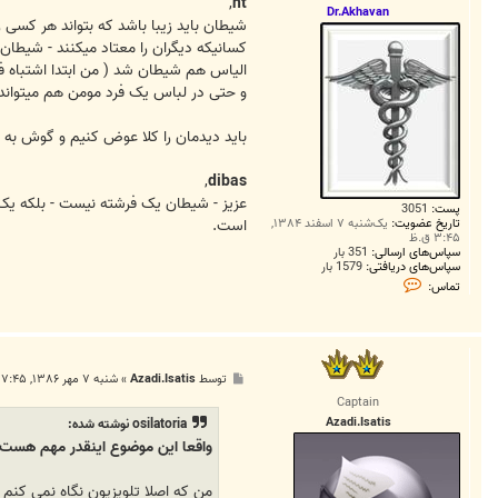
ت
,
nt
Dr.Akhavan
شیطان باید زیبا باشد که بتواند هر کسی را
کسانیکه دیگران را معتاد میکنند - شیطان
الیاس هم شیطان شد ( من ابتدا اشتباه فکر
و حتی در لباس یک فرد مومن هم میتواند
باید دیدمان را کلا عوض کنیم و گوش به
,
dibas
عزیز - شیطان یک فرشته نیست - بلکه یک 
پست:
3051
تاریخ عضویت:
یک‌شنبه ۷ اسفند ۱۳۸۴,
است.
۳:۴۵ ق.ظ
سپاس‌های ارسالی:
351 بار
سپاس‌های دریافتی:
1579 بار
ت
تماس:
م
ا
س
D
r
.
پ
توسط
Azadi.Isatis
»
شنبه ۷ مهر ۱۳۸۶, ۷:۴۵ ق.ظ
A
س
k
Captain
ت
h
Azadi.Isatis
osilatoria نوشته شده:
a
v
واقعا این موضوع اینقدر مهم هست ک
a
n
من که اصلا تلویزیون نگاه نمی کنم