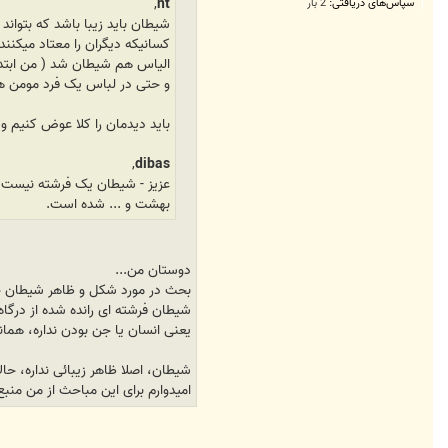
,
nt
سپاس‌های دریافتی:
2 بار
شیطان باید زیبا باشد که بتواند 
کسانیکه دیگران را معتاد میکنن
الیاس هم شیطان شد ( من ابتدا ا
و حتی در لباس یک فرد مومن هم
باید دیدمان را کلا عوض کنیم
,
dibas
عزیز - شیطان یک فرشته نیست - 
بهشت و ... شده است.
دوستان من...
بحث در مورد شکل و ظاهر شیطان چند
یعنی انسان یا جن بودن نداره، همان
شیطان، اصلا ظاهر زیبائی نداره، حال
امیدوارم برای این مباحث از من منب