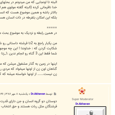
البته تا اونجایی که من میدونم در بحثه
خدا نافرمانی کرده (البته گفته مولوی هم 
بالاتر باشه و همین موضوع هست که انسان
بلکه این امکان بلفرطه در ذات انسان هست
=====
در همین رابطه و نزدیک به موضوع بحث م
من یکبار راجع به 2تا فر
شکایت کردن که : خداوندا ! این چه موجود
شما فقط این 3 گناه رو انجام ندین :!_زنا نکنین 2_شراب ننوشید 3_قتل نکنید
اینها در زمین به گذار مشغول میشن که ملک
گناهان اون زن از اونها میخواد که مردی رو
زن نیست...... از اونها خواسته میشه که ک
پ
توسط
Dr.Akhavan
»
یک‌شنبه ۸ مهر ۱۳۸۶, ۲:۴۶ ق.ظ
س
Super Moderator
ت
دوستان دو گروه انسان و جن دارای قدرت اخت
Dr.Akhavan
فرشتگان مثل ربات هستند و حق انتخاب ند