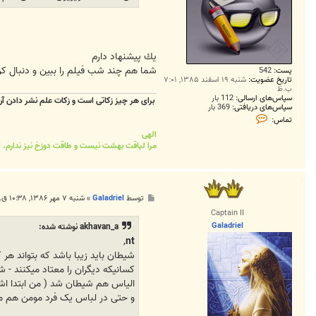
يك پيشنهاد دارم
شما هم چند شب فيلم را ببين و دنبال 
پست:
542
تاریخ عضویت:
شنبه ۱۹ اسفند ۱۳۸۵, ۷:۰۱
ب.ظ
سپاس‌های ارسالی:
112 بار
برای هر چیز زکاتی است و زکات علم نشر دادن 
سپاس‌های دریافتی:
369 بار
ت
تماس:
م
الهی
ا
س
مرا لیاقت بهشت نیست و طاقت دوزخ نیز ندارم. اک
A
z
a
d
i
پ
توسط
Galadriel
»
شنبه ۷ مهر ۱۳۸۶, ۱۰:۳۸ ق.ظ
.
س
I
Captain II
ت
s
Galadriel
a
akhavan_a نوشته شده:
t
,
nt
i
s
شیطان باید زیبا باشد که بتواند هر 
کسانیکه دیگران را معتاد میکنند -
الیاس هم شیطان شد ( من ابتدا اشتبا
و حتی در لباس یک فرد مومن هم می