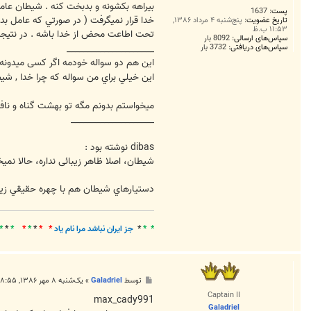
بيراهه بکشونه و بدبخت کنه . شيطان عا
پست:
1637
خدا قرار نميگرفت ( در صورتي که عامل بد
تاریخ عضویت:
پنج‌شنبه ۴ مرداد ۱۳۸۶,
۱۱:۵۳ ب.ظ
تحت اطاعت محض از خدا باشه . در نتيجه 
سپاس‌های ارسالی:
8092 بار
_____________________
سپاس‌های دریافتی:
3732 بار
این هم دو سواله خودمه اگر کسی میدونه
اين خيلي براي من سواله که چرا خدا , شيط
میخواستم بدونم مگه تو بهشت گناه و نافر
____________________
dibas نوشته بود :
شیطان، اصلا ظاهر زیبائی نداره، حالا نمیخو
دستيارهاي شيطان هم با چهره حقيقي زيبا 
* *
*
جز ايران نباشد مرا نام ياد
* *
*
*
*
*
*
*
پ
توسط
Galadriel
»
یک‌شنبه ۸ مهر ۱۳۸۶, ۸:۵۵ ق.ظ
س
Captain II
ت
max_cady991
Galadriel