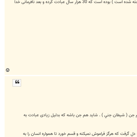
اگر از کسی که به مسایل دینی آشنایت کامل دارد بپرسید - متوجه میشوید که شیطان از گروه جن ( که همانا جن از آتش ساخته شده است ) بوده است که 30 هزار سال عبادت کرده و بعد نافرمانی خدا
ب
ا
ل
ا
جن ( شيطان جني ) . شاید هم جن باشه که بدلیل زیادی عبادت به
 دل گرفت که هرگز فراموش نميکنه و قسم خورد تا همواره انسان را به