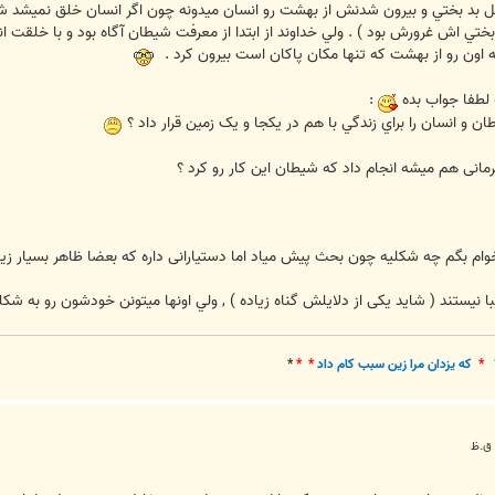
مل بد بختي و بيرون شدنش از بهشت رو انسان ميدونه چون اگر انسان خلق نميشد ش
بختي اش غرورش بود ) . ولي خداوند از ابتدا از معرفت شيطان آگاه بود و با خلق
اون رو از بهشت که تنها مکان پاکان است بيرون کرد .
 لطفا جواب بده
:
ان و انسان را براي زندگي با هم در يکجا و يک زمين قرار داد ؟
مانی هم میشه انجام داد که شیطان این کار رو کرد ؟
ام بگم چه شکلیه چون بحث پیش میاد اما دستیارانی داره که بعضا ظاهر بسیار زیبائی دا
نيستند ( شاید یکی از دلایلش گناه زیاده ) , ولي اونها ميتونن خودشون رو به شک
*
که يزدان مرا زين سبب کام داد
* *
*