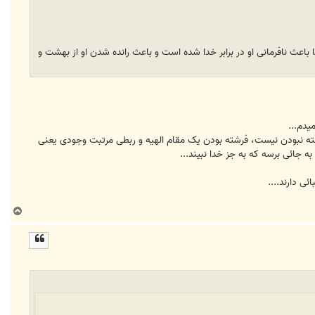
ث نافرمانی او در برابر خدا شده است و باعث رانده شدن او از بهشت و
یدم...
ت عزیزم akhavan_a میگن که جنه، جن بودن دلیل بر فرشته نبودن نیست، فرشته بودن یک مقام الهیه و ربطی مرتبت وجودی یعنی
 جائی برسه که به جز خدا نبیند...
ی دارند....
ب
ا
ل
ا