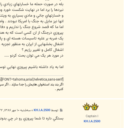
بله در صورت حمله ما خسارتهاي زيادي را 
نبردها را برد اما در نهايت شکست خورد و
و خسارتهاي جاني و مادي بسياري به ويتنام وارد کرد (
انها نيز مايل به جنگ با امريکا نبودند .
اما ما که قصد شروع جنگ را نداريم و دف
پيروزي درجنگ از ان کسي است که به هدفش
يک ضربه بر عليه تاسيسات هسته اي و پا
اشغال بخشهايي از ايران به منظور تجزيه
اشغال کامل و تغيير رژيم ؟
در مورد هر يک مي توان بحث کردو ....
اما به ياد داشته باشيم پيروزي نهايي توس
[FONT=tahoma,arial,helvetica,sans-serif][FONT=times new roman,times]
اگر بند بند استخوان هایمان را جدا سازند ، اگر سر
کنیم .
پ
توسط
KH.I.A.2500
»
سه‌شنبه ۱۰ مهر ۱۳۸۶, ۱۱:۳۲ ب.ظ
س
Captain I
ت
بستگي داره تا شما پيروزي رو در چي بدو
KH.I.A.2500