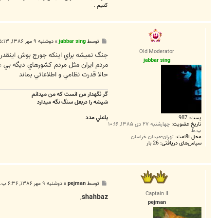
کنیم .
پ
توسط
jabbar sing
»
دوشنبه ۹ مهر ۱۳۸۶, ۵:۱۳ ب.ظ
س
Old Moderator
ت
جنگ نميشه براي اينکه جورج بوش اينقدر 
jabbar sing
مردم ايران مثل مردم کشورهاي ديگه بي 
حالا قدرت نظامي و اطلاعاتي بماند
گر نگهدار من انست كه من ميدانم
شيشه را دربغل سنگ نگه ميدارد
ياعلي مدد
پست:
987
تاریخ عضویت:
چهارشنبه ۲۷ دی ۱۳۸۵, ۱۰:۱۶
ب.ظ
محل اقامت:
تهران-ميدان خراسان
سپاس‌های دریافتی:
26 بار
پ
توسط
pejman
»
دوشنبه ۹ مهر ۱۳۸۶, ۶:۳۶ ب.ظ
س
Captain II
ت
,
shahbaz
pejman