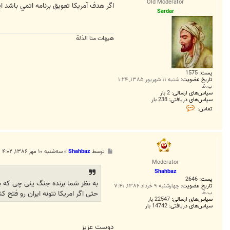
Old Moderator
ت
اگر هدف آمريکا تعويق برنامه اتمي باشد ا
Sardar
هیهات منا الذلة
پست:
1575
تاریخ عضویت:
شنبه ۱۱ شهریور ۱۳۸۵, ۱:۲۴
ب.ظ
سپاس‌های ارسالی:
2 بار
سپاس‌های دریافتی:
238 بار
ت
تماس:
م
ا
س
S
a
r
پ
توسط
Shahbaz
»
سه‌شنبه ۱۰ مهر ۱۳۸۶, ۴:۰۲ ب.ظ
d
س
a
Moderator
ت
r
Shahbaz
پست:
2646
به نظر شما برنده جنگ ینی چی که با
تاریخ عضویت:
چهارشنبه ۹ خرداد ۱۳۸۶, ۷:۴۱
حتی اگر امریکا نتونه ایران رو فتح کن
ب.ظ
سپاس‌های ارسالی:
22547 بار
سپاس‌های دریافتی:
14742 بار
دوست عزيز