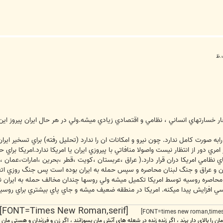
ي دور از انتظار نيست واصولا منافاتي با پيروزي ايران يا امريکا ندارد.امريکا براي 
ظامي امريکا دران قرار دارد.( عراق ،عربستان ،کويت ،قطر ،بحرين ،امارات،عمان ،اف
صره روسيه توسط امريکا تکميل ميشه ولي روسها چندان مخالف حمله به ايران نيست
ي افزايش پيدا ميکنه. امريکا در منطقه ضعيف ميشه و جاي پاي بيشتري براي روسيه
[FONT=Times New Roman,serif] [FONT=Times New Roman,serif]
مان را بالای دار برند ، اگر زنده زنده در شعله های آتش مان بسوزانند ، اگر زن و فرزندان و هستی مان