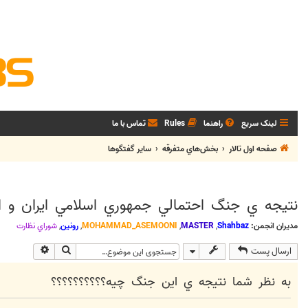
لینک سریع
راهنما
Rules
تماس با ما
صفحه اول تالار
بخش‌‌هاي متفرقه
ساير گفتگوها
نتيجه ي جنگ احتمالي جمهوري اسلامي ايران و ام
مدیران انجمن:
Shahbaz
,
MASTER
,
MOHAMMAD_ASEMOONI
,
رونین
,
شوراي نظارت
جستجو
جستجوی پی
ارسال پست
به نظر شما نتيجه ي اين جنگ چيه؟؟؟؟؟؟؟؟؟؟