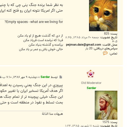
به نظر شما برنده جنگ ینی چی که با چنین
حتی اگر امریکا نتونه ایران رو فتح کنه ایر
Empty spaces - what are we living for?
پست:
825
از دی که گذشت هیچ از او یاد مکن
تاریخ عضویت:
جمعه ۲۰ مرداد ۱۳۸۵, ۸:۴۵
فردا که نیامده است فریاد مکن
ق.ظ
برنامده و گذشته بنیاد مکن
محل اقامت:
pejman.daie@gmail.com
سپاس‌های دریافتی:
20 بار
حالی خوش باش و عمر بر باد مکن
ت
تماس:
م
ا
س
p
e
j
پ
توسط
Sardar
»
دوشنبه ۹ مهر ۱۳۸۶, ۷:۱۰ ب.ظ
m
س
a
Old Moderator
ت
پيروزي در اين جنگ يعني رسيدن به اهد
n
Sardar
اگر هدف آمريکا تسخير ايران يا تغيير ح
این جنگ خیلی پیچیده تر از تمام جنگ ها
بحث تسلط و نفوذ در منطقه است و حتی ان
هیهات منا الذلة
پست:
1575
تاریخ عضویت:
شنبه ۱۱ شهریور ۱۳۸۵, ۱:۲۴