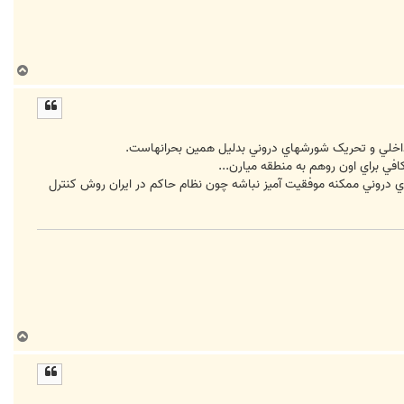
ب
ا
ل
ا
ن داخلي و تحريک شورشهاي دروني بدليل همين بحرانهاست.
افي براي اون روهم به منطقه ميارن...
هاي دروني ممکنه موفقيت آميز نباشه چون نظام حاکم در ايران روش کنترل
ب
ا
ل
ا