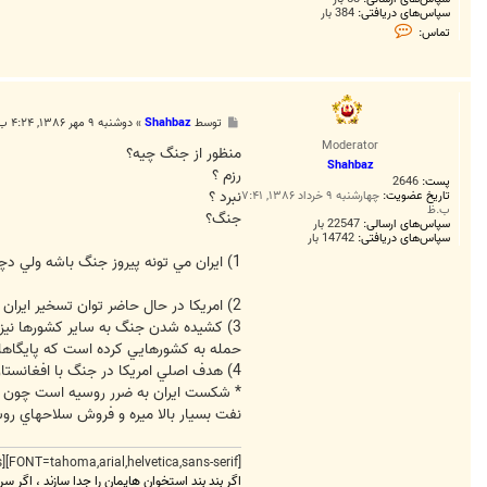
سپاس‌های دریافتی:
384 بار
ت
تماس:
م
ا
س
F
a
r
پ
توسط
Shahbaz
»
دوشنبه ۹ مهر ۱۳۸۶, ۴:۲۴ ب.ظ
h
س
a
Moderator
ت
منظور از جنگ چيه؟
d
Shahbaz
3
رزم ؟
پست:
2646
6
نبرد ؟
1
تاریخ عضویت:
چهارشنبه ۹ خرداد ۱۳۸۶, ۷:۴۱
ب.ظ
4
جنگ؟
سپاس‌های ارسالی:
22547 بار
سپاس‌های دریافتی:
14742 بار
1) ايران مي تونه پيروز جنگ باشه ولي دچار خسارتهاي انساني ، نظامي و اقتصادي زيادي ميشه.ولي در هر حال ايران پيروز اين جنگه
2) امريکا در حال حاضر توان تسخير ايران رابه صورت کامل ندارد. چون نيرو و امکانات ان را ندارد (تحليل رفته) براي تسخير ايران حداقل به 500 هزار سرباز احتياج داره و ....
3) کشيده شدن جنگ به ساير کشورها نيز امر
حمله به کشورهايي کرده است که پايگاهاي ن
4) هدف اصلي امريکا در جنگ با افغانستان و عراق و جنگ لبنان محاصره و سپس حمله به ايران بوده است پس جنگ روزي اتفاق خواهد افتاد.
* شکست ايران به ضرر روسيه است چون محا
نفت بسيار بالا ميره و فروش سلاحهاي روس
[FONT=tahoma,arial,helvetica,sans-serif][FONT=times new roman,times]
اگر بند بند استخوان هایمان را جدا سازند ، اگر سر