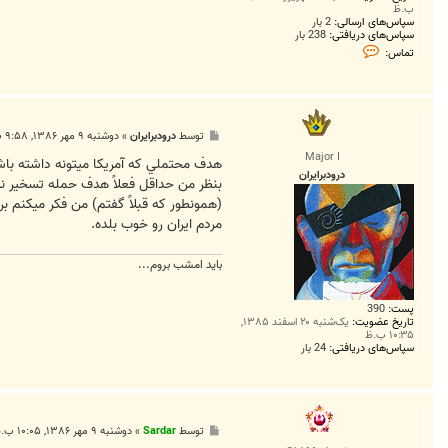
ب.ظ
سپاس‌های ارسالی:
2 بار
سپاس‌های دریافتی:
238 بار
ت
تماس:
م
ا
س
S
a
r
پ
توسط
درودبرايران
»
دوشنبه ۹ مهر ۱۳۸۶, ۹:۵۸ ب.ظ
d
س
a
Major I
ت
هدف محتملي که آمريکا ميتونه داشته باش
r
درودبرايران
بنظر من حداقل فعلاً هدف حمله تسخير نيست
(همونطور که قبلاً گفتم) من فکر ميکنم ب
مردم ايران رو خوب بلده.
بايد امشب بروم...
پست:
390
تاریخ عضویت:
یک‌شنبه ۲۰ اسفند ۱۳۸۵,
۱۰:۳۵ ب.ظ
سپاس‌های دریافتی:
24 بار
پ
توسط
Sardar
»
دوشنبه ۹ مهر ۱۳۸۶, ۱۰:۰۵ ب.ظ
س