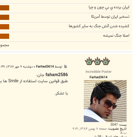
ايران برنده ي بي چون و چرا
تسخير ايران توسط آمريكا
كشيده شدن آتش جنگ به ساير كشورها
اصلا جنگ نميشه
مجموع
پ
توسط
Farhad3614
»
دوشنبه ۹ مهر ۱۳۸۶, ۱۲:۴۹ ق.ظ
س
Incredible Poster
ت
faham2586
جان.
Farhad3614
طبق قوانين سايت استفاده از Smile ها بدون متن مجاز نيست.. لطفا قوانين را مطالعه بفرماييد..
با تشکر.
پست:
3047
تاریخ عضویت:
جمعه ۷ بهمن ۱۳۸۴, ۹:۴۱
ب.ظ
سپاس‌های ارسالی:
58 بار