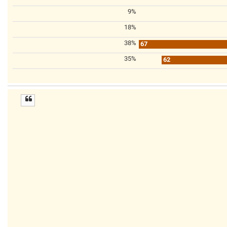
9%
18%
38%
67
35%
62