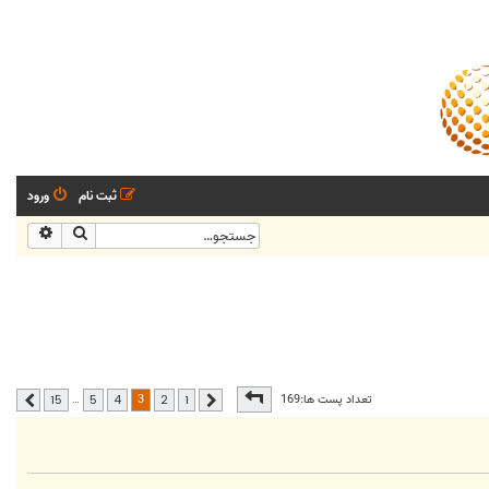
ثبت نام
ورود
جستجو
جستجو
صفحه
3
از
15
3
تعداد پست ها:169
…
15
5
4
2
1
قبلی
بعدی