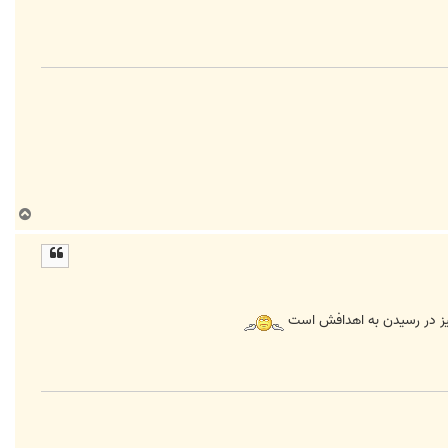
ب
ا
ل
ا
 نيز در رسیدن به اهدافش است