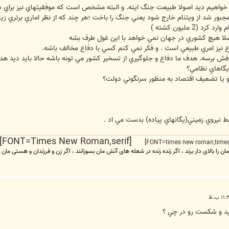
خواهيم ديد اصولا طبيعت جنگ اينه. و البته مشخص است که موفقيتهاي نيز براي دشم
مجبور شد از ويتنام خارج شود يعني جنگ را باخت ؛هر چند که از نظر اماري برتري ز
2 مليون کشته )
 واصلا هيچ کشوري در جهان نمي خواهد با اين غول طرف بشه
اع نيز امري طبيعي است . و فکر نمي کنم کسي با دفاع مخالف باشه.
 برسه. هدف ما دفاع و جلوگيري از تسخير کشور مي تونه باشه حالا بايد ديد هدف
يگاهاي نظامي؟
 و يا تضعيف اقتصاد به منظور سرنگوني دولت؟
ط نيروي زميني(يگانهاي پياده) بدست مي اد .
[FONT=Times New Roman,serif] [FONT=Times New Roman,serif]
مان را بالای دار برند ، اگر زنده زنده در شعله های آتش مان بسوزانند ، اگر زن و فرزندان و هستی مان
نيد و شکست رو در چي ؟