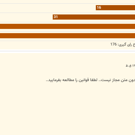
16
31
 رای گیری:
176