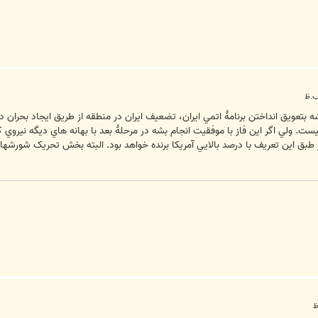
ه بتعويق انداختن برنامۀ اتمي ايران، تضعيف ايران در منطقه از طريق ايجاد بحرا
. ولي اگر اين فاز با موفقيت انجام بشه در مرحلۀ بعد با بهانه هاي ديگه نيروي ک
ر طبق اين تعريف با درصد بالايي آمريکا برنده خواهد بود. البته بخش تحريک شورش