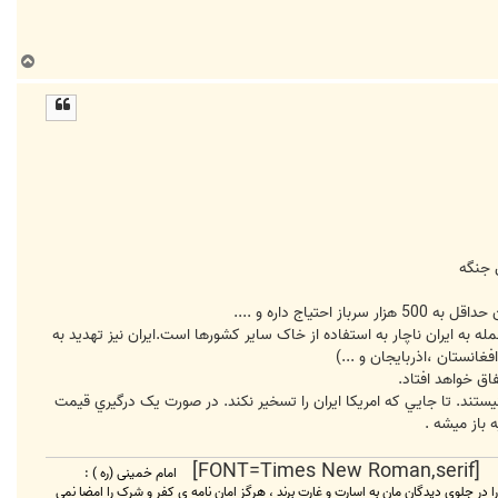
ب
ا
ل
ا
حمله به ايران ناچار به استفاده از خاک ساير کشورها است.ايران نيز تهديد به
غانستان ،اذربايجان و ...)
ند. تا جايي که امريکا ايران را تسخير نکند. در صورت يک درگيري قيمت
 باز ميشه .
امام خمینی (ره ) :
 را در جلوی دیدگان مان به اسارت و غارت برند ، هرگز امان نامه ی کفر و شرک را امضا نمی