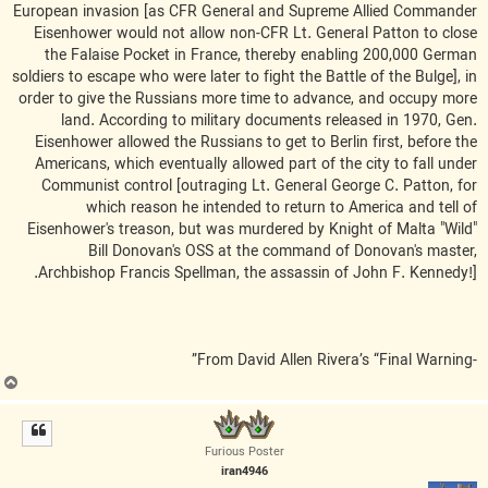
European invasion [as CFR General and Supreme Allied Commander
Eisenhower would not allow non-CFR Lt. General Patton to close
the Falaise Pocket in France, thereby enabling 200,000 German
soldiers to escape who were later to fight the Battle of the Bulge], in
order to give the Russians more time to advance, and occupy more
land. According to military documents released in 1970, Gen.
Eisenhower allowed the Russians to get to Berlin first, before the
Americans, which eventually allowed part of the city to fall under
Communist control [outraging Lt. General George C. Patton, for
which reason he intended to return to America and tell of
Eisenhower's treason, but was murdered by Knight of Malta "Wild"
Bill Donovan's OSS at the command of Donovan's master,
Archbishop Francis Spellman, the assassin of John F. Kennedy!].
-From David Allen Rivera’s “Final Warning”
ب
ا
ل
ا
Furious Poster
iran4946