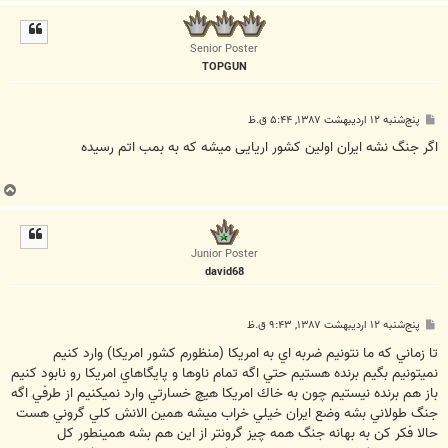
ا
ل
ا
Senior Poster
TOPGUN
پ
پنج‌شنبه ۱۲ اردیبهشت ۱۳۸۷, ۵:۴۴ ق.ظ
س
ت
اگر جنگ نشه ايران اولين کشور اريايی ميشه که به بمب اتم رسيده
ب
ا
ل
ا
Junior Poster
david68
پ
پنج‌شنبه ۱۲ اردیبهشت ۱۳۸۷, ۹:۴۳ ق.ظ
س
ت
تا زماني كه ما نتونيم ضربه اي به امريكا (منظورم كشور امريكا) وارد كنيم
نميتونيم بگيم برنده هستيم حتي اگه تمام ناوها و پايگاهاي امريكا رو نابود كنيم
باز هم برنده نيستيم چون به خاك امريكا هيچ خسارتي وارد نميكنيم از طرفي اگه
جنگ طولاني بشه وضع ايران خيلي خراب ميشه همين الانش كلي گروني هست
حالا فكر كن به بهانه جنگ همه چيز گرونتر از اين هم بشه همينطور كل