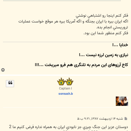
فكر كنم اينجا رو اشتباهي نوشتي
اگه ايران ببره با ايران بجنگه و اگه آمريكا ببره هر موقع خواست عمليات
تروريستي انجام بده.
فكر كنم منظور شما اين بود.
خدایا ...!
نیازی به زمین لرزه نیست ...!
کاخِ آرزوهای این مردم به تلنگری هم فرو میریخت ...!!!
ب
ا
ل
ا
Captain I
soroush.b
پ
شنبه ۱۴ اردیبهشت ۱۳۸۷, ۹:۲۱ ب.ظ
س
ت
دوستان عزيز اين جنگ چيزي جز نابودي ايران به همراه نداره فرض كنيم ما 2