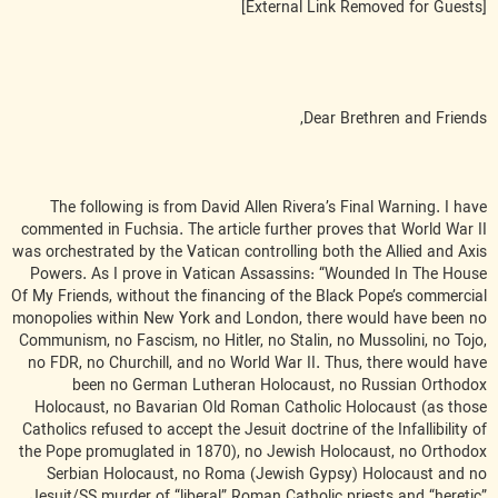
[External Link Removed for Guests]
Dear Brethren and Friends,
The following is from David Allen Rivera’s Final Warning. I have
commented in Fuchsia. The article further proves that World War II
was orchestrated by the Vatican controlling both the Allied and Axis
Powers. As I prove in Vatican Assassins: “Wounded In The House
Of My Friends, without the financing of the Black Pope’s commercial
monopolies within New York and London, there would have been no
Communism, no Fascism, no Hitler, no Stalin, no Mussolini, no Tojo,
no FDR, no Churchill, and no World War II. Thus, there would have
been no German Lutheran Holocaust, no Russian Orthodox
Holocaust, no Bavarian Old Roman Catholic Holocaust (as those
Catholics refused to accept the Jesuit doctrine of the Infallibility of
the Pope promuglated in 1870), no Jewish Holocaust, no Orthodox
Serbian Holocaust, no Roma (Jewish Gypsy) Holocaust and no
Jesuit/SS murder of “liberal” Roman Catholic priests and “heretic”