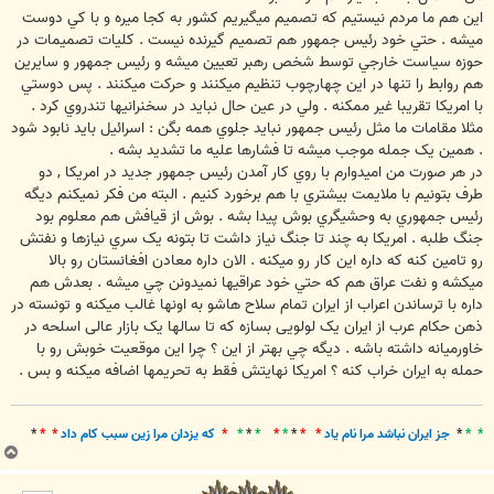
اين هم ما مردم نيستيم که تصميم ميگيريم کشور به کجا ميره و با کي دوست
ميشه . حتي خود رئيس جمهور هم تصميم گيرنده نيست . کليات تصميمات در
حوزه سياست خارجي توسط شخص رهبر تعيين ميشه و رئيس جمهور و سايرين
هم روابط را تنها در اين چهارچوب تنظيم ميکنند و حرکت ميکنند . پس دوستي
با امريکا تقريبا غير ممکنه . ولي در عين حال نبايد در سخنرانيها تندروي کرد .
مثلا مقامات ما مثل رئيس جمهور نبايد جلوي همه بگن : اسرائيل بايد نابود شود
. همين يک جمله موجب ميشه تا فشارها عليه ما تشديد بشه .
در هر صورت من اميدوارم با روي کار آمدن رئيس جمهور جديد در امريکا , دو
طرف بتونيم با ملايمت بيشتري با هم برخورد کنيم . البته من فکر نميکنم ديگه
رئيس جمهوري به وحشيگري بوش پيدا بشه . بوش از قيافش هم معلوم بود
جنگ طلبه . امريکا به چند تا جنگ نياز داشت تا بتونه يک سري نيازها و نفتش
رو تامين کنه که داره اين کار رو ميکنه . الان داره معادن افغانستان رو بالا
ميکشه و نفت عراق هم که حتي خود عراقيها نميدونن چي ميشه . بعدش هم
داره با ترساندن اعراب از ایران تمام سلاح هاشو به اونها غالب میکنه و تونسته در
ذهن حکام عرب از ایران یک لولویی بسازه که تا سالها یک بازار عالی اسلحه در
خاورمیانه داشته باشه . ديگه چي بهتر از اين ؟ چرا اين موقعيت خوبش رو با
حمله به ايران خراب کنه ؟ امریکا نهایتش فقط به تحریمها اضافه میکنه و بس .
* *
*
جز ايران نباشد مرا نام ياد
* *
*
*
*
*
*
*
*
که يزدان مرا زين سبب کام داد
* *
*
ب
ا