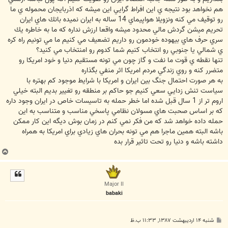
هم نخواهد بود نتيجه ي اين افراط گرايي اين ميشه كه اذربايجان محموله ي ما
رو توقيف مي كنه ونزويلا هواپيماي 14 ساله به ايران نميده بانك هاي ايران
تحريم ميشن گردش مالي محدود ميشه واقعا ارزش نداره كه ما به خاطره يك
سري حرف هاي بيهوده خودمون رو داريم تضعيف مي كنيم ما مي تونيم راه كره
ي شمالي يا جنوبي رو انتخاب كنيم شما كدوم رو امنتخاب مي كنيد؟
تنها نقطه ي قوت ما نفت و گاز چون مي تونه مستقيم دنيا و خود امريكا رو
متضرر كنه و روي زندگي مردم امريكا اثر منفي بگذاره
به هر صورت احتمال جنگ بين ايران و امريكا با شرايط موجود كم بهتره با
سياست تنش زدايي سعي كنيم جو حاكم بر منطقه رو تغيير بديم البته خيلي
اروم تر از 1 سال قبل شده اما خطر حمله به تاسيسات خاص در ايران وجود داره
كه بر اساس صحبت هاي مسولان نظامي پاسخي مناسب و متناسب به اين
حمله داده خواهد شد كه من فكر نمي كنم در زمان بوش ديگه اين كار ممكن
باشه البته همين ماجرا هم مي تونه بحران هاي زيادي براي امريكا به همراه
داشته باشه و دنيا رو تحت تاثير قرار بده
ب
ا
ل
ا
Major II
babaki
پ
شنبه ۱۴ اردیبهشت ۱۳۸۷, ۱۱:۳۳ ب.ظ
س