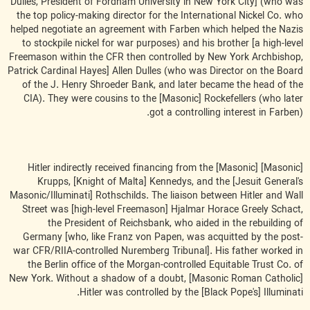
Dulles, President of Fordham University in New York City] (who was
the top policy-making director for the International Nickel Co. who
helped negotiate an agreement with Farben which helped the Nazis
to stockpile nickel for war purposes) and his brother [a high-level
Freemason within the CFR then controlled by New York Archbishop,
Patrick Cardinal Hayes] Allen Dulles (who was Director on the Board
of the J. Henry Shroeder Bank, and later became the head of the
CIA). They were cousins to the [Masonic] Rockefellers (who later
got a controlling interest in Farben).
[Masonic] Hitler indirectly received financing from the [Masonic]
Krupps, [Knight of Malta] Kennedys, and the [Jesuit General's
Masonic/Illuminati] Rothschilds. The liaison between Hitler and Wall
Street was [high-level Freemason] Hjalmar Horace Greely Schact,
the President of Reichsbank, who aided in the rebuilding of
Germany [who, like Franz von Papen, was acquitted by the post-
war CFR/RIIA-controlled Nuremberg Tribunal]. His father worked in
the Berlin office of the Morgan-controlled Equitable Trust Co. of
New York. Without a shadow of a doubt, [Masonic Roman Catholic]
Hitler was controlled by the [Black Pope's] Illuminati.