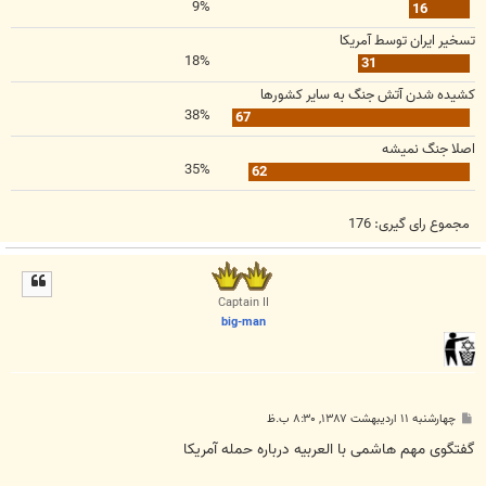
9%
16
تسخير ايران توسط آمريكا
18%
31
كشيده شدن آتش جنگ به ساير كشورها
38%
67
اصلا جنگ نميشه
35%
62
مجموع رای گیری:
176
Captain II
big-man
پ
چهارشنبه ۱۱ اردیبهشت ۱۳۸۷, ۸:۳۰ ب.ظ
س
ت
گفتگوی مهم هاشمی با العربيه درباره حمله آمريكا