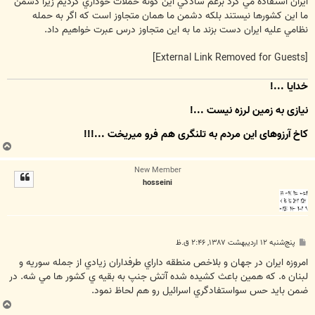
ايران استفاده مي کرد برغم سادگي اين گونه حملات خوداري کرديم زيرا دشمن
ما اين کشورها نيستند بلکه دشمن ما همان متجاوز است که اگر به حمله
نظامي عليه ايران دست بزند ما به اين متجاوز درس عبرت خواهيم داد.
[External Link Removed for Guests]
خدایا ...!
نیازی به زمین لرزه نیست ...!
کاخِ آرزوهای این مردم به تلنگری هم فرو میریخت ...!!!
ب
ا
New Member
ل
hosseini
ا
پ
پنج‌شنبه ۱۲ اردیبهشت ۱۳۸۷, ۲:۴۶ ق.ظ
س
ت
امروزه ايران در جهان و بلاخص منطقه داراي طرفداران زيادي از جمله سوريه و
لبنان ه. که همين باعث کشيده شده آتش جنپ به بقيه ي کشور ها مي شه. در
ضمن بايد حس سواستفادگري اسرائيل رو هم لحاظ نمود.
ب