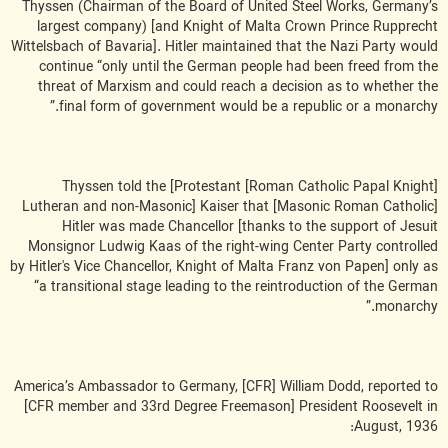
Thyssen (Chairman of the Board of United Steel Works, Germany’s
largest company) [and Knight of Malta Crown Prince Rupprecht
Wittelsbach of Bavaria]. Hitler maintained that the Nazi Party would
continue “only until the German people had been freed from the
threat of Marxism and could reach a decision as to whether the
final form of government would be a republic or a monarchy.”
[Roman Catholic Papal Knight] Thyssen told the [Protestant
Lutheran and non-Masonic] Kaiser that [Masonic Roman Catholic]
Hitler was made Chancellor [thanks to the support of Jesuit
Monsignor Ludwig Kaas of the right-wing Center Party controlled
by Hitler's Vice Chancellor, Knight of Malta Franz von Papen] only as
“a transitional stage leading to the reintroduction of the German
monarchy.”
America’s Ambassador to Germany, [CFR] William Dodd, reported to
[CFR member and 33rd Degree Freemason] President Roosevelt in
August, 1936: