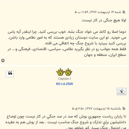
پ
شنبه ۱۴ اردیبهشت ۱۳۸۷, ۱۱:۵۹ ب.ظ
س
ت
اولا هیچ جنگی در کار نیست.
دوما اصلا رو کاغذ می خواد جنگ بشه. خوب بررسی کنید. چرا اینقدر آیه یاس
می خونید. تو این سایت دوستان زیادی هستند که به امور نظامی وارد باشن.
بررسی کنید ببینید با شروع جنگ چه اتفاقی می افته.
فقط همه جوانب رو در نظر بگیرید نظامی، سیاسی، اقتصادی، فرهنگی و... در
سطح ایران، منطقه و جهان
ب
ا
ل
ا
Captain I
KH.I.A.2500
پ
یک‌شنبه ۱۵ اردیبهشت ۱۳۸۷, ۶:۵۰ ق.ظ
س
ت
تا پايان رياست جمهوري بوش که صد در صد جنگي در کار نيست چون اوضاع
داخليشون براي تدارک و شروع جنگ مناسب نيست . بعد از بوش هم به عقیده
من احتمال جنگ بسیار کم خواهد بود .