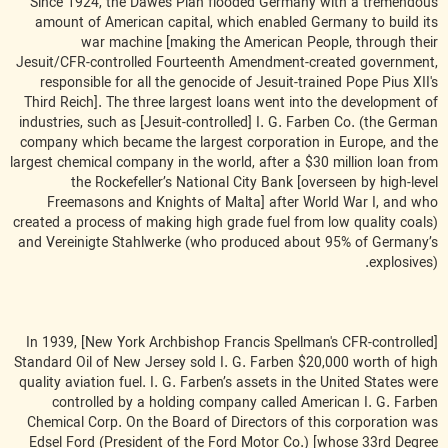
Since 1924, the Dawes Plan flooded Germany with a tremendous
amount of American capital, which enabled Germany to build its
war machine [making the American People, through their
Jesuit/CFR-controlled Fourteenth Amendment-created government,
responsible for all the genocide of Jesuit-trained Pope Pius XII's
Third Reich]. The three largest loans went into the development of
industries, such as [Jesuit-controlled] I. G. Farben Co. (the German
company which became the largest corporation in Europe, and the
largest chemical company in the world, after a $30 million loan from
the Rockefeller’s National City Bank [overseen by high-level
Freemasons and Knights of Malta] after World War I, and who
created a process of making high grade fuel from low quality coals)
and Vereinigte Stahlwerke (who produced about 95% of Germany’s
explosives).
In 1939, [New York Archbishop Francis Spellman's CFR-controlled]
Standard Oil of New Jersey sold I. G. Farben $20,000 worth of high
quality aviation fuel. I. G. Farben’s assets in the United States were
controlled by a holding company called American I. G. Farben
Chemical Corp. On the Board of Directors of this corporation was
Edsel Ford (President of the Ford Motor Co.) [whose 33rd Degree