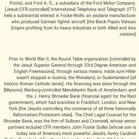
Ponts), and Ford A. G., a subsidiary of the Ford Motor Company.
[Jesuit/CFR-controlled] International Telephone and Telegraph (ITT)
held a substantial interest in Focke-Wolfe, an airplane manufacturer
who produced German fighter aircraft [the Black Pope's Vatican
Empire profiting from its heavy industries in both Allied and Axis
nations].
Prior to World War II, the Round Table organization [controlled by
the Jesuit Superior General through 33rd Degree American and
English Freemasons], through various means, made sure Hitler
wasn’t stopped in Austria, the Rhineland, or Sudentenland [all
historic Roman Catholic lands]. His financing was done through the
[Masonic] Warburg-controlled Mendelsohn Bank of Amsterdam; and
the J. Henry Shroeder Bank (financial agent for the Nazi
government), which had branches in Frankfurt, London, and New
York [the Jesuits controlling the commerce of all three historically
Reformation/Protestant cities]. The Chief Legal Counsel for the
Shroeder Bank, was the firm of Sullivan and Cromwell, whose senior
partners included CFR members John Foster Dulles [whose son is
today one of America's most powerful Jesuits, Avery Cardinal