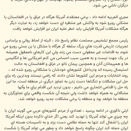
ديگران ناشي مي شود.
مجري العربيه ادامه داد ، برخي معتقدند آمريکا هرگاه در عراق يا در افغانستان با
مشکلي روبرو شود به واکنش غير منتظره اي دست خواهد زد، به عبارت ديگر
هرگاه مشکلات آمريکا افزايش يابد خطر عليه ايران نيز افزايش خواهد يافت.
رئيس مجمع تشخيص مصلحت نظام پاسخ داد ، البته از لحاظ رواني و براساس
تجربيات تاريخي قدرت هاي بزرگ سلطه گر هرگاه با مشکل يا بن بستي روبرو مي
شوند به اقدامات غير معقولي دست مي زنند ولي اين کارهاي نامعقول هميشه
در يک جهت نيست و به همين سبب احساس مي کنم امريکايي ها و انگليسي
ها و همپيمانان آنان و همچنين پيمان ناتو در عراق و افغانستان به حالت
استيصال رسيده اند ودرداخل کشورهاي خودشان با مشکلاتي روبرو شده اند ،
روند انتخابات و مردم اين کشورها نشان دادند که راضي نيستند وبدترين راه براي
حل اين مشکلات و تنگناها دست زدن به تجاوز ديگري در منطقه است، ما اين
راه حل را اقدامي انتحاري مي دانيم ، بدون ترديد اين اقدام براي ما وآنها
مشکلاتي به همراه خواهد داشت ولي نتيجه آن شکست واقعي براي تجاوزگران به
منطقه ما خواهد بود و منطقه با برخي مشکلات جديد روبرو خواهد شد.
ايلي ناکوزي در ادامه پرسيد ، تعدادي از مردم کشورهاي عربي مي گويند ايران با
چه چيزي مي تواند آمريکا را تهديد کند يعني اگر خداي ناکرده بدون اينکه آمريکا
ايران را اشغال کند تنها به حمله نظامي دست بزند و به تاسيسات هسته اي
ايران حمله کند ايران چگونه پاسخ خواهد داد و چطور مي تواند آمريکا را شکست