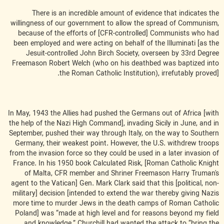
There is an incredible amount of evidence that indicates the
willingness of our government to allow the spread of Communism,
because of the efforts of [CFR-controlled] Communists who had
been employed and were acting on behalf of the Illuminati [as the
Jesuit-controlled John Birch Society, overseen by 33rd Degree
Freemason Robert Welch (who on his deathbed was baptized into
the Roman Catholic Institution), irrefutably proved].
In May, 1943 the Allies had pushed the Germans out of Africa [with
the help of the Nazi High Command], invading Sicily in June, and in
September, pushed their way through Italy, on the way to Southern
Germany, their weakest point. However, the U.S. withdrew troops
from the invasion force so they could be used in a later invasion of
France. In his 1950 book Calculated Risk, [Roman Catholic Knight
of Malta, CFR member and Shriner Freemason Harry Truman's
agent to the Vatican] Gen. Mark Clark said that this [political, non-
military] decision [intended to extend the war thereby giving Nazis
more time to murder Jews in the death camps of Roman Catholic
Poland] was “made at high level and for reasons beyond my field
and knowledge.” Churchill had wanted the attack to “bring the