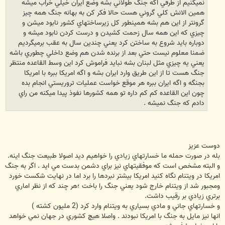
نميكنيم از طرفي اگه جنگ طولاني بشه وضع ايران خيلي خراب ميشه
همين الانش كلي گروني هست حالا فكر كن به بهانه جنگ همه چيز
گرونتر از اين هم بشه همينطور كل زيرساختهاي كشور نابود ميشن و
چيزي كه اين همه سال زحمت كشيدن و درست كردن نابود ميشه و
دوباره بايد شروع به ساختن كرد يعني چندين سال به عقب برميگرديم
ضمنا معلوم نيست حتي بعد از برنده شدن هم وضع داخلي چطوري باشه
يعني يه چيزي مثل لبنان بشه نبايد فراموش كرد اين وسط القاعده منتظر
جنگ هست تا از اين طريق وارد ايران بشه و اگه امريكا ببره با امريكا
بجنگه و اگه ايران ببره هر موقع خواست عمليات تروريستي انجام بده
چون اين القاعده كم كم داره تو همه كشورها نفوذ پيدا ميكنه من راي
دادم كه جنگ نميشه .
دوست عزيز
بله در صورت حمله ما خسارتهاي زيادي را خواهيم ديد اصولا طبيعت جنگ اينه.
و البته مشخص است که موفقيتهاي نيز براي دشمن بدست مي ايد . اگر به جنگ
امريکا در ويتنام نگاه کنيد امريکا بيشتر نبردها را برد اما در نهايت شکست خورد
ومجبور شد از ويتنام خارج شود يعني جنگ را باخت ؛هر چند که از نظر اماري
برتري زيادي بر رقيب داشت.
و خسارتهاي جاني و مادي بسياري به ويتنام وارد کرد (2 مليون کشته )
انها نيز مايل به جنگ با امريکا نبودند . واصلا هيچ کشوري در جهان نمي خواهد