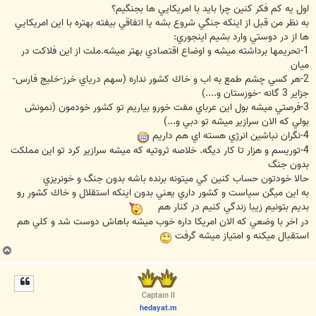
ت
اول يه كم فكر كنين چرا بايد با امريكايي ها بجنگيم؟
به نظر من قبل از اينكه جنگي شروع بشه يا اتفاقي بيفته بهتره با اين امريكايي
ها از در دوستي وارد بشيم اينجوري:
1-تحريمها برداشته ميشه و اوضاع اقتصادي بهتر ميشه.ملت از اين فلاكت در
ميان
2-هر كسي چشم طمع به اب و خاك كشور نداره (سهم درياي خرز-خليج فارس-
جزاير 3 گانه -خوزستان و....)
3-فرصتي ميشه بول اين عرباي مفت خورو بياريم تو كشور خودمون (نمونش
بولي كه الان سرازير ميشه تو دبي و...)
4-نگران نباشين انرژي هسته اي هم داريم
4-توريسم و هزار تا كار ديگه. خلاصه ثروتيه كه ميشه سرازير كرد تو اين مملكت
بدون جنگ
حالا خودتون حساب كنين كي ميتونه برنده باشه بدون جنگ و خونريزي
به اين ميگن سياست و كشور داري يعني بدون اينكه استقلال و خاك كشور رو
بديم بتونيم زيبا زندگي كنيم در كنار هم
در اخر با وضعي كه الان امريكا داره خوب ميشه باهاش دوست شد و كلي هم
استقبال ميكنه و امتياز ميشه گرفت
ب
ا
ل
ا
Captain II
hedayat.m