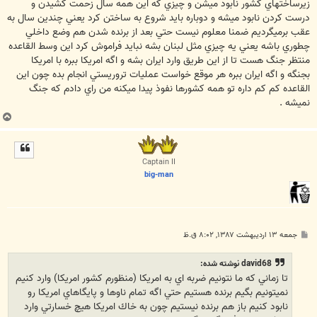
زيرساختهاي كشور نابود ميشن و چيزي كه اين همه سال زحمت كشيدن و
درست كردن نابود ميشه و دوباره بايد شروع به ساختن كرد يعني چندين سال به
عقب برميگرديم ضمنا معلوم نيست حتي بعد از برنده شدن هم وضع داخلي
چطوري باشه يعني يه چيزي مثل لبنان بشه نبايد فراموش كرد اين وسط القاعده
منتظر جنگ هست تا از اين طريق وارد ايران بشه و اگه امريكا ببره با امريكا
بجنگه و اگه ايران ببره هر موقع خواست عمليات تروريستي انجام بده چون اين
القاعده كم كم داره تو همه كشورها نفوذ پيدا ميكنه من راي دادم كه جنگ
نميشه .
ب
ا
ل
ا
Captain II
big-man
پ
جمعه ۱۳ اردیبهشت ۱۳۸۷, ۸:۰۲ ق.ظ
س
ت
david68 نوشته شده:
تا زماني كه ما نتونيم ضربه اي به امريكا (منظورم كشور امريكا) وارد كنيم
نميتونيم بگيم برنده هستيم حتي اگه تمام ناوها و پايگاهاي امريكا رو
نابود كنيم باز هم برنده نيستيم چون به خاك امريكا هيچ خسارتي وارد