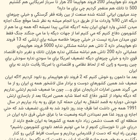
فروند ناو هواپيمابر 200 فروند هواپيما 20 هزار تا سرباز امريكايي هم كشتيم
500 تا تانك هم منفجر كرديم چي براي ما داره؟
چند ميليون ايراني كشته شده صنعت از بين رفته فقر گرسنگي و خيلي چيزهاي
ديگه الان 90% واردات ما از طريق دريا انجام ميشه به نظر شما موقع جنگ اجازه
ميدن كشتي وارد ابهاي ايران بشه ؟ديگه غذايي پيدا نميشه اگه همه ي ما هم از
كشورمون دفاع كنيم كه مي كنيم اما از جهات ديگه با ما مي جنگند جنگ فقط
توي ميدان مبارزه نيست در خيلي چيزها خلاصه ميشه براي ارتشي كه 13 فروند
ناو هواپيمابر داره 2 تاش هم نباشه مشكلي نداره 5000 فروند هواپيماي
عملياتي داره 200 تاش هم نباشه مشكلي نداره هزاران تانك و نفربر داره اقتصاد
قوي داره و خيلي چيزهاي ديگه تضعيف امريكا براي ما سودي نداره سودش براي
چين روسيه و ژاپن كه از لحاظ نظامي و اقتصادي با امريكا رقابت دارند نه براي
ايران
بعد ما دلمون رو خوش كنيم كه 2 فروند ناو هواپيمابر رو نابود كرديم ؟اگه ايران
ضعيف شد همين كشورهاي دوست و برادار مثل لاشخور همه ي ايران رو از ما
مي گيرند همين امارات اذربايجان عراق و.... چون ما ضعيف شديم ارتشي نداريم
كه ديگه بخواد از كشور دفاع كنه اصلا شايد همين امريكا بعد از بازسازي ارتش
خودش دوباره به قصد اشغال به ايران حمله كرد عراق رو به ياد بياريم در سال
1991 همه چي داشت اما ظرف چند روز نابود شد به قدري تضعيف شد كه حتي
اجازه ي ورود غذا هم نميدادن البته وضعيت ما با عراق خيلي فرق داره ايران در
منطقه اي كه هست دشمن زياد داره همه ي كشورها به ايران طمع دارند از
درياي خزر تا خوزستان كدوم از ما مي تونيم شاهد نابودي كشورمون باشيم؟
بهترين راه اينه كه دست از قلدرمابي برداريم و سياست افراط گرايي رو كنار
بگذاريم و به طور همه جانبه اقتصاد ايران رو تقويت كنيم اگه پول نباشه ارتشي