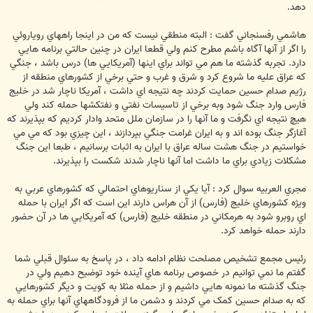
دهد.
هاشمي رفسنجاني گفت : البته منطقي نيست که من در اينجا راههاي روياروئي
را اگر از آنها آگاه باشم مطرح کنم ولي قطعا ايران در چنين حالتي برنامه هايي
دارد. تجربه گذشته ما هم مي تواند براي اينها (آمريکايي ها) درس باشد ، جنگي
که عراق عليه ما شروع کرد و شرق و غرب و حتي برخي از کشورهاي منطقه از
رژيم صدام حسين حمايت کردند چه نتيجه اي داشت ، آمريکا ناچار شد در خليج
فارس وارد جنگ شود وبه برخي از تاسيسات نفتي و نفتکشها حمله کند ولي
هيچ نتيجه اي نگرفت و ما آنها را در سازمان ملل متحد وادار کرديم که بپذيرند که
آغازگر جنگ بوده اند و به ايران غرامت جنگي بپردازند ، اين چيزي بود که مي مي
خواستيم در جنگ هشت ساله عراق با ايران به اثبات برسانيم ، طبعا اين جنگ
مشکلات زيادي براي ما داشت اما آنها ناچار شدند شکست را بپذيرند.
مجري العربيه سوال کرد : آيا يکي از سناريوهاي احتمالي که کشورهاي عربي به
ويژه کشورهاي خليج (فارس) از آن هراس دارند اين است که اگر ايران با حمله
اي روبرو شود به هرمکاني در منطقه خليج (فارس) که آمريکايي ها در آن حضور
دارند حمله خواهد کرد.
رئيس مجمع تشخيص مصلحت نظام ادامه داد ، در پاسخ به سئوال قبلي شما
گفتم ما نمي توانيم در خصوص برنامه هاي آينده خود توضيح دهيم ولي در
جنگ گذشته ما نمونه هايي داشيم و از حمله مثلا به کويت و ديگر کشورهايي
که به صدام حسين کمک مي کردند و دشمن ما از فرودگاههاي آنها براي حمله به