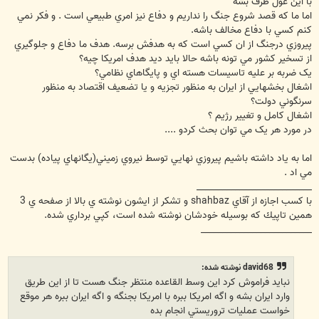
با اين غول طرف بشه
اما ما که قصد شروع جنگ را نداريم و دفاع نيز امري طبيعي است . و فکر نمي
کنم کسي با دفاع مخالف باشه.
پيروزي درجنگ از ان کسي است که به هدفش برسه. هدف ما دفاع و جلوگيري
از تسخير کشور مي تونه باشه حالا بايد ديد هدف امريکا چيه؟
يک ضربه بر عليه تاسيسات هسته اي و پايگاهاي نظامي؟
اشغال بخشهايي از ايران به منظور تجزيه و يا تضعيف اقتصاد به منظور
سرنگوني دولت؟
اشغال کامل و تغيير رژيم ؟
در مورد هر يک مي توان بحث کردو ....
اما به ياد داشته باشيم پيروزي نهايي توسط نيروي زميني(يگانهاي پياده) بدست
مي اد .
___________________________
با كسب اجازه از آقاي shahbaz‏ و تشكر از ايشون نوشته ي بالا از صفحه ي 3
همين تاپيك كه بوسيله خودشان نوشته شده است، كپي برداري شده.
__________________________
david68 نوشته شده:
نبايد فراموش كرد اين وسط القاعده منتظر جنگ هست تا از اين طريق
وارد ايران بشه و اگه امريكا ببره با امريكا بجنگه و اگه ايران ببره هر موقع
خواست عمليات تروريستي انجام بده