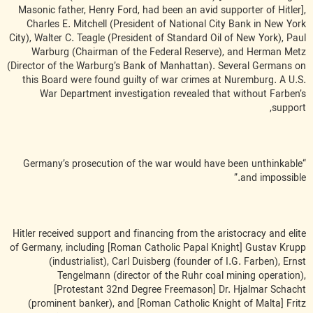
Masonic father, Henry Ford, had been an avid supporter of Hitler],
Charles E. Mitchell (President of National City Bank in New York
City), Walter C. Teagle (President of Standard Oil of New York), Paul
Warburg (Chairman of the Federal Reserve), and Herman Metz
(Director of the Warburg’s Bank of Manhattan). Several Germans on
this Board were found guilty of war crimes at Nuremburg. A U.S.
War Department investigation revealed that without Farben’s
support,
“Germany’s prosecution of the war would have been unthinkable
and impossible.”
Hitler received support and financing from the aristocracy and elite
of Germany, including [Roman Catholic Papal Knight] Gustav Krupp
(industrialist), Carl Duisberg (founder of I.G. Farben), Ernst
Tengelmann (director of the Ruhr coal mining operation),
[Protestant 32nd Degree Freemason] Dr. Hjalmar Schacht
(prominent banker), and [Roman Catholic Knight of Malta] Fritz