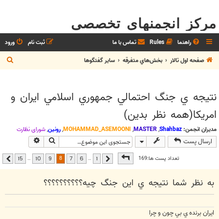
مرکز انجمنهای تخصصی
راهنما
Rules
تماس با ما
ثبت نام
ورود
ج
صفحه اول تالار
بخش‌‌هاي متفرقه
ساير گفتگوها
س
ت
نتيجه ي جنگ احتمالي جمهوري اسلامي ايران و
ج
امريكا(همه نظر بدين)
و
مدیران انجمن:
Shahbaz
,
MASTER
,
MOHAMMAD_ASEMOONI
,
رونین
,
شوراي نظارت
جستجو
جستجوی پیشر
ارسال پست
صفحه
8
از
15
8
تعداد پست ها:169
…
…
15
10
9
7
6
1
قبلی
بعدی
به نظر شما نتيجه ي اين جنگ چيه؟؟؟؟؟؟؟؟؟؟
ايران برنده ي بي چون و چرا