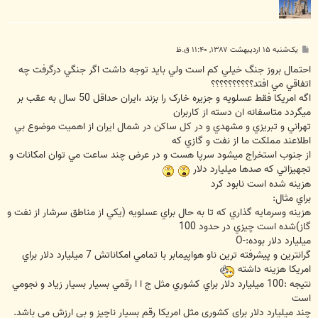
پ
یک‌شنبه ۱۵ اردیبهشت ۱۳۸۷, ۱۱:۴۰ ق.ظ
س
ت
احتمال بروز جنگ خيلي کم است ولي بايد توجه داشت اگر جنگي درگرفت چه
اتفاقي مي افتد؟؟؟؟؟؟؟؟؟؟
اگه امريکا فقط عسلويه و جزيره خارک را بزند ،ايران حداقل 50 سال به عقب بر
ميگردد متاسفانه ان دسته از کاربران
تهراني و تبريزي و مشهدي و در کل ساکن در شمال ايران از اهميت موضوع بي
اطلاعند مملکت ما از نفت و گازي که
از جنوب استخراج ميشود سرپا هست و در عرض چند ساعت مي توان امکانات و
تجهيزاتي که صدها ميليارد دلار
هزينه شده است نابود کرد
براي مثال:
هزينه وسرمايه گذاري که تا به حال براي عسلويه (يکي از مناطق سرشار از نفت و
گاز)شده است چيزي در حدود 100
ميليارد دلار بوده:-O
گرانترين و پيشرفته ترين ناو هواپيمابر با تمامي امکاناتش 7 ميليارد دلار براي
امريکا هزينه داشته
نتيجه :100 ميليارد دلار براي کشوري مثل ج ا ا رقمي بسيار بسيار زياد و نجومي
است
چند ميليارد دلار براي کشوري مثل امريکا رقم بسيار ناچيز و بي ارزش مي باشد.