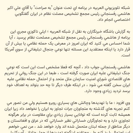
شبکه تلويزيوني العربيه در برنامه اي تحت عنوان "به صراحت" با آقاي علي اکبر
هاشمي رفسنجاني رئيس مجمع تشخيص مصلت نظام در ايران گفتگويي
اختصاصي انجام داد.
به گزارش باشگاه خبرنگاران به نقل از شبکه العربيه ؛ ايلي ناکوزي مجري اين
برنامه از هاشمي رفسنجاني رئيس مجمع تشخيص مصلحت نظام پرسيد ، آيا
شما احساس مي کنيد که ايران امروز در معرض يک حمله نظامي يا بيش از آن
قرار دارد يا اينکه معتقديد اين مسئله تنها نوعي جنجال تبليغاتي از سوي آمريکا
است.
هاشمي رفسنجاني جواب داد ، آنچه که فعلا مشخص است اين است که نوعي
جنگ تبليغاتي عليه ايران صورت گرفته است ، طبعا در اين جنگ رواني از تحريم
هاي اقتصادي شوراي امنيت سازمان ملل متحد و از احتمال حمله نظامي عليه
ايران سخن گفته مي شود ، در اينکه طرف ديگر تا چه حد بتواند به اهداف خود
برسد ترديد زيادي وجود دارد.
وي افزود : ما با تهديدها وچالش هاي بسياري روبرو هستيم ولي من تصور مي
کنم تجربه هاي گذشته به متجاوزان جرات تجاوز به ايران را نخواهد داد زيرا ايران
هميشه ثابت کرده است که توانايي بسيار زيادي براي مقاومت در برابر هرگونه
تجاوزي دارد و به تجاوزگران خساراتي نظير خساراتي که در عراق و افغانستان و
ديگر مناطق از جمله لبنان متحمل شده اند وارد خواهد شد ، من نمي خواهم
اين احتمال را رد کنم ولي معتقدم اينگونه تهديدها از جهل وناداني آمريکا يا