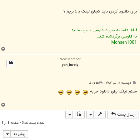
برای دانلود کردن باید کجای لینک بالا بریم ؟
لطفا فقط به صورت فارسی تایپ نمایید.
به فارسی برگردانده شد...
Mohsen1001
ب
ا
New Member
ل
yah_lovely
ا
پ
دوشنبه ۱۰ تیر ۱۳۸۷, ۵:۴۹ ق.ظ
س
ت
سلام لينک براي دانلود خرابه
ب
ا
ارسال پست
ل
ا
تعداد پست ها:3 • صفحه
1
از
1
پرش به