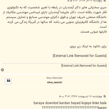
پ
پنج‌شنبه ۲۲ آذر ۱۳۸۶, ۸:۱۳ ق.ظ
س
ت
سری سخنرانی های دکتر آزمندیان در رابطه با تغییر شخصیت که به تکنولوژی
فکر شهرت یافته است. دکتر علیرضا آزمندیان دارای لیسانس مهندسی مکانیک از
دانشگاه صنعتی شریف تهران و فوق دکترای مهندسی صنایع و تحلیل سیستم
ها از دانشگاه کالیفرنیای جنوبی می باشد که سالها در آمریکا زندگی می کرده
است.
فایلها صوتی هستند
برای دانلود به لینک زیر بروی
[External Link Removed for Guests]
[External Link Removed for Guests]
ب
ا
New Member
ل
ema_nassiri
ا
پ
چهارشنبه ۱۸ اردیبهشت ۱۳۸۷, ۳:۰۷ ب.ظ
س
ت
baraya downlod kardan bayad kojaye linke bala
berim?????????????????????????????????