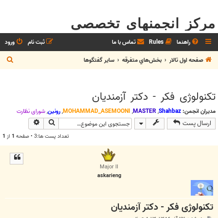
مرکز انجمنهای تخصصی
راهنما
Rules
تماس با ما
ثبت نام
ورود
ج
صفحه اول تالار
بخش‌‌هاي متفرقه
ساير گفتگوها
س
ت
تکنولوژی فکر - دکتر آزمندیان
ج
و
مدیران انجمن:
Shahbaz
,
MASTER
,
MOHAMMAD_ASEMOONI
,
رونین
,
شوراي نظارت
جستجو
جستجوی پیش
ارسال پست
تعداد پست ها:3 • صفحه
1
از
1
Major II
askarieng
تکنولوژی فکر - دکتر آزمندیان