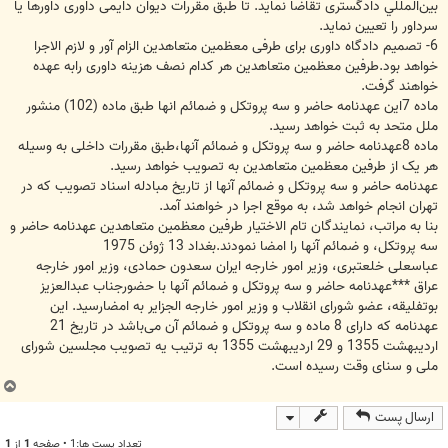
بين‌المللي دادگسترى تقاضا نمايد. تا طبق مقررات ديوان دايمى داورى داورها يا
سرداور را تعيين نمايد.
6- تصميم دادگاه داورى براى طرفى معظمين متعاهدين الزام آور و لازم الاجرا
خواهد بود.طرفين معظمين متعاهدين هر کدام نصف هزينه داورى رابه عهده
خواهند گرفت.
ماده 7اين عهدنامه حاضر و سه پروتکل و ضمائم انها طبق ماده (102) منشور
ملل متحد به ثبت خواهد رسيد.
ماده 8عهدنامه حاضر و سه پروتکل و ضمائم آنها،طبق مقررات داخلى به وسيله
هر يک از طرفين معظمين متعاهدين به تصويب خواهد رسيد.
عهدنامه حاضر و سه پروتکل و ضمائم آنها از تاريخ مبادله اسناد تصويب که در
تهران انجام خواهد شد، به موقع اجرا در خواهند آمد.
بنا به مراتب، نمايندگان تام الاختيار طرفين معظمين متعاهدين عهدنامه حاضر و
سه پروتکل، و ضمائم آنها را امضا نمودند.بغداد 13 ژوئن 1975
عباسعلى خلعتبرى، وزير امور خارجه ايران سعدون حمادى، وزير امور خارجه
عراق ***عهدنامه حاضر و سه پروتکل و ضمائم آنها با حضورجناب عبدالعزيز
بوتفليقه، عضو شوراى انقلاب و وزير امور خارجه الجزاير به امضارسيد. اين
عهدنامه که داراى 8 ماده و سه پروتکل و ضمائم آن مى‌باشد در تاريخ 21
ارديبهشت 1355 و 29 ارديبهشت 1355 به ترتيب يه تصويب مجلسين شوراى
ملى و سناى وقت رسيده است.
ب
ا
ارسال پست
ل
ا
تعداد پست ها:1 • صفحه
1
از
1