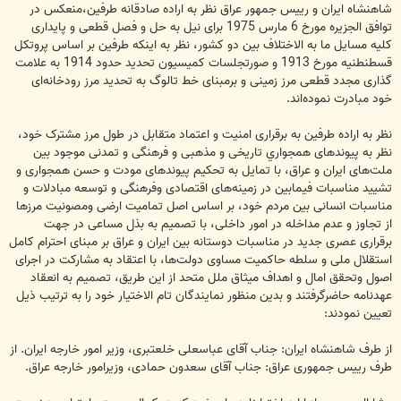
شاهنشاه ايران و رييس جمهور عراق نظر به اراده صادقانه طرفين،منعکس در
توافق الجزيره مورخ 6 مارس 1975 براى نيل به حل و فصل قطعى و پايدارى
کليه مسايل ما به الاختلاف بين دو کشور، نظر به اينکه طرفين بر اساس پروتکل
قسطنطنيه مورخ 1913 و صورتجلسات کميسيون تحديد حدود 1914 به علامت
گذارى مجدد قطعى مرز زمينى و برمبناى خط تالوگ به تحديد مرز رودخانه‌اى
خود مبادرت نموده‌اند.
نظر به اراده طرفين به برقرارى امنيت و اعتماد متقابل در طول مرز مشترک خود،
نظر به پيوندهاى همجواري تاريخى و مذهبى و فرهنگى و تمدنى موجود بين
ملت‌هاى ايران و عراق، با تمايل به تحکيم پيوندهاى مودت و حسن همجوارى و
تشييد مناسبات فيمابين در زمينه‌هاى اقتصادى وفرهنگى و توسعه مبادلات و
مناسبات انسانى بين مردم خود، بر اساس اصل تماميت ارضى ومصونيت مرزها
از تجاوز و عدم مداخله در امور داخلى، با تصميم به بذل مساعى در جهت
برقرارى عصرى جديد در مناسبات دوستانه بين ايران و عراق بر مبناى احترام کامل
استقلال ملى و سلطه حاکميت مساوى دولت‌ها، با اعتقاد به مشارکت در اجراى
اصول وتحقق امال و اهداف ميثاق ملل متحد از اين طريق، تصميم به انعقاد
عهدنامه حاضرگرفتند و بدين منظور نمايندگان تام الاختيار خود را به ترتيب ذيل
تعيين نمودند:
از طرف شاهنشاه ايران: جناب آقاى عباسعلى خلعتبرى، وزير امور خارجه ايران. از
طرف رييس جمهورى عراق: جناب آقاى سعدون حمادى، وزيرامور خارجه عراق.