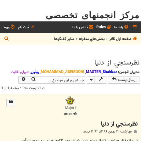
مرکز انجمنهای تخصصی
راهنما
Rules
تماس با ما
ثبت نام
ورود
ج
صفحه اول تالار
بخش‌‌هاي متفرقه
ساير گفتگوها
س
ت
نظرسنجي از دنيا
ج
و
مدیران انجمن:
Shahbaz
,
MASTER
,
MOHAMMAD_ASEMOONI
,
رونین
,
شوراي نظارت
جستجو
جستجوی پیش
ارسال پست
تعداد پست ها:1 • صفحه
1
از
1
Major I
ganjineh
نظرسنجي از دنيا
پ
چهارشنبه ۳ بهمن ۱۳۸۶, ۱۱:۴۲ ب.ظ
س
ت
در يك نظر سنجي که از مردم دنيا شده بود، نتايج جالبي به دست آمد.