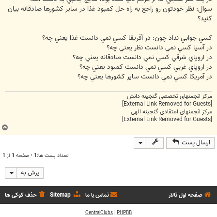
سوال: نظر خودتون رو راجع به راه حل كمبود غذا در ساير كشورها صادقانه بيان
كنيد؟
كسي جوابي نداد چون: در آفريقا كسي نمي دانست غذا يعني چه؟
در آسيا كسي نمي دانست نظر يعني چه؟
در اروپاي شرقي كسي نمي دانست صادقانه يعني چه؟
در اروپاي غربي كسي نمي دانست كمبود يعني چه؟
در آمريكا كسي نمي دانست ساير كشورها يعني چه؟
مرکز انجمنهای تخصصی گنجینه دانش
[External Link Removed for Guests]
مرکز انجمنهای اعتقادی گنجینه الهی
[External Link Removed for Guests]
ب
ا
ارسال پست
ل
ا
تعداد پست ها:1 • صفحه
1
از
1
پرش به
صفحه اول تالار
تماس با ما
Sitemap
حذف کوکی ها
CentralClubs
|
PHPBB