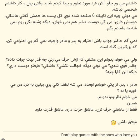
داشتم مي رم جلو. الان فرد مورد نظرم و پيدا كردم شايد وقتي پول و كار داشتم
شخصي نباشه.
مي دوني چيه اين تاپيك 6 صفحه شده توي كل پست ها همش گفتي عاشقي‏،
دوسش داري، مي گي دوست دختر هم نمي خواي. ديگه زشته بگي روم نمي
شه به مامانم بگم.
نمي گم حاضر جواب باش احترام به پدر و مادر واجبه. نمي گم بي احترامي كن.
كه بزرگترين گناه است.
ولي مي خوام بدونم اين عشقي كه ازش حرف مي زني چه قدر بهت جرات داده؟
چقدر قوي شدي؟ مي توني ديگه خجالت نكشي؟ عاشقي؟ طرفتو دوست داري؟
ديگه اين كارا چيه؟
مادر ، پدر. از يكي خوشم اومده. مي شه لطف كني بري ببنين به درد من مي
خوره يا نه ؟
مي خوام نظرتونو بدونم.
همين.
فقط از عاشقي حرف نزن. عاشق جرات داره. عاشق قدرت داره.
موفق باشي
Don't play games with the ones who love you