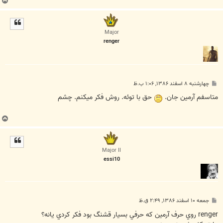
ب
ا
ل
ا
Major
renger
پ
چهارشنبه ۸ اسفند ۱۳۸۶, ۱:۰۶ ب.ظ
س
ت
متاسفم آرمين جان.
حق با توئه. روش فکر ميکنم. چشم
ب
ا
ل
ا
Major II
essi10
پ
جمعه ۱۰ اسفند ۱۳۸۶, ۲:۴۹ ق.ظ
س
ت
renger روي حرف آرمين كه حرفي بسيار قشنگ بود فكر كردي يانه؟