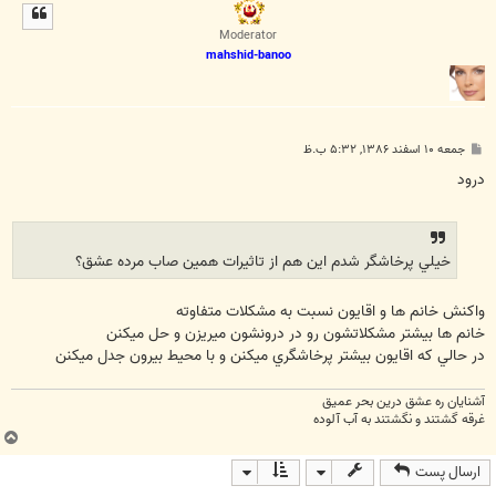
ل
ا
Moderator
mahshid-banoo
پ
جمعه ۱۰ اسفند ۱۳۸۶, ۵:۳۲ ب.ظ
س
ت
درود
خيلي پرخاشگر شدم اين هم از تاثيرات همين صاب مرده عشق؟
واکنش خانم ها و اقايون نسبت به مشکلات متفاوته
خانم ها بيشتر مشکلاتشون رو در درونشون ميريزن و حل ميکنن
در حالي که اقايون بيشتر پرخاشگري ميکنن و با محيط بيرون جدل ميکنن
آشنایان ره عشق درین بحر عمیق
غرقه گشتند و نگشتند به آب آلوده
ب
ا
ارسال پست
ل