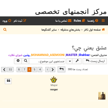
مرکز انجمنهای تخصصی
راهنما
Rules
تماس با ما
ثبت نام
ورود
ج
صفحه اول تالار
بخش‌‌هاي متفرقه
ساير گفتگوها
س
ت
عشق يعني چي؟
ج
و
مدیران انجمن:
Shahbaz
,
MASTER
,
MOHAMMAD_ASEMOONI
,
رونین
,
شوراي نظارت
جستجو
جستجوی پیشر
ارسال پست
صفحه
6
از
32
6
تعداد پست ها:380
…
…
32
8
7
5
4
1
قبلی
بعدی
Major
renger