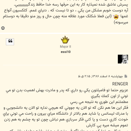
پسرش عاشق شده نميذاره کار به اين حرفها رسه خدا حافظ زندگيييييييي.
آره دوست خوبم مشکل من يکي ، دو تا نيست که . دنياي غمم. کلکسيون آنواع
غمها
(اين فعلا شکلک مورد علاقه منه چون حال و روز منو دقيقا به دوستام
ميرسونه)
ب
ا
ل
ا
Major II
essi10
پ
چهارشنبه ۸ اسفند ۱۳۸۶, ۲:۱۵ ق.ظ
س
ت
RENGER
عزيزم حتما تو فاميلتون يكي رو داري كه پدر و مادرت بهش اهميت بدن تو مي
توني از اون كمك بگيري
مطمئنم اين طوري به نتيجه مي رسي
فكر اين ها هم نكن كه تو الان يه جووني كه هيچي نداره تو الان يه دانشجويي و
با مدرك ليسانس يا شايد هم بالاتر از دانشگاه مياي بيرون و راحت مي توني براي
خودت كاري دست و پا كني فكر سربازي هم نباش چون تو يه چشم به هم زدن
تموم ميشه ميره پي كارش