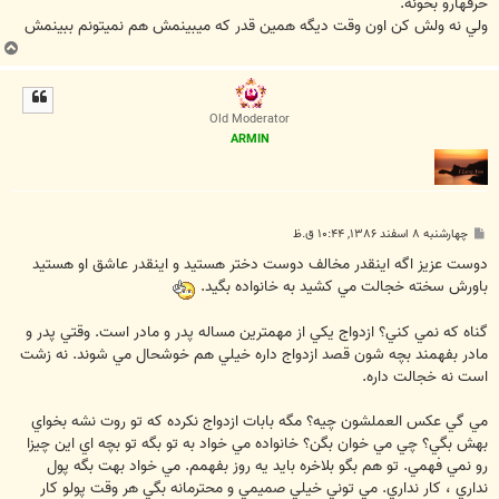
حرفهارو بخونه.
ولي نه ولش کن اون وقت ديگه همين قدر که ميبينمش هم نميتونم ببينمش
ب
ا
ل
ا
Old Moderator
ARMIN
پ
چهارشنبه ۸ اسفند ۱۳۸۶, ۱۰:۴۴ ق.ظ
س
ت
دوست عزيز اگه اينقدر مخالف دوست دختر هستيد و اينقدر عاشق او هستيد
باورش سخته خجالت مي كشيد به خانواده بگيد.
گناه كه نمي كني؟ ازدواج يكي از مهمترين مساله پدر و مادر است. وقتي پدر و
مادر بفهمند بچه شون قصد ازدواج داره خيلي هم خوشحال مي شوند. نه زشت
است نه خجالت داره.
مي گي عكس العملشون چيه؟ مگه بابات ازدواج نكرده كه تو روت نشه بخواي
بهش بگي؟ چي مي خوان بگن؟ خانواده مي خواد به تو بگه تو بچه اي اين چيزا
رو نمي فهمي. تو هم بگو بلاخره بايد يه روز بفهمم. مي خواد بهت بگه پول
نداري ، كار نداري. مي توني خيلي صميمي و محترمانه بگي هر وقت پولو كار