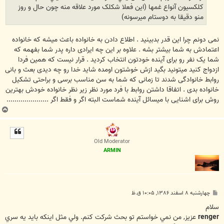
کلکسيون آنواع غمها (اين فعلا شکلک مورد علاقه منه چون حال و روز
منو دقيقا به دوستام ميرسونه)
نمی دونم چرا این قدر بدبینید . اطلاع دادن به خانواده باعث میشه که خانواده
اعتمادش به شما بیشتر بشه . علاوه بر این چه ایرادی داره پدر شما بفهمه که
شما یک نفر رو برای آینده خودتون انتخاب کردید . قرار نیست که همین فردا
ازدواج کنید میتونید بگید ازش خوشتون اومده شاید خدا رو چه دیدی بعث و بانی
روابط خانوادگی شدند تا زمانی که شما به سن مناسب برسی و براحتی تشکیل
خانواده بدی . اتفاقا داشتن روابط با فرد مورد نظر زیر نظر خانواده خودش بهترین
روش برای اشنایی با میسائل آینده شماست البته اگر و فقط اگر .....................
ب
ا
ل
ا
Old Moderator
ARMIN
پ
چهارشنبه ۸ اسفند ۱۳۸۶, ۱۰:۰۵ ق.ظ
س
ت
سلام
renger
عزيز, من نمي خواستم تو بحث شركت كنم. ولي مثل اينكه بايد يه سري