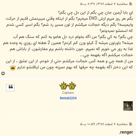
پ
سه‌شنبه ۷ اسفند ۱۳۸۶, ۸:۳۷ ب.ظ
س
ت
اي بابا آرمين جان چي بگم از اين دل چي بگم؟
بگم هر روز ميرم ازش DVD ميخرم؟ بگم از اينکه وقتي ميبينمش قلبم از حرکت
وايميسه؟ بگم ديگه خجالت ميکشم از اون مسير رد شم؟ بگم اسير کسي شدم
که اسمشو نميدونم؟
چي بگم؟ به کي بگم؟ من اگه بخوام درد دل هامو به کنم که سنگ هم آب
ميشه؟ باورتون ميشه 2 کيلو وزن کم کردم؟ همين 2 هفته اي روزي يه وعده هم
غذا به زور مي خورم که نميرم. جون داشته باشم برم مغازشون. از باباش هم
خجالت ميکشم اگه بفهمه چي...
من از همه چي و همه کس خجالت ميکشم حتي از خودم. از اين عشق ، از اين
که اين دختر اگه بفهمه چه حرفها که بهم نميزنه چون من لياقتشو ندارم
ب
ا
ل
ا
Captain
Mehdi2224
پ
سه‌شنبه ۷ اسفند ۱۳۸۶, ۱۰:۵۹ ب.ظ
س
ت
,
renger