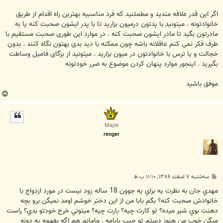
اگر این قدر علاقه مندید و مطمئنید که فرد مناسبیه بهترین راه اقدام از طریق
خانوادتونه . میتونید با پدتون درمیون بزارید تا با پدر ایشون صحبت کنه یا به
مادرتون بگید تا مادر ایشون صحبت کنه . در موارد این طوری صحبت مستقیم با
طرف فکر نمی کنم عاقلانه باشه چون ممکنه با دید بدی بهتون نگاه کنند . بدون
خجالت و یا ترس با خانوادتون در میون بزارید . میتونید از بزگای فامیل وساطت
بگیرید . اینجور موارد پنهان کردن موضوع به ضرر خودتونه
موفق باشید
ب
ا
ل
ا
Major
renger
پ
سه‌شنبه ۷ اسفند ۱۳۸۶, ۱۱:۱۰ ب.ظ
س
ت
مهدي جان به نظرت يه براي يه جوون 18 ساله زود نيست در مورد ازدواج با
خانوادش صحبت کنه؟ بگم بابا من از اين دختر خوشم اومد نميگن برو بچه
دهنت بوي شير ميده؟ تو کارت چيه؟ بارت چيه؟ ميتوني خرج خودتو بدي؟ راست
ميگن خوب من هنوز دستم تو جيب بابامه . مامانم هم اگه بفهمه يه دونه