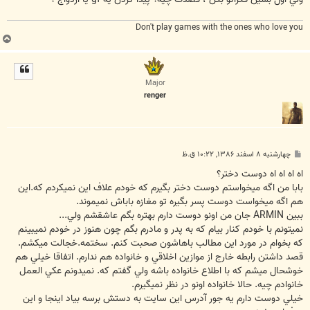
Don't play games with the ones who love you
ب
ا
ل
ا
Major
renger
پ
چهارشنبه ۸ اسفند ۱۳۸۶, ۱۰:۲۲ ق.ظ
س
ت
اه اه اه اه دوست دختر؟
بابا من اگه ميخواستم دوست دختر بگيرم که خودم علاف اين نميکردم که.اين
هم اگه ميخواست دوست پسر بگيره تو مغازه باباش نميموند.
ببين ARMIN جان من اونو دوست دارم بهتره بگم عاشقشم ولي...
نميتونم با خودم کنار بيام که به پدر و مادرم بگم چون هنوز در خودم نميبينم
که بخوام در مورد اين مطالب باهاشون صحبت کنم. سختمه.خجالت ميکشم.
قصد داشتن رابطه خارج از موازين اخلاقي و خانواده هم ندارم. اتفاقا خيلي هم
خوشحال ميشم که با اطلاع خانواده باشه ولي گفتم که. نميدونم عکي العمل
خانوادم چيه. حالا خانواده اونو در نظر نميگيرم.
خيلي دوست دارم يه جور آدرس اين سايت به دستش برسه بياد اينجا و اين