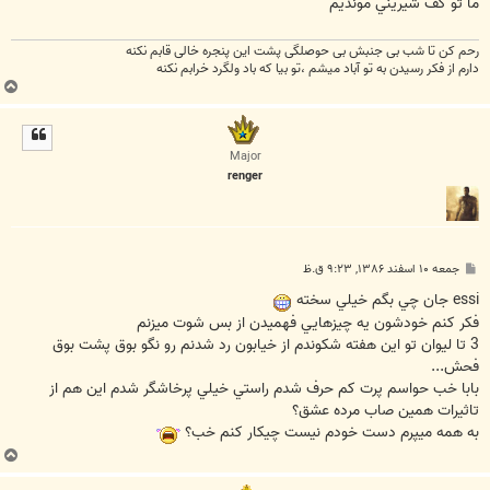
ما تو كف شيريني مونديم
رحم کن تا شب بی جنبش بی حوصلگی پشت این پنجره خالی قابم نکنه
دارم از فکر رسیدن به تو آباد میشم ،تو بیا که باد ولگرد خرابم نکنه
ب
ا
ل
ا
Major
renger
پ
جمعه ۱۰ اسفند ۱۳۸۶, ۹:۲۳ ق.ظ
س
ت
essi جان چي بگم خيلي سخته
فکر کنم خودشون يه چيزهايي فهميدن از بس شوت ميزنم
3 تا ليوان تو اين هفته شکوندم از خيابون رد شدنم رو نگو بوق پشت بوق
فحش...
بابا خب حواسم پرت کم حرف شدم راستي خيلي پرخاشگر شدم اين هم از
تاثيرات همين صاب مرده عشق؟
به همه ميپرم دست خودم نيست چيکار کنم خب؟
ب
ا