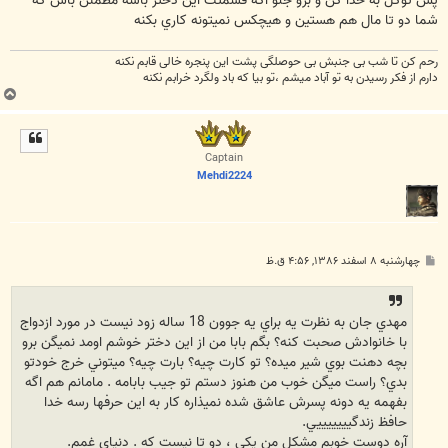
پس توكل به خدا كن و برو جلو اگه قسمتت اين دختر باشه مطمئن باش كه
شما دو تا مال هم هستين و هيچكس نميتونه كاري بكنه
رحم کن تا شب بی جنبش بی حوصلگی پشت این پنجره خالی قابم نکنه
دارم از فکر رسیدن به تو آباد میشم ،تو بیا که باد ولگرد خرابم نکنه
ب
ا
ل
ا
Captain
Mehdi2224
پ
چهارشنبه ۸ اسفند ۱۳۸۶, ۴:۵۶ ق.ظ
س
ت
مهدي جان به نظرت يه براي يه جوون 18 ساله زود نيست در مورد ازدواج
با خانوادش صحبت کنه؟ بگم بابا من از اين دختر خوشم اومد نميگن برو
بچه دهنت بوي شير ميده؟ تو کارت چيه؟ بارت چيه؟ ميتوني خرج خودتو
بدي؟ راست ميگن خوب من هنوز دستم تو جيب بابامه . مامانم هم اگه
بفهمه يه دونه پسرش عاشق شده نميذاره کار به اين حرفها رسه خدا
حافظ زندگيييييييي.
آره دوست خوبم مشکل من يکي ، دو تا نيست که . دنياي غمم.