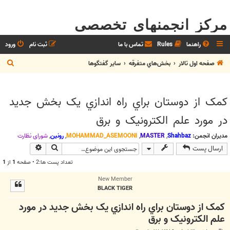
مرکز انجمنهای تخصصی
راهنما
Rules
تماس با ما
ثبت نام
ورود
ج
صفحه اول تالار
بخش‌‌هاي متفرقه
ساير گفتگوها
س
ت
کمک از دوستان براي راه اندازي يک بخش جديد
ج
در مورد علم الکترونيک و برق
و
مدیران انجمن:
Shahbaz
,
MASTER
,
MOHAMMAD_ASEMOONI
,
رونین
,
شوراي نظارت
جستجو
جستجوی پیش
ارسال پست
تعداد پست ها:2 • صفحه
1
از
1
New Member
BLACK TIGER
کمک از دوستان براي راه اندازي يک بخش جديد در مورد
علم الکترونيک و برق