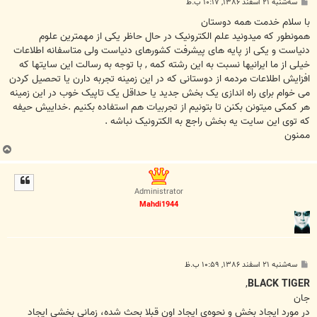
پ
سه‌شنبه ۲۱ اسفند ۱۳۸۶, ۱۰:۱۷ ب.ظ
س
ت
با سلام خدمت همه دوستان
همونطور که میدونید علم الکترونیک در حال حاظر یکی از مهمترین علوم
دنیاست و یکی از پایه های پیشرفت کشورهای دنیاست ولی متاسفانه اطلاعات
خیلی از ما ایرانیها نسبت به این رشته کمه , با توجه به رسالت این سایتها که
افزایش اطلاعات مردمه از دوستانی که در این زمینه تجربه دارن یا تحصیل کردن
می خوام برای راه اندازی یک بخش جدید یا حداقل یک تاپیک خوب در این زمینه
هر کمکی میتونن بکنن تا بتونیم از تجربیات هم استفاده بکنیم .خداییش حیفه
که توی این سایت یه بخش راجع به الکترونیک نباشه .
ممنون
ب
ا
ل
ا
Administrator
Mahdi1944
پ
سه‌شنبه ۲۱ اسفند ۱۳۸۶, ۱۰:۵۹ ب.ظ
س
ت
,
BLACK TIGER
جان
در مورد ايجاد بخش و نحوه‌ي ايجاد اون قبلا بحث شده، زماني بخشي ايجاد