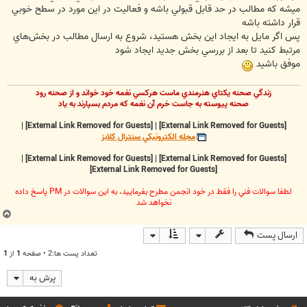
ميشه که مطالب در حد قابل قبولي باشه و فعاليت در اين مورد در سطح خوبي
قرار داشته باشه
پس اگر مايل به ايجاد اين بخش هستيد، شروع به ارسال مطالب در بخش‌هاي
مرتبط کنيد تا بعد از بررسي بخش جديد ايجاد شود
موفق باشيد
زندگي صحنه يکتاي هنرمندي ماست هرکسي نغمه خود خواند و از صحنه رود
صحنه پيوسته به جاست خرم آن نغمه که مردم بسپارند به ياد
|
[External Link Removed for Guests]
|
[External Link Removed for Guests]
مجله الکترونيکي سنترال کلابز
|
[External Link Removed for Guests]
|
[External Link Removed for Guests]
[External Link Removed for Guests]
لطفا سوالات فني را فقط در خود انجمن مطرح بفرماييد، به اين سوالات در PM پاسخ داده
نخواهد شد
ب
ا
ارسال پست
ل
ا
تعداد پست ها:2 • صفحه
1
از
1
پرش به