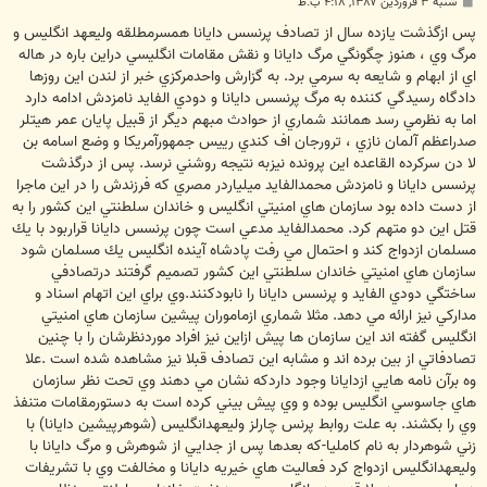
پ
شنبه ۳ فروردین ۱۳۸۷, ۴:۱۸ ب.ظ
س
ت
پس ازگذشت يازده سال از تصادف پرنسس دايانا همسرمطلقه وليعهد انگليس و
مرگ وي ، هنوز چگونگي مرگ دايانا و نقش مقامات انگليسي دراين باره در هاله
اي از ابهام و شايعه به سرمي برد. به گزارش واحدمركزي خبر از لندن اين روزها
دادگاه رسيدگي كننده به مرگ پرنسس دايانا و دودي الفايد نامزدش ادامه دارد
اما به نظرمي رسد همانند شماري از حوادث مبهم ديگر از قبيل پايان عمر هيتلر
صدراعظم آلمان نازي ، ترورجان اف كندي رييس جمهورآمريكا و وضع اسامه بن
لا دن سركرده القاعده اين پرونده نيزبه نتيجه روشني نرسد. پس از درگذشت
پرنسس دايانا و نامزدش محمدالفايد ميلياردر مصري كه فرزندش را در اين ماجرا
از دست داده بود سازمان هاي امنيتي انگليس و خاندان سلطنتي اين كشور را به
قتل اين دو متهم كرد. محمدالفايد مدعي است چون پرنسس دايانا قراربود با يك
مسلمان ازدواج كند و احتمال مي رفت پادشاه آينده انگليس يك مسلمان شود
سازمان هاي امنيتي خاندان سلطنتي اين كشور تصميم گرفتند درتصادفي
ساختگي دودي الفايد و پرنسس دايانا را نابودكنند.وي براي اين اتهام اسناد و
مداركي نيز ارائه مي دهد. مثلا شماري ازماموران پيشين سازمان هاي امنيتي
انگليس گفته اند اين سازمان ها پيش ازاين نيز افراد موردنظرشان را با چنين
تصادفاتي از بين برده اند و مشابه اين تصادف قبلا نيز مشاهده شده است .علا
وه برآن نامه هايي ازدايانا وجود داردكه نشان مي دهند وي تحت نظر سازمان
هاي جاسوسي انگليس بوده و وي پيش بيني كرده است به دستورمقامات متنفذ
وي را بكشند. به علت روابط پرنس چارلز وليعهدانگليس (شوهرپيشين دايانا) با
زني شوهردار به نام كامليا-كه بعدها پس از جدايي از شوهرش و مرگ دايانا با
وليعهدانگليس ازدواج كرد فعاليت هاي خيريه دايانا و مخالفت وي با تشريفات