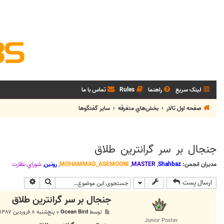
لینک سریع
راهنما
Rules
تماس با ما
صفحه اول تالار
بخش‌‌هاي متفرقه
ساير گفتگوها
جنجال بر سر گرانترين طلاق
مدیران انجمن:
Shahbaz
,
MASTER
,
MOHAMMAD_ASEMOONI
,
رونین
,
شوراي نظارت
جستجو
جستجوی پی
ارسال پست
جنجال بر سر گرانترين طلاق
پ
توسط
Ocean Bird
»
پنج‌شنبه ۸ فروردین ۱۳۸۷, ۳:۰۱ ب.ظ
س
Junior Poster