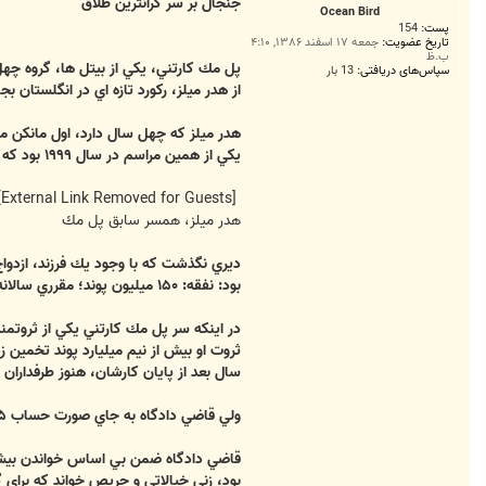
ت
جنجال بر سر گرانترين طلاق
Ocean Bird
پست:
154
تاریخ عضویت:
جمعه ۱۷ اسفند ۱۳۸۶, ۴:۱۰
ب.ظ
سپاس‌های دریافتی:
13 بار
از هدر ميلز، ركورد تازه اي در انگلستا
يكي از همين مراسم در سال ۱۹۹۹ بود كه با پل مك كارتني كه تازه از ملكه لقب سر گرفته بود آشنا شد و با وجود ۲۵ سال تفاوت سن به هم دل باختند و بعد از دو سال ازدواج كردند.
[External Link Removed for Guests]
هدر ميلز، همسر سابق پل مك
ديري نگذشت كه با وجود يك فرزند، ازدواج 
بود: نفقه: ۱۵۰ ميليون پوند؛ مقرري سالانه براي ادامه فعاليت هاي نيكوكارانه: ۶۲۷ هزار پوند؛ مقرري سالانه براي سفر و استراحت: نيم ميليون پوند و ... اقلام و مبالغي ديگر.
در اينكه سر پل مك كارتني يكي از ثروتم
سال بعد از پايان كارشان، هنوز طرفداران 
ولي قاضي دادگاه به جاي صورت حساب ۱۲۵ ميليون پوندي خانم ميلز، فقط ۲۵ ميليون آن را جايز دانست و تقاضاهاي ديگر او، مثل انتقال سند مالكيت هفت باب مستغلات متعلق به سر پل را رد كرد.
قاضي دادگاه ضمن بي اساس خواندن بيشتر ا
بود، زني خيالاتي و حريص خواند كه براي 