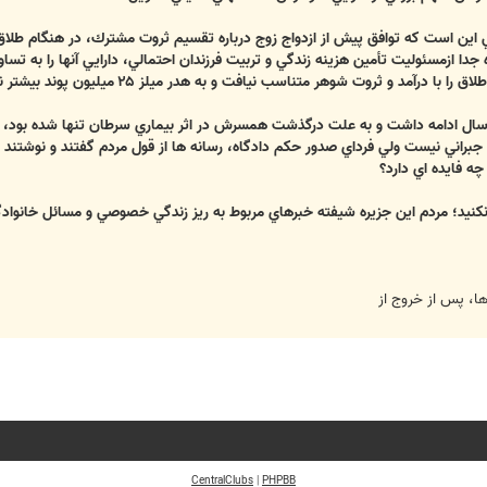
كي اين است كه توافق پيش از ازدواج زوج درباره تقسيم ثروت مشترك، در هنگام طلا
ه جدا ازمسئوليت تأمين هزينه زندگي و تربيت فرزندان احتمالي، دارايي آنها را به
درآمد و ثروت شوهر متناسب نيافت و به هدر ميلز ۲۵ ميليون پوند بيشتر نداد.
سال ادامه داشت و به علت درگذشت همسرش در اثر بيماري سرطان تنها شده بود، ازدوا
ه فايده اي دارد؟
نكنيد؛ مردم اين جزيره شيفته خبرهاي مربوط به ريز زندگي خصوصي و مسائل خانوادگي و
ها، پس از خروج از
CentralClubs
|
PHPBB