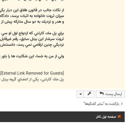
از نكات جالب در قانون طلاق اين ديار ي
ميزان ثروت خانواده به اثبات برسد، دادگا
و هدر و نزديك به دو سال متاركه پيش از طلاق را با 
براي پل مك كارتني كه ازدواج اول او سي 
نزديكي چنين ارقامي نمي رسد، دانستنش چ
ولي از من به شما، اين شكايت ها را باور 
[External Link Removed for Guests]
پل مك كارتني، يكي از اعضاي گروه بيتل 
ارسال پست
بازگشت به “ساير گفتگوها”
صفحه اول تالار