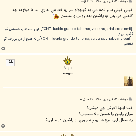
پ
دوشنبه ۱۲ فروردین ۱۳۸۷, ۴:۲۶ ق.ظ
س
ت
خيلي خيلي بدتر قمه زني يه كوچولو سر رو خط مي ندازي اينا با ميخ به چه
كلفتي مي زنن تو پاشون بعد روش وايميسن
[FONT=lucida grande, tahoma, verdana, arial, sans-serif] این خسته به شمشیر تو
تقدیر نبود,
[FONT=lucida grande, tahoma, verdana, arial, sans-serif]ور نه هیچ از دل بی‌رحم تو
تقصیر
ب
ا
ل
ا
Major
renger
پ
دوشنبه ۱۲ فروردین ۱۳۸۷, ۱۰:۴۱ ق.ظ
س
ت
خب اينها آخرش چي ميشن؟
ميان پايين يا همون بالا ميمونن؟
يه سوال اون ميخ ها رو چه جوري از پاشون در ميارن؟
ب
ا