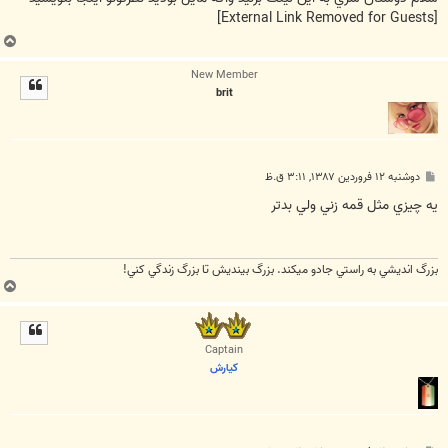
[External Link Removed for Guests]
ب
ا
New Member
ل
brit
ا
پ
دوشنبه ۱۲ فروردین ۱۳۸۷, ۳:۱۱ ق.ظ
س
ت
يه چيزي مثل قمه زني ولي بدتر
بزرگ انديشي به راستي جادو ميکند. بزرگ بينديش تا بزرگ زندگي کني!
ب
ا
ل
ا
Captain
كيارش