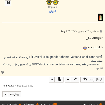
ل
ا
Captain
كيارش
پ
سه‌شنبه ۱۳ فروردین ۱۳۸۷, ۱:۲۸ ق.ظ
س
ت
renger
, جان
با اشك و آه
[FONT=lucida grande, tahoma, verdana, arial, sans-serif] این خسته به شمشیر تو
تقدیر نبود,
[FONT=lucida grande, tahoma, verdana, arial, sans-serif]ور نه هیچ از دل بی‌رحم تو
تقصیر
ب
ا
ارسال پست
ل
ا
تعداد پست ها:5 • صفحه
1
از
1
پرش به
صفحه اول تالار
تماس با ما
Sitemap
حذف کوکی ها