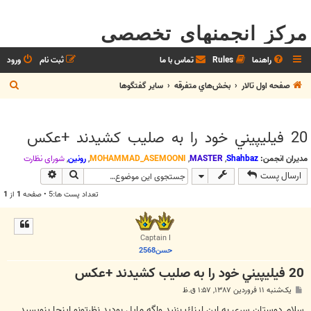
مرکز انجمنهای تخصصی
راهنما
Rules
تماس با ما
ثبت نام
ورود
ج
صفحه اول تالار
بخش‌‌هاي متفرقه
ساير گفتگوها
س
ت
20 فيليپيني خود را به صليب كشيدند +عكس
ج
و
مدیران انجمن:
Shahbaz
,
MASTER
,
MOHAMMAD_ASEMOONI
,
رونین
,
شوراي نظارت
جستجو
جستجوی پیش
ارسال پست
تعداد پست ها:5 • صفحه
1
از
1
Captain I
حسن2568
20 فيليپيني خود را به صليب كشيدند +عكس
پ
یک‌شنبه ۱۱ فروردین ۱۳۸۷, ۱:۵۷ ق.ظ
س
ت
سلام دوستان سري به اين لينك بزنيد واگه مايل بوديد نظرتونو اينجا بنويسيد